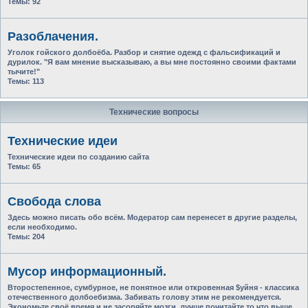
Темы:
92
Разоблачения.
Уголок гойского долбоёба. Разбор и снятие одежд с фальсификаций и
дурилок. "Я вам мнение высказываю, а вы мне постоянно своими фактами
тычите!"
Темы:
113
Технические вопросы
Технические идеи
Технические идеи по созданию сайта
Темы:
65
Свобода слова
Здесь можно писать обо всём. Модератор сам перенесет в другие разделы,
если необходимо.
Темы:
204
Мусор информационный.
Второстепенное, сумбурное, не понятное или откровенная $уйня - классика
отечественного долбоебизма. Забивать голову этим не рекомендуется.
Экономьте своё время и не засоряйте мозги, лучше почитайте то что выше.