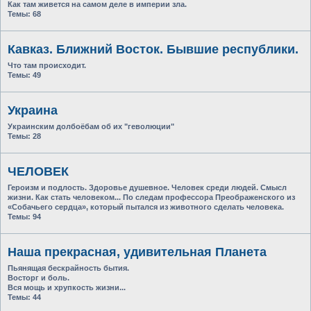
Как там живется на самом деле в империи зла.
Темы:
68
Кавказ. Ближний Восток. Бывшие республики.
Что там происходит.
Темы:
49
Украина
Украинским долбоёбам об их "геволюции"
Темы:
28
ЧЕЛОВЕК
Героизм и подлость. Здоровье душевное. Человек среди людей. Смысл
жизни. Как стать человеком... По следам профессора Преображенского из
«Собачьего сердца», который пытался из животного сделать человека.
Темы:
94
Наша прекрасная, удивительная Планета
Пьянящая бескрайность бытия.
Восторг и боль.
Вся мощь и хрупкость жизни...
Темы:
44