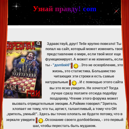
[phpBB Debug] PHP Warning
: in file
[ROOT]/phpbb/db/driver/mysqli.php
on line
265
:
mysqli_fetch_assoc(): Couldn't fetch mysqli_result
У
з
н
а
й
п
р
а
в
д
у
!
c
om
[phpBB Debug] PHP Warning
: in file
[ROOT]/phpbb/db/driver/mysqli.php
on line
329
:
mysqli_free_result(): Couldn't fetch mysqli_result
[phpBB Debug] PHP Warning
: in file
[ROOT]/phpbb/db/driver/mysqli.php
on line
265
:
mysqli_fetch_assoc(): Couldn't fetch mysqli_result
[phpBB Debug] PHP Warning
: in file
[ROOT]/phpbb/db/driver/mysqli.php
on line
329
:
mysqli_free_result(): Couldn't fetch mysqli_result
Здравствуй, друг! Тебе крупно повезло! Ты
попал на сайт, который может изменить твоё
представление о мире, если твой мозг еще
функционирует. А может и не изменить, если
ты -
"долбоёб"
. Это не оскорбление, это
жизнь, это статистика. Большинство
читающих эти строки и есть самые
натуральные
. И с помощью этого сайта
вы это ясно увидите. Не хочется? Тогда
лучше сразу ползите отсюда подобру
поздорову. Чтение этого форума может
вызвать отрицательные эмоции. А.Райкин говорил:"Зритель
хлопает не тому, что ты, артист, талантливый, а тому что ОН
,зритель, умный!". Здесь вы точно хлопать не будете потому, что в
зеркале увидите
.Осознание своего долбоёбизма, - это первый
шаг, чтобы перестать быть мудаком.