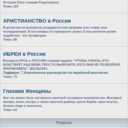
История Руси глазами Родноверов.
Темы:
110
ХРИСТИАНСТВО в России
В религиях не рожаются, рождаются или иверами или гоями, или
полукровками. И все иверы это прекрасно знают. А все религии кроме
иудейства - это бутафория.
Темы:
86
ИБРЕИ в России
Взгляд на РУСЬ и РОССИЮ глазами иудеев. "ЧТОБЫ УЗНАТЬ, КТО
ВЛАСТВУЕТ НАД ВАМИ, ПРОСТО ВЫЯСНИТЕ, КОГО ВАМ НЕ ПОЗВОЛЕНО
КРИТИКОВАТЬ". (ВОЛЬТЕР).
Подфорум:
Классическое руководство по еврейской расологии.
Темы:
74
Глазами Женщины
Все что может быть интересно женской половине человечества. Женщине-
матери, жене, сестре, а также красной девице, кукле Барби, проститутке,
бизнес-леди и эмансипе.
Темы:
84
Разделы