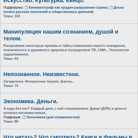
Искусство. Культурка. Кинцо.
Подфорумы:
Кинематограф как орудие разрушения страны
,
Доска
почёта русских писателей и общественных деятелей.
Темы:
153
Манипуляция нашим сознанием, душой и
телом.
Раскрываем некоторые приемы и тайны изменения нашего поведения,
психического и душевного здоровья посредством ТВ, СМИ... Технологии
одурачивания.
Темы:
64
Непознанное. Неизвестное.
Загадочное. Интересные теории, факты...
Темы:
74
Экономика. Деньги.
А куда без нее? Каждый день с ней сталкиваемся. Дурак (ДЛБ) и деньги
понятия несовместимые.
Подфорум:
Экономика (для специалистов)
Темы:
88
Что читать? Что смотреть? Книги и фильмы в