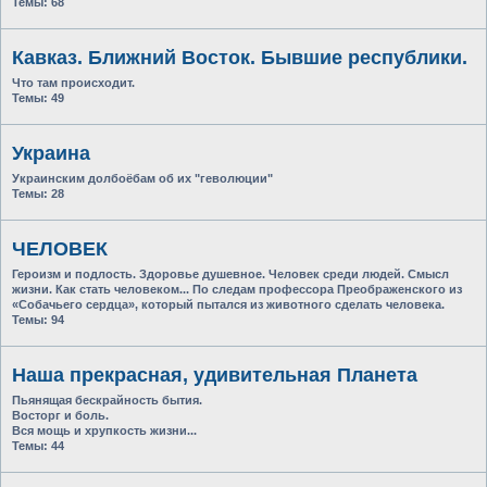
Темы:
68
Кавказ. Ближний Восток. Бывшие республики.
Что там происходит.
Темы:
49
Украина
Украинским долбоёбам об их "геволюции"
Темы:
28
ЧЕЛОВЕК
Героизм и подлость. Здоровье душевное. Человек среди людей. Смысл
жизни. Как стать человеком... По следам профессора Преображенского из
«Собачьего сердца», который пытался из животного сделать человека.
Темы:
94
Наша прекрасная, удивительная Планета
Пьянящая бескрайность бытия.
Восторг и боль.
Вся мощь и хрупкость жизни...
Темы:
44