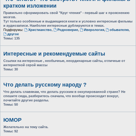
кратком изложении
Правильно сформировать свой "Круг чтения" - первый шаг к прояснению
мозгов.
Тут только особенные и выдающиеся книги и условно интересные фильмы
и аудиозаписи. Наиболее интересные дублируются в темах.
Подфорумы:
Христианство
,
Родноверие
,
Иверология
,
обывателю
,
другое
Темы:
135
Интересные и рекомендуемые сайты
Ссылки на интересные , необычные, неординарные сайты, отличные от
интернетной серой массы
Темы:
30
Что делать русскому народу ?
Что делать славянам, что делать русским в оккупированной стране? Не
спешите сюда, разберитесь сначала, что вообще происходит вокруг,
почитайте другие разделы.
Темы:
50
ЮМОР
Желательно на тему сайта.
Темы:
92