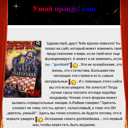
[phpBB Debug] PHP Warning
: in file
[ROOT]/phpbb/db/driver/mysqli.php
on line
265
:
mysqli_fetch_assoc(): Couldn't fetch mysqli_result
У
з
н
а
й
п
р
а
в
д
у
!
c
om
[phpBB Debug] PHP Warning
: in file
[ROOT]/phpbb/db/driver/mysqli.php
on line
329
:
mysqli_free_result(): Couldn't fetch mysqli_result
[phpBB Debug] PHP Warning
: in file
[ROOT]/phpbb/db/driver/mysqli.php
on line
265
:
mysqli_fetch_assoc(): Couldn't fetch mysqli_result
[phpBB Debug] PHP Warning
: in file
[ROOT]/phpbb/db/driver/mysqli.php
on line
329
:
mysqli_free_result(): Couldn't fetch mysqli_result
Здравствуй, друг! Тебе крупно повезло! Ты
попал на сайт, который может изменить твоё
представление о мире, если твой мозг еще
функционирует. А может и не изменить, если
ты -
"долбоёб"
. Это не оскорбление, это
жизнь, это статистика. Большинство
читающих эти строки и есть самые
натуральные
. И с помощью этого сайта
вы это ясно увидите. Не хочется? Тогда
лучше сразу ползите отсюда подобру
поздорову. Чтение этого форума может
вызвать отрицательные эмоции. А.Райкин говорил:"Зритель
хлопает не тому, что ты, артист, талантливый, а тому что ОН
,зритель, умный!". Здесь вы точно хлопать не будете потому, что в
зеркале увидите
.Осознание своего долбоёбизма, - это первый
шаг, чтобы перестать быть мудаком.