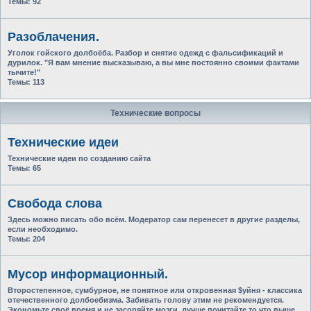
Темы:
92
Разоблачения.
Уголок гойского долбоёба. Разбор и снятие одежд с фальсификаций и
дурилок. "Я вам мнение высказываю, а вы мне постоянно своими фактами
тычите!"
Темы:
113
Технические вопросы
Технические идеи
Технические идеи по созданию сайта
Темы:
65
Свобода слова
Здесь можно писать обо всём. Модератор сам перенесет в другие разделы,
если необходимо.
Темы:
204
Мусор информационный.
Второстепенное, сумбурное, не понятное или откровенная $уйня - классика
отечественного долбоебизма. Забивать голову этим не рекомендуется.
Экономьте своё время и не засоряйте мозги, лучше почитайте то что выше.