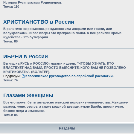
История Руси глазами Родноверов.
Темы:
110
ХРИСТИАНСТВО в России
В религиях не рожаются, рождаются или иверами или гоями, или
полукровками. И все иверы это прекрасно знают. А все религии кроме
иудейства - это бутафория.
Темы:
86
ИБРЕИ в России
Взгляд на РУСЬ и РОССИЮ глазами иудеев. "ЧТОБЫ УЗНАТЬ, КТО
ВЛАСТВУЕТ НАД ВАМИ, ПРОСТО ВЫЯСНИТЕ, КОГО ВАМ НЕ ПОЗВОЛЕНО
КРИТИКОВАТЬ". (ВОЛЬТЕР).
Подфорум:
Классическое руководство по еврейской расологии.
Темы:
74
Глазами Женщины
Все что может быть интересно женской половине человечества. Женщине-
матери, жене, сестре, а также красной девице, кукле Барби, проститутке,
бизнес-леди и эмансипе.
Темы:
84
Разделы