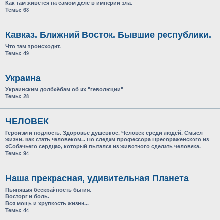
Как там живется на самом деле в империи зла.
Темы:
68
Кавказ. Ближний Восток. Бывшие республики.
Что там происходит.
Темы:
49
Украина
Украинским долбоёбам об их "геволюции"
Темы:
28
ЧЕЛОВЕК
Героизм и подлость. Здоровье душевное. Человек среди людей. Смысл
жизни. Как стать человеком... По следам профессора Преображенского из
«Собачьего сердца», который пытался из животного сделать человека.
Темы:
94
Наша прекрасная, удивительная Планета
Пьянящая бескрайность бытия.
Восторг и боль.
Вся мощь и хрупкость жизни...
Темы:
44