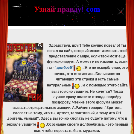
[phpBB Debug] PHP Warning
: in file
[ROOT]/phpbb/db/driver/mysqli.php
on line
265
:
mysqli_fetch_assoc(): Couldn't fetch mysqli_result
У
з
н
а
й
п
р
а
в
д
у
!
c
om
[phpBB Debug] PHP Warning
: in file
[ROOT]/phpbb/db/driver/mysqli.php
on line
329
:
mysqli_free_result(): Couldn't fetch mysqli_result
[phpBB Debug] PHP Warning
: in file
[ROOT]/phpbb/db/driver/mysqli.php
on line
265
:
mysqli_fetch_assoc(): Couldn't fetch mysqli_result
[phpBB Debug] PHP Warning
: in file
[ROOT]/phpbb/db/driver/mysqli.php
on line
329
:
mysqli_free_result(): Couldn't fetch mysqli_result
Здравствуй, друг! Тебе крупно повезло! Ты
попал на сайт, который может изменить твоё
представление о мире, если твой мозг еще
функционирует. А может и не изменить, если
ты -
"долбоёб"
. Это не оскорбление, это
жизнь, это статистика. Большинство
читающих эти строки и есть самые
натуральные
. И с помощью этого сайта
вы это ясно увидите. Не хочется? Тогда
лучше сразу ползите отсюда подобру
поздорову. Чтение этого форума может
вызвать отрицательные эмоции. А.Райкин говорил:"Зритель
хлопает не тому, что ты, артист, талантливый, а тому что ОН
,зритель, умный!". Здесь вы точно хлопать не будете потому, что в
зеркале увидите
.Осознание своего долбоёбизма, - это первый
шаг, чтобы перестать быть мудаком.