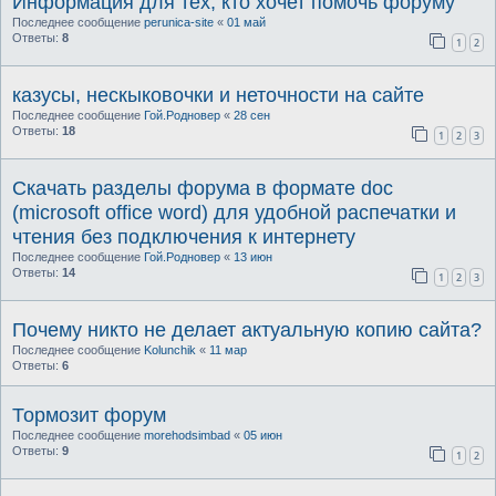
Информация для тех, кто хочет помочь форуму
Последнее сообщение
perunica-site
«
01 май
Ответы:
8
1
2
казусы, нескыковочки и неточности на сайте
Последнее сообщение
Гой.Родновер
«
28 сен
Ответы:
18
1
2
3
Скачать разделы форума в формате doc
(microsoft office word) для удобной распечатки и
чтения без подключения к интернету
Последнее сообщение
Гой.Родновер
«
13 июн
Ответы:
14
1
2
3
Почему никто не делает актуальную копию сайта?
Последнее сообщение
Kolunchik
«
11 мар
Ответы:
6
Тормозит форум
Последнее сообщение
morehodsimbad
«
05 июн
Ответы:
9
1
2