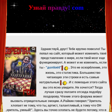
[phpBB Debug] PHP Warning
: in file
[ROOT]/phpbb/db/driver/mysqli.php
on line
265
:
mysqli_fetch_assoc(): Couldn't fetch mysqli_result
У
з
н
а
й
п
р
а
в
д
у
!
c
om
[phpBB Debug] PHP Warning
: in file
[ROOT]/phpbb/db/driver/mysqli.php
on line
329
:
mysqli_free_result(): Couldn't fetch mysqli_result
[phpBB Debug] PHP Warning
: in file
[ROOT]/phpbb/db/driver/mysqli.php
on line
265
:
mysqli_fetch_assoc(): Couldn't fetch mysqli_result
[phpBB Debug] PHP Warning
: in file
[ROOT]/phpbb/db/driver/mysqli.php
on line
329
:
mysqli_free_result(): Couldn't fetch mysqli_result
[phpBB Debug] PHP Warning
: in file
[ROOT]/phpbb/db/driver/mysqli.php
on line
265
:
mysqli_fetch_assoc(): Couldn't fetch mysqli_result
[phpBB Debug] PHP Warning
: in file
[ROOT]/phpbb/db/driver/mysqli.php
on line
329
:
mysqli_free_result(): Couldn't fetch mysqli_result
Здравствуй, друг! Тебе крупно повезло! Ты
попал на сайт, который может изменить твоё
представление о мире, если твой мозг еще
функционирует. А может и не изменить, если
ты -
"долбоёб"
. Это не оскорбление, это
жизнь, это статистика. Большинство
читающих эти строки и есть самые
натуральные
. И с помощью этого сайта
вы это ясно увидите. Не хочется? Тогда
лучше сразу ползите отсюда подобру
поздорову. Чтение этого форума может
вызвать отрицательные эмоции. А.Райкин говорил:"Зритель
хлопает не тому, что ты, артист, талантливый, а тому что ОН
,зритель, умный!". Здесь вы точно хлопать не будете потому, что в