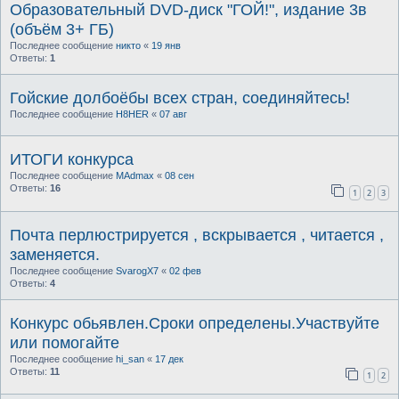
Образовательный DVD-диск "ГОЙ!", издание 3в
(объём 3+ ГБ)
Последнее сообщение
никто
«
19 янв
Ответы:
1
Гойские долбоёбы всех стран, соединяйтесь!
Последнее сообщение
H8HER
«
07 авг
ИТОГИ конкурса
Последнее сообщение
MAdmax
«
08 сен
Ответы:
16
1
2
3
Почта перлюстрируется , вскрывается , читается ,
заменяется.
Последнее сообщение
SvarogX7
«
02 фев
Ответы:
4
Конкурс обьявлен.Сроки определены.Участвуйте
или помогайте
Последнее сообщение
hi_san
«
17 дек
Ответы:
11
1
2