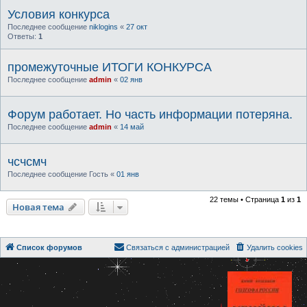
Условия конкурса
Последнее сообщение
niklogins
«
27 окт
Ответы:
1
промежуточные ИТОГИ КОНКУРСА
Последнее сообщение
admin
«
02 янв
Форум работает. Но часть информации потеряна.
Последнее сообщение
admin
«
14 май
чсчсмч
Последнее сообщение
Гость
«
01 янв
22 темы • Страница
1
из
1
Новая тема
Список форумов
Связаться с администрацией
Удалить cookies