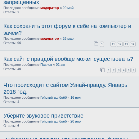
запрещенных
Последнее сообщение
модератор
«
29 май
Ответы:
2
Как сохранить этот форум к себе на компьютер и
зачем?
Последнее сообщение
модератор
«
26 мар
Ответы:
96
1
11
12
13
14
…
Как сайт с правдой вообще может существовать?
Последнее сообщение
Павлов
«
02 авг
Ответы:
40
1
2
3
4
5
6
Что происходит с сайтом Узнай-правду. Январь
2018 год.
Последнее сообщение
Гойский долбоёб
«
16 ноя
Ответы:
4
Уберите звуковое приветствие
Последнее сообщение
Гойский долбоёб
«
20 апр
Ответы:
6