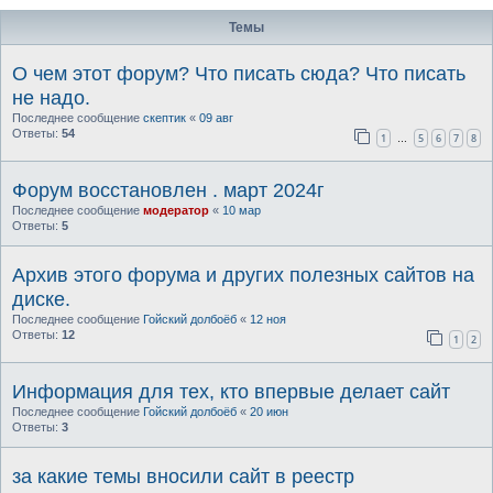
Темы
О чем этот форум? Что писать сюда? Что писать
не надо.
Последнее сообщение
скептик
«
09 авг
Ответы:
54
1
5
6
7
8
…
Форум восстановлен . март 2024г
Последнее сообщение
модератор
«
10 мар
Ответы:
5
Архив этого форума и других полезных сайтов на
диске.
Последнее сообщение
Гойский долбоёб
«
12 ноя
Ответы:
12
1
2
Информация для тех, кто впервые делает сайт
Последнее сообщение
Гойский долбоёб
«
20 июн
Ответы:
3
за какие темы вносили сайт в реестр