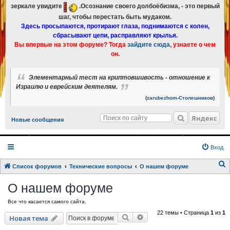
зеркале увидите
.Осознание своего долбоёбизма, - это первый
шаг, чтобы перестать быть мудаком.
Здесь просыпаются, протирают глаза, поднимаются с колен,
сбрасывают цепи, расправляют крылья.
Вы впервые на этом форуме? Тогда
зайдите сюда
, узнаете о чем
он.
Элементарный тест на криптовшивость - отношение к
Израилю и еврейским деятелям.
(
zarubezhom-Столешников
)
Яндекс
Новые сообщения
Вход
Список форумов
Технические вопросы
О нашем форуме
о
О нашем форуме
и
Все что касается самого сайта.
с
22 темы • Страница
1
из
1
к
Поиск
Расширенный поиск
Новая тема