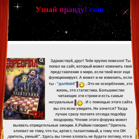
[phpBB Debug] PHP Warning
: in file
[ROOT]/phpbb/db/driver/mysqli.php
on line
265
:
mysqli_fetch_assoc(): Couldn't fetch mysqli_result
У
з
н
а
й
п
р
а
в
д
у
!
c
om
[phpBB Debug] PHP Warning
: in file
[ROOT]/phpbb/db/driver/mysqli.php
on line
329
:
mysqli_free_result(): Couldn't fetch mysqli_result
[phpBB Debug] PHP Warning
: in file
[ROOT]/phpbb/db/driver/mysqli.php
on line
265
:
mysqli_fetch_assoc(): Couldn't fetch mysqli_result
[phpBB Debug] PHP Warning
: in file
[ROOT]/phpbb/db/driver/mysqli.php
on line
329
:
mysqli_free_result(): Couldn't fetch mysqli_result
[phpBB Debug] PHP Warning
: in file
[ROOT]/phpbb/db/driver/mysqli.php
on line
265
:
mysqli_fetch_assoc(): Couldn't fetch mysqli_result
[phpBB Debug] PHP Warning
: in file
[ROOT]/phpbb/db/driver/mysqli.php
on line
329
:
mysqli_free_result(): Couldn't fetch mysqli_result
Здравствуй, друг! Тебе крупно повезло! Ты
попал на сайт, который может изменить твоё
представление о мире, если твой мозг еще
функционирует. А может и не изменить, если
ты -
"долбоёб"
. Это не оскорбление, это
жизнь, это статистика. Большинство
читающих эти строки и есть самые
натуральные
. И с помощью этого сайта
вы это ясно увидите. Не хочется? Тогда
лучше сразу ползите отсюда подобру
поздорову. Чтение этого форума может
вызвать отрицательные эмоции. А.Райкин говорил:"Зритель
хлопает не тому, что ты, артист, талантливый, а тому что ОН
,зритель, умный!". Здесь вы точно хлопать не будете потому, что в