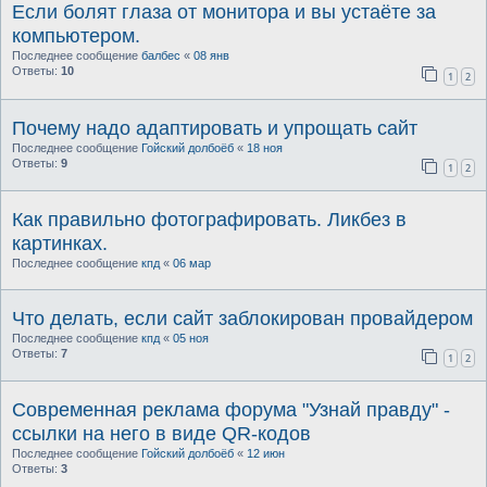
Если болят глаза от монитора и вы устаёте за
компьютером.
Последнее сообщение
балбес
«
08 янв
Ответы:
10
1
2
Почему надо адаптировать и упрощать сайт
Последнее сообщение
Гойский долбоёб
«
18 ноя
Ответы:
9
1
2
Как правильно фотографировать. Ликбез в
картинках.
Последнее сообщение
кпд
«
06 мар
Что делать, если сайт заблокирован провайдером
Последнее сообщение
кпд
«
05 ноя
Ответы:
7
1
2
Современная реклама форума "Узнай правду" -
ссылки на него в виде QR-кодов
Последнее сообщение
Гойский долбоёб
«
12 июн
Ответы:
3