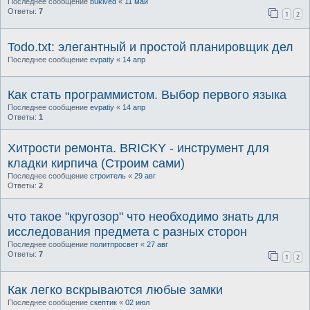
Последнее сообщение
bukived
«
11 май
Ответы:
7
1
2
Todo.txt: элегантный и простой планировщик дел
Последнее сообщение
evpatiy
«
14 апр
Как стать программистом. Выбор первого языка
Последнее сообщение
evpatiy
«
14 апр
Ответы:
1
Хитрости ремонта. BRICKY - инструмент для
кладки кирпича (Строим сами)
Последнее сообщение
строитель
«
29 авг
Ответы:
2
что такое "кругозор" что необходимо знать для
исследования предмета с разных сторон
Последнее сообщение
политпросвет
«
27 авг
Ответы:
7
1
2
Как легко вскрываются любые замки
Последнее сообщение
скептик
«
02 июл