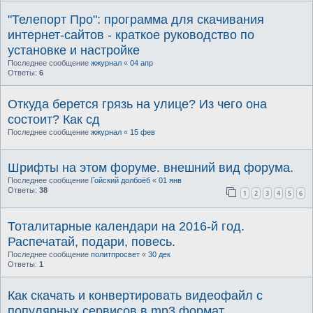
"Телепорт Про": программа для скачивания
интернет-сайтов - краткое руководство по
установке и настройке
Последнее сообщение
жжурнал
«
04 апр
Ответы:
6
Откуда берется грязь на улице? Из чего она
состоит? Как сд
Последнее сообщение
жжурнал
«
15 фев
Шрифты на этом форуме. внешний вид форума.
Последнее сообщение
Гойский долбоёб
«
01 янв
Ответы:
38
1
2
3
4
5
6
Тоталитарные календари на 2016-й год.
Распечатай, подари, повесь.
Последнее сообщение
политпросвет
«
30 дек
Ответы:
1
Как скачать и конвертировать видеофайл с
популярных сервисов в mp3 формат