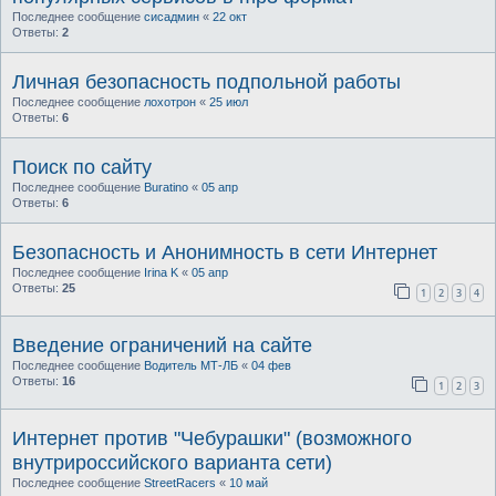
Последнее сообщение
сисадмин
«
22 окт
Ответы:
2
Личная безопасность подпольной работы
Последнее сообщение
лохотрон
«
25 июл
Ответы:
6
Поиск по сайту
Последнее сообщение
Buratino
«
05 апр
Ответы:
6
Безопасность и Анонимность в сети Интернет
Последнее сообщение
Irina K
«
05 апр
Ответы:
25
1
2
3
4
Введение ограничений на сайте
Последнее сообщение
Водитель МТ-ЛБ
«
04 фев
Ответы:
16
1
2
3
Интернет против "Чебурашки" (возможного
внутрироссийского варианта сети)
Последнее сообщение
StreetRacers
«
10 май