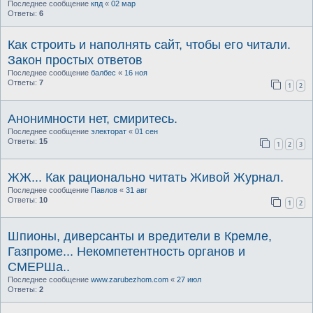
Последнее сообщение
кпд
«
02 мар
Ответы:
6
Как строить и наполнять сайт, чтобы его читали.
Закон простых ответов
Последнее сообщение
балбес
«
16 ноя
Ответы:
7
1
2
Анонимности нет, смиритесь.
Последнее сообщение
электорат
«
01 сен
Ответы:
15
1
2
3
ЖЖ... Как рационально читать Живой Журнал.
Последнее сообщение
Павлов
«
31 авг
Ответы:
10
1
2
Шпионы, диверсанты и вредители в Кремле,
Газпроме... Некомпетентность органов и
СМЕРШа..
Последнее сообщение
www.zarubezhom.com
«
27 июл
Ответы:
2