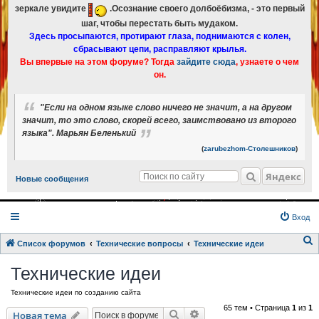
зеркале увидите
.Осознание своего долбоёбизма, - это первый
шаг, чтобы перестать быть мудаком.
Здесь просыпаются, протирают глаза, поднимаются с колен,
сбрасывают цепи, расправляют крылья.
Вы впервые на этом форуме? Тогда
зайдите сюда
, узнаете о чем
он.
"Если на одном языке слово ничего не значит, а на другом
значит, то это слово, скорей всего, заимствовано из второго
языка". Марьян Беленький
(
zarubezhom-Столешников
)
Яндекс
Новые сообщения
Вход
Список форумов
Технические вопросы
Технические идеи
о
Технические идеи
и
Технические идеи по созданию сайта
с
65 тем • Страница
1
из
1
к
Поиск
Расширенный поиск
Новая тема