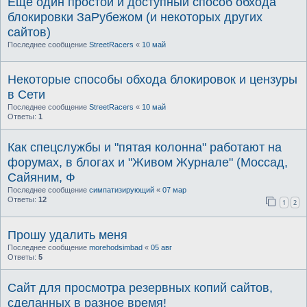
Ещё один простой и доступный способ обхода
блокировки ЗаРубежом (и некоторых других
сайтов)
Последнее сообщение
StreetRacers
«
10 май
Некоторые способы обхода блокировок и цензуры
в Сети
Последнее сообщение
StreetRacers
«
10 май
Ответы:
1
Как спецслужбы и "пятая колонна" работают на
форумах, в блогах и "Живом Журнале" (Моссад,
Сайяним, Ф
Последнее сообщение
симпатизирующий
«
07 мар
Ответы:
12
1
2
Прошу удалить меня
Последнее сообщение
morehodsimbad
«
05 авг
Ответы:
5
Сайт для просмотра резервных копий сайтов,
сделанных в разное время!