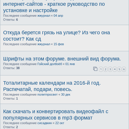
интернет-сайтов - краткое руководство по
установке и настройке
Последнее сообщение
жжурнал
«
04 апр
Ответы:
6
Откуда берется грязь на улице? Из чего она
состоит? Как сд
Последнее сообщение
жжурнал
«
15 фев
Шрифты на этом форуме. внешний вид форума.
Последнее сообщение
Гойский долбоёб
«
01 янв
Ответы:
38
1
2
3
4
5
6
Тоталитарные календари на 2016-й год.
Распечатай, подари, повесь.
Последнее сообщение
политпросвет
«
30 дек
Ответы:
1
Как скачать и конвертировать видеофайл с
популярных сервисов в mp3 формат
Последнее сообщение
сисадмин
«
22 окт
Ответы:
2