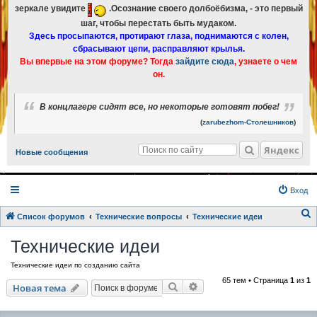
зеркале увидите
.Осознание своего долбоёбизма, - это первый
шаг, чтобы перестать быть мудаком.
Здесь просыпаются, протирают глаза, поднимаются с колен,
сбрасывают цепи, расправляют крылья.
Вы впервые на этом форуме? Тогда
зайдите сюда
, узнаете о чем
он.
В концлагере сидят все, но некоторые готовят побег!
(
zarubezhom-Столешников
)
Яндекс
Новые сообщения
Вход
Список форумов
Технические вопросы
Технические идеи
о
Технические идеи
и
Технические идеи по созданию сайта
с
65 тем • Страница
1
из
1
к
Поиск
Расширенный поиск
Новая тема