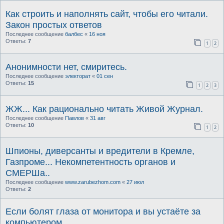
Как строить и наполнять сайт, чтобы его читали.
Закон простых ответов
Последнее сообщение
балбес
«
16 ноя
Ответы:
7
1
2
Анонимности нет, смиритесь.
Последнее сообщение
электорат
«
01 сен
Ответы:
15
1
2
3
ЖЖ... Как рационально читать Живой Журнал.
Последнее сообщение
Павлов
«
31 авг
Ответы:
10
1
2
Шпионы, диверсанты и вредители в Кремле,
Газпроме... Некомпетентность органов и
СМЕРШа..
Последнее сообщение
www.zarubezhom.com
«
27 июл
Ответы:
2
Если болят глаза от монитора и вы устаёте за
компьютером.