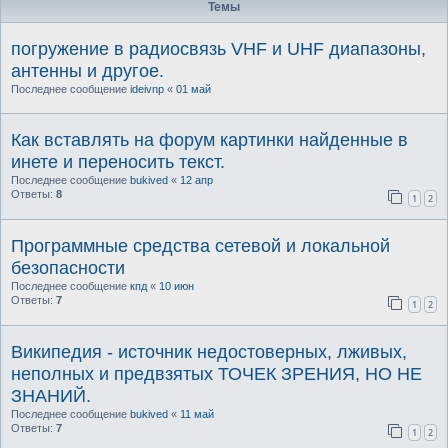
Темы
погружение в радиосвязь VHF и UHF диапазоны,
антенны и другое.
Последнее сообщение
ideivnp
«
01 май
Как вставлять на форум картинки найденные в
инете и переносить текст.
Последнее сообщение
bukived
«
12 апр
Ответы:
8
1
2
Программные средства сетевой и локальной
безопасности
Последнее сообщение
кпд
«
10 июн
Ответы:
7
1
2
Википедия - источник недостоверных, лживых,
неполных и предвзятых ТОЧЕК ЗРЕНИЯ, НО НЕ
ЗНАНИЙ.
Последнее сообщение
bukived
«
11 май
Ответы:
7
1
2