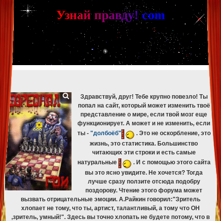
[phpBB Debug] PHP Warning
: in file
[ROOT]/phpbb/db/driver/mysqli.php
on line
265
:
mysqli_fetch_assoc(): Couldn't fetch mysqli_result
У
з
н
а
й
п
р
а
в
д
у
!
c
om
[phpBB Debug] PHP Warning
: in file
[ROOT]/phpbb/db/driver/mysqli.php
on line
329
:
mysqli_free_result(): Couldn't fetch mysqli_result
[phpBB Debug] PHP Warning
: in file
[ROOT]/phpbb/db/driver/mysqli.php
on line
265
:
mysqli_fetch_assoc(): Couldn't fetch mysqli_result
[phpBB Debug] PHP Warning
: in file
[ROOT]/phpbb/db/driver/mysqli.php
on line
329
:
mysqli_free_result(): Couldn't fetch mysqli_result
[phpBB Debug] PHP Warning
: in file
[ROOT]/phpbb/db/driver/mysqli.php
on line
265
:
mysqli_fetch_assoc(): Couldn't fetch mysqli_result
[phpBB Debug] PHP Warning
: in file
[ROOT]/phpbb/db/driver/mysqli.php
on line
329
:
mysqli_free_result(): Couldn't fetch mysqli_result
Здравствуй, друг! Тебе крупно повезло! Ты
попал на сайт, который может изменить твоё
представление о мире, если твой мозг еще
функционирует. А может и не изменить, если
ты -
"долбоёб"
. Это не оскорбление, это
жизнь, это статистика. Большинство
читающих эти строки и есть самые
натуральные
. И с помощью этого сайта
вы это ясно увидите. Не хочется? Тогда
лучше сразу ползите отсюда подобру
поздорову. Чтение этого форума может
вызвать отрицательные эмоции. А.Райкин говорил:"Зритель
хлопает не тому, что ты, артист, талантливый, а тому что ОН
,зритель, умный!". Здесь вы точно хлопать не будете потому, что в