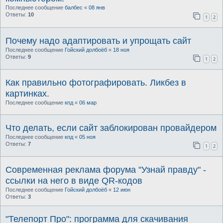
Последнее сообщение
балбес
«
08 янв
Ответы:
10
1
2
Почему надо адаптировать и упрощать сайт
Последнее сообщение
Гойский долбоёб
«
18 ноя
Ответы:
9
1
2
Как правильно фотографировать. Ликбез в
картинках.
Последнее сообщение
кпд
«
06 мар
Что делать, если сайт заблокирован провайдером
Последнее сообщение
кпд
«
05 ноя
Ответы:
7
1
2
Современная реклама форума "Узнай правду" -
ссылки на него в виде QR-кодов
Последнее сообщение
Гойский долбоёб
«
12 июн
Ответы:
3
"Телепорт Про": программа для скачивания