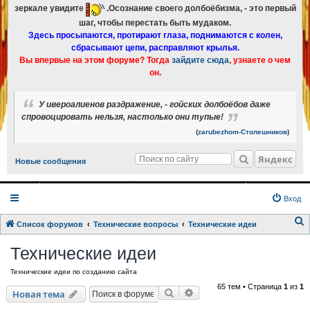
зеркале увидите
.Осознание своего долбоёбизма, - это первый
шаг, чтобы перестать быть мудаком.
Здесь просыпаются, протирают глаза, поднимаются с колен,
сбрасывают цепи, расправляют крылья.
Вы впервые на этом форуме? Тогда
зайдите сюда
, узнаете о чем
он.
У ивероалиенов раздражение, - гойских долбоёбов даже
спровоцировать нельзя, настолько они тупые!
(
zarubezhom-Столешников
)
Яндекс
Новые сообщения
Вход
Список форумов
Технические вопросы
Технические идеи
о
Технические идеи
и
Технические идеи по созданию сайта
с
65 тем • Страница
1
из
1
к
Поиск
Расширенный поиск
Новая тема