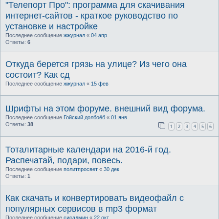
"Телепорт Про": программа для скачивания
интернет-сайтов - краткое руководство по
установке и настройке
Последнее сообщение
жжурнал
«
04 апр
Ответы:
6
Откуда берется грязь на улице? Из чего она
состоит? Как сд
Последнее сообщение
жжурнал
«
15 фев
Шрифты на этом форуме. внешний вид форума.
Последнее сообщение
Гойский долбоёб
«
01 янв
Ответы:
38
1
2
3
4
5
6
Тоталитарные календари на 2016-й год.
Распечатай, подари, повесь.
Последнее сообщение
политпросвет
«
30 дек
Ответы:
1
Как скачать и конвертировать видеофайл с
популярных сервисов в mp3 формат
Последнее сообщение
сисадмин
«
22 окт