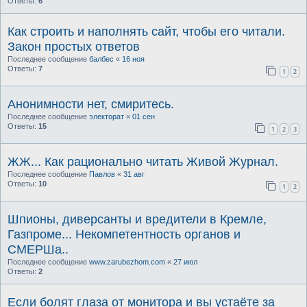
Ответы:
6
Как строить и наполнять сайт, чтобы его читали.
Закон простых ответов
Последнее сообщение
балбес
«
16 ноя
Ответы:
7
1
2
Анонимности нет, смиритесь.
Последнее сообщение
электорат
«
01 сен
Ответы:
15
1
2
3
ЖЖ... Как рационально читать Живой Журнал.
Последнее сообщение
Павлов
«
31 авг
Ответы:
10
1
2
Шпионы, диверсанты и вредители в Кремле,
Газпроме... Некомпетентность органов и
СМЕРШа..
Последнее сообщение
www.zarubezhom.com
«
27 июл
Ответы:
2
Если болят глаза от монитора и вы устаёте за