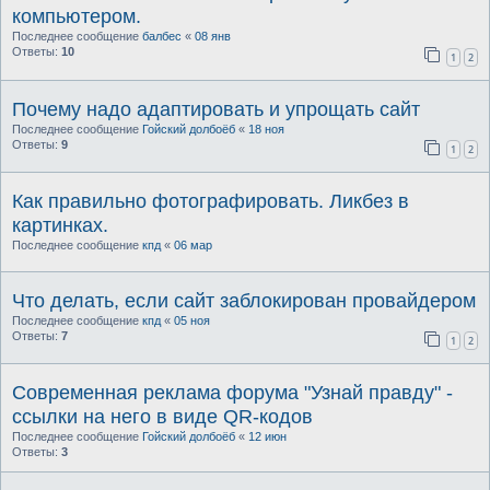
компьютером.
Последнее сообщение
балбес
«
08 янв
Ответы:
10
1
2
Почему надо адаптировать и упрощать сайт
Последнее сообщение
Гойский долбоёб
«
18 ноя
Ответы:
9
1
2
Как правильно фотографировать. Ликбез в
картинках.
Последнее сообщение
кпд
«
06 мар
Что делать, если сайт заблокирован провайдером
Последнее сообщение
кпд
«
05 ноя
Ответы:
7
1
2
Современная реклама форума "Узнай правду" -
ссылки на него в виде QR-кодов
Последнее сообщение
Гойский долбоёб
«
12 июн
Ответы:
3