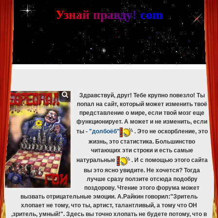
[phpBB Debug] PHP Warning
: in file
[ROOT]/phpbb/db/driver/mysqli.php
on line
265
:
mysqli_fetch_assoc(): Couldn't fetch mysqli_result
У
з
н
а
й
п
р
а
в
д
у
!
c
om
[phpBB Debug] PHP Warning
: in file
[ROOT]/phpbb/db/driver/mysqli.php
on line
329
:
mysqli_free_result(): Couldn't fetch mysqli_result
[phpBB Debug] PHP Warning
: in file
[ROOT]/phpbb/db/driver/mysqli.php
on line
265
:
mysqli_fetch_assoc(): Couldn't fetch mysqli_result
[phpBB Debug] PHP Warning
: in file
[ROOT]/phpbb/db/driver/mysqli.php
on line
329
:
mysqli_free_result(): Couldn't fetch mysqli_result
[phpBB Debug] PHP Warning
: in file
[ROOT]/phpbb/db/driver/mysqli.php
on line
265
:
mysqli_fetch_assoc(): Couldn't fetch mysqli_result
[phpBB Debug] PHP Warning
: in file
[ROOT]/phpbb/db/driver/mysqli.php
on line
329
:
mysqli_free_result(): Couldn't fetch mysqli_result
Здравствуй, друг! Тебе крупно повезло! Ты
попал на сайт, который может изменить твоё
представление о мире, если твой мозг еще
функционирует. А может и не изменить, если
ты -
"долбоёб"
. Это не оскорбление, это
жизнь, это статистика. Большинство
читающих эти строки и есть самые
натуральные
. И с помощью этого сайта
вы это ясно увидите. Не хочется? Тогда
лучше сразу ползите отсюда подобру
поздорову. Чтение этого форума может
вызвать отрицательные эмоции. А.Райкин говорил:"Зритель
хлопает не тому, что ты, артист, талантливый, а тому что ОН
,зритель, умный!". Здесь вы точно хлопать не будете потому, что в