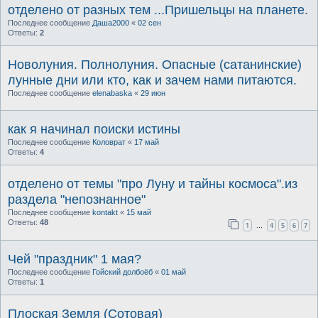
отделено от разных тем ...Пришельцы на планете.
Последнее сообщение
Даша2000
«
02 сен
Ответы:
2
Новолуния. Полнолуния. Опасные (сатанинские)
лунные дни или кто, как и зачем нами питаются.
Последнее сообщение
elenabaska
«
29 июн
как я начинал поиски истины
Последнее сообщение
Коловрат
«
17 май
Ответы:
4
отделено от темы "про Луну и тайны космоса".из
раздела "непознанное"
Последнее сообщение
kontakt
«
15 май
Ответы:
48
1
4
5
6
7
…
Чей "праздник" 1 мая?
Последнее сообщение
Гойский долбоёб
«
01 май
Ответы:
1
Плоская Земля (Сотовая)