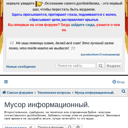
зеркале увидите
.Осознание своего долбоёбизма, - это первый
шаг, чтобы перестать быть мудаком.
Здесь просыпаются, протирают глаза, поднимаются с колен,
сбрасывают цепи, расправляют крылья.
Вы впервые на этом форуме? Тогда
зайдите сюда
, узнаете о чем
он.
Не ищи помощи извне, делай всё сам! Это лучший залог
того, что тебя никто не выдаст!
(
zarubezhom-Столешников
)
Яндекс
Новые сообщения
Вход
Список форумов
Технические вопросы
Мусор информационный.
о
Мусор информационный.
и
Второстепенное, сумбурное, не понятное или откровенная $уйня - классика
с
отечественного долбоебизма. Забивать голову этим не рекомендуется. Экономьте
своё время и не засоряйте мозги, лучше почитайте то что выше.
к
Поиск
Расширенный поиск
Новая тема