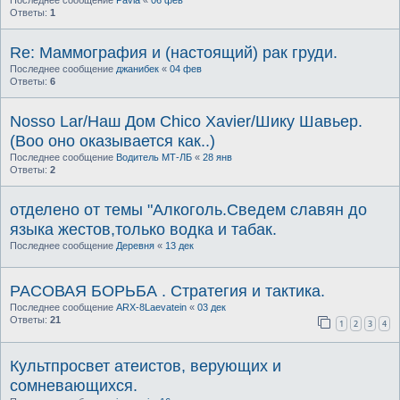
Ответы:
1
Re: Маммография и (настоящий) рак груди.
Последнее сообщение
джанибек
«
04 фев
Ответы:
6
Nosso Lar/Наш Дом Chico Xavier/Шику Шавьер.
(Воо оно оказывается как..)
Последнее сообщение
Водитель МТ-ЛБ
«
28 янв
Ответы:
2
отделено от темы "Алкоголь.Сведем славян до
языка жестов,только водка и табак.
Последнее сообщение
Деревня
«
13 дек
РАСОВАЯ БОРЬБА . Стратегия и тактика.
Последнее сообщение
ARX-8Laevatein
«
03 дек
Ответы:
21
1
2
3
4
Культпросвет атеистов, верующих и
сомневающихся.