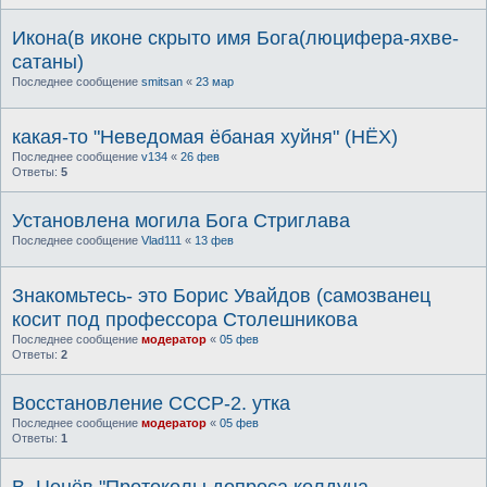
Икона(в иконе скрыто имя Бога(люцифера-яхве-
сатаны)
Последнее сообщение
smitsan
«
23 мар
какая-то "Неведомая ёбаная хуйня" (НЁХ)
Последнее сообщение
v134
«
26 фев
Ответы:
5
Установлена могила Бога Стриглава
Последнее сообщение
Vlad111
«
13 фев
Знакомьтесь- это Борис Увайдов (самозванец
косит под профессора Столешникова
Последнее сообщение
модератор
«
05 фев
Ответы:
2
Восстановление СССР-2. утка
Последнее сообщение
модератор
«
05 фев
Ответы:
1
В. Ценёв "Протоколы допроса колдуна