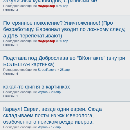
закулисных кукловодов, с разными ме
Последнее сообщение
модератор
«
30 апр
Ответы:
3
Потерянное поколение? Уничтоженное! (Про
безработицу. Евреонал уводит по ложному следу,
а ДЛБ перепечатывают)
Последнее сообщение
модератор
«
30 апр
Ответы:
1
Подстава под Доброслава во "ВКонтакте" (внутри
БОЛЬШАЯ картинка)
Последнее сообщение
StreetRacers
«
25 апр
Ответы:
4
какая-то фигня в картинках
Последнее сообщение
Veyron
«
20 апр
Ответы:
1
Караул! Евреи, везде одни евреи. Сюда
складываем посты из жж Иверолога,
озабоченного поиском везде иверов.
Последнее сообщение
Veyron
«
17 апр