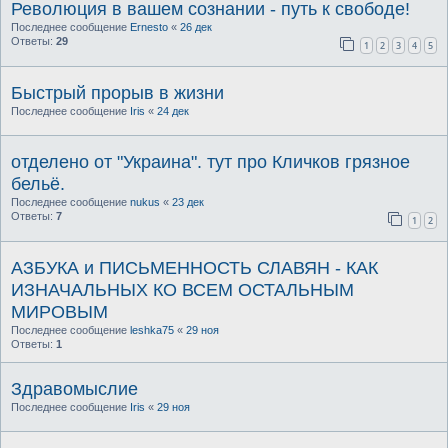
Революция в вашем сознании - путь к свободе!
Последнее сообщение
Ernesto
«
26 дек
Ответы:
29
1
2
3
4
5
Быстрый прорыв в жизни
Последнее сообщение
Iris
«
24 дек
отделено от "Украина". тут про Кличков грязное
бельё.
Последнее сообщение
nukus
«
23 дек
Ответы:
7
1
2
АЗБУКА и ПИСЬМЕННОСТЬ СЛАВЯН - КАК
ИЗНАЧАЛЬНЫХ КО ВСЕМ ОСТАЛЬНЫМ
МИРОВЫМ
Последнее сообщение
leshka75
«
29 ноя
Ответы:
1
Здравомыслие
Последнее сообщение
Iris
«
29 ноя