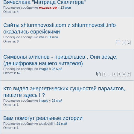
Вячеслава "Матрица Скалигера"
Последнее сообщение
модератор
«
13 июн
Ответы:
4
Сайты shturmnovosti.com и shturmnovosti.info
оказались еврейскими
Последнее сообщение
leto
«
01 июн
Ответы:
8
1
2
Символы алиенов - пришельцев . Они везде.
(дешифровка нашего читателя)
Последнее сообщение
lmagic
«
28 май
Ответы:
42
1
4
5
6
7
…
Кто видел энергетических сущностей паразитов,
пишите здесь ! ?
Последнее сообщение
lmagic
«
28 май
Ответы:
1
Вам помогут реальные истории
Последнее сообщение
topalovkili
«
21 май
Ответы:
1