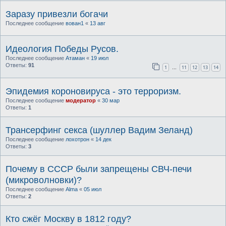
Заразу привезли богачи
Последнее сообщение
вован1
«
13 авг
Идеология Победы Русов.
Последнее сообщение
Атаман
«
19 июл
Ответы:
91
1
11
12
13
14
…
Эпидемия короновируса - это терроризм.
Последнее сообщение
модератор
«
30 мар
Ответы:
1
Трансерфинг секса (шуллер Вадим Зеланд)
Последнее сообщение
лохотрон
«
14 дек
Ответы:
3
Почему в СССР были запрещены СВЧ-печи
(микроволновки)?
Последнее сообщение
Alma
«
05 июл
Ответы:
2
Кто сжёг Москву в 1812 году?