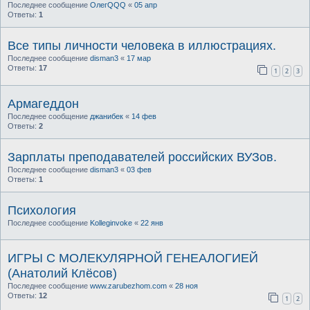
Последнее сообщение
ОлегQQQ
«
05 апр
Ответы:
1
Все типы личности человека в иллюстрациях.
Последнее сообщение
disman3
«
17 мар
Ответы:
17
1
2
3
Армагеддон
Последнее сообщение
джанибек
«
14 фев
Ответы:
2
Зарплаты преподавателей российских ВУЗов.
Последнее сообщение
disman3
«
03 фев
Ответы:
1
Психология
Последнее сообщение
Kolleginvoke
«
22 янв
ИГРЫ С МОЛЕКУЛЯРНОЙ ГЕНЕАЛОГИЕЙ
(Анатолий Клёсов)
Последнее сообщение
www.zarubezhom.com
«
28 ноя
Ответы:
12
1
2