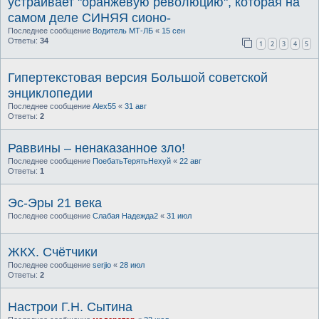
устраивает "оранжевую революцию", которая на
самом деле СИНЯЯ сионо-
Последнее сообщение
Водитель МТ-ЛБ
«
15 сен
Ответы:
34
1
2
3
4
5
Гипертекстовая версия Большой советской
энциклопедии
Последнее сообщение
Alex55
«
31 авг
Ответы:
2
Раввины – ненаказанное зло!
Последнее сообщение
ПоебатьТерятьНехуй
«
22 авг
Ответы:
1
Эс-Эры 21 века
Последнее сообщение
Слабая Надежда2
«
31 июл
ЖКХ. Счётчики
Последнее сообщение
serjio
«
28 июл
Ответы:
2
Настрои Г.Н. Сытина