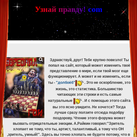
[phpBB Debug] PHP Warning
: in file
[ROOT]/phpbb/db/driver/mysqli.php
on line
265
:
mysqli_fetch_assoc(): Couldn't fetch mysqli_result
У
з
н
а
й
п
р
а
в
д
у
!
c
om
[phpBB Debug] PHP Warning
: in file
[ROOT]/phpbb/db/driver/mysqli.php
on line
329
:
mysqli_free_result(): Couldn't fetch mysqli_result
[phpBB Debug] PHP Warning
: in file
[ROOT]/phpbb/db/driver/mysqli.php
on line
265
:
mysqli_fetch_assoc(): Couldn't fetch mysqli_result
[phpBB Debug] PHP Warning
: in file
[ROOT]/phpbb/db/driver/mysqli.php
on line
329
:
mysqli_free_result(): Couldn't fetch mysqli_result
[phpBB Debug] PHP Warning
: in file
[ROOT]/phpbb/db/driver/mysqli.php
on line
265
:
mysqli_fetch_assoc(): Couldn't fetch mysqli_result
[phpBB Debug] PHP Warning
: in file
[ROOT]/phpbb/db/driver/mysqli.php
on line
329
:
mysqli_free_result(): Couldn't fetch mysqli_result
Здравствуй, друг! Тебе крупно повезло! Ты
попал на сайт, который может изменить твоё
представление о мире, если твой мозг еще
функционирует. А может и не изменить, если
ты -
"долбоёб"
. Это не оскорбление, это
жизнь, это статистика. Большинство
читающих эти строки и есть самые
натуральные
. И с помощью этого сайта
вы это ясно увидите. Не хочется? Тогда
лучше сразу ползите отсюда подобру
поздорову. Чтение этого форума может
вызвать отрицательные эмоции. А.Райкин говорил:"Зритель
хлопает не тому, что ты, артист, талантливый, а тому что ОН
,зритель, умный!". Здесь вы точно хлопать не будете потому, что в