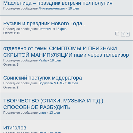
Масленица – праздник встречи полнолуния
Последнее сообщение
Лингвогеометрия
«
19 фев
Русичи и праздник Нового Года...
Последнее сообщение
читатель
«
18 фев
Ответы:
10
1
2
отделено от темы СИМПТОМЫ И ПРИЗНАКИ
СКРЫТОЙ МАНИПУЛЯЦИИ нами через телевизор
Последнее сообщение
Pavla
«
18 фев
Ответы:
5
Свинский поступок модератора
Последнее сообщение
Водитель МТ-ЛБ
«
16 фев
Ответы:
2
ТВОРЧЕСТВО (СТИХИ, МУЗЫКА И Т.Д.)
СПОСОБНОЕ РАЗБУДИТЬ
Последнее сообщение
спрл
«
13 фев
Итигэлов
Последнее сообщение
Pavla
«
06 фев