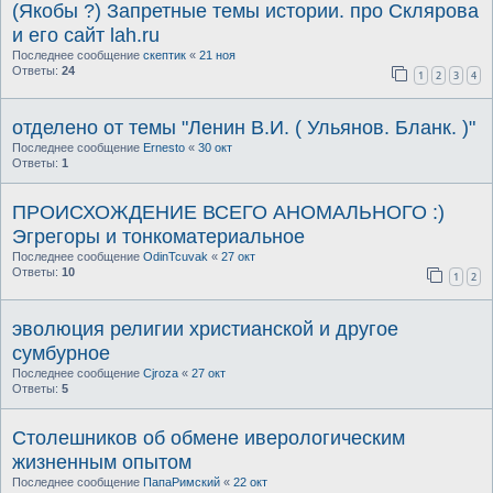
(Якобы ?) Запретные темы истории. про Склярова
и его сайт lah.ru
Последнее сообщение
скептик
«
21 ноя
Ответы:
24
1
2
3
4
отделено от темы "Ленин В.И. ( Ульянов. Бланк. )"
Последнее сообщение
Ernesto
«
30 окт
Ответы:
1
ПРОИСХОЖДЕНИЕ ВСЕГО АНОМАЛЬНОГО :)
Эгрегоры и тонкоматериальное
Последнее сообщение
OdinTcuvak
«
27 окт
Ответы:
10
1
2
эволюция религии христианской и другое
сумбурное
Последнее сообщение
Cjroza
«
27 окт
Ответы:
5
Столешников об обмене иверологическим
жизненным опытом
Последнее сообщение
ПапаРимский
«
22 окт