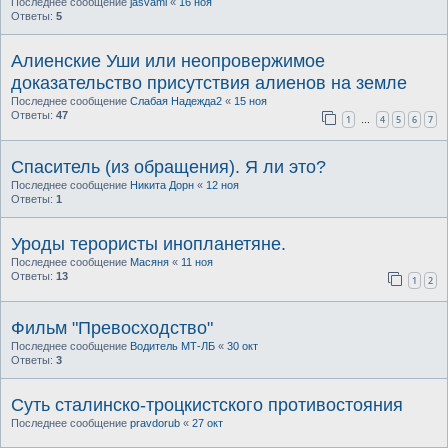
Последнее сообщение
jasvami
«
16 ноя
Ответы:
5
Алиенские Уши или неопровержимое
доказательство присутствия алиенов на земле
Последнее сообщение
Слабая Надежда2
«
15 ноя
Ответы:
47
1
4
5
6
7
…
Спаситель (из обращения). Я ли это?
Последнее сообщение
Никита Дорн
«
12 ноя
Ответы:
1
Уроды терористы инопланетяне.
Последнее сообщение
Масяня
«
11 ноя
Ответы:
13
1
2
Фильм "Превосходство"
Последнее сообщение
Водитель МТ-ЛБ
«
30 окт
Ответы:
3
Суть сталинско-троцкистского противостояния
Последнее сообщение
pravdorub
«
27 окт