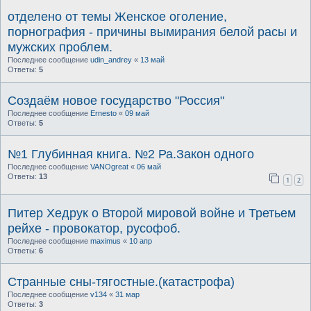
отделено от темы Женское оголение,
порнография - причины вымирания белой расы и
мужских проблем.
Последнее сообщение
udin_andrey
«
13 май
Ответы:
5
Создаём новое государство "Россия"
Последнее сообщение
Ernesto
«
09 май
Ответы:
5
№1 Глубинная книга. №2 Ра.Закон одного
Последнее сообщение
VANOgreat
«
06 май
Ответы:
13
1
2
Питер Хедрук о Второй мировой войне и Третьем
рейхе - провокатор, русофоб.
Последнее сообщение
maximus
«
10 апр
Ответы:
6
Странные сны-тягостные.(катастрофа)
Последнее сообщение
v134
«
31 мар
Ответы:
3