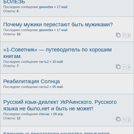
БОЛЕЗЬ
Последнее сообщение
джанибек
«
17 май
Ответы:
6
Почему мужики перестают быть мужиками?
Последнее сообщение
джанибек
«
17 май
Ответы:
10
1
2
«1-Советник« — путеводитель по хорошим
книгам.
Последнее сообщение
гость2
«
15 май
Ответы:
7
1
2
Реабилитация Солнца
Последнее сообщение
гость2
«
05 май
Русский язык-диалект УкРАинского. Русского
языка не было,нет и быть не может!
Последнее сообщение
chevas
«
09 апр
Ответы:
12
1
2
Ключевые показатели качества продуктов