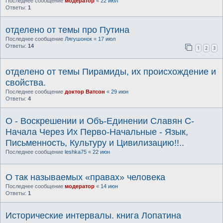
Последнее сообщение
модератор
«
22 июл
Ответы:
1
отделено от темы про Путина
Последнее сообщение
Лягушонок
«
17 июл
Ответы:
14
1
2
3
отделено от темы Пирамиды, их происхождение и
свойства.
Последнее сообщение
доктор Ватсон
«
29 июн
Ответы:
4
О - Воскрешении и Объ-Единении Славян С-
Начала Через Их Перво-Начальные - Язык,
Письменность, Культуру и Цивилизацию!!..
Последнее сообщение
leshka75
«
22 июн
О так называемых «правах» человека
Последнее сообщение
модератор
«
14 июн
Ответы:
1
Исторические интервалы. книга Лопатина