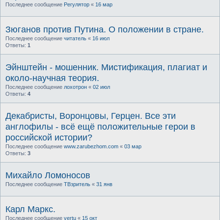
Последнее сообщение
Регулятор
«
16 мар
Зюганов против Путина. О положении в стране.
Последнее сообщение
читатель
«
16 июл
Ответы:
1
Эйнштейн - мошенник. Мистификация, плагиат и
около-научная теория.
Последнее сообщение
лохотрон
«
02 июл
Ответы:
4
Декабристы, Воронцовы, Герцен. Все эти
англофилы - всё ещё положительные герои в
российской истории?
Последнее сообщение
www.zarubezhom.com
«
03 мар
Ответы:
3
Михайло Ломоносов
Последнее сообщение
ТВзритель
«
31 янв
Карл Маркс.
Последнее сообщение
vertu
«
15 окт