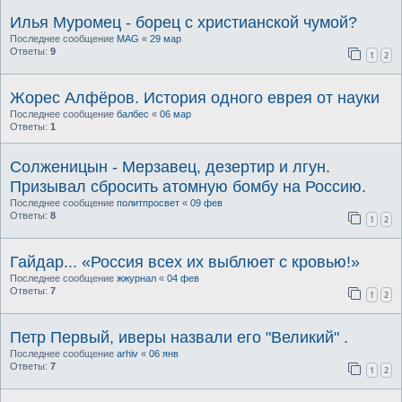
Илья Муромец - борец с христианской чумой?
Последнее сообщение
MAG
«
29 мар
Ответы:
9
1
2
Жорес Алфёров. История одного еврея от науки
Последнее сообщение
балбес
«
06 мар
Ответы:
1
Солженицын - Мерзавец, дезертир и лгун.
Призывал сбросить атомную бомбу на Россию.
Последнее сообщение
политпросвет
«
09 фев
Ответы:
8
1
2
Гайдар... «Россия всех их выблюет с кровью!»
Последнее сообщение
жжурнал
«
04 фев
Ответы:
7
1
2
Петр Первый, иверы назвали его "Великий" .
Последнее сообщение
arhiv
«
06 янв
Ответы:
7
1
2