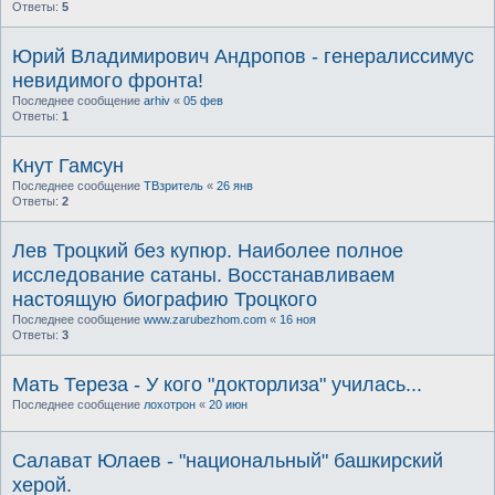
Ответы:
5
Юрий Владимирович Андропов - генералиссимус
невидимого фронта!
Последнее сообщение
arhiv
«
05 фев
Ответы:
1
Кнут Гамсун
Последнее сообщение
ТВзритель
«
26 янв
Ответы:
2
Лев Троцкий без купюр. Наиболее полное
исследование сатаны. Восстанавливаем
настоящую биографию Троцкого
Последнее сообщение
www.zarubezhom.com
«
16 ноя
Ответы:
3
Мать Тереза - У кого "докторлиза" училась...
Последнее сообщение
лохотрон
«
20 июн
Салават Юлаев - "национальный" башкирский
херой.