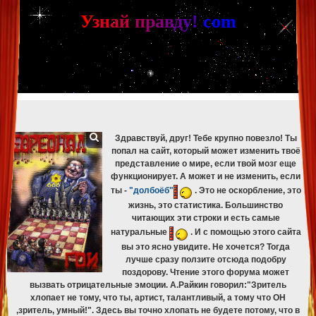
[phpBB Debug] PHP Warning
: in file
[ROOT]/phpbb/db/driver/mysqli.php
on line
265
:
mysqli_fetch_assoc(): Couldn't fetch mysqli_result
У
з
н
а
й
п
р
а
в
д
у
!
c
om
[phpBB Debug] PHP Warning
: in file
[ROOT]/phpbb/db/driver/mysqli.php
on line
329
:
mysqli_free_result(): Couldn't fetch mysqli_result
[phpBB Debug] PHP Warning
: in file
[ROOT]/phpbb/db/driver/mysqli.php
on line
265
:
mysqli_fetch_assoc(): Couldn't fetch mysqli_result
[phpBB Debug] PHP Warning
: in file
[ROOT]/phpbb/db/driver/mysqli.php
on line
329
:
mysqli_free_result(): Couldn't fetch mysqli_result
[phpBB Debug] PHP Warning
: in file
[ROOT]/phpbb/db/driver/mysqli.php
on line
265
:
mysqli_fetch_assoc(): Couldn't fetch mysqli_result
[phpBB Debug] PHP Warning
: in file
[ROOT]/phpbb/db/driver/mysqli.php
on line
329
:
mysqli_free_result(): Couldn't fetch mysqli_result
Здравствуй, друг! Тебе крупно повезло! Ты
попал на сайт, который может изменить твоё
представление о мире, если твой мозг еще
функционирует. А может и не изменить, если
ты -
"долбоёб"
. Это не оскорбление, это
жизнь, это статистика. Большинство
читающих эти строки и есть самые
натуральные
. И с помощью этого сайта
вы это ясно увидите. Не хочется? Тогда
лучше сразу ползите отсюда подобру
поздорову. Чтение этого форума может
вызвать отрицательные эмоции. А.Райкин говорил:"Зритель
хлопает не тому, что ты, артист, талантливый, а тому что ОН
,зритель, умный!". Здесь вы точно хлопать не будете потому, что в