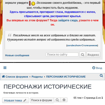
зеркале увидите
.Осознание своего долбоёбизма, - это первый
шаг, чтобы перестать быть мудаком.
Здесь просыпаются, протирают глаза, поднимаются с колен,
сбрасывают цепи, расправляют крылья.
Вы впервые на этом форуме? Тогда
зайдите сюда
, узнаете о чем
он.
Посадочных мест на всех избранных и близко не хватит.
Неминуемо встаёт вопрос об избранности среди избранных.
(
zarubezhom-Столешников
)
Яндекс
Новые сообщения
Вход
Список форумов
Разделы
ПЕРСОНАЖИ ИСТОРИЧЕСКИЕ
о
ПЕРСОНАЖИ ИСТОРИЧЕСКИЕ
и
Ключевые личности в истории.
с
65 тем • Страница
1
из
1
к
Поиск
Расширенный поиск
Новая тема