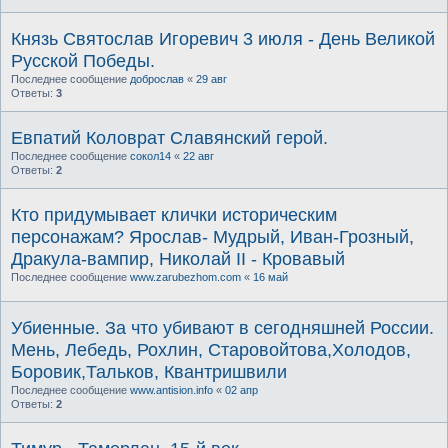
Князь Святослав Игоревич 3 июля - День Великой
Русской Победы.
Последнее сообщение
доброслав
«
29 авг
Ответы:
3
Евпатий Коловрат Славянский герой.
Последнее сообщение
сокол14
«
22 авг
Ответы:
2
Кто придумывает клички историческим
персонажам? Ярослав- Мудрый, Иван-Грозный,
Дракула-вампир, Николай II - Кровавый
Последнее сообщение
www.zarubezhom.com
«
16 май
Убиенные. За что убивают в сегодняшней России.
Мень, Лебедь, Рохлин, Старовойтова,Холодов,
Боровик,Тальков, Квантришвили
Последнее сообщение
www.antision.info
«
02 апр
Ответы:
2