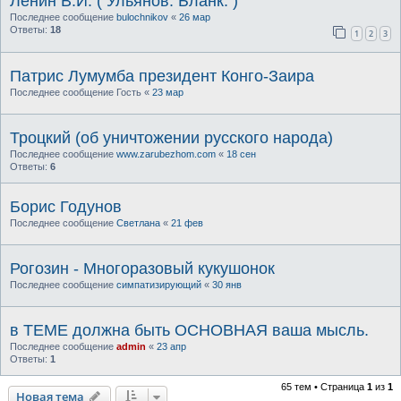
Ленин В.И. ( Ульянов. Бланк. )
Последнее сообщение
bulochnikov
«
26 мар
Ответы:
18
1
2
3
Патрис Лумумба президент Конго-Заира
Последнее сообщение
Гость
«
23 мар
Троцкий (об уничтожении русского народа)
Последнее сообщение
www.zarubezhom.com
«
18 сен
Ответы:
6
Борис Годунов
Последнее сообщение
Светлана
«
21 фев
Рогозин - Многоразовый кукушонок
Последнее сообщение
симпатизирующий
«
30 янв
в ТЕМЕ должна быть ОСНОВНАЯ ваша мысль.
Последнее сообщение
admin
«
23 апр
Ответы:
1
65 тем • Страница
1
из
1
Новая тема