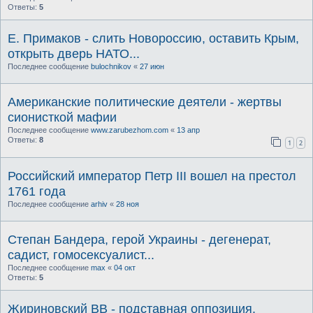
Ответы:
5
Е. Примаков - слить Новороссию, оставить Крым,
открыть дверь НАТО...
Последнее сообщение
bulochnikov
«
27 июн
Американские политические деятели - жертвы
сионисткой мафии
Последнее сообщение
www.zarubezhom.com
«
13 апр
Ответы:
8
1
2
Российский император Петр III вошел на престол
1761 года
Последнее сообщение
arhiv
«
28 ноя
Степан Бандера, герой Украины - дегенерат,
садист, гомосексуалист...
Последнее сообщение
max
«
04 окт
Ответы:
5
Жириновский ВВ - подставная оппозиция.