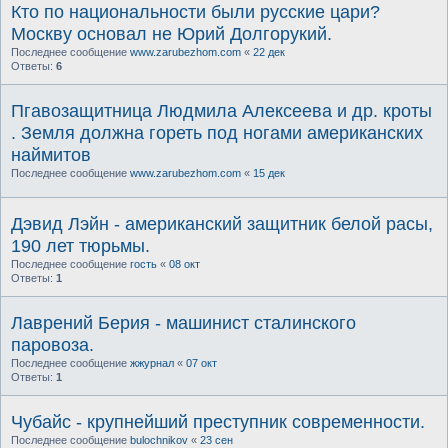
Кто по национальности были русские цари?
Москву основал не Юрий Долгорукий.
Последнее сообщение
www.zarubezhom.com
«
22 дек
Ответы:
6
Пгавозащитница Людмила Алексеева и др. кроты
. Земля должна гореть под ногами американских
наймитов
Последнее сообщение
www.zarubezhom.com
«
15 дек
Дэвид Лэйн - американский защитник белой расы,
190 лет тюрьмы.
Последнее сообщение
гость
«
08 окт
Ответы:
1
Лаврений Берия - машинист сталинского
паровоза.
Последнее сообщение
жжурнал
«
07 окт
Ответы:
1
Чубайс - крупнейший преступник современности.
Последнее сообщение
bulochnikov
«
23 сен