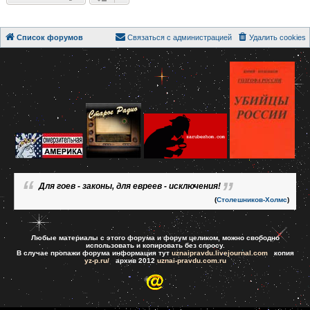
Список форумов
Связаться с администрацией
Удалить cookies
Для гоев - законы, для евреев - исключения!
(
Столешников-Холмс
)
Любые материалы с этого форума и форум целиком, можно свободно
использовать и копировать без спросу.
В случае пропажи форума информация тут
uznaipravdu.livejournal.com
копия
yz-p.ru/
архив 2012
uznai-pravdu.com.ru