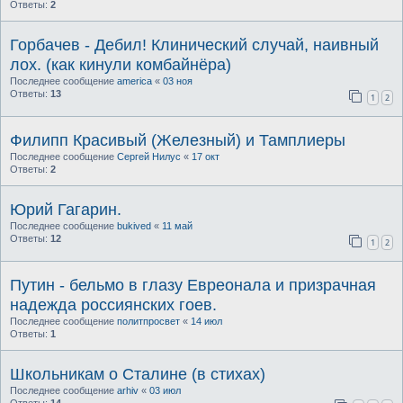
Ответы:
2
Горбачев - Дебил! Клинический случай, наивный
лох. (как кинули комбайнёра)
Последнее сообщение
america
«
03 ноя
Ответы:
13
1
2
Филипп Красивый (Железный) и Тамплиеры
Последнее сообщение
Сергей Нилус
«
17 окт
Ответы:
2
Юрий Гагарин.
Последнее сообщение
bukived
«
11 май
Ответы:
12
1
2
Путин - бельмо в глазу Евреонала и призрачная
надежда россиянских гоев.
Последнее сообщение
политпросвет
«
14 июл
Ответы:
1
Школьникам о Сталине (в стихах)
Последнее сообщение
arhiv
«
03 июл
Ответы:
14