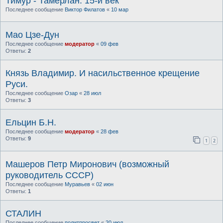
Тимур - Тамерлан. 15-й век
Последнее сообщение
Виктор Филатов
«
10 мар
Мао Цзе-Дун
Последнее сообщение
модератор
«
09 фев
Ответы:
2
Князь Владимир. И насильственное крещение
Руси.
Последнее сообщение
Озар
«
28 июл
Ответы:
3
Ельцин Б.Н.
Последнее сообщение
модератор
«
28 фев
Ответы:
9
1
2
Машеров Петр Миронович (возможный
руководитель СССР)
Последнее сообщение
Муравьев
«
02 июн
Ответы:
1
СТАЛИН
Последнее сообщение
политпросвет
«
20 июл