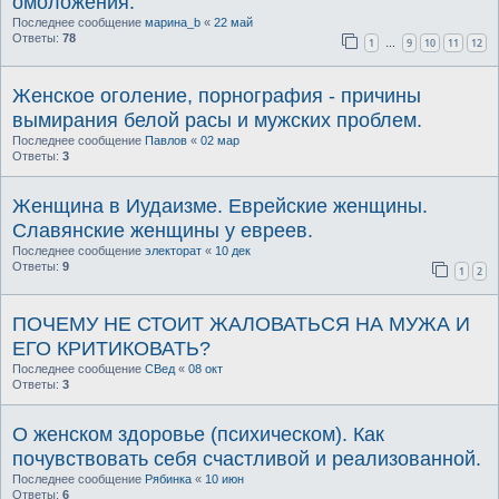
омоложения.
Последнее сообщение
марина_b
«
22 май
Ответы:
78
1
9
10
11
12
…
Женское оголение, порнография - причины
вымирания белой расы и мужских проблем.
Последнее сообщение
Павлов
«
02 мар
Ответы:
3
Женщина в Иудаизме. Еврейские женщины.
Славянские женщины у евреев.
Последнее сообщение
электорат
«
10 дек
Ответы:
9
1
2
ПОЧЕМУ НЕ СТОИТ ЖАЛОВАТЬСЯ НА МУЖА И
ЕГО КРИТИКОВАТЬ?
Последнее сообщение
СВед
«
08 окт
Ответы:
3
О женском здоровье (психическом). Как
почувствовать себя счастливой и реализованной.
Последнее сообщение
Рябинка
«
10 июн
Ответы:
6