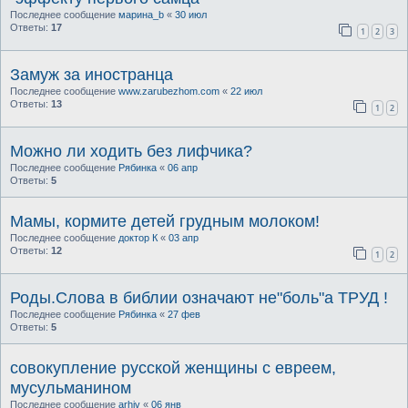
Последнее сообщение
марина_b
«
30 июл
Ответы:
17
1
2
3
Замуж за иностранца
Последнее сообщение
www.zarubezhom.com
«
22 июл
Ответы:
13
1
2
Можно ли ходить без лифчика?
Последнее сообщение
Рябинка
«
06 апр
Ответы:
5
Мамы, кормите детей грудным молоком!
Последнее сообщение
доктор К
«
03 апр
Ответы:
12
1
2
Роды.Слова в библии означают не"боль"а ТРУД !
Последнее сообщение
Рябинка
«
27 фев
Ответы:
5
совокупление русской женщины с евреем,
мусульманином
Последнее сообщение
arhiv
«
06 янв