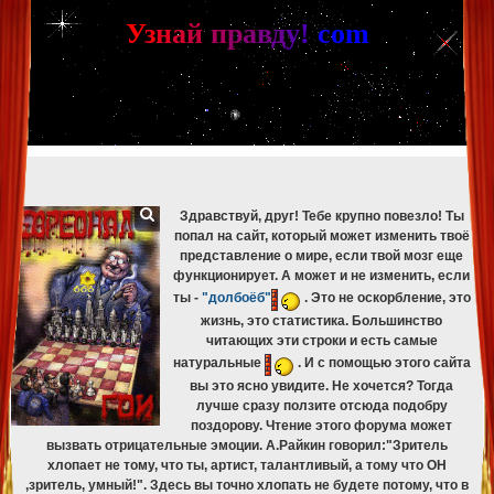
[phpBB Debug] PHP Warning
: in file
[ROOT]/phpbb/db/driver/mysqli.php
on line
265
:
mysqli_fetch_assoc(): Couldn't fetch mysqli_result
У
з
н
а
й
п
р
а
в
д
у
!
c
om
[phpBB Debug] PHP Warning
: in file
[ROOT]/phpbb/db/driver/mysqli.php
on line
329
:
mysqli_free_result(): Couldn't fetch mysqli_result
[phpBB Debug] PHP Warning
: in file
[ROOT]/phpbb/db/driver/mysqli.php
on line
265
:
mysqli_fetch_assoc(): Couldn't fetch mysqli_result
[phpBB Debug] PHP Warning
: in file
[ROOT]/phpbb/db/driver/mysqli.php
on line
329
:
mysqli_free_result(): Couldn't fetch mysqli_result
[phpBB Debug] PHP Warning
: in file
[ROOT]/phpbb/db/driver/mysqli.php
on line
265
:
mysqli_fetch_assoc(): Couldn't fetch mysqli_result
[phpBB Debug] PHP Warning
: in file
[ROOT]/phpbb/db/driver/mysqli.php
on line
329
:
mysqli_free_result(): Couldn't fetch mysqli_result
Здравствуй, друг! Тебе крупно повезло! Ты
попал на сайт, который может изменить твоё
представление о мире, если твой мозг еще
функционирует. А может и не изменить, если
ты -
"долбоёб"
. Это не оскорбление, это
жизнь, это статистика. Большинство
читающих эти строки и есть самые
натуральные
. И с помощью этого сайта
вы это ясно увидите. Не хочется? Тогда
лучше сразу ползите отсюда подобру
поздорову. Чтение этого форума может
вызвать отрицательные эмоции. А.Райкин говорил:"Зритель
хлопает не тому, что ты, артист, талантливый, а тому что ОН
,зритель, умный!". Здесь вы точно хлопать не будете потому, что в