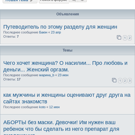
Объявления
Путеводитель по этому разделу для женщин
Последнее сообщение
Баюн
«
23 апр
Ответы:
7
1
2
Темы
Чего хочет женщина? О насилии... Про любовь и
деньги... Женский оргазм.
Последнее сообщение
марина_b
«
23 июн
Ответы:
17
1
2
3
как мужчины и женщины оценивают друг друга на
сайтах знакомств
Последнее сообщение
koto
«
12 июн
АБОРТЫ без маски. Девочки! Им нужен ваш
ребенок что бы сделать из него препарат для