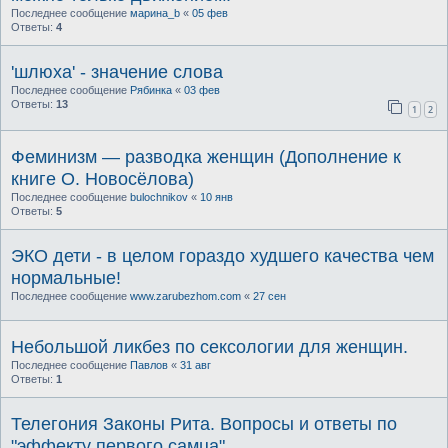
Последнее сообщение
марина_b
«
05 фев
Ответы:
4
'шлюха' - значение слова
Последнее сообщение
Рябинка
«
03 фев
Ответы:
13
1
2
Феминизм — разводка женщин (Дополнение к
книге О. Новосёлова)
Последнее сообщение
bulochnikov
«
10 янв
Ответы:
5
ЭКО дети - в целом гораздо худшего качества чем
нормальные!
Последнее сообщение
www.zarubezhom.com
«
27 сен
Небольшой ликбез по сексологии для женщин.
Последнее сообщение
Павлов
«
31 авг
Ответы:
1
Телегония Законы Рита. Вопросы и ответы по
"эффекту первого самца"