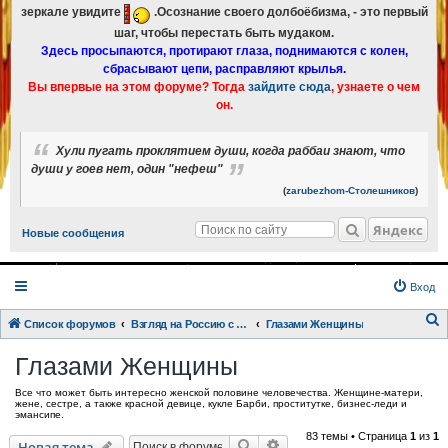
зеркале увидите
.Осознание своего долбоёбизма, - это первый
шаг, чтобы перестать быть мудаком.
Здесь просыпаются, протирают глаза, поднимаются с колен,
сбрасывают цепи, расправляют крылья.
Вы впервые на этом форуме? Тогда
зайдите сюда
, узнаете о чем
он.
Хули пугать проклятием души, когда раббаи знают, что
души у гоев нет, один "нефеш"
(
zarubezhom-Столешников
)
Яндекс
Новые сообщения
Вход
Список форумов
Взгляд на Россию с разных точек зрения.
Глазами Женщины
о
Глазами Женщины
и
Все что может быть интересно женской половине человечества. Женщине-матери,
с
жене, сестре, а также красной девице, кукле Барби, проститутке, бизнес-леди и
эмансипе.
к
83 темы • Страница
1
из
1
Поиск
Расширенный поиск
Новая тема