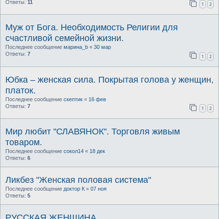
Ответы:
11
1
2
Муж от Бога. Необходимость Религии для
счастливой семейной жизни.
Последнее сообщение
марина_b
«
30 мар
Ответы:
7
1
2
Юбка – женская сила. Покрытая голова у женщин,
платок.
Последнее сообщение
скептик
«
16 фев
Ответы:
7
1
2
Мир любит "СЛАВЯНОК". Торговля живым
товаром.
Последнее сообщение
сокол14
«
18 дек
Ответы:
6
Ликбез "Женская половая система"
Последнее сообщение
доктор К
«
07 ноя
Ответы:
5
РУССКАЯ ЖЕНЩИНА.