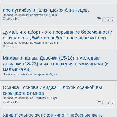
про пугачёву и галкиндских близнецов.
Последнее сообщение
доктор К
«
29 янв
Ответы:
14
1
2
3
Думал, что аборт - это прерывание беременности,
оказалось - убийство ребенка во чреве матери.
Последнее сообщение
марина_b
«
19 янв
Ответы:
5
Мамам и папам. Девочки (15-18) и молодые
девушки (18-23) и их отношения с мужчинами (и
мальчиками).
Последнее сообщение
жжурнал
«
23 дек
Осанка - основа имиджа. Плохой осанкой вы
скрываете от мира
Последнее сообщение
читатель
«
17 дек
Ответы:
14
1
2
3
Удивительное женское кино! "Небесные жены