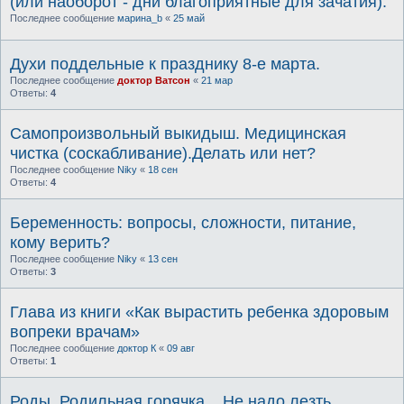
(или наоборот - дни благоприятные для зачатия).
Последнее сообщение
марина_b
«
25 май
Духи поддельные к празднику 8-е марта.
Последнее сообщение
доктор Ватсон
«
21 мар
Ответы:
4
Самопроизвольный выкидыш. Медицинская
чистка (соскабливание).Делать или нет?
Последнее сообщение
Niky
«
18 сен
Ответы:
4
Беременность: вопросы, сложности, питание,
кому верить?
Последнее сообщение
Niky
«
13 сен
Ответы:
3
Глава из книги «Как вырастить ребенка здоровым
вопреки врачам»
Последнее сообщение
доктор К
«
09 авг
Ответы:
1
Роды. Родильная горячка... Не надо лезть