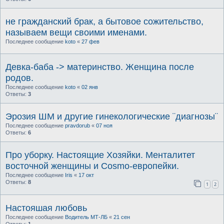
не гражданский брак, а бытовое сожительство,
называем вещи своими именами.
Последнее сообщение
koto
«
27 фев
Девка-баба -> материнство. Женщина после
родов.
Последнее сообщение
koto
«
02 янв
Ответы:
3
Эрозия ШМ и другие гинекологические ¨диагнозы¨
Последнее сообщение
pravdorub
«
07 ноя
Ответы:
6
Про уборку. Настоящие Хозяйки. Менталитет
восточной женщины и Cosmo-европейки.
Последнее сообщение
Iris
«
17 окт
Ответы:
8
1
2
Настояшая любовь
Последнее сообщение
Водитель МТ-ЛБ
«
21 сен
Ответы:
1