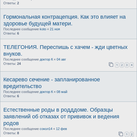
Ответы:
2
Гормональная контрацепция. Как это влияет на
здоровье будущей матери.
Последнее сообщение
koto
«
21 ноя
Ответы:
6
ТЕЛЕГОНИЯ. Переспишь с хачем - жди цветных
внуков.
Последнее сообщение
доктор К
«
04 авг
Ответы:
24
1
2
3
4
Кесарево сечение - запланированное
вредительство
Последнее сообщение
доктор К
«
08 май
Ответы:
6
Естественные роды в родддоме. Образцы
заявлений об отказах от прививок и ведения
родов
Последнее сообщение
сокол14
«
12 фев
Ответы:
8
1
2