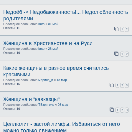
Недоёб -> Недобаюканность!... Недолюбленность
родителями
Последнее сообщение
koto
«
01 май
Ответы:
11
1
2
Женщина в Христианстве и на Руси
Последнее сообщение
koto
«
26 май
Ответы:
10
1
2
Какие женщины в разное время считались
красивыми
Последнее сообщение
марина_b
«
18 мар
Ответы:
16
1
2
3
Женщина и "кавказцы"
Последнее сообщение
ТВзритель
«
08 мар
Ответы:
16
1
2
3
Целлюлит - застой лимфы. Избавиться от него
можно только движением.