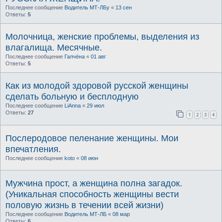
Последнее сообщение
Водитель МТ-ЛБу
«
13 сен
Ответы:
5
Молочница, женские проблемы, выделения из
влагалища. Месячные.
Последнее сообщение
Галчёна
«
01 авг
Ответы:
5
Как из молодой здоровой русской женщины
сделать больную и бесплодную
Последнее сообщение
LiAnna
«
29 июл
Ответы:
27
1
2
3
4
Послеродовое пеленание женщины. Мои
впечатления.
Последнее сообщение
koto
«
08 июн
Мужчина прост, а женщина полна загадок.
(Уникальная способность женщины вести
половую жизнь в течении всей жизни)
Последнее сообщение
Водитель МТ-ЛБ
«
08 мар
Ответы:
6