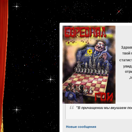
[phpBB Debug] PHP Warning
: in file
[ROOT]/phpbb/db/driver/mysqli.php
on line
265
:
mysqli_f
[phpBB Debug] PHP Warning
: in file
[ROOT]/phpbb/db/driver/mysqli.php
on line
329
:
mysqli_f
[phpBB Debug] PHP Warning
: in file
[ROOT]/phpbb/db/driver/mysqli.php
on line
265
:
mysqli_f
[phpBB Debug] PHP Warning
: in file
[ROOT]/phpbb/db/driver/mysqli.php
on line
329
:
mysqli_f
[phpBB Debug] PHP Warning
: in file
[ROOT]/phpbb/db/driver/mysqli.php
on line
265
:
mysqli_f
[phpBB Debug] PHP Warning
: in file
[ROOT]/phpbb/db/driver/mysqli.php
on line
329
:
mysqli_f
Здрав
твой 
статис
увид
отр
,
"В причащении мы вкушаем под
Новые сообщения