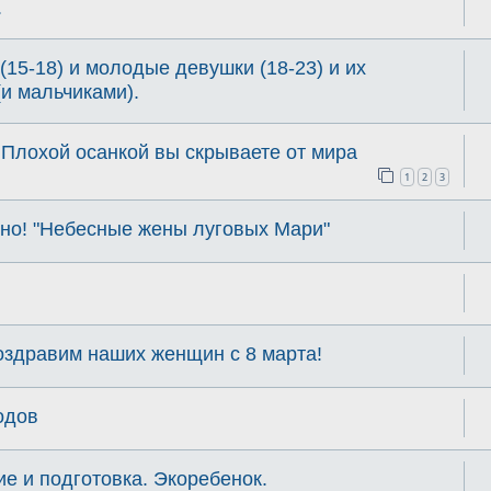
.
(15-18) и молодые девушки (18-23) и их
и мальчиками).
 Плохой осанкой вы скрываете от мира
1
2
3
ино! "Небесные жены луговых Мари"
оздравим наших женщин с 8 марта!
одов
е и подготовка. Экоребенок.