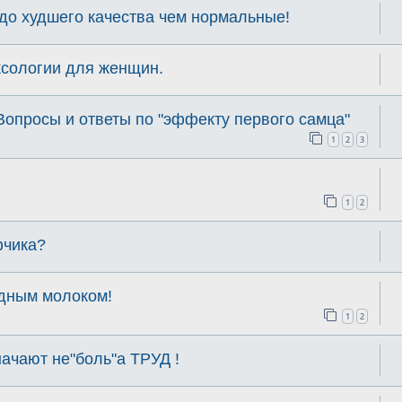
здо худшего качества чем нормальные!
ксологии для женщин.
Вопросы и ответы по "эффекту первого самца"
1
2
3
1
2
фчика?
удным молоком!
1
2
ачают не"боль"а ТРУД !