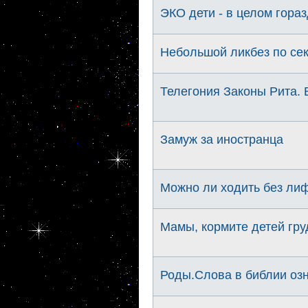
ЭКО дети - в целом гора
Небольшой ликбез по се
Телегония Законы Рита. 
Замуж за иностранца
Можно ли ходить без ли
Мамы, кормите детей гр
Роды.Слова в библии озн