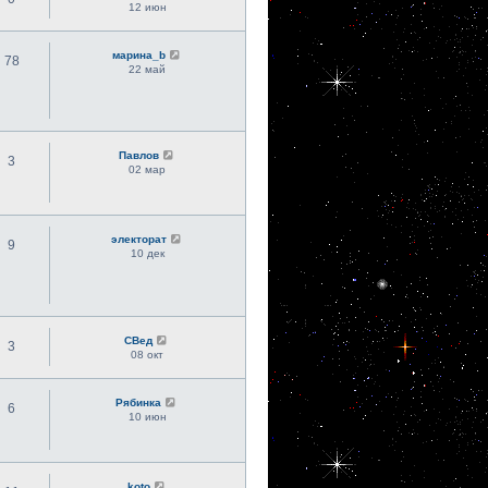
12 июн
марина_b
78
22 май
Павлов
3
02 мар
электорат
9
10 дек
СВед
3
08 окт
Рябинка
6
10 июн
koto