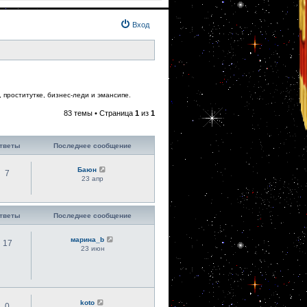
Вход
 проститутке, бизнес-леди и эмансипе.
83 темы • Страница
1
из
1
тветы
Последнее сообщение
Баюн
7
23 апр
тветы
Последнее сообщение
марина_b
17
23 июн
koto
0