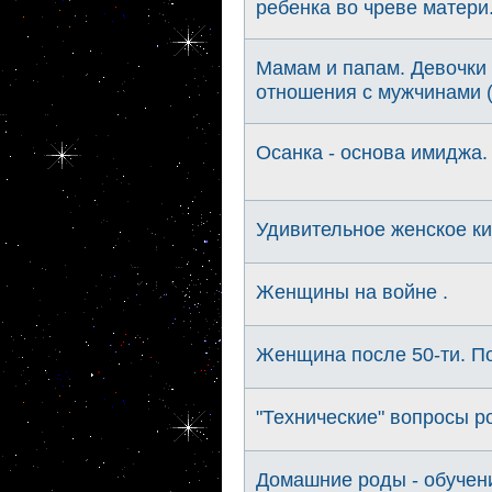
ребенка во чреве матери
Мамам и папам. Девочки 
отношения с мужчинами (
Осанка - основа имиджа.
Удивительное женское к
Женщины на войне .
Женщина после 50-ти. П
"Технические" вопросы р
Домашние роды - обучени