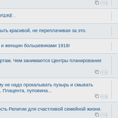
1
2
УШКЕ .
ыть красивой, не переплачивая за это.
 и женщин большевиками 1918г
бортам. Чем занимаются Центры планирования
1
2
у не надо прокалывать пузырь и смывать
 Плацента, пуповина...
1
2
сть Религии для счастливой семейной жизни.
1
2