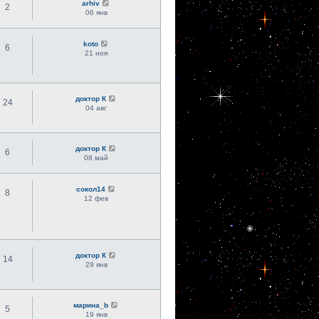
arhiv
2
06 янв
koto
6
21 ноя
доктор К
24
04 авг
доктор К
6
08 май
сокол14
8
12 фев
доктор К
14
29 янв
марина_b
5
19 янв