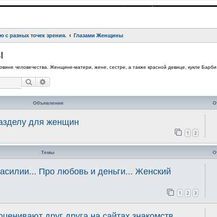
ю с разных точек зрения.
Глазами Женщины
ы
вине человечества. Женщине-матери, жене, сестре, а также красной девице, кукле Барби,
Поиск
Расширенный поиск
Объявления
О
разделу для женщин
1
2
Темы
О
асилии... Про любовь и деньги... Женский
1
2
3
ценивают друг друга на сайтах знакомств