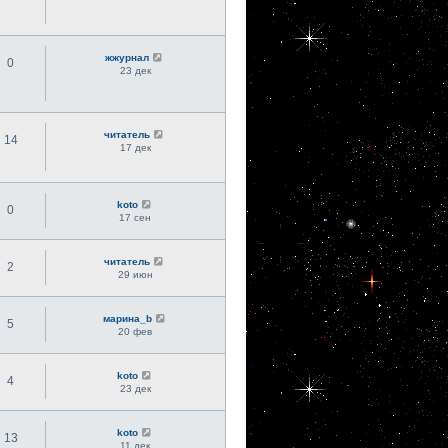
жжурнал
0
23 дек
читатель
14
17 дек
koto
0
17 сен
читатель
2
29 июн
марина_b
5
20 фев
koto
4
23 дек
koto
13
11 дек