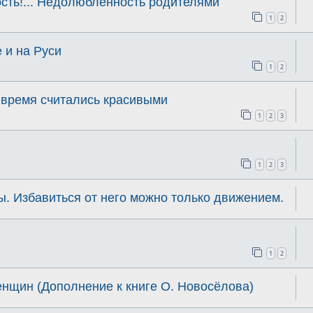
сть!... Недолюбленность родителями
1
2
 и на Руси
1
2
 время считались красивыми
1
2
3
1
2
3
. Избавиться от него можно только движением.
1
2
нщин (Дополнение к книге О. Новосёлова)