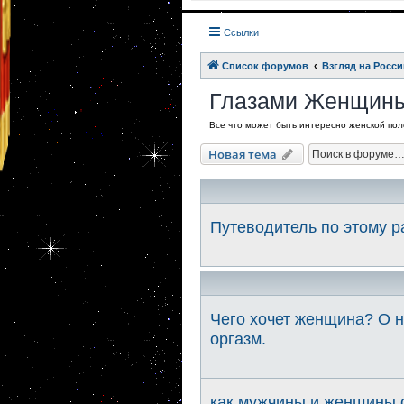
Ссылки
Список форумов
Взгляд на Росси
Глазами Женщин
Все что может быть интересно женской поло
Новая тема
Путеводитель по этому 
Чего хочет женщина? О н
оргазм.
как мужчины и женщины о