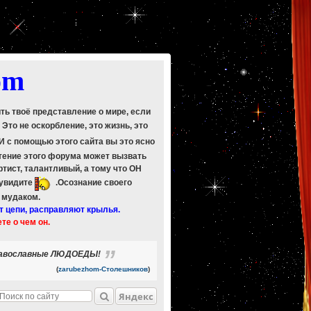
om
ить твоё представление о мире, если
. Это не оскорбление, это жизнь, это
 И с помощью этого сайта вы это ясно
Чтение этого форума может вызвать
ртист, талантливый, а тому что ОН
 увидите
.Осознание своего
ь мудаком.
т цепи, расправляют крылья.
ете о чем он.
- православные ЛЮДОЕДЫ!
(
zarubezhom-Столешников
)
Яндекс