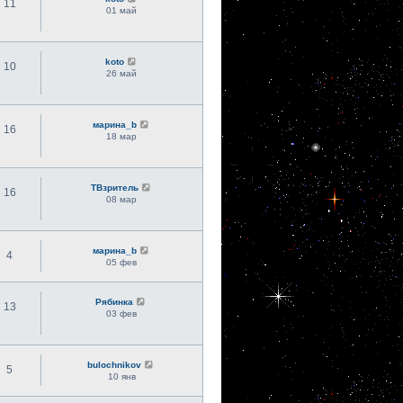
11
01 май
koto
10
26 май
марина_b
16
18 мар
ТВзритель
16
08 мар
марина_b
4
05 фев
Рябинка
13
03 фев
bulochnikov
5
10 янв