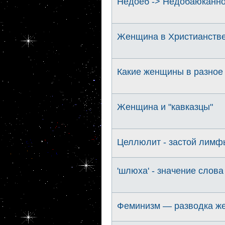
Недоёб -> Недобаюканно
Женщина в Христианстве
Какие женщины в разное
Женщина и "кавказцы"
Целлюлит - застой лимфы
'шлюха' - значение слова
Феминизм — разводка же