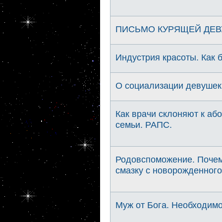
ПИСЬМО КУРЯЩЕЙ ДЕВ
Индустрия красоты. Как б
О социализации девушек
Как врачи склоняют к а
семьи. РАПС.
Родовспоможение. Почем
смазку с новорожденного.
Муж от Бога. Необходимо