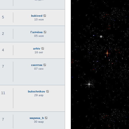
bukived
5
10 ноя
Галчёна
2
05 ноя
arhiv
4
16 окт
скептик
7
07 сен
bulochnikov
11
29 апр
марина_b
7
30 мар