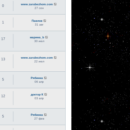
www.zarubezhom.com
0
27 сен
Павлов
1
31 авг
марина_b
17
30 июл
www.zarubezhom.com
13
22 июл
Рябинка
5
06 апр
доктор К
12
03 апр
Рябинка
5
27 фев