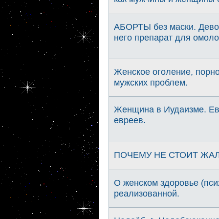
АБОРТЫ без маски. Девоч
него препарат для омол
Женское оголение, порн
мужских проблем.
Женщина в Иудаизме. Е
евреев.
ПОЧЕМУ НЕ СТОИТ ЖАЛ
О женском здоровье (пси
реализованной.