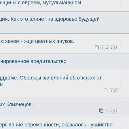
енщины с евреем, мусульманином
ия. Как это влияет на здоровье будущей
 хачем - жди цветных внуков.
1
2
3
4
анированное вредительство
ддоме. Образцы заявлений об отказах от
ов
1
2
их близнецов.
1
2
3
рерывание беременности, оказалось - убийство