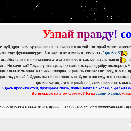
etch_assoc(): Couldn't fetch mysqli_result
ree_result(): Couldn't fetch mysqli_result
etch_assoc(): Couldn't fetch mysqli_result
ree_result(): Couldn't fetch mysqli_result
etch_assoc(): Couldn't fetch mysqli_result
ree_result(): Couldn't fetch mysqli_result
У
з
н
а
й
п
р
а
в
д
у
!
c
ствуй, друг! Тебе крупно повезло! Ты попал на сайт, который может измен
мозг еще функционирует. А может и не изменить, если ты -
"долбоёб"
тика. Большинство читающих эти строки и есть самые натуральные
.
ите. Не хочется? Тогда лучше сразу ползите отсюда подобру поздорову. 
ицательные эмоции. А.Райкин говорил:"Зритель хлопает не тому, что ты, а
зритель, умный!". Здесь вы точно хлопать не будете потому, что в зеркале
долбоёбизма, - это первый шаг, чтобы перестать быт
Здесь просыпаются, протирают глаза, поднимаются с колен, сбрасываю
Вы впервые на этом форуме? Тогда
зайдите сюда
, узна
 видом хлеба и вина Тело и Кровь..." Так выходит, что православные 