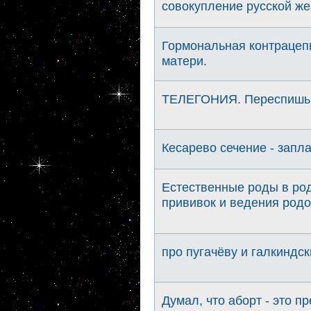
совокупление русской ж
Гормональная контрацепц
матери.
ТЕЛЕГОНИЯ. Переспишь с
Кесарево сечение - запл
Естественные роды в род
прививок и ведения род
про пугачёву и галкиндск
Думал, что аборт - это п