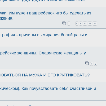
ки! Им нужен ваш ребенок что бы сделать из
ожения.
1
8
9
10
11
12
…
ография - причины вымирания белой расы и
врейские женщины. Славянские женщины у
1
2
ОВАТЬСЯ НА МУЖА И ЕГО КРИТИКОВАТЬ?
хическом). Как почувствовать себя счастливой и