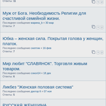
Ответы:
11
1
2
Муж от Бога. Необходимость Религии для
счастливой семейной жизни.
Последнее сообщение
марина_b
«
30 мар
Ответы:
7
1
2
Юбка – женская сила. Покрытая голова у женщин,
платок.
Последнее сообщение
скептик
«
16 фев
Ответы:
7
1
2
Мир любит "СЛАВЯНОК". Торговля живым
товаром.
Последнее сообщение
сокол14
«
18 дек
Ответы:
6
Ликбез "Женская половая система"
Последнее сообщение
доктор К
«
07 ноя
Ответы:
5
РУССКАЯ ЖЕНЩИНА.