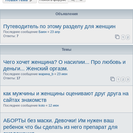
Объявления
Путеводитель по этому разделу для женщин
Последнее сообщение
Баюн
«
23 апр
Ответы:
7
1
2
Темы
Чего хочет женщина? О насилии... Про любовь и
деньги... Женский оргазм.
Последнее сообщение
марина_b
«
23 июн
Ответы:
17
1
2
3
как мужчины и женщины оценивают друг друга на
сайтах знакомств
Последнее сообщение
koto
«
12 июн
АБОРТЫ без маски. Девочки! Им нужен ваш
ребенок что бы сделать из него препарат для