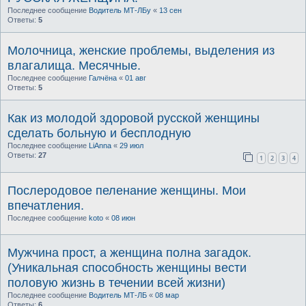
Последнее сообщение
Водитель МТ-ЛБу
«
13 сен
Ответы:
5
Молочница, женские проблемы, выделения из
влагалища. Месячные.
Последнее сообщение
Галчёна
«
01 авг
Ответы:
5
Как из молодой здоровой русской женщины
сделать больную и бесплодную
Последнее сообщение
LiAnna
«
29 июл
Ответы:
27
1
2
3
4
Послеродовое пеленание женщины. Мои
впечатления.
Последнее сообщение
koto
«
08 июн
Мужчина прост, а женщина полна загадок.
(Уникальная способность женщины вести
половую жизнь в течении всей жизни)
Последнее сообщение
Водитель МТ-ЛБ
«
08 мар
Ответы:
6