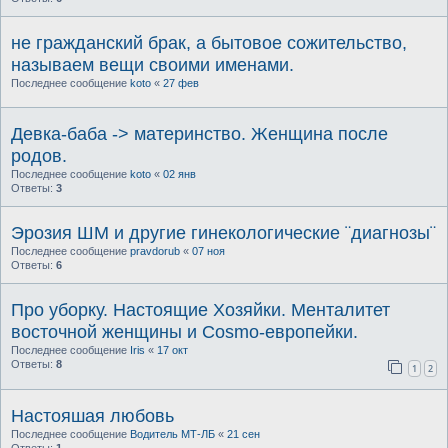
не гражданский брак, а бытовое сожительство,
называем вещи своими именами.
Последнее сообщение
koto
«
27 фев
Девка-баба -> материнство. Женщина после
родов.
Последнее сообщение
koto
«
02 янв
Ответы:
3
Эрозия ШМ и другие гинекологические ¨диагнозы¨
Последнее сообщение
pravdorub
«
07 ноя
Ответы:
6
Про уборку. Настоящие Хозяйки. Менталитет
восточной женщины и Cosmo-европейки.
Последнее сообщение
Iris
«
17 окт
Ответы:
8
1
2
Настояшая любовь
Последнее сообщение
Водитель МТ-ЛБ
«
21 сен
Ответы:
1