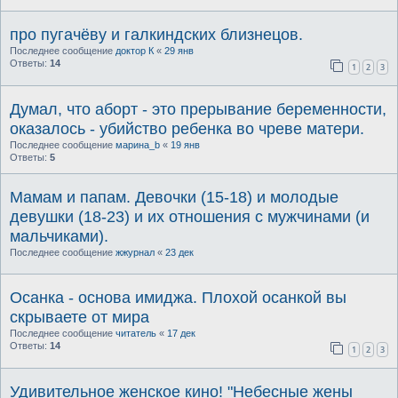
про пугачёву и галкиндских близнецов.
Последнее сообщение
доктор К
«
29 янв
Ответы:
14
1
2
3
Думал, что аборт - это прерывание беременности,
оказалось - убийство ребенка во чреве матери.
Последнее сообщение
марина_b
«
19 янв
Ответы:
5
Мамам и папам. Девочки (15-18) и молодые
девушки (18-23) и их отношения с мужчинами (и
мальчиками).
Последнее сообщение
жжурнал
«
23 дек
Осанка - основа имиджа. Плохой осанкой вы
скрываете от мира
Последнее сообщение
читатель
«
17 дек
Ответы:
14
1
2
3
Удивительное женское кино! "Небесные жены