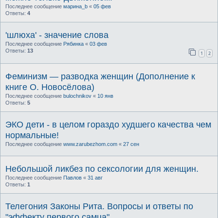
Последнее сообщение
марина_b
«
05 фев
Ответы:
4
'шлюха' - значение слова
Последнее сообщение
Рябинка
«
03 фев
Ответы:
13
1
2
Феминизм — разводка женщин (Дополнение к
книге О. Новосёлова)
Последнее сообщение
bulochnikov
«
10 янв
Ответы:
5
ЭКО дети - в целом гораздо худшего качества чем
нормальные!
Последнее сообщение
www.zarubezhom.com
«
27 сен
Небольшой ликбез по сексологии для женщин.
Последнее сообщение
Павлов
«
31 авг
Ответы:
1
Телегония Законы Рита. Вопросы и ответы по
"эффекту первого самца"