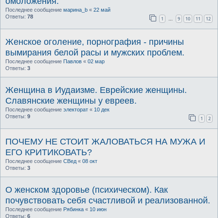
омоложения.
Последнее сообщение
марина_b
«
22 май
Ответы:
78
1
9
10
11
12
…
Женское оголение, порнография - причины
вымирания белой расы и мужских проблем.
Последнее сообщение
Павлов
«
02 мар
Ответы:
3
Женщина в Иудаизме. Еврейские женщины.
Славянские женщины у евреев.
Последнее сообщение
электорат
«
10 дек
Ответы:
9
1
2
ПОЧЕМУ НЕ СТОИТ ЖАЛОВАТЬСЯ НА МУЖА И
ЕГО КРИТИКОВАТЬ?
Последнее сообщение
СВед
«
08 окт
Ответы:
3
О женском здоровье (психическом). Как
почувствовать себя счастливой и реализованной.
Последнее сообщение
Рябинка
«
10 июн
Ответы:
6