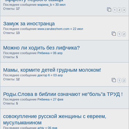
Последнее сообщение
марина_b
«
30 июл
Ответы:
17
1
2
3
Замуж за иностранца
Последнее сообщение
www.zarubezhom.com
«
22 июл
Ответы:
13
1
2
Можно ли ходить без лифчика?
Последнее сообщение
Рябинка
«
06 апр
Ответы:
5
Мамы, кормите детей грудным молоком!
Последнее сообщение
доктор К
«
03 апр
Ответы:
12
1
2
Роды.Слова в библии означают не"боль"а ТРУД !
Последнее сообщение
Рябинка
«
27 фев
Ответы:
5
совокупление русской женщины с евреем,
мусульманином
Последнее сообщение
arhiv
«
06 янв