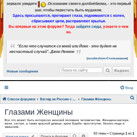
зеркале увидите
.Осознание своего долбоёбизма, - это первый
шаг, чтобы перестать быть мудаком.
Здесь просыпаются, протирают глаза, поднимаются с колен,
сбрасывают цепи, расправляют крылья.
Вы впервые на этом форуме? Тогда
зайдите сюда
, узнаете о чем
он.
"Если что случится со мной или Йоко - это будет не
несчастный случай". Джон Леннон
(
zarubezhom-Столешников
)
Яндекс
Новые сообщения
Вход
Список форумов
Взгляд на Россию с разных точек зрения.
Глазами Женщины
о
Глазами Женщины
и
Все что может быть интересно женской половине человечества. Женщине-матери,
с
жене, сестре, а также красной девице, кукле Барби, проститутке, бизнес-леди и
эмансипе.
к
83 темы • Страница
1
из
1
Поиск
Расширенный поиск
Новая тема