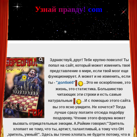
[phpBB Debug] PHP Warning
: in file
[ROOT]/phpbb/db/driver/mysqli.php
on line
265
:
mysqli_fetch_assoc(): Couldn't fetch mysqli_result
У
з
н
а
й
п
р
а
в
д
у
!
c
om
[phpBB Debug] PHP Warning
: in file
[ROOT]/phpbb/db/driver/mysqli.php
on line
329
:
mysqli_free_result(): Couldn't fetch mysqli_result
[phpBB Debug] PHP Warning
: in file
[ROOT]/phpbb/db/driver/mysqli.php
on line
265
:
mysqli_fetch_assoc(): Couldn't fetch mysqli_result
[phpBB Debug] PHP Warning
: in file
[ROOT]/phpbb/db/driver/mysqli.php
on line
329
:
mysqli_free_result(): Couldn't fetch mysqli_result
[phpBB Debug] PHP Warning
: in file
[ROOT]/phpbb/db/driver/mysqli.php
on line
265
:
mysqli_fetch_assoc(): Couldn't fetch mysqli_result
[phpBB Debug] PHP Warning
: in file
[ROOT]/phpbb/db/driver/mysqli.php
on line
329
:
mysqli_free_result(): Couldn't fetch mysqli_result
Здравствуй, друг! Тебе крупно повезло! Ты
попал на сайт, который может изменить твоё
представление о мире, если твой мозг еще
функционирует. А может и не изменить, если
ты -
"долбоёб"
. Это не оскорбление, это
жизнь, это статистика. Большинство
читающих эти строки и есть самые
натуральные
. И с помощью этого сайта
вы это ясно увидите. Не хочется? Тогда
лучше сразу ползите отсюда подобру
поздорову. Чтение этого форума может
вызвать отрицательные эмоции. А.Райкин говорил:"Зритель
хлопает не тому, что ты, артист, талантливый, а тому что ОН
,зритель, умный!". Здесь вы точно хлопать не будете потому, что в