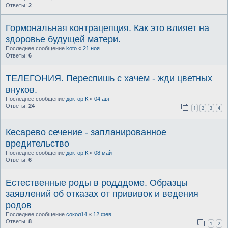
Ответы:
2
Гормональная контрацепция. Как это влияет на
здоровье будущей матери.
Последнее сообщение
koto
«
21 ноя
Ответы:
6
ТЕЛЕГОНИЯ. Переспишь с хачем - жди цветных
внуков.
Последнее сообщение
доктор К
«
04 авг
Ответы:
24
1
2
3
4
Кесарево сечение - запланированное
вредительство
Последнее сообщение
доктор К
«
08 май
Ответы:
6
Естественные роды в родддоме. Образцы
заявлений об отказах от прививок и ведения
родов
Последнее сообщение
сокол14
«
12 фев
Ответы:
8
1
2