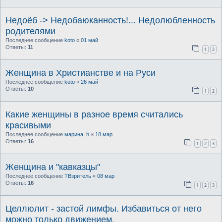
Недоёб -> Недобаюканность!... Недолюбленность
родителями
Последнее сообщение
koto
«
01 май
Ответы:
11
1
2
Женщина в Христианстве и на Руси
Последнее сообщение
koto
«
26 май
Ответы:
10
1
2
Какие женщины в разное время считались
красивыми
Последнее сообщение
марина_b
«
18 мар
Ответы:
16
1
2
3
Женщина и "кавказцы"
Последнее сообщение
ТВзритель
«
08 мар
Ответы:
16
1
2
3
Целлюлит - застой лимфы. Избавиться от него
можно только движением.