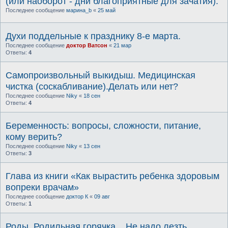
(или наоборот - дни благоприятные для зачатия).
Последнее сообщение
марина_b
«
25 май
Духи поддельные к празднику 8-е марта.
Последнее сообщение
доктор Ватсон
«
21 мар
Ответы:
4
Самопроизвольный выкидыш. Медицинская
чистка (соскабливание).Делать или нет?
Последнее сообщение
Niky
«
18 сен
Ответы:
4
Беременность: вопросы, сложности, питание,
кому верить?
Последнее сообщение
Niky
«
13 сен
Ответы:
3
Глава из книги «Как вырастить ребенка здоровым
вопреки врачам»
Последнее сообщение
доктор К
«
09 авг
Ответы:
1
Роды. Родильная горячка... Не надо лезть