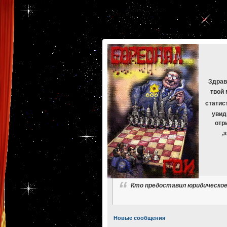
[phpBB Debug] PHP Warning
: in file
[ROOT]/phpbb/db/driver/mysqli.php
on line
265
:
mysqli_f
[phpBB Debug] PHP Warning
: in file
[ROOT]/phpbb/db/driver/mysqli.php
on line
329
:
mysqli_f
[phpBB Debug] PHP Warning
: in file
[ROOT]/phpbb/db/driver/mysqli.php
on line
265
:
mysqli_f
[phpBB Debug] PHP Warning
: in file
[ROOT]/phpbb/db/driver/mysqli.php
on line
329
:
mysqli_f
[phpBB Debug] PHP Warning
: in file
[ROOT]/phpbb/db/driver/mysqli.php
on line
265
:
mysqli_f
[phpBB Debug] PHP Warning
: in file
[ROOT]/phpbb/db/driver/mysqli.php
on line
329
:
mysqli_f
Здрав
твой 
статис
увид
отр
,
Кто предоставил юридическое 
Новые сообщения