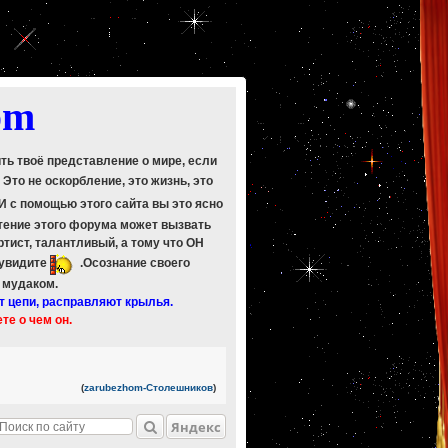
om
ить твоё представление о мире, если
. Это не оскорбление, это жизнь, это
 И с помощью этого сайта вы это ясно
Чтение этого форума может вызвать
ртист, талантливый, а тому что ОН
 увидите
.Осознание своего
ь мудаком.
т цепи, расправляют крылья.
ете о чем он.
(
zarubezhom-Столешников
)
Яндекс