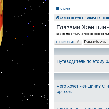
Ссылки
Список форумов
Взгляд на Росси
Глазами Женщин
Все что может быть интересно женской поло
Новая тема
Путеводитель по этому 
Чего хочет женщина? О н
оргазм.
как мужчины и женщины о