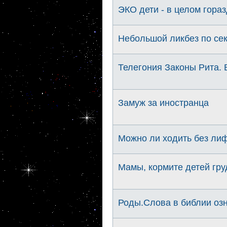
ЭКО дети - в целом гора
Небольшой ликбез по се
Телегония Законы Рита. 
Замуж за иностранца
Можно ли ходить без ли
Мамы, кормите детей гр
Роды.Слова в библии озн