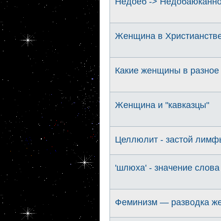
Недоёб -> Недобаюканно
Женщина в Христианстве
Какие женщины в разное
Женщина и "кавказцы"
Целлюлит - застой лимфы
'шлюха' - значение слова
Феминизм — разводка же