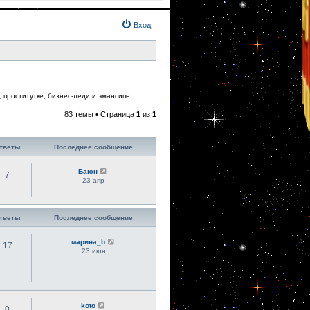
Вход
 проститутке, бизнес-леди и эмансипе.
83 темы • Страница
1
из
1
тветы
Последнее сообщение
Баюн
7
23 апр
тветы
Последнее сообщение
марина_b
17
23 июн
koto
0