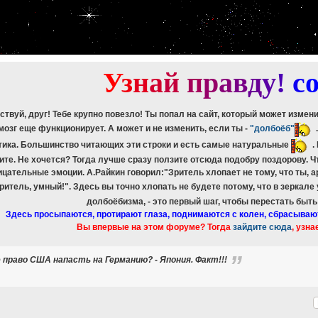
etch_assoc(): Couldn't fetch mysqli_result
ree_result(): Couldn't fetch mysqli_result
etch_assoc(): Couldn't fetch mysqli_result
ree_result(): Couldn't fetch mysqli_result
etch_assoc(): Couldn't fetch mysqli_result
ree_result(): Couldn't fetch mysqli_result
У
з
н
а
й
п
р
а
в
д
у
!
c
ствуй, друг! Тебе крупно повезло! Ты попал на сайт, который может измен
мозг еще функционирует. А может и не изменить, если ты -
"долбоёб"
тика. Большинство читающих эти строки и есть самые натуральные
.
ите. Не хочется? Тогда лучше сразу ползите отсюда подобру поздорову. 
ицательные эмоции. А.Райкин говорил:"Зритель хлопает не тому, что ты, а
зритель, умный!". Здесь вы точно хлопать не будете потому, что в зеркале
долбоёбизма, - это первый шаг, чтобы перестать быт
Здесь просыпаются, протирают глаза, поднимаются с колен, сбрасываю
Вы впервые на этом форуме? Тогда
зайдите сюда
, узна
право США напасть на Германию? - Япония. Факт!!!