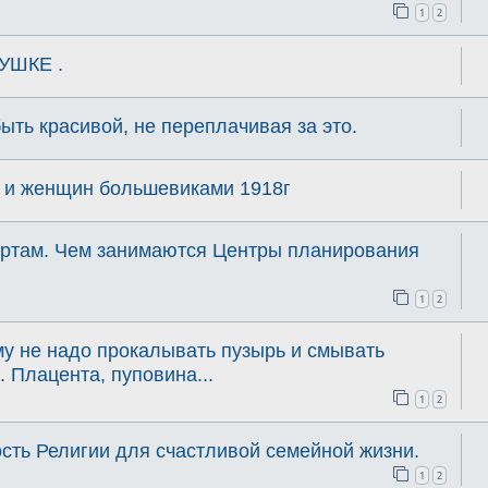
1
2
УШКЕ .
ыть красивой, не переплачивая за это.
 и женщин большевиками 1918г
бортам. Чем занимаются Центры планирования
1
2
у не надо прокалывать пузырь и смывать
 Плацента, пуповина...
1
2
сть Религии для счастливой семейной жизни.
1
2