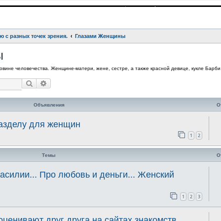
ю с разных точек зрения.
Глазами Женщины
ы
вине человечества. Женщине-матери, жене, сестре, а также красной девице, кукле Барби,
Поиск
Расширенный поиск
Объявления
О
разделу для женщин
1
2
Темы
О
асилии... Про любовь и деньги... Женский
1
2
3
ценивают друг друга на сайтах знакомств