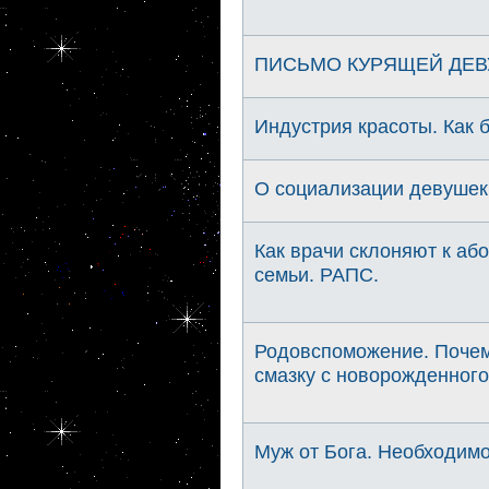
ПИСЬМО КУРЯЩЕЙ ДЕВ
Индустрия красоты. Как б
О социализации девушек
Как врачи склоняют к а
семьи. РАПС.
Родовспоможение. Почем
смазку с новорожденного.
Муж от Бога. Необходимо