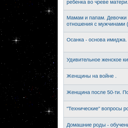
ребенка во чреве матери
Мамам и папам. Девочки 
отношения с мужчинами (
Осанка - основа имиджа.
Удивительное женское к
Женщины на войне .
Женщина после 50-ти. П
"Технические" вопросы р
Домашние роды - обучени