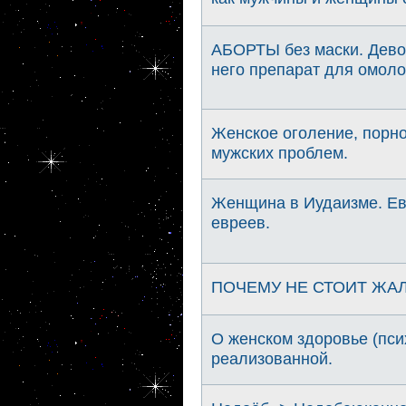
АБОРТЫ без маски. Девоч
него препарат для омол
Женское оголение, порн
мужских проблем.
Женщина в Иудаизме. Е
евреев.
ПОЧЕМУ НЕ СТОИТ ЖАЛ
О женском здоровье (пси
реализованной.