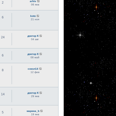
arhiv
2
06 янв
koto
6
21 ноя
доктор К
24
04 авг
доктор К
6
08 май
сокол14
8
12 фев
доктор К
14
29 янв
марина_b
5
19 янв