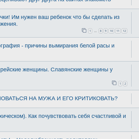
ки! Им нужен ваш ребенок что бы сделать из
ожения.
1
8
9
10
11
12
…
ография - причины вымирания белой расы и
врейские женщины. Славянские женщины у
1
2
ОВАТЬСЯ НА МУЖА И ЕГО КРИТИКОВАТЬ?
хическом). Как почувствовать себя счастливой и