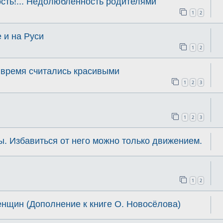
сть!... Недолюбленность родителями
1
2
 и на Руси
1
2
 время считались красивыми
1
2
3
1
2
3
. Избавиться от него можно только движением.
1
2
нщин (Дополнение к книге О. Новосёлова)