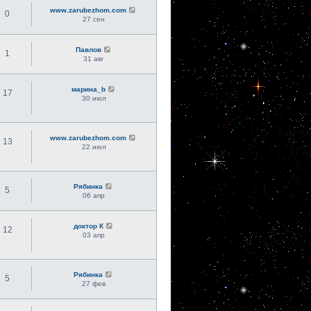
www.zarubezhom.com
0
27 сен
Павлов
1
31 авг
марина_b
17
30 июл
www.zarubezhom.com
13
22 июл
Рябинка
5
06 апр
доктор К
12
03 апр
Рябинка
5
27 фев