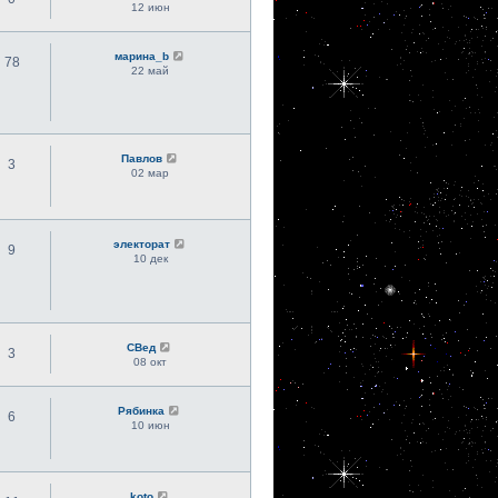
12 июн
марина_b
78
22 май
Павлов
3
02 мар
электорат
9
10 дек
СВед
3
08 окт
Рябинка
6
10 июн
koto