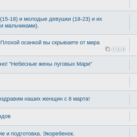
.
(15-18) и молодые девушки (18-23) и их
и мальчиками).
 Плохой осанкой вы скрываете от мира
1
2
3
ино! "Небесные жены луговых Мари"
оздравим наших женщин с 8 марта!
одов
е и подготовка. Экоребенок.