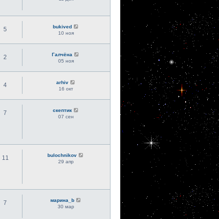
bukived
5
10 ноя
Галчёна
2
05 ноя
arhiv
4
16 окт
скептик
7
07 сен
bulochnikov
11
29 апр
марина_b
7
30 мар