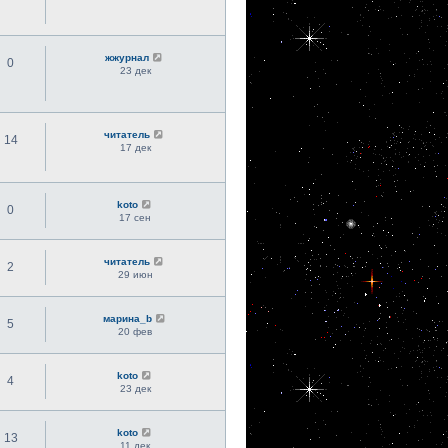
жжурнал
0
23 дек
читатель
14
17 дек
koto
0
17 сен
читатель
2
29 июн
марина_b
5
20 фев
koto
4
23 дек
koto
13
11 дек