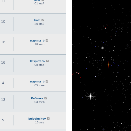
11
01 май
koto
10
26 май
марина_b
16
18 мар
ТВзритель
16
08 мар
марина_b
4
05 фев
Рябинка
13
03 фев
bulochnikov
5
10 янв