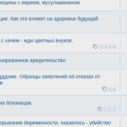
енщины с евреем, мусульманином
ия. Как это влияет на здоровье будущей
 хачем - жди цветных внуков.
1
2
3
4
анированное вредительство
ддоме. Образцы заявлений об отказах от
ов
1
2
их близнецов.
1
2
3
рерывание беременности, оказалось - убийство