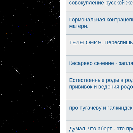
совокупление русской ж
Гормональная контрацепц
матери.
ТЕЛЕГОНИЯ. Переспишь с
Кесарево сечение - запл
Естественные роды в род
прививок и ведения род
про пугачёву и галкиндск
Думал, что аборт - это п