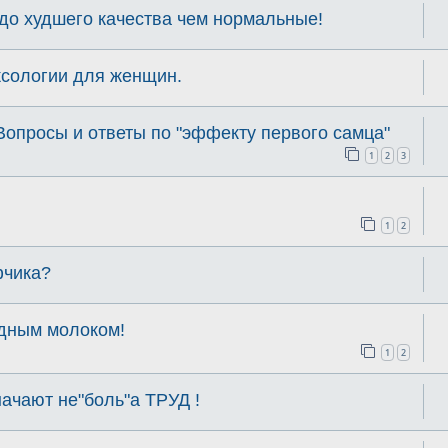
здо худшего качества чем нормальные!
ксологии для женщин.
Вопросы и ответы по "эффекту первого самца"
1
2
3
1
2
фчика?
удным молоком!
1
2
ачают не"боль"а ТРУД !