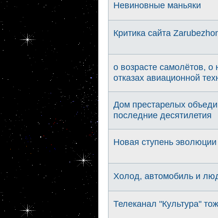
Невиновные маньяки
Критика сайта Zarubezhom
о возрасте самолётов, о
отказах авиационной тех
Дом престарелых объедин
последние десятилетия
Новая ступень эволюции
Холод, автомобиль и лю
Телеканал "Культура" то