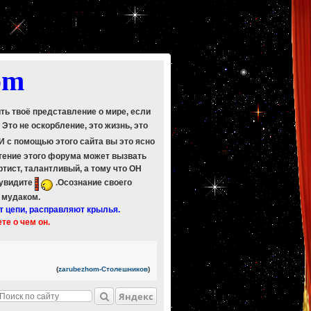
om
ить твоё представление о мире, если
. Это не оскорбление, это жизнь, это
 И с помощью этого сайта вы это ясно
Чтение этого форума может вызвать
ртист, талантливый, а тому что ОН
 увидите
.Осознание своего
ь мудаком.
т цепи, расправляют крылья.
ете о чем он.
(
zarubezhom-Столешников
)
Яндекс