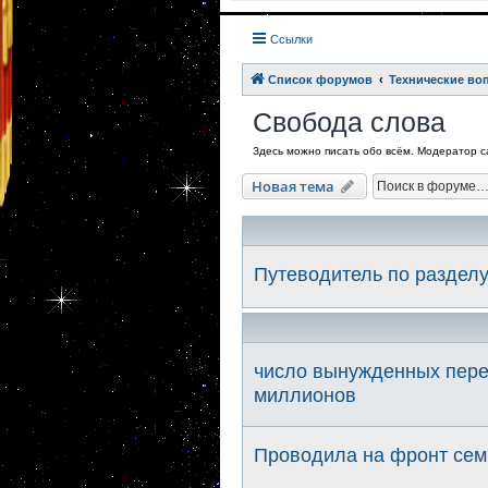
Ссылки
Список форумов
Технические во
Свобода слова
Здесь можно писать обо всём. Модератор с
Новая тема
Путеводитель по раздел
число вынужденных пере
миллионов
Проводила на фронт семь