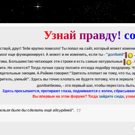
etch_assoc(): Couldn't fetch mysqli_result
ree_result(): Couldn't fetch mysqli_result
etch_assoc(): Couldn't fetch mysqli_result
ree_result(): Couldn't fetch mysqli_result
etch_assoc(): Couldn't fetch mysqli_result
ree_result(): Couldn't fetch mysqli_result
У
з
н
а
й
п
р
а
в
д
у
!
c
ствуй, друг! Тебе крупно повезло! Ты попал на сайт, который может измен
мозг еще функционирует. А может и не изменить, если ты -
"долбоёб"
тика. Большинство читающих эти строки и есть самые натуральные
.
ите. Не хочется? Тогда лучше сразу ползите отсюда подобру поздорову. 
ицательные эмоции. А.Райкин говорил:"Зритель хлопает не тому, что ты, а
зритель, умный!". Здесь вы точно хлопать не будете потому, что в зеркале
долбоёбизма, - это первый шаг, чтобы перестать быт
Здесь просыпаются, протирают глаза, поднимаются с колен, сбрасываю
Вы впервые на этом форуме? Тогда
зайдите сюда
, узна
ельзя было бы сделать ещё абсурдней".