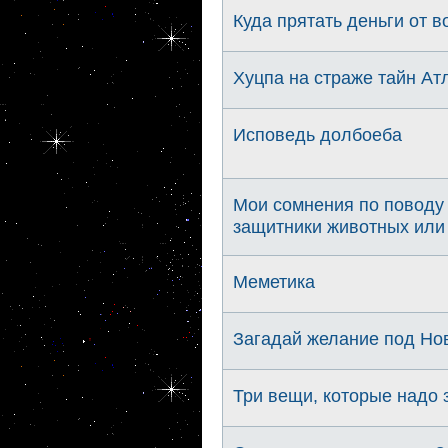
Куда прятать деньги от в
Хуцпа на страже тайн Ат
Исповедь долбоеба
Мои сомнения по поводу 
защитники животных или
Меметика
Загадай желание под Но
Три вещи, которые надо 