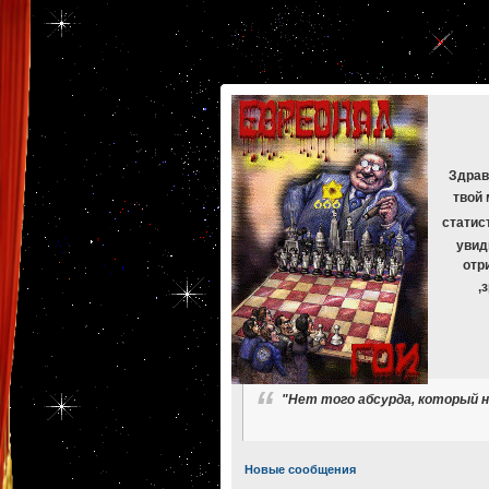
[phpBB Debug] PHP Warning
: in file
[ROOT]/phpbb/db/driver/mysqli.php
on line
265
:
mysqli_f
[phpBB Debug] PHP Warning
: in file
[ROOT]/phpbb/db/driver/mysqli.php
on line
329
:
mysqli_f
[phpBB Debug] PHP Warning
: in file
[ROOT]/phpbb/db/driver/mysqli.php
on line
265
:
mysqli_f
[phpBB Debug] PHP Warning
: in file
[ROOT]/phpbb/db/driver/mysqli.php
on line
329
:
mysqli_f
[phpBB Debug] PHP Warning
: in file
[ROOT]/phpbb/db/driver/mysqli.php
on line
265
:
mysqli_f
[phpBB Debug] PHP Warning
: in file
[ROOT]/phpbb/db/driver/mysqli.php
on line
329
:
mysqli_f
Здрав
твой 
статис
увид
отр
,
"Нет того абсурда, который н
Новые сообщения