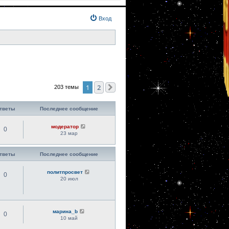
Вход
1
2
203 темы
След.
тветы
Последнее сообщение
модератор
0
23 мар
тветы
Последнее сообщение
политпросвет
0
20 июл
марина_b
0
10 май