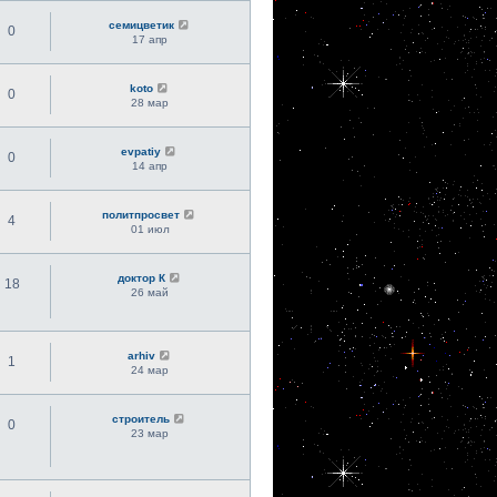
семицветик
0
17 апр
koto
0
28 мар
evpatiy
0
14 апр
политпросвет
4
01 июл
доктор К
18
26 май
arhiv
1
24 мар
строитель
0
23 мар