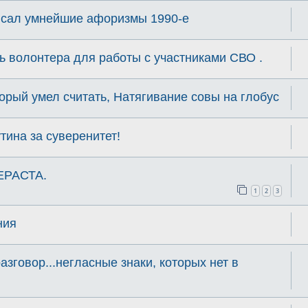
писал умнейшие афоризмы 1990-е
ь волонтера для работы с участниками СВО .
торый умел считать, Натягивание совы на глобус
ина за суверенитет!
ЕРАСТА.
1
2
3
ния
разговор...негласные знаки, которых нет в