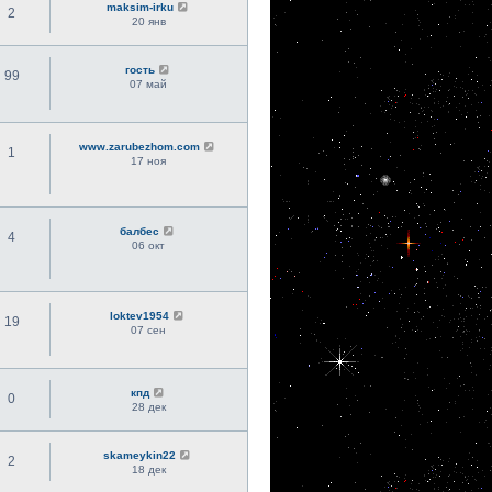
maksim-irku
2
20 янв
гость
99
07 май
www.zarubezhom.com
1
17 ноя
балбес
4
06 окт
loktev1954
19
07 сен
кпд
0
28 дек
skameykin22
2
18 дек