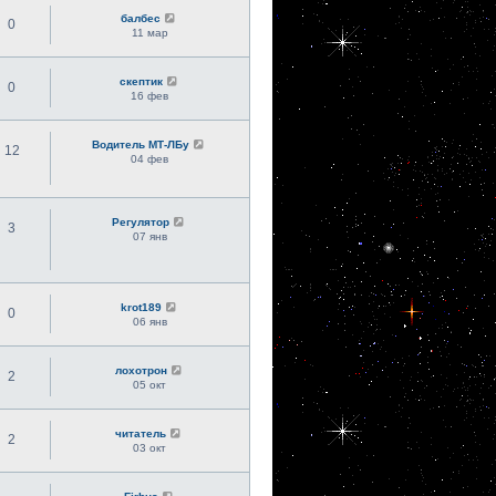
балбес
0
11 мар
скептик
0
16 фев
Водитель МТ-ЛБу
12
04 фев
Регулятор
3
07 янв
krot189
0
06 янв
лохотрон
2
05 окт
читатель
2
03 окт