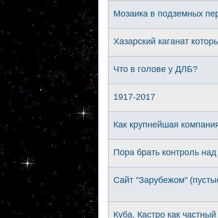
Мозаика в подземных пер
Хазарский каганат котор
Что в голове у ДЛБ?
1917-2017
Как крупнейшая компани
Пора брать контроль над 
Сайт "Зарубежом" (пусты
Куба, Кастро как частный