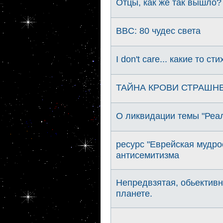
Отцы, как же так вышло?
BBC: 80 чудес света
I don't care... какие то ст
ТАЙНА КРОВИ СТРАШН
О ликвидации темы "Реаль
ресурс "Еврейская мудро
антисемитизма
Непредвзятая, обьективн
планете.
...