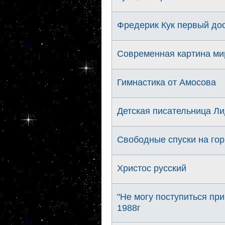
Фредерик Кук первый до
Современная картина мир
Гимнастика от Амосова
Детская писательница Ли
Свободные спуски на гор
Христос русский
"Не могу поступиться пр
1988г