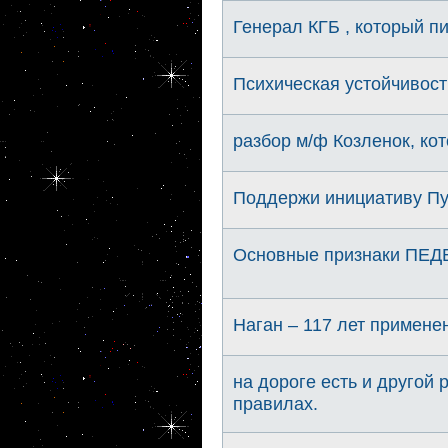
Генерал КГБ , который 
Психическая устойчивост
разбор м/ф Козленок, ко
Поддержи инициативу Пут
Основные признаки ПЕД
Наган – 117 лет примене
на дороге есть и другой 
правилах.