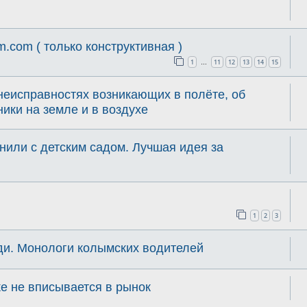
.com ( только конструктивная )
1
11
12
13
14
15
…
 неисправностях возникающих в полёте, об
ники на земле и в воздухе
или с детским садом. Лучшая идея за
1
2
3
ди. Монологи колымских водителей
же не вписывается в рынок