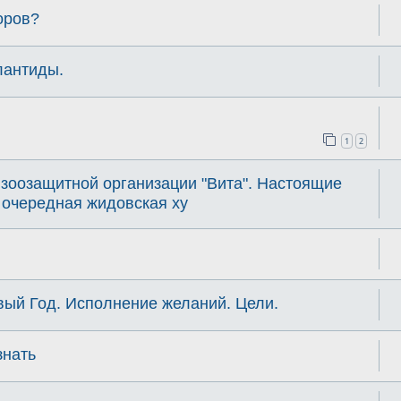
оров?
лантиды.
1
2
зоозащитной организации "Вита". Настоящие
 очередная жидовская ху
вый Год. Исполнение желаний. Цели.
знать