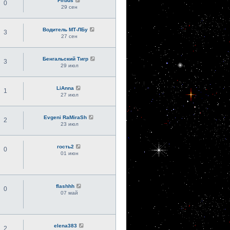
Firbus
0
29 сен
Водитель МТ-ЛБу
3
27 сен
Бенгальский Тигр
3
29 июл
LiAnna
1
27 июл
Evgeni RaMiraSh
2
23 июл
гость2
0
01 июн
flashhh
0
07 май
elena383
2