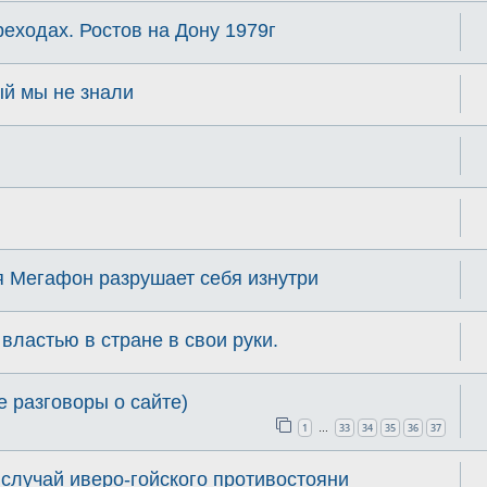
еходах. Ростов на Дону 1979г
ый мы не знали
я Мегафон разрушает себя изнутри
властью в стране в свои руки.
е разговоры о сайте)
1
33
34
35
36
37
…
 случай иверо-гойского противостояни