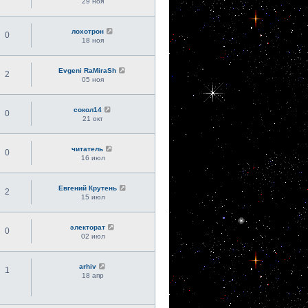
29 ноя
лохотрон
0
18 ноя
Evgeni RaMiraSh
2
05 ноя
сокол14
0
21 окт
читатель
0
16 июл
Евгений Крутень
2
15 июл
электорат
0
02 июл
arhiv
1
18 апр