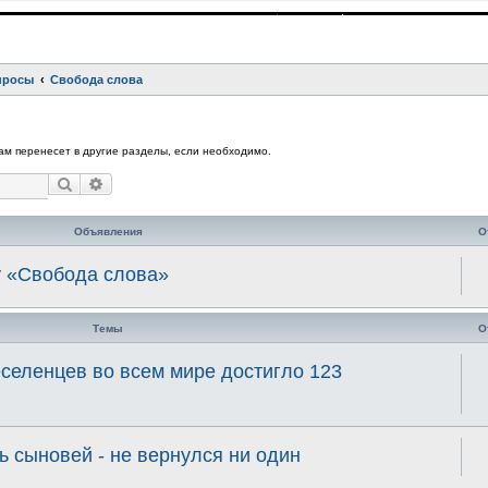
просы
Свобода слова
ам перенесет в другие разделы, если необходимо.
Поиск
Расширенный поиск
Объявления
О
у «Свобода слова»
Темы
О
селенцев во всем мире достигло 123
 сыновей - не вернулся ни один