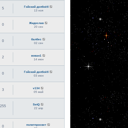
Гойский долбоёб
5
13 ноя
Жидослав
0
20 сен
балбес
0
02 сен
вован1
2
14 июн
Гойский долбоёб
0
03 июн
v134
3
05 май
SetQ
255
22 апр
политпросвет
0