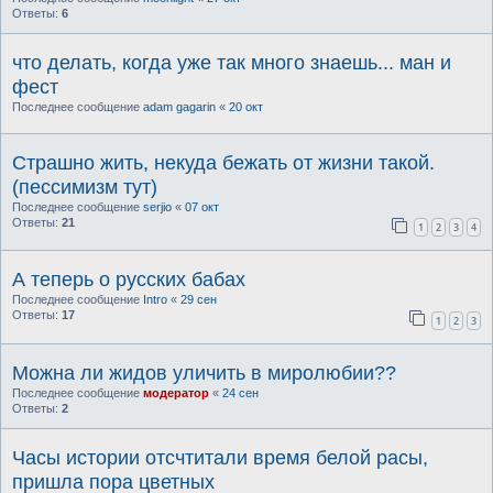
Ответы:
6
что делать, когда уже так много знаешь... ман и
фест
Последнее сообщение
adam gagarin
«
20 окт
Страшно жить, некуда бежать от жизни такой.
(пессимизм тут)
Последнее сообщение
serjio
«
07 окт
Ответы:
21
1
2
3
4
А теперь о русских бабах
Последнее сообщение
Intro
«
29 сен
Ответы:
17
1
2
3
Можна ли жидов уличить в миролюбии??
Последнее сообщение
модератор
«
24 сен
Ответы:
2
Часы истории отсчтитали время белой расы,
пришла пора цветных