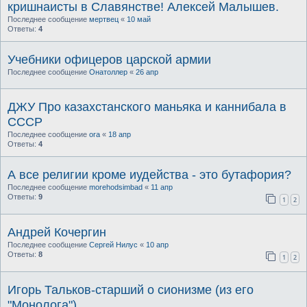
кришнаисты в Славянстве! Алексей Малышев.
Последнее сообщение
мертвец
«
10 май
Ответы:
4
Учебники офицеров царской армии
Последнее сообщение
Онатоллер
«
26 апр
ДЖУ Про казахстанского маньяка и каннибала в
СССР
Последнее сообщение
ora
«
18 апр
Ответы:
4
А все религии кроме иудейства - это бутафория?
Последнее сообщение
morehodsimbad
«
11 апр
Ответы:
9
1
2
Андрей Кочергин
Последнее сообщение
Сергей Нилус
«
10 апр
Ответы:
8
1
2
Игорь Тальков-старший о сионизме (из его
"Монолога")