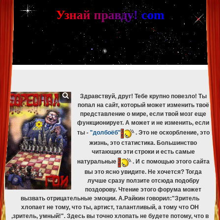
[phpBB Debug] PHP Warning
: in file
[ROOT]/phpbb/db/driver/mysqli.php
on line
265
:
mysqli_fetch_assoc(): Couldn't fetch mysqli_result
У
з
н
а
й
п
р
а
в
д
у
!
c
om
[phpBB Debug] PHP Warning
: in file
[ROOT]/phpbb/db/driver/mysqli.php
on line
329
:
mysqli_free_result(): Couldn't fetch mysqli_result
[phpBB Debug] PHP Warning
: in file
[ROOT]/phpbb/db/driver/mysqli.php
on line
265
:
mysqli_fetch_assoc(): Couldn't fetch mysqli_result
[phpBB Debug] PHP Warning
: in file
[ROOT]/phpbb/db/driver/mysqli.php
on line
329
:
mysqli_free_result(): Couldn't fetch mysqli_result
[phpBB Debug] PHP Warning
: in file
[ROOT]/phpbb/db/driver/mysqli.php
on line
265
:
mysqli_fetch_assoc(): Couldn't fetch mysqli_result
[phpBB Debug] PHP Warning
: in file
[ROOT]/phpbb/db/driver/mysqli.php
on line
329
:
mysqli_free_result(): Couldn't fetch mysqli_result
Здравствуй, друг! Тебе крупно повезло! Ты
попал на сайт, который может изменить твоё
представление о мире, если твой мозг еще
функционирует. А может и не изменить, если
ты -
"долбоёб"
. Это не оскорбление, это
жизнь, это статистика. Большинство
читающих эти строки и есть самые
натуральные
. И с помощью этого сайта
вы это ясно увидите. Не хочется? Тогда
лучше сразу ползите отсюда подобру
поздорову. Чтение этого форума может
вызвать отрицательные эмоции. А.Райкин говорил:"Зритель
хлопает не тому, что ты, артист, талантливый, а тому что ОН
,зритель, умный!". Здесь вы точно хлопать не будете потому, что в