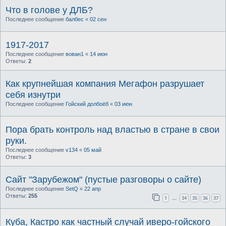
Что в голове у ДЛБ?
Последнее сообщение
балбес
«
02 сен
1917-2017
Последнее сообщение
вован1
«
14 июн
Ответы:
2
Как крупнейшая компания Мегафон разрушает
себя изнутри
Последнее сообщение
Гойский долбоёб
«
03 июн
Пора брать контроль над властью в стране в свои
руки.
Последнее сообщение
v134
«
05 май
Ответы:
3
Сайт "Зарубежом" (пустые разговоры о сайте)
Последнее сообщение
SetQ
«
22 апр
Ответы:
255
1
34
35
36
37
…
Куба, Кастро как частный случай иверо-гойского