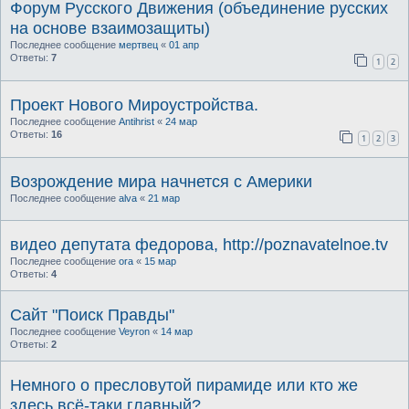
Форум Русского Движения (объединение русских
на основе взаимозащиты)
Последнее сообщение
мертвец
«
01 апр
Ответы:
7
1
2
Проект Нового Мироустройства.
Последнее сообщение
Antihrist
«
24 мар
Ответы:
16
1
2
3
Возрождение мира начнется с Америки
Последнее сообщение
alva
«
21 мар
видео депутата федорова, http://poznavatelnoe.tv
Последнее сообщение
ora
«
15 мар
Ответы:
4
Сайт "Поиск Правды"
Последнее сообщение
Veyron
«
14 мар
Ответы:
2
Немного о пресловутой пирамиде или кто же
здесь всё-таки главный?..