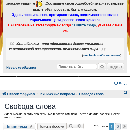
зеркале увидите
.Осознание своего долбоёбизма, - это первый
шаг, чтобы перестать быть мудаком.
Здесь просыпаются, протирают глаза, поднимаются с колен,
сбрасывают цепи, расправляют крылья.
Вы впервые на этом форуме? Тогда
зайдите сюда
, узнаете о чем
он.
Каннибализм - это абсолютное доказательство
генетической разнородности человеческого мира!
(
zarubezhom-Столешников
)
Яндекс
Новые сообщения
Вход
Список форумов
Технические вопросы
Свобода слова
о
Свобода слова
и
Здесь можно писать обо всём. Модератор сам перенесет в другие разделы, если
с
необходимо.
к
Поиск
Расширенный поиск
Новая тема
1
2
203 темы