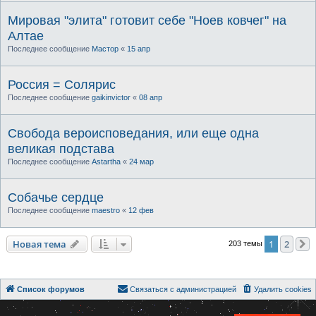
Мировая "элита" готовит себе "Ноев ковчег" на
Алтае
Последнее сообщение
Мастор
«
15 апр
Россия = Солярис
Последнее сообщение
gaikinvictor
«
08 апр
Свобода вероисповедания, или еще одна
великая подстава
Последнее сообщение
Astartha
«
24 мар
Собачье сердце
Последнее сообщение
maestro
«
12 фев
Новая тема
1
2
203 темы
Список форумов
Связаться с администрацией
Удалить cookies