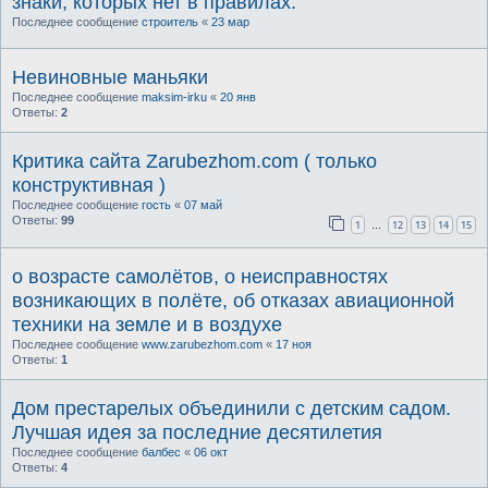
знаки, которых нет в правилах.
Последнее сообщение
строитель
«
23 мар
Невиновные маньяки
Последнее сообщение
maksim-irku
«
20 янв
Ответы:
2
Критика сайта Zarubezhom.com ( только
конструктивная )
Последнее сообщение
гость
«
07 май
Ответы:
99
1
12
13
14
15
…
о возрасте самолётов, о неисправностях
возникающих в полёте, об отказах авиационной
техники на земле и в воздухе
Последнее сообщение
www.zarubezhom.com
«
17 ноя
Ответы:
1
Дом престарелых объединили с детским садом.
Лучшая идея за последние десятилетия
Последнее сообщение
балбес
«
06 окт
Ответы:
4