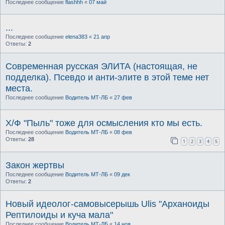
Последнее сообщение
flashhh
«
07 май
...
Последнее сообщение
elena383
«
21 апр
Ответы:
2
Современная русская ЭЛИТА (настоящая, не
подделка). Псевдо и анти-элите в этой теме нет
места.
Последнее сообщение
Водитель МТ-ЛБ
«
27 фев
Х/Ф "Пыль" тоже для осмысления кто мы есть.
Последнее сообщение
Водитель МТ-ЛБ
«
08 фев
Ответы:
28
1
2
3
4
5
Закон жертвы
Последнее сообщение
Водитель МТ-ЛБ
«
09 дек
Ответы:
2
Новый идеолог-самовысерышь Ulis "Арханоиды
Рептилоиды и куча мала"
Последнее сообщение
Водитель МТ-ЛБ
«
14 ноя