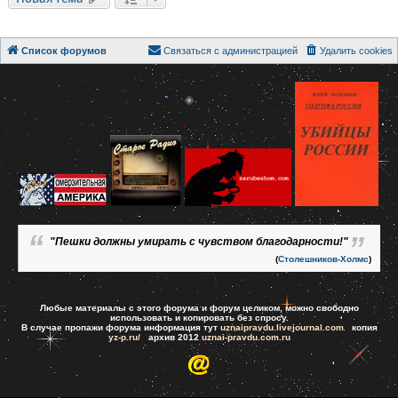
Список форумов
Связаться с администрацией
Удалить cookies
"Пешки должны умирать с чувством благодарности!"
(
Столешников-Холмс
)
Любые материалы с этого форума и форум целиком, можно свободно
использовать и копировать без спросу.
В случае пропажи форума информация тут
uznaipravdu.livejournal.com
копия
yz-p.ru/
архив 2012
uznai-pravdu.com.ru