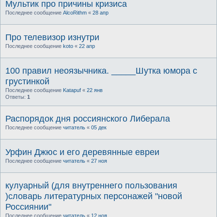
Мультик про причины кризиса
Последнее сообщение
AlcoRithm
«
28 апр
Про телевизор изнутри
Последнее сообщение
koto
«
22 апр
100 правил неоязычника. _____Шутка юмора с
грустинкой
Последнее сообщение
Katapuf
«
22 янв
Ответы:
1
Распорядок дня россиянского Либерала
Последнее сообщение
читатель
«
05 дек
Урфин Джюс и его деревянные евреи
Последнее сообщение
читатель
«
27 ноя
кулуарный (для внутреннего пользования
)словарь литературных персонажей "новой
Россиянии"
Последнее сообщение
читатель
«
12 ноя