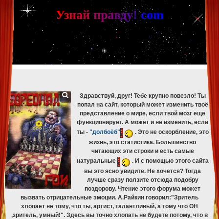
[phpBB Debug] PHP Warning
: in file
[ROOT]/phpbb/db/driver/mysqli.php
on line
265
:
mysqli_fetch_assoc(): Couldn't fetch mysqli_result
У
з
н
а
й
п
р
а
в
д
у
!
c
om
[phpBB Debug] PHP Warning
: in file
[ROOT]/phpbb/db/driver/mysqli.php
on line
329
:
mysqli_free_result(): Couldn't fetch mysqli_result
[phpBB Debug] PHP Warning
: in file
[ROOT]/phpbb/db/driver/mysqli.php
on line
265
:
mysqli_fetch_assoc(): Couldn't fetch mysqli_result
[phpBB Debug] PHP Warning
: in file
[ROOT]/phpbb/db/driver/mysqli.php
on line
329
:
mysqli_free_result(): Couldn't fetch mysqli_result
[phpBB Debug] PHP Warning
: in file
[ROOT]/phpbb/db/driver/mysqli.php
on line
265
:
mysqli_fetch_assoc(): Couldn't fetch mysqli_result
[phpBB Debug] PHP Warning
: in file
[ROOT]/phpbb/db/driver/mysqli.php
on line
329
:
mysqli_free_result(): Couldn't fetch mysqli_result
Здравствуй, друг! Тебе крупно повезло! Ты
попал на сайт, который может изменить твоё
представление о мире, если твой мозг еще
функционирует. А может и не изменить, если
ты -
"долбоёб"
. Это не оскорбление, это
жизнь, это статистика. Большинство
читающих эти строки и есть самые
натуральные
. И с помощью этого сайта
вы это ясно увидите. Не хочется? Тогда
лучше сразу ползите отсюда подобру
поздорову. Чтение этого форума может
вызвать отрицательные эмоции. А.Райкин говорил:"Зритель
хлопает не тому, что ты, артист, талантливый, а тому что ОН
,зритель, умный!". Здесь вы точно хлопать не будете потому, что в