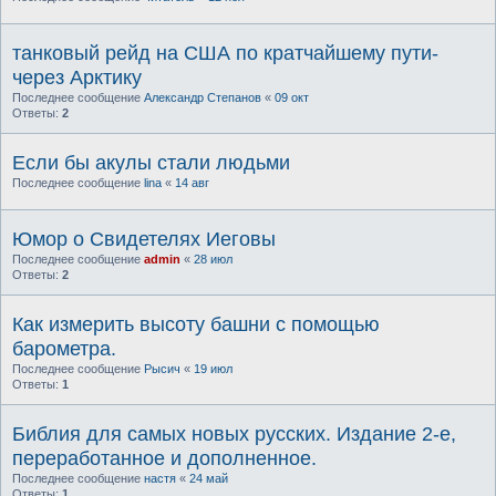
танковый рейд на США по кратчайшему пути-
через Арктику
Последнее сообщение
Александр Степанов
«
09 окт
Ответы:
2
Если бы акулы стали людьми
Последнее сообщение
lina
«
14 авг
Юмор о Свидетелях Иеговы
Последнее сообщение
admin
«
28 июл
Ответы:
2
Как измерить высоту башни с помощью
барометра.
Последнее сообщение
Рысич
«
19 июл
Ответы:
1
Библия для самых новых русских. Издание 2-е,
переработанное и дополненное.
Последнее сообщение
настя
«
24 май
Ответы:
1