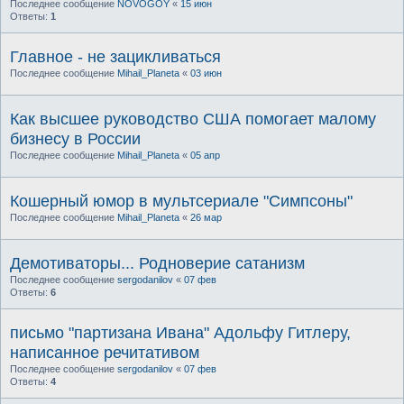
Последнее сообщение
NOVOGOY
«
15 июн
Ответы:
1
Главное - не зацикливаться
Последнее сообщение
Mihail_Planeta
«
03 июн
Как высшее руководство США помогает малому
бизнесу в России
Последнее сообщение
Mihail_Planeta
«
05 апр
Кошерный юмор в мультсериале "Симпсоны"
Последнее сообщение
Mihail_Planeta
«
26 мар
Демотиваторы... Родноверие сатанизм
Последнее сообщение
sergodanilov
«
07 фев
Ответы:
6
письмо "партизана Ивана" Адольфу Гитлеру,
написанное речитативом
Последнее сообщение
sergodanilov
«
07 фев
Ответы:
4