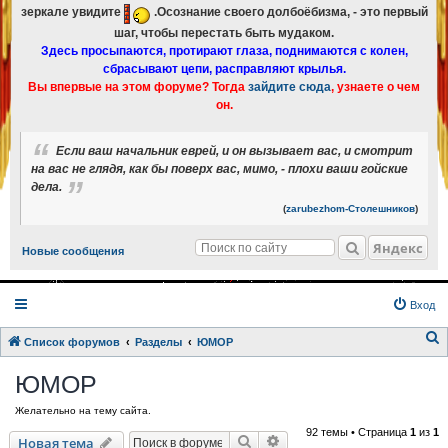
зеркале увидите
.Осознание своего долбоёбизма, - это первый
шаг, чтобы перестать быть мудаком.
Здесь просыпаются, протирают глаза, поднимаются с колен,
сбрасывают цепи, расправляют крылья.
Вы впервые на этом форуме? Тогда
зайдите сюда
, узнаете о чем
он.
Если ваш начальник еврей, и он вызывает вас, и смотрит
на вас не глядя, как бы поверх вас, мимо, - плохи ваши гойские
дела.
(
zarubezhom-Столешников
)
Яндекс
Новые сообщения
Вход
Список форумов
Разделы
ЮМОР
о
ЮМОР
и
Желательно на тему сайта.
с
92 темы • Страница
1
из
1
к
Поиск
Расширенный поиск
Новая тема