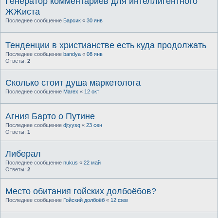
Генератор комментариев для интеллигентного
ЖЖиста
Последнее сообщение
Барсик
«
30 янв
Тенденции в христианстве есть куда продолжать
Последнее сообщение
bandya
«
08 янв
Ответы:
2
Сколько cтоит душа маркетолога
Последнее сообщение
Marex
«
12 окт
Агния Барто о Путине
Последнее сообщение
djtyysq
«
23 сен
Ответы:
1
Либерал
Последнее сообщение
nukus
«
22 май
Ответы:
2
Место обитания гойских долбоёбов?
Последнее сообщение
Гойский долбоёб
«
12 фев