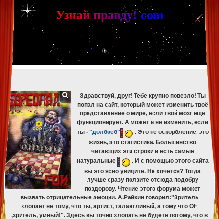
[phpBB Debug] PHP Warning
: in file
[ROOT]/phpbb/db/driver/mysqli.php
on line
265
:
mysqli_fetch_assoc(): Couldn't fetch mysqli_result
У
з
н
а
й
п
р
а
в
д
у
!
c
om
[phpBB Debug] PHP Warning
: in file
[ROOT]/phpbb/db/driver/mysqli.php
on line
329
:
mysqli_free_result(): Couldn't fetch mysqli_result
[phpBB Debug] PHP Warning
: in file
[ROOT]/phpbb/db/driver/mysqli.php
on line
265
:
mysqli_fetch_assoc(): Couldn't fetch mysqli_result
[phpBB Debug] PHP Warning
: in file
[ROOT]/phpbb/db/driver/mysqli.php
on line
329
:
mysqli_free_result(): Couldn't fetch mysqli_result
[phpBB Debug] PHP Warning
: in file
[ROOT]/phpbb/db/driver/mysqli.php
on line
265
:
mysqli_fetch_assoc(): Couldn't fetch mysqli_result
[phpBB Debug] PHP Warning
: in file
[ROOT]/phpbb/db/driver/mysqli.php
on line
329
:
mysqli_free_result(): Couldn't fetch mysqli_result
Здравствуй, друг! Тебе крупно повезло! Ты
попал на сайт, который может изменить твоё
представление о мире, если твой мозг еще
функционирует. А может и не изменить, если
ты -
"долбоёб"
. Это не оскорбление, это
жизнь, это статистика. Большинство
читающих эти строки и есть самые
натуральные
. И с помощью этого сайта
вы это ясно увидите. Не хочется? Тогда
лучше сразу ползите отсюда подобру
поздорову. Чтение этого форума может
вызвать отрицательные эмоции. А.Райкин говорил:"Зритель
хлопает не тому, что ты, артист, талантливый, а тому что ОН
,зритель, умный!". Здесь вы точно хлопать не будете потому, что в