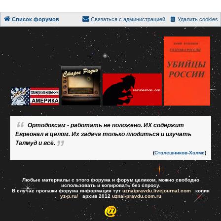
Список форумов
Связаться с администрацией
Удалить cookies
Ортодоксам - работать не положено. ИХ содержит
Евреонал в целом. Их задача только плодиться и изучать
Талмуд и всё.
(
Столешников-Холмс
)
Любые материалы с этого форума и форум целиком, можно свободно
использовать и копировать без спросу.
В случае пропажи форума информация тут
uznaipravdu.livejournal.com
копия
yz-p.ru/
архив 2012
uznai-pravdu.com.ru