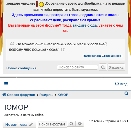
зеркале увидите
.Осознание своего долбоёбизма, - это первый
шаг, чтобы перестать быть мудаком.
Здесь просыпаются, протирают глаза, поднимаются с колен,
сбрасывают цепи, расправляют крылья.
Вы впервые на этом форуме? Тогда
зайдите сюда
, узнаете о чем
он.
Не может быть нескольких психических болезней,
потому что психика - одна!
(
zarubezhom-Столешников
)
Яндекс
Новые сообщения
Вход
Список форумов
Разделы
ЮМОР
о
ЮМОР
и
Желательно на тему сайта.
с
92 темы • Страница
1
из
1
к
Поиск
Расширенный поиск
Новая тема