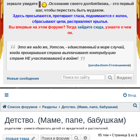
зеркале увидите
.Осознание своего долбоёбизма, - это первый
шаг, чтобы перестать быть мудаком.
Здесь просыпаются, протирают глаза, поднимаются с колен,
сбрасывают цепи, расправляют крылья.
Вы впервые на этом форуме? Тогда
зайдите сюда
, узнаете о чем
он.
Это же надо же, Уотсон, - единственный в мире случай,
когда проигравшая страна выплачивает контрибуцию
стране НЕ участвовавшей в войне!
(
zarubezhom-Столешников
)
Яндекс
Новые сообщения
Вход
Список форумов
Разделы
Детство. (Маме, папе, бабушкам)
о
Детство. (Маме, папе, бабушкам)
и
родителям - учимся оберегать детей от вредителей и растлителей.
с
85 тем • Страница
1
из
1
к
Поиск
Расширенный поиск
Новая тема