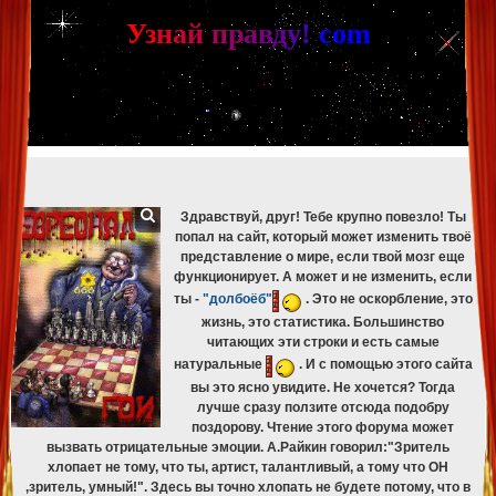
[phpBB Debug] PHP Warning
: in file
[ROOT]/phpbb/db/driver/mysqli.php
on line
265
:
mysqli_fetch_assoc(): Couldn't fetch mysqli_result
У
з
н
а
й
п
р
а
в
д
у
!
c
om
[phpBB Debug] PHP Warning
: in file
[ROOT]/phpbb/db/driver/mysqli.php
on line
329
:
mysqli_free_result(): Couldn't fetch mysqli_result
[phpBB Debug] PHP Warning
: in file
[ROOT]/phpbb/db/driver/mysqli.php
on line
265
:
mysqli_fetch_assoc(): Couldn't fetch mysqli_result
[phpBB Debug] PHP Warning
: in file
[ROOT]/phpbb/db/driver/mysqli.php
on line
329
:
mysqli_free_result(): Couldn't fetch mysqli_result
[phpBB Debug] PHP Warning
: in file
[ROOT]/phpbb/db/driver/mysqli.php
on line
265
:
mysqli_fetch_assoc(): Couldn't fetch mysqli_result
[phpBB Debug] PHP Warning
: in file
[ROOT]/phpbb/db/driver/mysqli.php
on line
329
:
mysqli_free_result(): Couldn't fetch mysqli_result
Здравствуй, друг! Тебе крупно повезло! Ты
попал на сайт, который может изменить твоё
представление о мире, если твой мозг еще
функционирует. А может и не изменить, если
ты -
"долбоёб"
. Это не оскорбление, это
жизнь, это статистика. Большинство
читающих эти строки и есть самые
натуральные
. И с помощью этого сайта
вы это ясно увидите. Не хочется? Тогда
лучше сразу ползите отсюда подобру
поздорову. Чтение этого форума может
вызвать отрицательные эмоции. А.Райкин говорил:"Зритель
хлопает не тому, что ты, артист, талантливый, а тому что ОН
,зритель, умный!". Здесь вы точно хлопать не будете потому, что в