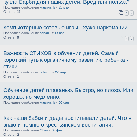
кукла Барби для наших детей. Вред или польза?
Последнее сообщение
марина_b
«
28 май
Ответы:
11
1
2
Компьютерные сетевые игры - хуже наркомании.
Последнее сообщение
вован1
«
13 авг
Ответы:
9
1
2
Важность СТИХОВ в обучении детей. Самый
короткий путь к органичному развитию ребёнка -
стихи
Последнее сообщение
bukived
«
27 мар
Ответы:
1
Обучение детей плаванью. Быстро, но плохо. Или
хорошо, но медленно.
Последнее сообщение
марина_b
«
05 фев
Как наши бабки и деды воспитывали детей. Что я
знаю и помню о крестьянском воспитании.
Последнее сообщение
СВед
«
03 фев
Ответы:
2