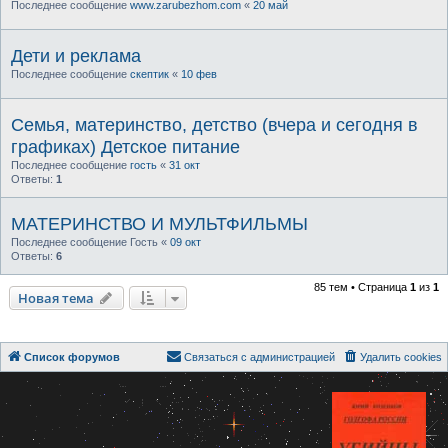
Последнее сообщение
www.zarubezhom.com
«
20 май
Дети и реклама
Последнее сообщение
скептик
«
10 фев
Семья, материнство, детство (вчера и сегодня в
графиках) Детское питание
Последнее сообщение
гость
«
31 окт
Ответы:
1
МАТЕРИНСТВО И МУЛЬТФИЛЬМЫ
Последнее сообщение
Гость
«
09 окт
Ответы:
6
85 тем • Страница
1
из
1
Новая тема
Список форумов
Связаться с администрацией
Удалить cookies