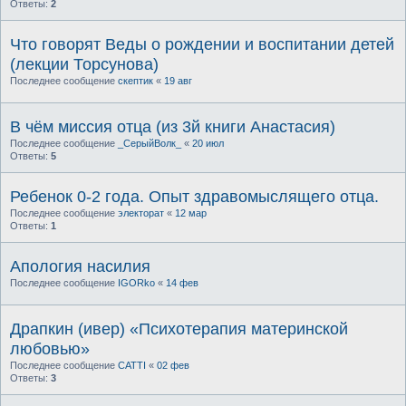
Ответы:
2
Что говорят Веды о рождении и воспитании детей
(лекции Торсунова)
Последнее сообщение
скептик
«
19 авг
В чём миссия отца (из 3й книги Анастасия)
Последнее сообщение
_СерыйВолк_
«
20 июл
Ответы:
5
Ребенок 0-2 года. Опыт здравомыслящего отца.
Последнее сообщение
электорат
«
12 мар
Ответы:
1
Апология насилия
Последнее сообщение
IGORko
«
14 фев
Драпкин (ивер) «Психотерапия материнской
любовью»
Последнее сообщение
CATTI
«
02 фев
Ответы:
3