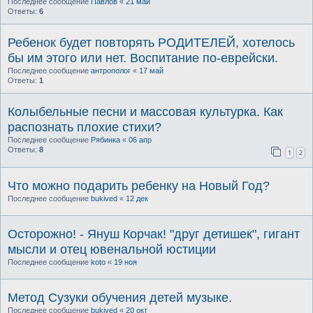
Последнее сообщение
Павлов
«
21 май
Ответы:
6
Ребенок будет повторять РОДИТЕЛЕЙ, хотелось
бы им этого или нет. Воспитание по-еврейски.
Последнее сообщение
антрополог
«
17 май
Ответы:
1
Колыбельные песни и массовая культурка. Как
распознать плохие стихи?
Последнее сообщение
Рябинка
«
06 апр
Ответы:
8
1
2
Что можно подарить ребенку на Новый Год?
Последнее сообщение
bukived
«
12 дек
Осторожно! - Януш Корчак! "друг детишек", гигант
мысли и отец ювенальной юстиции
Последнее сообщение
koto
«
19 ноя
Метод Сузуки обучения детей музыке.
Последнее сообщение
bukived
«
20 окт