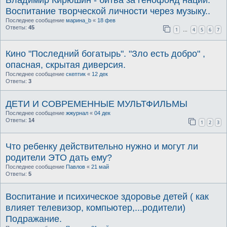
Воспитание творческой личности через музыку..
Последнее сообщение
марина_b
«
18 фев
Ответы:
45
1
4
5
6
7
…
Кино "Последний богатырь". "Зло есть добро" ,
опасная, скрытая диверсия.
Последнее сообщение
скептик
«
12 дек
Ответы:
3
ДЕТИ И СОВРЕМЕННЫЕ МУЛЬТФИЛЬМЫ
Последнее сообщение
жжурнал
«
04 дек
Ответы:
14
1
2
3
Что ребенку действительно нужно и могут ли
родители ЭТО дать ему?
Последнее сообщение
Павлов
«
21 май
Ответы:
5
Воспитание и психическое здоровье детей ( как
влияет телевизор, компьютер,...родители)
Подражание.