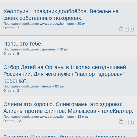
Хеллоуин - праздник долбоёбов. Веселье на
своих собственных похоронах.
Последнее сообщение
www.zarubezhom.com
«
30 окт
Ответы:
7
1
2
Папа, это тебе.
Последнее сообщение
строитель
«
30 авг
Ответы:
6
Отбор Детей на Органы в Школах сегодняшней
Россиянии. Для чего нужен "паспорт здоровья"
ребенка".
Последнее сообщение
Павлов
«
02 авг
Ответы:
3
Слинги это хорошо. Слингомамы это здорово!
Алиены против слингов. Малышева - телеКиллер.
Последнее сообщение
www.zarubezhom.com
«
13 мар
Ответы:
12
1
2
Владимир Кирюшин - битва за генофонд нации.