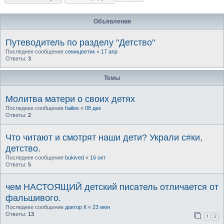
Объявления
Путеводитель по разделу "Детство"
Последнее сообщение
семицветик
«
17 апр
Ответы:
3
Темы
Молитва матери о своих детях
Последнее сообщение
hailee
«
08 дек
Ответы:
2
Что читают и смотрят наши дети? Украли с#ки,
детство.
Последнее сообщение
bukived
«
16 окт
Ответы:
5
чем НАСТОЯЩИЙ детский писатель отличается от
фальшивого.
Последнее сообщение
доктор К
«
23 июн
Ответы:
13
1
2