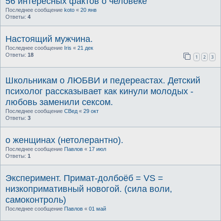
56 интересных фактов о человеке
Последнее сообщение
koto
«
20 янв
Ответы:
4
Настоящий мужчина.
Последнее сообщение
Iris
«
21 дек
Ответы:
18
1
2
3
Школьникам о ЛЮБВИ и педереастах. Детский
психолог рассказывает как кинули молодых -
любовь заменили сексом.
Последнее сообщение
СВед
«
29 окт
Ответы:
3
о женщинах (нетолерантно).
Последнее сообщение
Павлов
«
17 июл
Ответы:
1
Эксперимент. Примат-долбоёб = VS =
низкопримативный новогой. (сила воли,
самоконтроль)
Последнее сообщение
Павлов
«
01 май