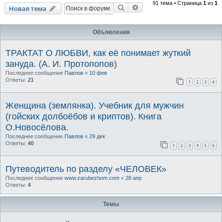
91 тема • Страница
1
из
1
Поиск
Расширенный поиск
Новая тема
Объявления
ТРАКТАТ О ЛЮБВИ, как её понимает жуткий
зануда. (А. И. Протопопов)
Последнее сообщение
Павлов
«
10 фев
Ответы:
21
1
2
3
4
Женщина (землянка). Учебник для мужчин
(гойских долбоёбов и криптов). Книга
О.Новосёлова.
Последнее сообщение
Павлов
«
29 дек
Ответы:
40
1
2
3
4
5
6
Путеводитель по разделу «ЧЕЛОВЕК»
Последнее сообщение
www.zarubezhom.com
«
28 апр
Ответы:
4
Темы