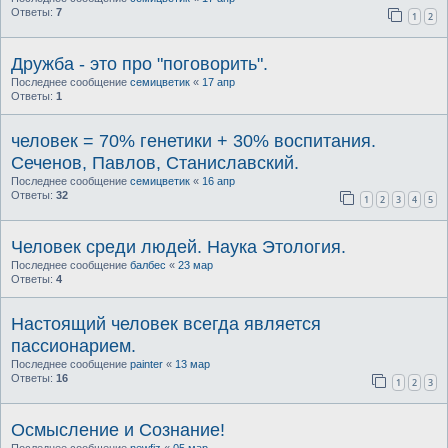
Ответы:
7
1
2
Дружба - это про "поговорить".
Последнее сообщение
семицветик
«
17 апр
Ответы:
1
человек = 70% генетики + 30% воспитания.
Сеченов, Павлов, Станиславский.
Последнее сообщение
семицветик
«
16 апр
Ответы:
32
1
2
3
4
5
Человек среди людей. Наука Этология.
Последнее сообщение
балбес
«
23 мар
Ответы:
4
Настоящий человек всегда является
пассионарием.
Последнее сообщение
painter
«
13 мар
Ответы:
16
1
2
3
Осмысление и Сознание!