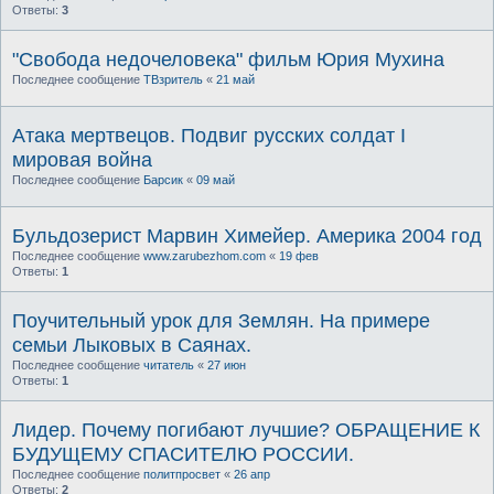
Ответы:
3
"Свобода недочеловека" фильм Юрия Мухина
Последнее сообщение
ТВзритель
«
21 май
Атака мертвецов. Подвиг русских солдат I
мировая война
Последнее сообщение
Барсик
«
09 май
Бульдозерист Марвин Химейер. Америка 2004 год
Последнее сообщение
www.zarubezhom.com
«
19 фев
Ответы:
1
Поучительный урок для Землян. На примере
семьи Лыковых в Саянах.
Последнее сообщение
читатель
«
27 июн
Ответы:
1
Лидер. Почему погибают лучшие? ОБРАЩЕНИЕ К
БУДУЩЕМУ СПАСИТЕЛЮ РОССИИ.
Последнее сообщение
политпросвет
«
26 апр
Ответы:
2