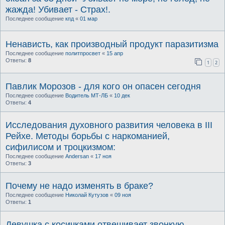
жажда! Убивает - Страх!.
Последнее сообщение
кпд
«
01 мар
Ненависть, как производный продукт паразитизма
Последнее сообщение
политпросвет
«
15 апр
Ответы:
8
1
2
Павлик Морозов - для кого он опасен сегодня
Последнее сообщение
Водитель МТ-ЛБ
«
10 дек
Ответы:
4
Исследования духовного развития человека в III
Рейхе. Методы борьбы с наркоманией,
сифилисом и троцкизмом:
Последнее сообщение
Andersan
«
17 ноя
Ответы:
3
Почему не надо изменять в браке?
Последнее сообщение
Николай Кутузов
«
09 ноя
Ответы:
1
Девушка с косичками отвешивает звонкую