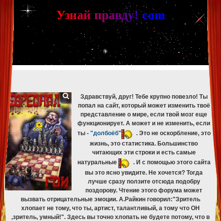
[phpBB Debug] PHP Warning
: in file
[ROOT]/phpbb/db/driver/mysqli.php
on line
265
:
mysqli_fetch_assoc(): Couldn't fetch mysqli_result
У
з
н
а
й
п
р
а
в
д
у
!
c
om
[phpBB Debug] PHP Warning
: in file
[ROOT]/phpbb/db/driver/mysqli.php
on line
329
:
mysqli_free_result(): Couldn't fetch mysqli_result
[phpBB Debug] PHP Warning
: in file
[ROOT]/phpbb/db/driver/mysqli.php
on line
265
:
mysqli_fetch_assoc(): Couldn't fetch mysqli_result
[phpBB Debug] PHP Warning
: in file
[ROOT]/phpbb/db/driver/mysqli.php
on line
329
:
mysqli_free_result(): Couldn't fetch mysqli_result
[phpBB Debug] PHP Warning
: in file
[ROOT]/phpbb/db/driver/mysqli.php
on line
265
:
mysqli_fetch_assoc(): Couldn't fetch mysqli_result
[phpBB Debug] PHP Warning
: in file
[ROOT]/phpbb/db/driver/mysqli.php
on line
329
:
mysqli_free_result(): Couldn't fetch mysqli_result
Здравствуй, друг! Тебе крупно повезло! Ты
попал на сайт, который может изменить твоё
представление о мире, если твой мозг еще
функционирует. А может и не изменить, если
ты -
"долбоёб"
. Это не оскорбление, это
жизнь, это статистика. Большинство
читающих эти строки и есть самые
натуральные
. И с помощью этого сайта
вы это ясно увидите. Не хочется? Тогда
лучше сразу ползите отсюда подобру
поздорову. Чтение этого форума может
вызвать отрицательные эмоции. А.Райкин говорил:"Зритель
хлопает не тому, что ты, артист, талантливый, а тому что ОН
,зритель, умный!". Здесь вы точно хлопать не будете потому, что в