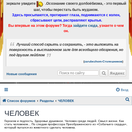
зеркале увидите
.Осознание своего долбоёбизма, - это первый
шаг, чтобы перестать быть мудаком.
Здесь просыпаются, протирают глаза, поднимаются с колен,
сбрасывают цепи, расправляют крылья.
Вы впервые на этом форуме? Тогда
зайдите сюда
, узнаете о чем
он.
Лучший способ скрыть и сохранить, - это выложить на
поверхность в выставочном зале для всеобщего обозрения, но
под другим лейблом
(
zarubezhom-Столешников
)
Яндекс
Новые сообщения
Вход
Список форумов
Разделы
ЧЕЛОВЕК
о
ЧЕЛОВЕК
и
Героизм и подлость. Здоровье душевное. Человек среди людей. Смысл жизни. Как
с
стать человеком... По следам профессора Преображенского из «Собачьего сердца»,
который пытался из животного сделать человека.
к