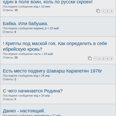
один в поле воин, коль по русски скроен!
Последнее сообщение
кпд
«
13 июн
Ответы:
19
1
2
3
Бабка. Или бабушка.
Последнее сообщение
марина_b
«
22 май
Ответы:
6
! Крипты под маской гоя. Как определить в себе
ибрейскую кровь?
Последнее сообщение
гость
«
19 май
Ответы:
29
1
2
3
4
5
Есть место подвигу Шаварш Карапетян 1976г
Последнее сообщение
кпд
«
24 апр
Ответы:
2
С чего начинается Родина?
Последнее сообщение
кпд
«
24 апр
Ответы:
5
Данко - настоящий.
Последнее сообщение
семицветик
«
17 апр