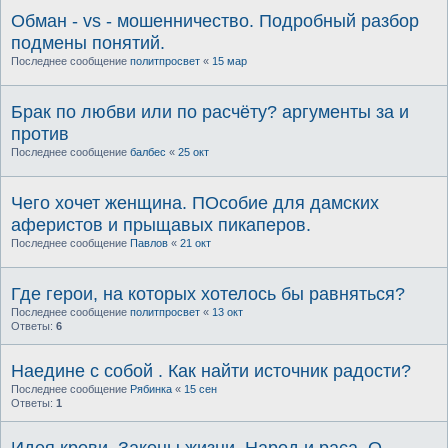
Обман - vs - мошенничество. Подробный разбор
подмены понятий.
Последнее сообщение
политпросвет
«
15 мар
Брак по любви или по расчёту? аргументы за и
против
Последнее сообщение
балбес
«
25 окт
Чего хочет женщина. ПОсобие для дамских
аферистов и прыщавых пикаперов.
Последнее сообщение
Павлов
«
21 окт
Где герои, на которых хотелось бы равняться?
Последнее сообщение
политпросвет
«
13 окт
Ответы:
6
Наедине с собой . Как найти источник радости?
Последнее сообщение
Рябинка
«
15 сен
Ответы:
1
Идея крови. Законы жизни. Народ и раса. О