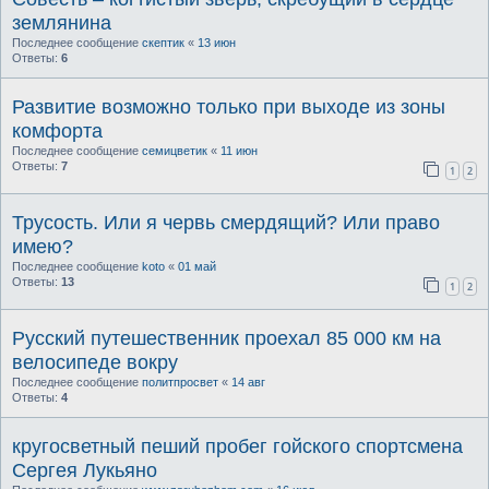
землянина
Последнее сообщение
скептик
«
13 июн
Ответы:
6
Развитие возможно только при выходе из зоны
комфорта
Последнее сообщение
семицветик
«
11 июн
Ответы:
7
1
2
Трусость. Или я червь смердящий? Или право
имею?
Последнее сообщение
koto
«
01 май
Ответы:
13
1
2
Русский путешественник проехал 85 000 км на
велосипеде вокру
Последнее сообщение
политпросвет
«
14 авг
Ответы:
4
кругосветный пеший пробег гойского спортсмена
Сергея Лукьяно