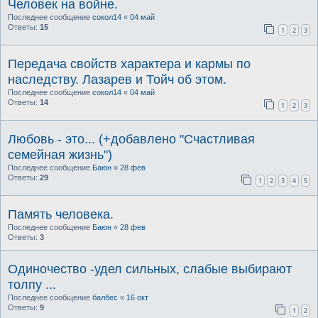
Человек на войне.
Последнее сообщение
сокол14
«
04 май
Ответы:
15
1
2
3
Передача свойств характера и кармы по
наследству. Лазарев и Тойч об этом.
Последнее сообщение
сокол14
«
04 май
Ответы:
14
1
2
3
Любовь - это... (+добавлено "Счастливая
семейная жизнь")
Последнее сообщение
Баюн
«
28 фев
Ответы:
29
1
2
3
4
5
Память человека.
Последнее сообщение
Баюн
«
28 фев
Ответы:
3
Одиночество -удел сильных, слабые выбирают
толпу ...
Последнее сообщение
балбес
«
16 окт
Ответы:
9
1
2