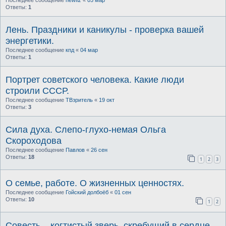
Последнее сообщение
newfiz
«
05 мар
Ответы:
1
Лень. Праздники и каникулы - проверка вашей
энергетики.
Последнее сообщение
кпд
«
04 мар
Ответы:
1
Портрет советского человека. Какие люди
строили СССР.
Последнее сообщение
ТВзритель
«
19 окт
Ответы:
3
Сила духа. Слепо-глухо-немая Ольга
Скороходова
Последнее сообщение
Павлов
«
26 сен
Ответы:
18
1
2
3
О семье, работе. О жизненных ценностях.
Последнее сообщение
Гойский долбоёб
«
01 сен
Ответы:
10
1
2
Совесть – когтистый зверь, скребущий в сердце