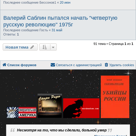
Последнее сообщение
Бессонов1
«
20 июн
Валерий Саблин пытался начать "четвертую
русскую революцию" 1975г
Последнее сообщение
Гость
«
31 май
Ответы:
1
91 тема • Страница
1
из
1
Новая тема
Список форумов
Связаться с администрацией
Удалить cookies
Несмотря на то, что мы сделали, больной умер