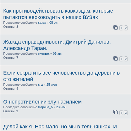
Как противодействовать кавказцам, которые
пытаются верховодить в наших ВУЗах
Последнее сообщение
казак
«
08 окт
Ответы:
8
1
2
Жажда справедливости. Дмитрий Данилов.
Александр Таран.
Последнее сообщение
скептик
«
09 авг
Ответы:
7
1
2
Если сократить всё человечество до деревни в
сто жителей
Последнее сообщение
кпд
«
25 июл
Ответы:
4
О непротивлении злу насилием
Последнее сообщение
марина_b
«
23 июн
Ответы:
9
1
2
Делай как я. Нас мало, но мы в тельняшках. И