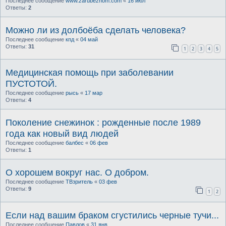
Последнее сообщение
www.zarubezhom.com
«
16 июл
Ответы:
2
Можно ли из долбоёба сделать человека?
Последнее сообщение
кпд
«
04 май
Ответы:
31
1
2
3
4
5
Медицинская помощь при заболевании
ПУСТОТОЙ.
Последнее сообщение
рысь
«
17 мар
Ответы:
4
Поколение снежинок : рожденные после 1989
года как новый вид людей
Последнее сообщение
балбес
«
06 фев
Ответы:
1
О хорошем вокруг нас. О добром.
Последнее сообщение
ТВзритель
«
03 фев
Ответы:
9
1
2
Если над вашим браком сгустились черные тучи...
Последнее сообщение
Павлов
«
31 янв