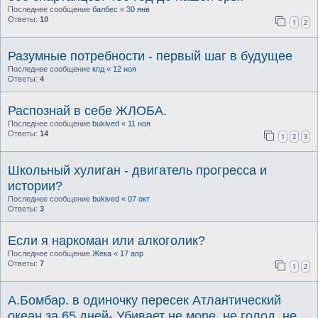
Последнее сообщение
балбес
«
30 янв
Ответы:
10
1
2
Разумные потребности - первый шаг в будущее
Последнее сообщение
кпд
«
12 ноя
Ответы:
4
Распознай в себе ЖЛОБА.
Последнее сообщение
bukived
«
11 ноя
Ответы:
14
1
2
3
Школьный хулиган - двигатель прогресса и
истории?
Последнее сообщение
bukived
«
07 окт
Ответы:
3
Если я наркоман или алкоголик?
Последнее сообщение
Жека
«
17 апр
Ответы:
7
1
2
А.Бомбар. в одиночку пересек Атлантический
океан за 65 дней- Убивает не море, не голод, не