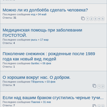
Можно ли из долбоёба сделать человека?
Последнее сообщение
кпд
«
04 май
Ответы:
31
1
2
3
4
5
Медицинская помощь при заболевании
ПУСТОТОЙ.
Последнее сообщение
рысь
«
17 мар
Ответы:
4
Поколение снежинок : рожденные после 1989
года как новый вид людей
Последнее сообщение
балбес
«
06 фев
Ответы:
1
О хорошем вокруг нас. О добром.
Последнее сообщение
ТВзритель
«
03 фев
Ответы:
9
1
2
Если над вашим браком сгустились черные тучи...
Последнее сообщение
Павлов
«
31 янв
Ответы:
7
1
2