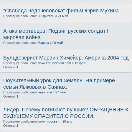
"Свобода недочеловека" фильм Юрия Мухина
Последнее сообщение
ТВзритель
«
21 май
Атака мертвецов. Подвиг русских солдат I
мировая война
Последнее сообщение
Барсик
«
09 май
Бульдозерист Марвин Химейер. Америка 2004 год
Последнее сообщение
www.zarubezhom.com
«
19 фев
Ответы:
1
Поучительный урок для Землян. На примере
семьи Лыковых в Саянах.
Последнее сообщение
читатель
«
27 июн
Ответы:
1
Лидер. Почему погибают лучшие? ОБРАЩЕНИЕ К
БУДУЩЕМУ СПАСИТЕЛЮ РОССИИ.
Последнее сообщение
политпросвет
«
26 апр
Ответы:
2