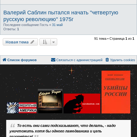
Валерий Саблин пытался начать "четвертую
русскую революцию" 1975г
Последнее сообщение
Гость
«
31 май
Ответы:
1
91 тема • Страница
1
из
1
Новая тема
Список форумов
Связаться с администрацией
Удалить cookies
То есть они сами подсказывают, что делать, - надо
уничтожить хотя бы одного ламедваника и цепь
разорвётся!