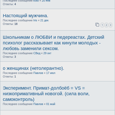
Последнее сообщение
koto
«
20 янв
Ответы:
4
Настоящий мужчина.
Последнее сообщение
Iris
«
21 дек
Ответы:
18
1
2
3
Школьникам о ЛЮБВИ и педереастах. Детский
психолог рассказывает как кинули молодых -
любовь заменили сексом.
Последнее сообщение
СВед
«
29 окт
Ответы:
3
о женщинах (нетолерантно).
Последнее сообщение
Павлов
«
17 июл
Ответы:
1
Эксперимент. Примат-долбоёб = VS =
низкопримативный новогой. (сила воли,
самоконтроль)
Последнее сообщение
Павлов
«
01 май