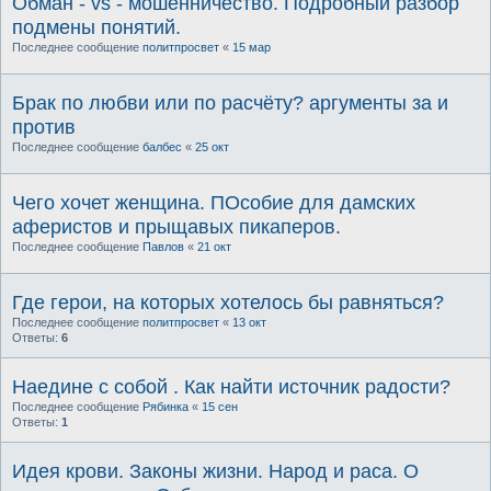
Обман - vs - мошенничество. Подробный разбор
подмены понятий.
Последнее сообщение
политпросвет
«
15 мар
Брак по любви или по расчёту? аргументы за и
против
Последнее сообщение
балбес
«
25 окт
Чего хочет женщина. ПОсобие для дамских
аферистов и прыщавых пикаперов.
Последнее сообщение
Павлов
«
21 окт
Где герои, на которых хотелось бы равняться?
Последнее сообщение
политпросвет
«
13 окт
Ответы:
6
Наедине с собой . Как найти источник радости?
Последнее сообщение
Рябинка
«
15 сен
Ответы:
1
Идея крови. Законы жизни. Народ и раса. О