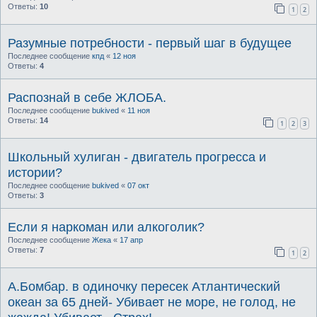
Ответы:
10
1
2
Разумные потребности - первый шаг в будущее
Последнее сообщение
кпд
«
12 ноя
Ответы:
4
Распознай в себе ЖЛОБА.
Последнее сообщение
bukived
«
11 ноя
Ответы:
14
1
2
3
Школьный хулиган - двигатель прогресса и
истории?
Последнее сообщение
bukived
«
07 окт
Ответы:
3
Если я наркоман или алкоголик?
Последнее сообщение
Жека
«
17 апр
Ответы:
7
1
2
А.Бомбар. в одиночку пересек Атлантический
океан за 65 дней- Убивает не море, не голод, не