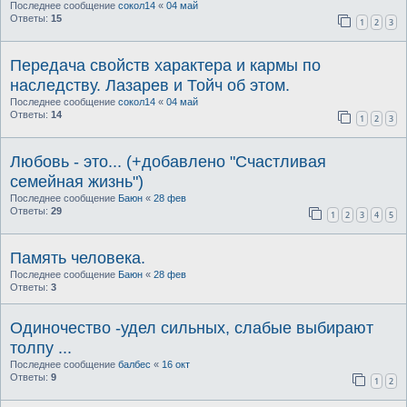
Последнее сообщение
сокол14
«
04 май
Ответы:
15
1
2
3
Передача свойств характера и кармы по
наследству. Лазарев и Тойч об этом.
Последнее сообщение
сокол14
«
04 май
Ответы:
14
1
2
3
Любовь - это... (+добавлено "Счастливая
семейная жизнь")
Последнее сообщение
Баюн
«
28 фев
Ответы:
29
1
2
3
4
5
Память человека.
Последнее сообщение
Баюн
«
28 фев
Ответы:
3
Одиночество -удел сильных, слабые выбирают
толпу ...
Последнее сообщение
балбес
«
16 окт
Ответы:
9
1
2