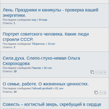
Лень. Праздники и каникулы - проверка вашей
энергетики.
Последнее сообщение
кпд
«
04 мар
Ответы:
1
Портрет советского человека. Какие люди
строили СССР.
Последнее сообщение
ТВзритель
«
19 окт
Ответы:
3
Сила духа. Слепо-глухо-немая Ольга
Скороходова
Последнее сообщение
Павлов
«
26 сен
Ответы:
18
1
2
3
О семье, работе. О жизненных ценностях.
Последнее сообщение
Гойский долбоёб
«
01 сен
Ответы:
10
1
2
Совесть – когтистый зверь, скребущий в сердце