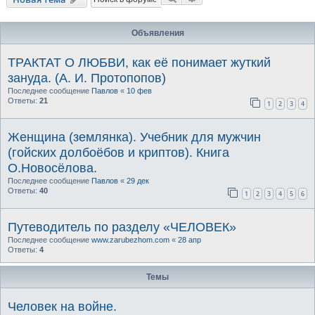
Объявления
ТРАКТАТ О ЛЮБВИ, как её понимает жуткий
зануда. (А. И. Протопопов)
Последнее сообщение
Павлов
«
10 фев
Ответы:
21
1
2
3
4
Женщина (землянка). Учебник для мужчин
(гойских долбоёбов и криптов). Книга
О.Новосёлова.
Последнее сообщение
Павлов
«
29 дек
Ответы:
40
1
2
3
4
5
6
Путеводитель по разделу «ЧЕЛОВЕК»
Последнее сообщение
www.zarubezhom.com
«
28 апр
Ответы:
4
Темы
Человек на войне.