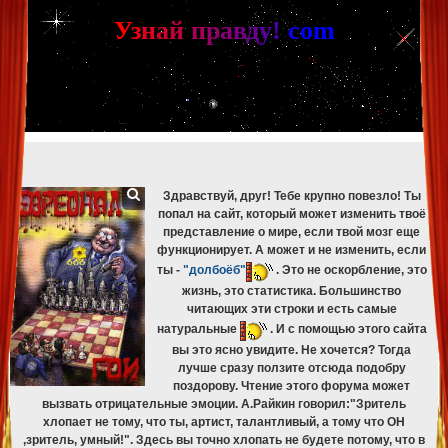
[phpBB Debug] PHP Warning
: in file
[ROOT]/phpbb/db/driver/mysqli.php
on line
265
:
mysqli_fetch_assoc(): Couldn't fetch mysqli_result
У
з
н
а
й
п
р
а
в
д
у
!
c
om
[phpBB Debug] PHP Warning
: in file
[ROOT]/phpbb/db/driver/mysqli.php
on line
329
:
mysqli_free_result(): Couldn't fetch mysqli_result
[phpBB Debug] PHP Warning
: in file
[ROOT]/phpbb/db/driver/mysqli.php
on line
265
:
mysqli_fetch_assoc(): Couldn't fetch mysqli_result
[phpBB Debug] PHP Warning
: in file
[ROOT]/phpbb/db/driver/mysqli.php
on line
329
:
mysqli_free_result(): Couldn't fetch mysqli_result
[phpBB Debug] PHP Warning
: in file
[ROOT]/phpbb/db/driver/mysqli.php
on line
265
:
mysqli_fetch_assoc(): Couldn't fetch mysqli_result
[phpBB Debug] PHP Warning
: in file
[ROOT]/phpbb/db/driver/mysqli.php
on line
329
:
mysqli_free_result(): Couldn't fetch mysqli_result
Здравствуй, друг! Тебе крупно повезло! Ты
попал на сайт, который может изменить твоё
представление о мире, если твой мозг еще
функционирует. А может и не изменить, если
ты -
"долбоёб"
. Это не оскорбление, это
жизнь, это статистика. Большинство
читающих эти строки и есть самые
натуральные
. И с помощью этого сайта
вы это ясно увидите. Не хочется? Тогда
лучше сразу ползите отсюда подобру
поздорову. Чтение этого форума может
вызвать отрицательные эмоции. А.Райкин говорил:"Зритель
хлопает не тому, что ты, артист, талантливый, а тому что ОН
,зритель, умный!". Здесь вы точно хлопать не будете потому, что в