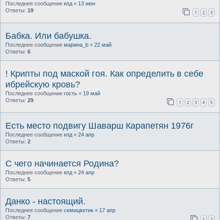
Последнее сообщение
кпд
«
13 июн
Ответы:
19
1
2
3
Бабка. Или бабушка.
Последнее сообщение
марина_b
«
22 май
Ответы:
6
! Крипты под маской гоя. Как определить в себе
ибрейскую кровь?
Последнее сообщение
гость
«
19 май
Ответы:
29
1
2
3
4
5
Есть место подвигу Шаварш Карапетян 1976г
Последнее сообщение
кпд
«
24 апр
Ответы:
2
С чего начинается Родина?
Последнее сообщение
кпд
«
24 апр
Ответы:
5
Данко - настоящий.
Последнее сообщение
семицветик
«
17 апр
Ответы:
7
1
2