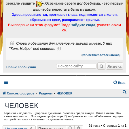
зеркале увидите
.Осознание своего долбоёбизма, - это первый
шаг, чтобы перестать быть мудаком.
Здесь просыпаются, протирают глаза, поднимаются с колен,
сбрасывают цепи, расправляют крылья.
Вы впервые на этом форуме? Тогда
зайдите сюда
, узнаете о чем
он.
Слова и обещания для алиенов не значат ничего. У них
"Коль-Нидре" всё спишет.
(
zarubezhom-Столешников
)
Яндекс
Новые сообщения
Вход
Список форумов
Разделы
ЧЕЛОВЕК
о
ЧЕЛОВЕК
и
Героизм и подлость. Здоровье душевное. Человек среди людей. Смысл жизни. Как
с
стать человеком... По следам профессора Преображенского из «Собачьего сердца»,
который пытался из животного сделать человека.
к
91 тема • Страница
1
из
1
Поиск
Расширенный поиск
Новая тема