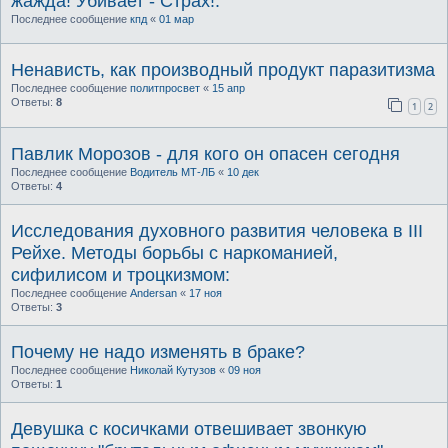
жажда! Убивает - Страх!.
Последнее сообщение
кпд
«
01 мар
Ненависть, как производный продукт паразитизма
Последнее сообщение
политпросвет
«
15 апр
Ответы:
8
1
2
Павлик Морозов - для кого он опасен сегодня
Последнее сообщение
Водитель МТ-ЛБ
«
10 дек
Ответы:
4
Исследования духовного развития человека в III
Рейхе. Методы борьбы с наркоманией,
сифилисом и троцкизмом:
Последнее сообщение
Andersan
«
17 ноя
Ответы:
3
Почему не надо изменять в браке?
Последнее сообщение
Николай Кутузов
«
09 ноя
Ответы:
1
Девушка с косичками отвешивает звонкую