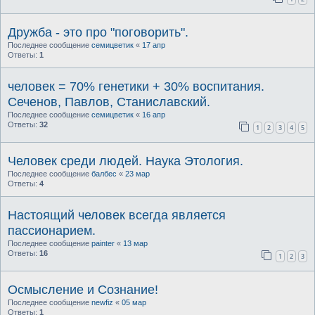
Дружба - это про "поговорить".
Последнее сообщение
семицветик
«
17 апр
Ответы:
1
человек = 70% генетики + 30% воспитания.
Сеченов, Павлов, Станиславский.
Последнее сообщение
семицветик
«
16 апр
Ответы:
32
1
2
3
4
5
Человек среди людей. Наука Этология.
Последнее сообщение
балбес
«
23 мар
Ответы:
4
Настоящий человек всегда является
пассионарием.
Последнее сообщение
painter
«
13 мар
Ответы:
16
1
2
3
Осмысление и Сознание!
Последнее сообщение
newfiz
«
05 мар
Ответы:
1