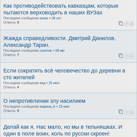
Как противодействовать кавказцам, которые
пытаются верховодить в наших ВУЗах
Последнее сообщение
казак
«
08 окт
Ответы:
8
1
2
Жажда справедливости. Дмитрий Данилов.
Александр Таран.
Последнее сообщение
скептик
«
09 авг
Ответы:
7
1
2
Если сократить всё человечество до деревни в
сто жителей
Последнее сообщение
кпд
«
25 июл
Ответы:
4
О непротивлении злу насилием
Последнее сообщение
марина_b
«
23 июн
Ответы:
9
1
2
Делай как я. Нас мало, но мы в тельняшках. И
один в поле воин, коль по русски скроен!