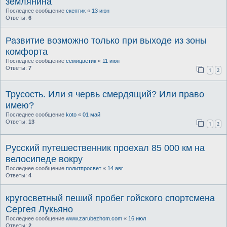
землянина
Последнее сообщение
скептик
«
13 июн
Ответы:
6
Развитие возможно только при выходе из зоны
комфорта
Последнее сообщение
семицветик
«
11 июн
Ответы:
7
1
2
Трусость. Или я червь смердящий? Или право
имею?
Последнее сообщение
koto
«
01 май
Ответы:
13
1
2
Русский путешественник проехал 85 000 км на
велосипеде вокру
Последнее сообщение
политпросвет
«
14 авг
Ответы:
4
кругосветный пеший пробег гойского спортсмена
Сергея Лукьяно
Последнее сообщение
www.zarubezhom.com
«
16 июл
Ответы:
2