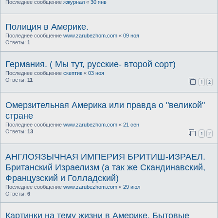
Последнее сообщение
жжурнал
«
30 янв
Полиция в Америке.
Последнее сообщение
www.zarubezhom.com
«
09 ноя
Ответы:
1
Германия. ( Мы тут, русские- второй сорт)
Последнее сообщение
скептик
«
03 ноя
Ответы:
11
1
2
Омерзительная Америка или правда о "великой"
стране
Последнее сообщение
www.zarubezhom.com
«
21 сен
Ответы:
13
1
2
АНГЛОЯЗЫЧНАЯ ИМПЕРИЯ БРИТИШ-ИЗРАЕЛ.
Британский Израелизм (а так же Скандинавский,
Французский и Голладский)
Последнее сообщение
www.zarubezhom.com
«
29 июл
Ответы:
6
Картинки на тему жизни в Америке. Бытовые