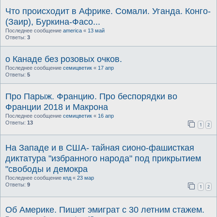
Что происходит в Африке. Сомали. Уганда. Конго-
(Заир), Буркина-Фасо...
Последнее сообщение
america
«
13 май
Ответы:
3
о Канаде без розовых очков.
Последнее сообщение
семицветик
«
17 апр
Ответы:
5
Про Парыж. Францию. Про беспорядки во
Франции 2018 и Макрона
Последнее сообщение
семицветик
«
16 апр
Ответы:
13
1
2
На Западе и в США- тайная сионо-фашисткая
диктатура "избранного народа" под прикрытием
"свободы и демокра
Последнее сообщение
кпд
«
23 мар
Ответы:
9
1
2
Об Америке. Пишет эмиграт с 30 летним стажем.