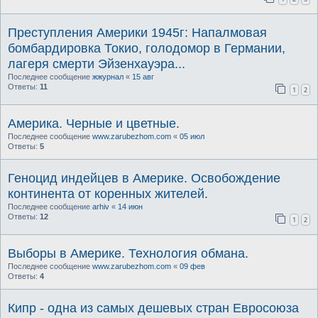
Преступления Америки 1945г: Напалмовая
бомбардировка Токио, голодомор в Германии,
лагеря смерти Эйзенхауэра...
Последнее сообщение
жжурнал
«
15 авг
Ответы:
11
1
2
Америка. Черные и цветные.
Последнее сообщение
www.zarubezhom.com
«
05 июл
Ответы:
5
Геноцид индейцев в Америке. Освобождение
континента от коренных жителей.
Последнее сообщение
arhiv
«
14 июн
Ответы:
12
1
2
Выборы в Америке. Технология обмана.
Последнее сообщение
www.zarubezhom.com
«
09 фев
Ответы:
4
Кипр - одна из самых дешевых стран Евросоюза