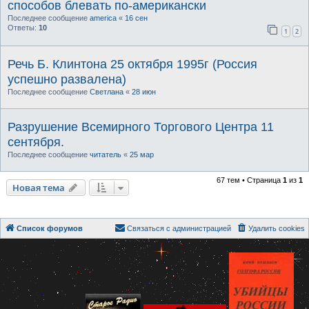
способов блевать по-американски
Последнее сообщение
america
«
16 сен
Ответы:
10
1
2
Речь Б. Клинтона 25 октября 1995г (Россия
успешно развалена)
Последнее сообщение
Светлана
«
28 июн
Разрушение Всемирного Торгового Центра 11
сентября.
Последнее сообщение
читатель
«
25 мар
67 тем • Страница
1
из
1
Новая тема
Список форумов
Связаться с администрацией
Удалить cookies