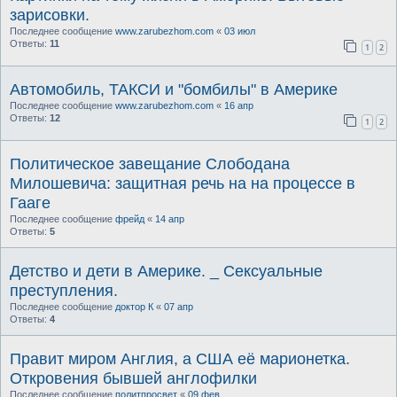
зарисовки.
Последнее сообщение
www.zarubezhom.com
«
03 июл
Ответы:
11
1
2
Автомобиль, ТАКСИ и "бомбилы" в Америке
Последнее сообщение
www.zarubezhom.com
«
16 апр
Ответы:
12
1
2
Политическое завещание Слободана
Милошевича: защитная речь на на процессе в
Гааге
Последнее сообщение
фрейд
«
14 апр
Ответы:
5
Детство и дети в Америке. _ Сексуальные
преступления.
Последнее сообщение
доктор К
«
07 апр
Ответы:
4
Правит миром Англия, а США её марионетка.
Откровения бывшей англофилки
Последнее сообщение
политпросвет
«
09 фев