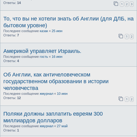
Ответы:
14
1
2
3
То, что вы не хотели знать об Англии (для ДЛБ, на
бытовом уровне)
Последнее сообщение
казак
«
25 июн
Ответы:
7
1
2
Америкой управляет Израиль.
Последнее сообщение
гость
«
16 июн
Ответы:
4
Об Англии, как античеловеческом
государственном образовании в истории
человечества
Последнее сообщение
жжурнал
«
10 июн
Ответы:
12
1
2
Поляки должны заплатить евреям 300
миллиардов долларов
Последнее сообщение
жжурнал
«
27 май
Ответы:
1