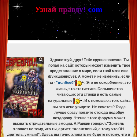
[phpBB Debug] PHP Warning
: in file
[ROOT]/phpbb/db/driver/mysqli.php
on line
265
:
mysqli_fetch_assoc(): Couldn't fetch mysqli_result
У
з
н
а
й
п
р
а
в
д
у
!
c
om
[phpBB Debug] PHP Warning
: in file
[ROOT]/phpbb/db/driver/mysqli.php
on line
329
:
mysqli_free_result(): Couldn't fetch mysqli_result
[phpBB Debug] PHP Warning
: in file
[ROOT]/phpbb/db/driver/mysqli.php
on line
265
:
mysqli_fetch_assoc(): Couldn't fetch mysqli_result
[phpBB Debug] PHP Warning
: in file
[ROOT]/phpbb/db/driver/mysqli.php
on line
329
:
mysqli_free_result(): Couldn't fetch mysqli_result
[phpBB Debug] PHP Warning
: in file
[ROOT]/phpbb/db/driver/mysqli.php
on line
265
:
mysqli_fetch_assoc(): Couldn't fetch mysqli_result
[phpBB Debug] PHP Warning
: in file
[ROOT]/phpbb/db/driver/mysqli.php
on line
329
:
mysqli_free_result(): Couldn't fetch mysqli_result
Здравствуй, друг! Тебе крупно повезло! Ты
попал на сайт, который может изменить твоё
представление о мире, если твой мозг еще
функционирует. А может и не изменить, если
ты -
"долбоёб"
. Это не оскорбление, это
жизнь, это статистика. Большинство
читающих эти строки и есть самые
натуральные
. И с помощью этого сайта
вы это ясно увидите. Не хочется? Тогда
лучше сразу ползите отсюда подобру
поздорову. Чтение этого форума может
вызвать отрицательные эмоции. А.Райкин говорил:"Зритель
хлопает не тому, что ты, артист, талантливый, а тому что ОН
,зритель, умный!". Здесь вы точно хлопать не будете потому, что в