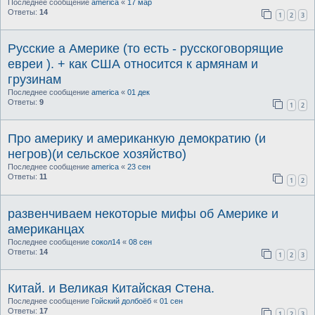
Последнее сообщение
america
«
17 мар
Ответы:
14
1
2
3
Русские а Америке (то есть - русскоговорящие
евреи ). + как США относится к армянам и
грузинам
Последнее сообщение
america
«
01 дек
Ответы:
9
1
2
Про америку и американкую демократию (и
негров)(и сельское хозяйство)
Последнее сообщение
america
«
23 сен
Ответы:
11
1
2
развенчиваем некоторые мифы об Америке и
американцах
Последнее сообщение
сокол14
«
08 сен
Ответы:
14
1
2
3
Китай. и Великая Китайская Стена.
Последнее сообщение
Гойский долбоёб
«
01 сен
Ответы:
17
1
2
3