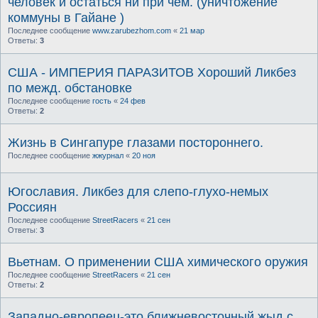
человек и остаться ни при чём. (уничтожение
коммуны в Гайане )
Последнее сообщение
www.zarubezhom.com
«
21 мар
Ответы:
3
США - ИМПЕРИЯ ПАРАЗИТОВ Хороший Ликбез
по межд. обстановке
Последнее сообщение
гость
«
24 фев
Ответы:
2
Жизнь в Сингапуре глазами постороннего.
Последнее сообщение
жжурнал
«
20 ноя
Югославия. Ликбез для слепо-глухо-немых
Россиян
Последнее сообщение
StreetRacers
«
21 сен
Ответы:
3
Вьетнам. О применении США химического оружия
Последнее сообщение
StreetRacers
«
21 сен
Ответы:
2
Западно-европеец-это ближневосточный жыд с