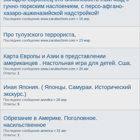
гунно-тюркским наслоением, с персо-афгано-
хазаро-ашкеназийской надстройкой!
Последнее сообщение
www.zarubezhom.com
«
16 апр
Про тулузского террориста,
Последнее сообщение
www.zarubezhom.com
«
23 мар
Карта Европы и Азии в представлении
американцев . Настольная игра для детей. Сша.
Последнее сообщение
www.zarubezhom.com
«
26 авг
Ответы:
1
Иная Япония. ( Японцы. Самураи. Исторический
экскурс.)
Последнее сообщение
anzelka
«
18 апр
Ответы:
5
Обрезание в Америке. Поголовное.
насильственное
Последнее сообщение
america
«
31 авг
Ответы:
1