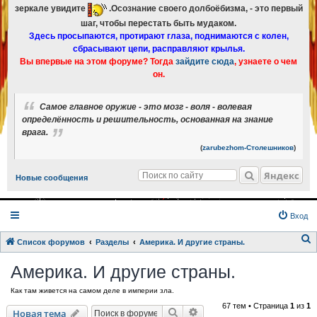
зеркале увидите
.Осознание своего долбоёбизма, - это первый
шаг, чтобы перестать быть мудаком.
Здесь просыпаются, протирают глаза, поднимаются с колен,
сбрасывают цепи, расправляют крылья.
Вы впервые на этом форуме? Тогда
зайдите сюда
, узнаете о чем
он.
Cамое главное оружие - это мозг - воля - волевая
определённость и решительность, основанная на знание
врага.
(
zarubezhom-Столешников
)
Яндекс
Новые сообщения
Вход
Список форумов
Разделы
Америка. И другие страны.
о
Америка. И другие страны.
и
Как там живется на самом деле в империи зла.
с
67 тем • Страница
1
из
1
к
Поиск
Расширенный поиск
Новая тема