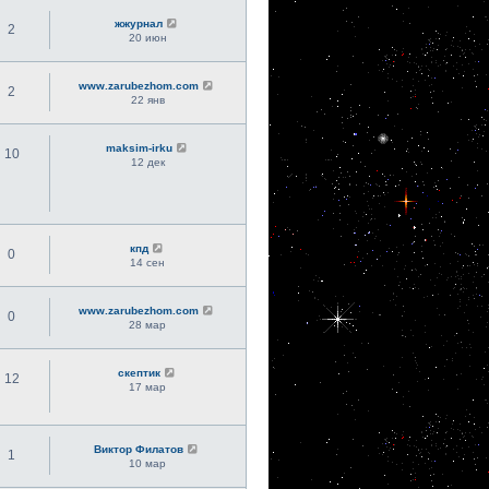
жжурнал
2
20 июн
www.zarubezhom.com
2
22 янв
maksim-irku
10
12 дек
кпд
0
14 сен
www.zarubezhom.com
0
28 мар
скептик
12
17 мар
Виктор Филатов
1
10 мар