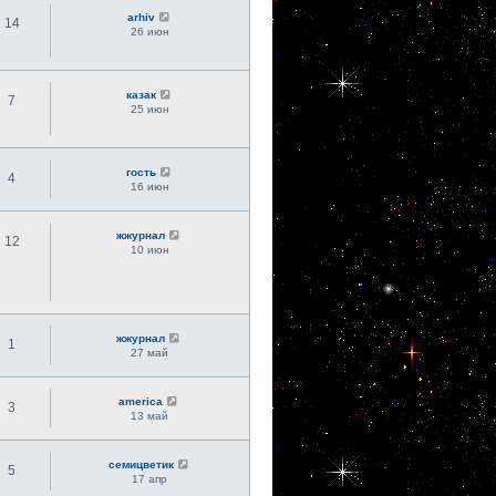
arhiv
14
26 июн
казак
7
25 июн
гость
4
16 июн
жжурнал
12
10 июн
жжурнал
1
27 май
america
3
13 май
семицветик
5
17 апр