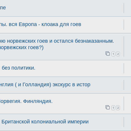
опе
пы. вся Европа - клоака для гоев
ню норвежских гоев и остался безнаказанным.
норвежских гоев?)
1
2
 без политики.
глия ( и Голландия) экскурс в истор
Норвегия. Финляндия.
1
2
в Британской колониальной империи