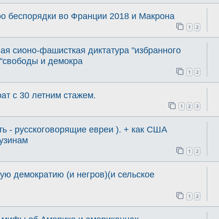
о беспорядки во Франции 2018 и Макрона
1
2
ая сионо-фашисткая диктатура "избранного
 "свободы и демокра
1
2
ат с 30 летним стажем.
1
2
3
ть - русскоговорящие евреи ). + как США
рузинам
1
2
ую демократию (и негров)(и сельское
1
2