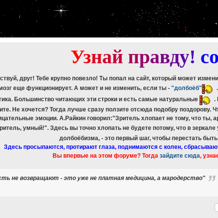
etch_assoc(): Couldn't fetch mysqli_result
ree_result(): Couldn't fetch mysqli_result
etch_assoc(): Couldn't fetch mysqli_result
ree_result(): Couldn't fetch mysqli_result
etch_assoc(): Couldn't fetch mysqli_result
ree_result(): Couldn't fetch mysqli_result
У
з
н
а
й
п
р
а
в
д
у
!
c
ствуй, друг! Тебе крупно повезло! Ты попал на сайт, который может измен
мозг еще функционирует. А может и не изменить, если ты -
"долбоёб"
тика. Большинство читающих эти строки и есть самые натуральные
.
ите. Не хочется? Тогда лучше сразу ползите отсюда подобру поздорову. 
ицательные эмоции. А.Райкин говорил:"Зритель хлопает не тому, что ты, а
зритель, умный!". Здесь вы точно хлопать не будете потому, что в зеркале
долбоёбизма, - это первый шаг, чтобы перестать быт
Здесь просыпаются, протирают глаза, поднимаются с колен, сбрасываю
Вы впервые на этом форуме? Тогда
зайдите сюда
, узна
ость не возвращают - это уже не платная медицина, а мародерство"