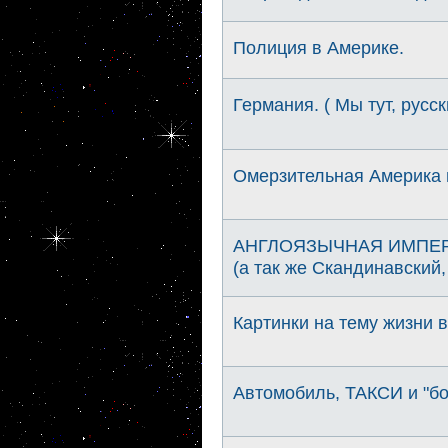
Полиция в Америке.
Германия. ( Мы тут, русск
Омерзительная Америка и
АНГЛОЯЗЫЧНАЯ ИМПЕРИ
(а так же Скандинавский
Картинки на тему жизни 
Автомобиль, ТАКСИ и "б