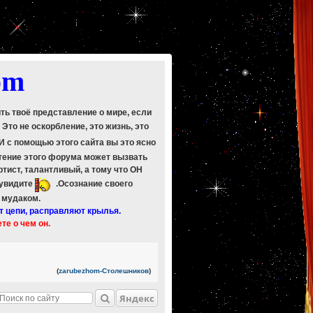
om
ить твоё представление о мире, если
. Это не оскорбление, это жизнь, это
 И с помощью этого сайта вы это ясно
Чтение этого форума может вызвать
ртист, талантливый, а тому что ОН
 увидите
.Осознание своего
ь мудаком.
т цепи, расправляют крылья.
ете о чем он.
(
zarubezhom-Столешников
)
Яндекс