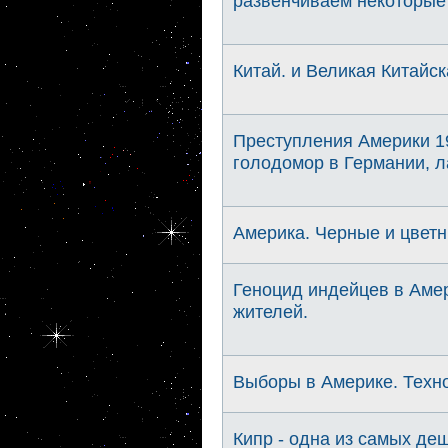
развенчиваем некоторые
Китай. и Великая Китайск
Преступления Америки 1
голодомор в Германии, л
Америка. Черные и цветн
Геноцид индейцев в Аме
жителей.
Выборы в Америке. Техн
Кипр - одна из самых де