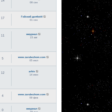
14
08 сен
Гойский долбоёб
17
01 сен
жжурнал
11
15 авг
www.zarubezhom.com
5
05 июл
arhiv
12
14 июн
www.zarubezhom.com
4
09 фев
жжурнал
0
30 янв