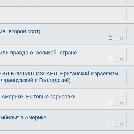
ие- второй сорт)
1
2
ли правда о "великой" стране
1
2
Я БРИТИШ-ИЗРАЕЛ. Британский Израелизм
, Французский и Голладский)
в Америке. Бытовые зарисовки.
1
2
омбилы" в Америке
1
2