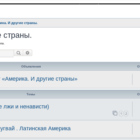
ика. И другие страны.
е страны.
ла.
Поиск
Расширенный поиск
Объявления
О
 «Америка. И другие страны»
Темы
О
е лжи и ненависти)
1
2
угвай . Латинская Америка