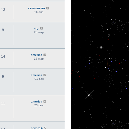
семицветик
13
16 апр
кпд
9
23 мар
america
14
17 мар
america
9
01 дек
america
11
23 сен
сокол14