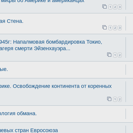
 мифы об Америке и американцах
1
2
3
ая Стена.
1
2
3
945г: Напалмовая бомбардировка Токио,
агеря смерти Эйзенхауэра...
1
2
ые.
рике. Освобождение континента от коренных
1
2
ология обмана.
шевых стран Евросоюза