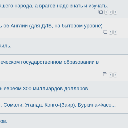
шего народа, а врагов надо знать и изучать.
1
2
3
ть об Англии (для ДЛБ, на бытовом уровне)
1
2
аиль.
веческом государственном образовании в
1
2
ь евреям 300 миллиардов долларов
 Сомали. Уганда. Конго-(Заир), Буркина-Фасо...
ов.