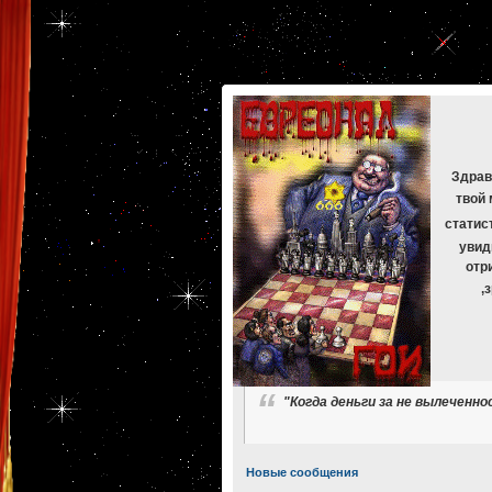
[phpBB Debug] PHP Warning
: in file
[ROOT]/phpbb/db/driver/mysqli.php
on line
265
:
mysqli_f
[phpBB Debug] PHP Warning
: in file
[ROOT]/phpbb/db/driver/mysqli.php
on line
329
:
mysqli_f
[phpBB Debug] PHP Warning
: in file
[ROOT]/phpbb/db/driver/mysqli.php
on line
265
:
mysqli_f
[phpBB Debug] PHP Warning
: in file
[ROOT]/phpbb/db/driver/mysqli.php
on line
329
:
mysqli_f
[phpBB Debug] PHP Warning
: in file
[ROOT]/phpbb/db/driver/mysqli.php
on line
265
:
mysqli_f
[phpBB Debug] PHP Warning
: in file
[ROOT]/phpbb/db/driver/mysqli.php
on line
329
:
mysqli_f
Здрав
твой 
статис
увид
отр
,
"Когда деньги за не вылеченн
Новые сообщения