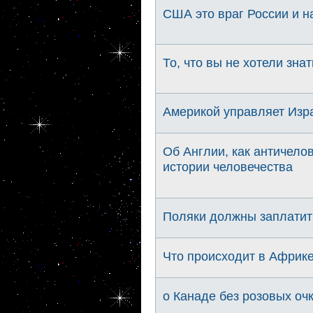
США это враг России и на
То, что вы не хотели зна
Америкой управляет Изр
Об Англии, как античело
истории человечества
Поляки должны заплатит
Что происходит в Африке.
о Канаде без розовых очк