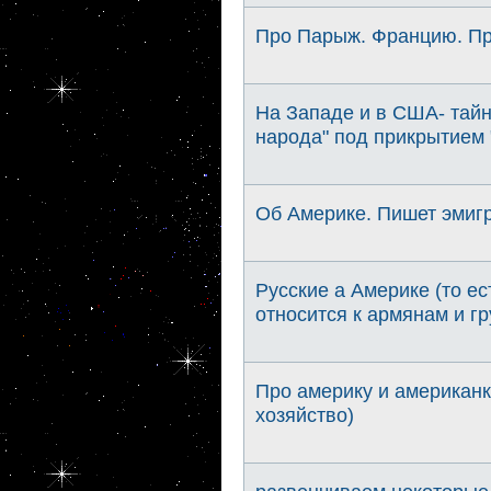
Про Парыж. Францию. Пр
На Западе и в США- тайн
народа" под прикрытием
Об Америке. Пишет эмигр
Русские а Америке (то ес
относится к армянам и г
Про америку и американк
хозяйство)