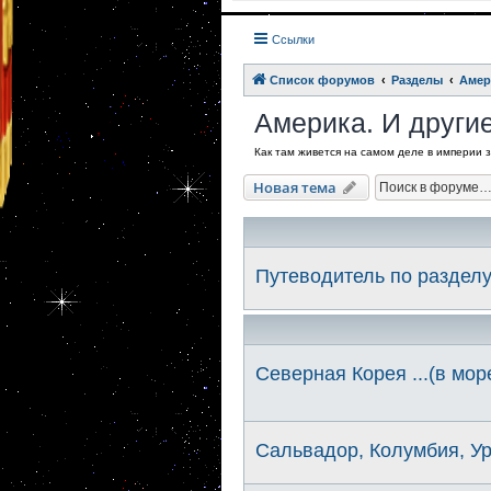
Ссылки
Список форумов
Разделы
Амер
Америка. И други
Как там живется на самом деле в империи з
Новая тема
Путеводитель по разделу
Северная Корея ...(в мор
Сальвадор, Колумбия, Ур