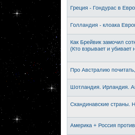
Греция - Гондурас в Евр
Голландия - клоака Евро
Как Брейвик замочил сот
(Кто взрывает и убивает 
Про Австралию почитать,
Шотландия. Ирландия. Ан
Cкандинавские страны. 
Америка + Россия проти