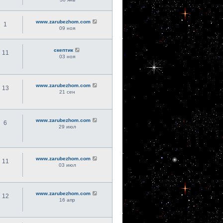
www.zarubezhom.com
1
09 ноя
скептик
11
03 ноя
www.zarubezhom.com
13
21 сен
www.zarubezhom.com
6
29 июл
www.zarubezhom.com
11
03 июл
www.zarubezhom.com
12
16 апр