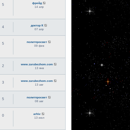
фрейд
5
14 апр
доктор К
4
07 апр
политпросвет
5
09 фев
www.zarubezhom.com
2
13 янв
www.zarubezhom.com
3
13 авг
политпросвет
5
08 авг
arhiv
0
13 июл