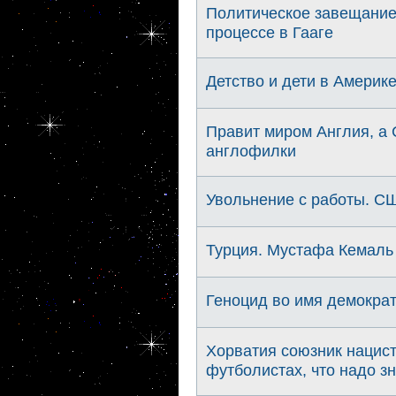
Политическое завещание
процессе в Гааге
Детство и дети в Америк
Правит миром Англия, а
англофилки
Увольнение с работы. С
Турция. Мустафа Кемаль 
Геноцид во имя демократ
Хорватия союзник нацист
футболистах, что надо зн