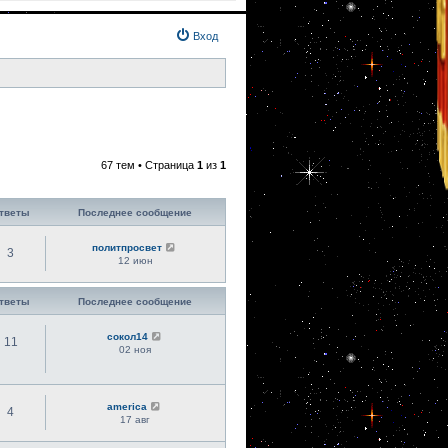
Вход
67 тем • Страница
1
из
1
тветы
Последнее сообщение
политпросвет
3
12 июн
тветы
Последнее сообщение
сокол14
11
02 ноя
america
4
17 авг