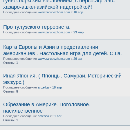
гунно-тюркским наслоением, с персо-афгано-
хазаро-ашкеназийской надстройкой!
Последнее сообщение
www.zarubezhom.com
«
16 апр
Про тулузского террориста,
Последнее сообщение
www.zarubezhom.com
«
23 мар
Карта Европы и Азии в представлении
американцев . Настольная игра для детей. Сша.
Последнее сообщение
www.zarubezhom.com
«
26 авг
Ответы:
1
Иная Япония. ( Японцы. Самураи. Исторический
экскурс.)
Последнее сообщение
anzelka
«
18 апр
Ответы:
5
Обрезание в Америке. Поголовное.
насильственное
Последнее сообщение
america
«
31 авг
Ответы:
1