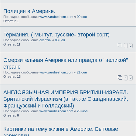
Полиция в Америке.
Последнее сообщение
www.zarubezhom.com
«
09 ноя
Ответы:
1
Германия. ( Мы тут, русские- второй сорт)
Последнее сообщение
скептик
«
03 ноя
Ответы:
11
1
2
Омерзительная Америка или правда о "великой"
стране
Последнее сообщение
www.zarubezhom.com
«
21 сен
Ответы:
13
1
2
АНГЛОЯЗЫЧНАЯ ИМПЕРИЯ БРИТИШ-ИЗРАЕЛ.
Британский Израелизм (а так же Скандинавский,
Французский и Голладский)
Последнее сообщение
www.zarubezhom.com
«
29 июл
Ответы:
6
Картинки на тему жизни в Америке. Бытовые
зарисовки.