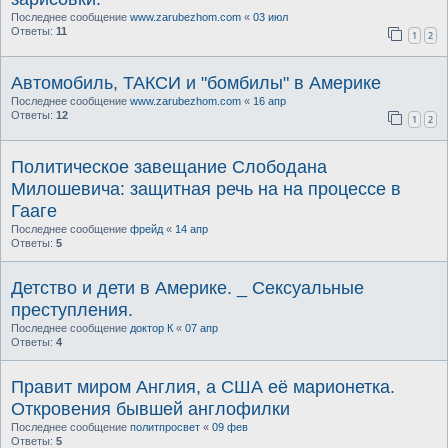
Последнее сообщение
www.zarubezhom.com
«
03 июл
Ответы:
11
1
2
Автомобиль, ТАКСИ и "бомбилы" в Америке
Последнее сообщение
www.zarubezhom.com
«
16 апр
Ответы:
12
1
2
Политическое завещание Слободана
Милошевича: защитная речь на на процессе в
Гааге
Последнее сообщение
фрейд
«
14 апр
Ответы:
5
Детство и дети в Америке. _ Сексуальные
преступления.
Последнее сообщение
доктор К
«
07 апр
Ответы:
4
Правит миром Англия, а США её марионетка.
Откровения бывшей англофилки
Последнее сообщение
политпросвет
«
09 фев
Ответы:
5