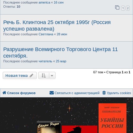
Последнее сообщение
america
«
16 сен
Ответы:
10
1
2
Речь Б. Клинтона 25 октября 1995г (Россия
успешно развалена)
Последнее сообщение
Светлана
«
28 июн
Разрушение Всемирного Торгового Центра 11
сентября.
Последнее сообщение
читатель
«
25 мар
67 тем • Страница
1
из
1
Новая тема
Список форумов
Связаться с администрацией
Удалить cookies