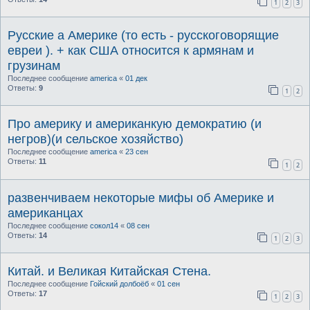
1
2
3
Русские а Америке (то есть - русскоговорящие
евреи ). + как США относится к армянам и
грузинам
Последнее сообщение
america
«
01 дек
Ответы:
9
1
2
Про америку и американкую демократию (и
негров)(и сельское хозяйство)
Последнее сообщение
america
«
23 сен
Ответы:
11
1
2
развенчиваем некоторые мифы об Америке и
американцах
Последнее сообщение
сокол14
«
08 сен
Ответы:
14
1
2
3
Китай. и Великая Китайская Стена.
Последнее сообщение
Гойский долбоёб
«
01 сен
Ответы:
17
1
2
3