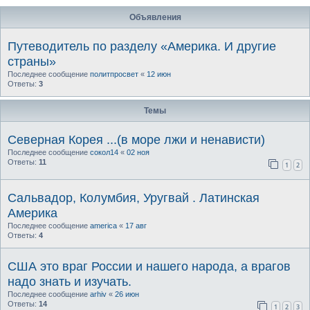
Объявления
Путеводитель по разделу «Америка. И другие
страны»
Последнее сообщение
политпросвет
«
12 июн
Ответы:
3
Темы
Северная Корея ...(в море лжи и ненависти)
Последнее сообщение
сокол14
«
02 ноя
Ответы:
11
1
2
Сальвадор, Колумбия, Уругвай . Латинская
Америка
Последнее сообщение
america
«
17 авг
Ответы:
4
США это враг России и нашего народа, а врагов
надо знать и изучать.
Последнее сообщение
arhiv
«
26 июн
Ответы:
14
1
2
3