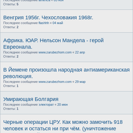
Последнее сообщение
america
«
05 ноя
Ответы:
5
Венгрия 1956г. Чехословакия 1968г.
Последнее сообщение
flashhh
«
04 май
Ответы:
2
Африка. ЮАР. Нельсон Мандела - герой
Евреонала.
Последнее сообщение
www.zarubezhom.com
«
22 апр
Ответы:
2
В Йемене произошла народная антиамериканская
революция.
Последнее сообщение
www.zarubezhom.com
«
29 мар
Ответы:
1
Умирающая Болгария
Последнее сообщение
электорат
«
20 июн
Ответы:
1
Черные операции ЦРУ. Как можно замочить 918
человек и остаться ни при чём. (уничтожение