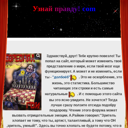
[phpBB Debug] PHP Warning
: in file
[ROOT]/phpbb/db/driver/mysqli.php
on line
265
:
mysqli_fetch_assoc(): Couldn't fetch mysqli_result
У
з
н
а
й
п
р
а
в
д
у
!
c
om
[phpBB Debug] PHP Warning
: in file
[ROOT]/phpbb/db/driver/mysqli.php
on line
329
:
mysqli_free_result(): Couldn't fetch mysqli_result
[phpBB Debug] PHP Warning
: in file
[ROOT]/phpbb/db/driver/mysqli.php
on line
265
:
mysqli_fetch_assoc(): Couldn't fetch mysqli_result
[phpBB Debug] PHP Warning
: in file
[ROOT]/phpbb/db/driver/mysqli.php
on line
329
:
mysqli_free_result(): Couldn't fetch mysqli_result
[phpBB Debug] PHP Warning
: in file
[ROOT]/phpbb/db/driver/mysqli.php
on line
265
:
mysqli_fetch_assoc(): Couldn't fetch mysqli_result
[phpBB Debug] PHP Warning
: in file
[ROOT]/phpbb/db/driver/mysqli.php
on line
329
:
mysqli_free_result(): Couldn't fetch mysqli_result
Здравствуй, друг! Тебе крупно повезло! Ты
попал на сайт, который может изменить твоё
представление о мире, если твой мозг еще
функционирует. А может и не изменить, если
ты -
"долбоёб"
. Это не оскорбление, это
жизнь, это статистика. Большинство
читающих эти строки и есть самые
натуральные
. И с помощью этого сайта
вы это ясно увидите. Не хочется? Тогда
лучше сразу ползите отсюда подобру
поздорову. Чтение этого форума может
вызвать отрицательные эмоции. А.Райкин говорил:"Зритель
хлопает не тому, что ты, артист, талантливый, а тому что ОН
,зритель, умный!". Здесь вы точно хлопать не будете потому, что в