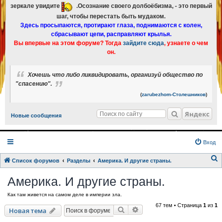
зеркале увидите
.Осознание своего долбоёбизма, - это первый
шаг, чтобы перестать быть мудаком.
Здесь просыпаются, протирают глаза, поднимаются с колен,
сбрасывают цепи, расправляют крылья.
Вы впервые на этом форуме? Тогда
зайдите сюда
, узнаете о чем
он.
Хочешь что либо ликвидировать, организуй общество по
"спасению".
(
zarubezhom-Столешников
)
Яндекс
Новые сообщения
Вход
Список форумов
Разделы
Америка. И другие страны.
о
Америка. И другие страны.
и
Как там живется на самом деле в империи зла.
с
67 тем • Страница
1
из
1
к
Поиск
Расширенный поиск
Новая тема