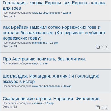
Голландия - клоака Европы. вся Европа - клоака
для гоев
Последнее сообщение
www.zarubezhom.com
«
22 янв
Ответы:
2
Как Брейвик замочил сотню норвежских гоев и
остался безнаказанным. (Кто взрывает и убивает
норвежских гоев?)
Последнее сообщение
maksim-irku
«
12 дек
Ответы:
10
1
2
Про Австралию почитать, без политики.
Последнее сообщение
кпд
«
14 сен
Шотландия. Ирландия. Англия ( и Голландия)
экскурс в истор
Последнее сообщение
www.zarubezhom.com
«
28 мар
Cкандинавские страны. Норвегия. Финляндия.
Последнее сообщение
скептик
«
17 мар
Ответы:
12
1
2