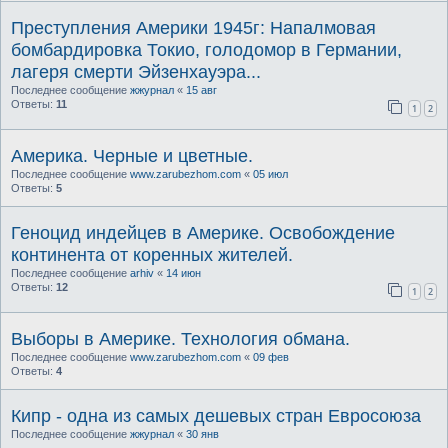
Преступления Америки 1945г: Напалмовая
бомбардировка Токио, голодомор в Германии,
лагеря смерти Эйзенхауэра...
Последнее сообщение
жжурнал
«
15 авг
Ответы:
11
1
2
Америка. Черные и цветные.
Последнее сообщение
www.zarubezhom.com
«
05 июл
Ответы:
5
Геноцид индейцев в Америке. Освобождение
континента от коренных жителей.
Последнее сообщение
arhiv
«
14 июн
Ответы:
12
1
2
Выборы в Америке. Технология обмана.
Последнее сообщение
www.zarubezhom.com
«
09 фев
Ответы:
4
Кипр - одна из самых дешевых стран Евросоюза
Последнее сообщение
жжурнал
«
30 янв