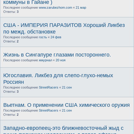
коммуны в Гайане )
Последнее сообщение
www.zarubezhom.com
«
21 мар
Ответы:
3
США - ИМПЕРИЯ ПАРАЗИТОВ Хороший Ликбез
по межд. обстановке
Последнее сообщение
гость
«
24 фев
Ответы:
2
Жизнь в Сингапуре глазами постороннего.
Последнее сообщение
жжурнал
«
20 ноя
Югославия. Ликбез для слепо-глухо-немых
Россиян
Последнее сообщение
StreetRacers
«
21 сен
Ответы:
3
Вьетнам. О применении США химического оружия
Последнее сообщение
StreetRacers
«
21 сен
Ответы:
2
Западно-европеец-это ближневосточный жыд с