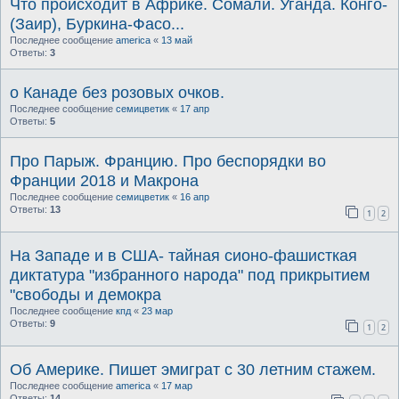
Что происходит в Африке. Сомали. Уганда. Конго-
(Заир), Буркина-Фасо...
Последнее сообщение
america
«
13 май
Ответы:
3
о Канаде без розовых очков.
Последнее сообщение
семицветик
«
17 апр
Ответы:
5
Про Парыж. Францию. Про беспорядки во
Франции 2018 и Макрона
Последнее сообщение
семицветик
«
16 апр
Ответы:
13
1
2
На Западе и в США- тайная сионо-фашисткая
диктатура "избранного народа" под прикрытием
"свободы и демокра
Последнее сообщение
кпд
«
23 мар
Ответы:
9
1
2
Об Америке. Пишет эмиграт с 30 летним стажем.
Последнее сообщение
america
«
17 мар
Ответы:
14