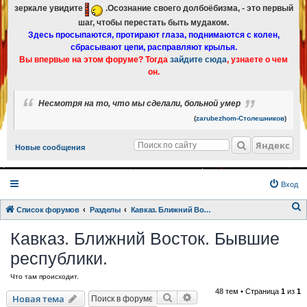
зеркале увидите
.Осознание своего долбоёбизма, - это первый
шаг, чтобы перестать быть мудаком.
Здесь просыпаются, протирают глаза, поднимаются с колен,
сбрасывают цепи, расправляют крылья.
Вы впервые на этом форуме? Тогда
зайдите сюда
, узнаете о чем
он.
Несмотря на то, что мы сделали, больной умер
(
zarubezhom-Столешников
)
Яндекс
Новые сообщения
Вход
Список форумов
Разделы
Кавказ. Ближний Восток. Бывшие республики.
о
Кавказ. Ближний Восток. Бывшие
и
республики.
с
к
Что там происходит.
48 тем • Страница
1
из
1
Поиск
Расширенный поиск
Новая тема