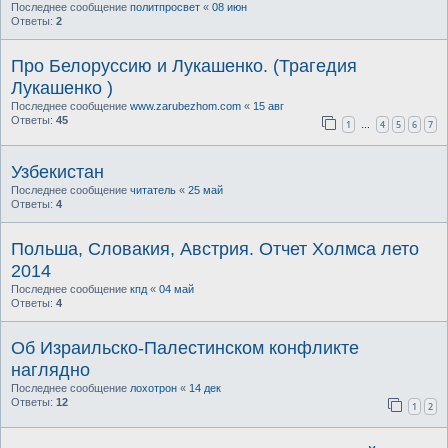
Последнее сообщение
политпросвет
«
08 июн
Ответы:
2
Про Белоруссию и Лукашенко. (Трагедия
Лукашенко )
Последнее сообщение
www.zarubezhom.com
«
15 авг
Ответы:
45
1
4
5
6
7
…
Узбекистан
Последнее сообщение
читатель
«
25 май
Ответы:
4
Польша, Словакия, Австрия. Отчет Холмса лето
2014
Последнее сообщение
кпд
«
04 май
Ответы:
4
Об Израильско-Палестинском конфликте
наглядно
Последнее сообщение
лохотрон
«
14 дек
Ответы:
12
1
2