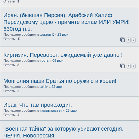
Ответы:
1
Иран. (бывшая Персия). Арабский Халиф
Персидскому царю - примите ислам ИЛИ УМРИ!
630год н.э.
Последнее сообщение
доктор К
«
23 июн
Ответы:
11
1
2
Киргизия. Переворот, ожидаемый уже давно !
Последнее сообщение
гость
«
09 июн
Ответы:
8
1
2
Монголия наши Братья по оружию и крови!
Последнее сообщение
arhiv
«
22 апр
Ответы:
3
Ирак. Что там происходит.
Последнее сообщение
политпросвет
«
23 мар
Ответы:
4
"Военная тайна" за которую убивают сегодня.
ЧЕчня. Новороссия