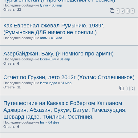
Последнее сообщение
lyvya
«
06 апр
Ответы:
23
1
2
3
4
Как Евреонал сжевал Румынию. 1989г.
(Румынские ДЛБ ничего не поняли.)
Последнее сообщение
arhiv
«
01 июл
Азербайджан, Баку. (и немного про армян)
Последнее сообщение
Всевишну
«
01 апр
Ответы:
6
Отчёт по Грузии, лето 2012г (Холмс-Столешников)
Последнее сообщение
Истинадол
«
31 мар
Ответы:
11
1
2
Путешествие на Кавказ с Робертом Капланом
Аджария, Абхазия, Сухум, Батум, Гамсахурдия,
Шеварднадзе, Тбилиси, Осетиния,
Последнее сообщение
Iris
«
04 фев
Ответы:
6