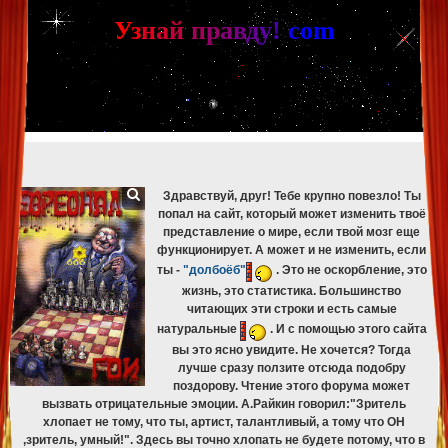
[phpBB Debug] PHP Warning
: in file
[ROOT]/phpbb/db/driver/mysqli.php
on line
265
:
mysqli_fetch_assoc(): Couldn't fetch mysqli_result
У
з
н
а
й
п
р
а
в
д
у
!
c
om
[phpBB Debug] PHP Warning
: in file
[ROOT]/phpbb/db/driver/mysqli.php
on line
329
:
mysqli_free_result(): Couldn't fetch mysqli_result
[phpBB Debug] PHP Warning
: in file
[ROOT]/phpbb/db/driver/mysqli.php
on line
265
:
mysqli_fetch_assoc(): Couldn't fetch mysqli_result
[phpBB Debug] PHP Warning
: in file
[ROOT]/phpbb/db/driver/mysqli.php
on line
329
:
mysqli_free_result(): Couldn't fetch mysqli_result
[phpBB Debug] PHP Warning
: in file
[ROOT]/phpbb/db/driver/mysqli.php
on line
265
:
mysqli_fetch_assoc(): Couldn't fetch mysqli_result
[phpBB Debug] PHP Warning
: in file
[ROOT]/phpbb/db/driver/mysqli.php
on line
329
:
mysqli_free_result(): Couldn't fetch mysqli_result
Здравствуй, друг! Тебе крупно повезло! Ты
попал на сайт, который может изменить твоё
представление о мире, если твой мозг еще
функционирует. А может и не изменить, если
ты -
"долбоёб"
. Это не оскорбление, это
жизнь, это статистика. Большинство
читающих эти строки и есть самые
натуральные
. И с помощью этого сайта
вы это ясно увидите. Не хочется? Тогда
лучше сразу ползите отсюда подобру
поздорову. Чтение этого форума может
вызвать отрицательные эмоции. А.Райкин говорил:"Зритель
хлопает не тому, что ты, артист, талантливый, а тому что ОН
,зритель, умный!". Здесь вы точно хлопать не будете потому, что в