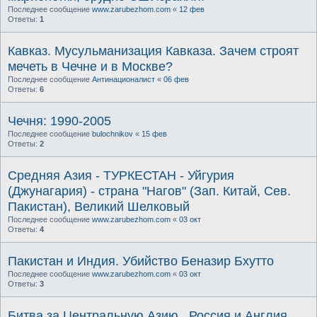
Последнее сообщение
www.zarubezhom.com
«
12 фев
Ответы:
1
Кавказ. Мусульманизация Кавказа. Зачем строят
мечеть в Чечне и в Москве?
Последнее сообщение
Антинационалист
«
06 фев
Ответы:
6
Чечня: 1990-2005
Последнее сообщение
bulochnikov
«
15 фев
Ответы:
2
Средняя Азия - ТУРКЕСТАН - Уйгурия
(Джунагария) - страна "Нагов" (Зап. Китай, Сев.
Пакистан), Великий Шелковый
Последнее сообщение
www.zarubezhom.com
«
03 окт
Ответы:
4
Пакистан и Индия. Убийство Беназир Бхутто
Последнее сообщение
www.zarubezhom.com
«
03 окт
Ответы:
3
Битва за Центральную Азию . Россия и Англия,