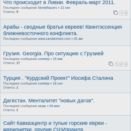
Что происходит в Ливии. Февраль-март 2011.
Последнее сообщение
StreetRacers
«
21 сен
Ответы:
9
1
2
Арабы - сводные братья евреев! Квинтэссенция
ближневосточного конфликта.
Последнее сообщение
www.zarubezhom.com
«
01 авг
Грузия. Georgia. Про ситуацию с Грузией
Последнее сообщение
conetop
«
15 янв
Ответы:
17
1
2
3
Турция . "Курдский Проект" Иосифа Сталина
Последнее сообщение
conetop
«
16 сен
Ответы:
1
Дагестан. Менталитет "новых дагов".
Последнее сообщение
казак
«
04 июн
Ответы:
1
Cайт Кавказцентр и тупые горские евреи -
марионетки, орудие СШИзраиля.