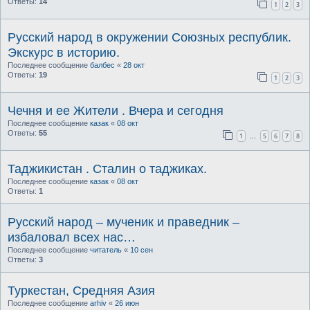
Ответы:
14
1
2
3
Русский народ в окружении Союзных республик.
Экскурс в историю.
Последнее сообщение
балбес
«
28 окт
Ответы:
19
1
2
3
Чечня и ее Жители . Вчера и сегодня
Последнее сообщение
казак
«
08 окт
Ответы:
55
1
5
6
7
8
…
Таджикистан . Сталин о таджиках.
Последнее сообщение
казак
«
08 окт
Ответы:
1
Русский народ – мученик и праведник –
избаловал всех нас…
Последнее сообщение
читатель
«
10 сен
Ответы:
3
Туркестан, Средняя Азия
Последнее сообщение
arhiv
«
26 июн