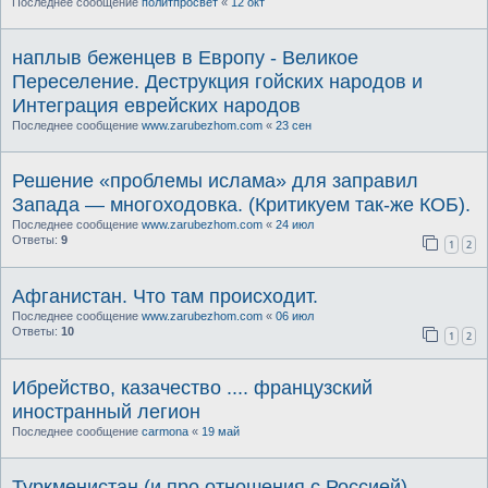
Последнее сообщение
политпросвет
«
12 окт
наплыв беженцев в Европу - Великое
Переселение. Деструкция гойских народов и
Интеграция еврейских народов
Последнее сообщение
www.zarubezhom.com
«
23 сен
Решение «проблемы ислама» для заправил
Запада — многоходовка. (Критикуем так-же КОБ).
Последнее сообщение
www.zarubezhom.com
«
24 июл
Ответы:
9
1
2
Афганистан. Что там происходит.
Последнее сообщение
www.zarubezhom.com
«
06 июл
Ответы:
10
1
2
Ибрейство, казачество .... французский
иностранный легион
Последнее сообщение
carmona
«
19 май
Туркменистан (и про отношения с Россией)