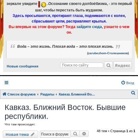
зеркале увидите
.Осознание своего долбоёбизма, - это первый
шаг, чтобы перестать быть мудаком.
Здесь просыпаются, протирают глаза, поднимаются с колен,
сбрасывают цепи, расправляют крылья.
Вы впервые на этом форуме? Тогда
зайдите сюда
, узнаете о чем
он.
Вода – это жизнь. Плохая вода – это плохая жизнь.
(
zarubezhom-Столешников
)
Яндекс
Новые сообщения
Вход
Список форумов
Разделы
Кавказ. Ближний Восток. Бывшие республики.
о
Кавказ. Ближний Восток. Бывшие
и
республики.
с
к
Что там происходит.
48 тем • Страница
1
из
1
Поиск
Расширенный поиск
Новая тема