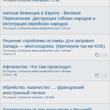
Последнее сообщение
политпросвет
«
12 окт
наплыв беженцев в Европу - Великое
Переселение. Деструкция гойских народов и
Интеграция еврейских народов
Последнее сообщение
www.zarubezhom.com
«
23 сен
Решение «проблемы ислама» для заправил
Запада — многоходовка. (Критикуем так-же КОБ).
Последнее сообщение
www.zarubezhom.com
«
24 июл
Ответы:
9
1
2
Афганистан. Что там происходит.
Последнее сообщение
www.zarubezhom.com
«
06 июл
Ответы:
10
1
2
Ибрейство, казачество .... французский
иностранный легион
Последнее сообщение
carmona
«
19 май
Туркменистан (и про отношения с Россией)