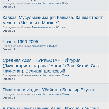
Последнее сообщение
www.zarubezhom.com
«
12 фев
Ответы:
1
Кавказ. Мусульманизация Кавказа. Зачем строят
мечеть в Чечне и в Москве?
Последнее сообщение
Антинационалист
«
06 фев
Ответы:
6
Чечня: 1990-2005
Последнее сообщение
bulochnikov
«
15 фев
Ответы:
2
Средняя Азия - ТУРКЕСТАН - Уйгурия
(Джунагария) - страна "Нагов" (Зап. Китай, Сев.
Пакистан), Великий Шелковый
Последнее сообщение
www.zarubezhom.com
«
03 окт
Ответы:
4
Пакистан и Индия. Убийство Беназир Бхутто
Последнее сообщение
www.zarubezhom.com
«
03 окт
Ответы:
3
Битва за Центральную Азию . Россия и Англия,