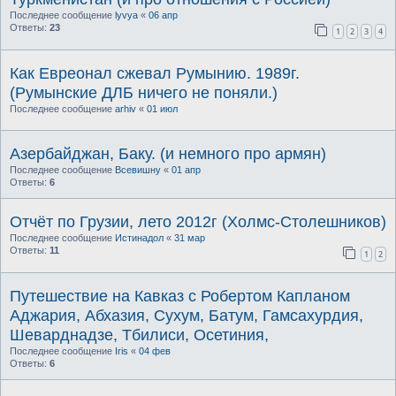
Последнее сообщение
lyvya
«
06 апр
Ответы:
23
1
2
3
4
Как Евреонал сжевал Румынию. 1989г.
(Румынские ДЛБ ничего не поняли.)
Последнее сообщение
arhiv
«
01 июл
Азербайджан, Баку. (и немного про армян)
Последнее сообщение
Всевишну
«
01 апр
Ответы:
6
Отчёт по Грузии, лето 2012г (Холмс-Столешников)
Последнее сообщение
Истинадол
«
31 мар
Ответы:
11
1
2
Путешествие на Кавказ с Робертом Капланом
Аджария, Абхазия, Сухум, Батум, Гамсахурдия,
Шеварднадзе, Тбилиси, Осетиния,
Последнее сообщение
Iris
«
04 фев
Ответы:
6