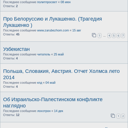
Последнее сообщение
политпросвет
«
08 июн
Ответы:
2
Про Белоруссию и Лукашенко. (Трагедия
Лукашенко )
Последнее сообщение
www.zarubezhom.com
«
15 авг
Ответы:
45
1
4
5
6
7
…
Узбекистан
Последнее сообщение
читатель
«
25 май
Ответы:
4
Польша, Словакия, Австрия. Отчет Холмса лето
2014
Последнее сообщение
кпд
«
04 май
Ответы:
4
Об Израильско-Палестинском конфликте
наглядно
Последнее сообщение
лохотрон
«
14 дек
Ответы:
12
1
2