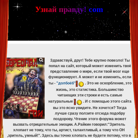
[phpBB Debug] PHP Warning
: in file
[ROOT]/phpbb/db/driver/mysqli.php
on line
265
:
mysqli_fetch_assoc(): Couldn't fetch mysqli_result
У
з
н
а
й
п
р
а
в
д
у
!
c
om
[phpBB Debug] PHP Warning
: in file
[ROOT]/phpbb/db/driver/mysqli.php
on line
329
:
mysqli_free_result(): Couldn't fetch mysqli_result
[phpBB Debug] PHP Warning
: in file
[ROOT]/phpbb/db/driver/mysqli.php
on line
265
:
mysqli_fetch_assoc(): Couldn't fetch mysqli_result
[phpBB Debug] PHP Warning
: in file
[ROOT]/phpbb/db/driver/mysqli.php
on line
329
:
mysqli_free_result(): Couldn't fetch mysqli_result
[phpBB Debug] PHP Warning
: in file
[ROOT]/phpbb/db/driver/mysqli.php
on line
265
:
mysqli_fetch_assoc(): Couldn't fetch mysqli_result
[phpBB Debug] PHP Warning
: in file
[ROOT]/phpbb/db/driver/mysqli.php
on line
329
:
mysqli_free_result(): Couldn't fetch mysqli_result
Здравствуй, друг! Тебе крупно повезло! Ты
попал на сайт, который может изменить твоё
представление о мире, если твой мозг еще
функционирует. А может и не изменить, если
ты -
"долбоёб"
. Это не оскорбление, это
жизнь, это статистика. Большинство
читающих эти строки и есть самые
натуральные
. И с помощью этого сайта
вы это ясно увидите. Не хочется? Тогда
лучше сразу ползите отсюда подобру
поздорову. Чтение этого форума может
вызвать отрицательные эмоции. А.Райкин говорил:"Зритель
хлопает не тому, что ты, артист, талантливый, а тому что ОН
,зритель, умный!". Здесь вы точно хлопать не будете потому, что в