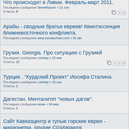
Что происходит в Ливии. Февраль-март 2011.
Последнее сообщение
StreetRacers
«
21 сен
Ответы:
9
1
2
Арабы - сводные братья евреев! Квинтэссенция
ближневосточного конфликта.
Последнее сообщение
www.zarubezhom.com
«
01 авг
Грузия. Georgia. Про ситуацию с Грузией
Последнее сообщение
conetop
«
15 янв
Ответы:
17
1
2
3
Турция . "Курдский Проект" Иосифа Сталина
Последнее сообщение
conetop
«
16 сен
Ответы:
1
Дагестан. Менталитет "новых дагов".
Последнее сообщение
казак
«
04 июн
Ответы:
1
Cайт Кавказцентр и тупые горские евреи -
марионетки, орудие СШИзраиля.