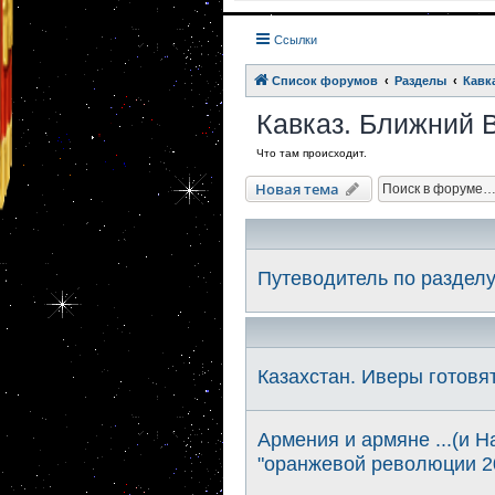
Ссылки
Список форумов
Разделы
Кавк
Кавказ. Ближний 
Что там происходит.
Новая тема
Путеводитель по разделу
Казахстан. Иверы готовя
Армения и армяне ...(и 
"оранжевой революции 2