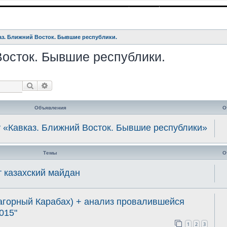
аз. Ближний Восток. Бывшие республики.
Восток. Бывшие республики.
Поиск
Расширенный поиск
Объявления
О
 «Кавказ. Ближний Восток. Бывшие республики»
Темы
О
т казахский майдан
Нагорный Карабах) + анализ провалившейся
015"
1
2
3