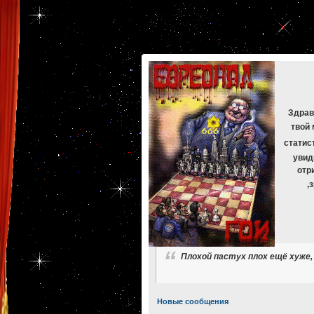
[phpBB Debug] PHP Warning
: in file
[ROOT]/phpbb/db/driver/mysqli.php
on line
265
:
mysqli_f
[phpBB Debug] PHP Warning
: in file
[ROOT]/phpbb/db/driver/mysqli.php
on line
329
:
mysqli_f
[phpBB Debug] PHP Warning
: in file
[ROOT]/phpbb/db/driver/mysqli.php
on line
265
:
mysqli_f
[phpBB Debug] PHP Warning
: in file
[ROOT]/phpbb/db/driver/mysqli.php
on line
329
:
mysqli_f
[phpBB Debug] PHP Warning
: in file
[ROOT]/phpbb/db/driver/mysqli.php
on line
265
:
mysqli_f
[phpBB Debug] PHP Warning
: in file
[ROOT]/phpbb/db/driver/mysqli.php
on line
329
:
mysqli_f
Здрав
твой 
статис
увид
отр
,
Плохой пастух плох ещё хуже,
Новые сообщения