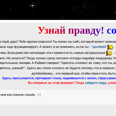
etch_assoc(): Couldn't fetch mysqli_result
ree_result(): Couldn't fetch mysqli_result
etch_assoc(): Couldn't fetch mysqli_result
ree_result(): Couldn't fetch mysqli_result
etch_assoc(): Couldn't fetch mysqli_result
ree_result(): Couldn't fetch mysqli_result
У
з
н
а
й
п
р
а
в
д
у
!
c
ствуй, друг! Тебе крупно повезло! Ты попал на сайт, который может измен
мозг еще функционирует. А может и не изменить, если ты -
"долбоёб"
тика. Большинство читающих эти строки и есть самые натуральные
.
ите. Не хочется? Тогда лучше сразу ползите отсюда подобру поздорову. 
ицательные эмоции. А.Райкин говорил:"Зритель хлопает не тому, что ты, а
зритель, умный!". Здесь вы точно хлопать не будете потому, что в зеркале
долбоёбизма, - это первый шаг, чтобы перестать быт
Здесь просыпаются, протирают глаза, поднимаются с колен, сбрасываю
Вы впервые на этом форуме? Тогда
зайдите сюда
, узна
 чем его плохое стадо.