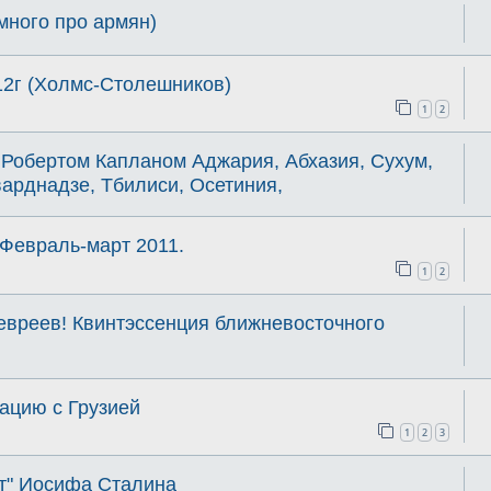
много про армян)
012г (Холмс-Столешников)
1
2
 Робертом Капланом Аджария, Абхазия, Сухум,
арднадзе, Тбилиси, Осетиния,
 Февраль-март 2011.
1
2
евреев! Квинтэссенция ближневосточного
уацию с Грузией
1
2
3
кт" Иосифа Сталина