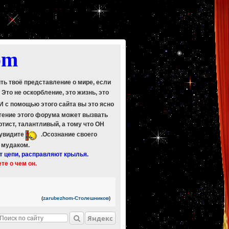
om
ить твоё представление о мире, если
. Это не оскорбление, это жизнь, это
 И с помощью этого сайта вы это ясно
Чтение этого форума может вызвать
ртист, талантливый, а тому что ОН
 увидите
.Осознание своего
ь мудаком.
т цепи, расправляют крылья.
ете о чем он.
(
zarubezhom-Столешников
)
Яндекс