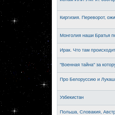
Киргизия. Переворот, ож
Монголия наши Братья по
Ирак. Что там происходит
"Военная тайна" за кото
Про Белоруссию и Лукаше
Узбекистан
Польша, Словакия, Австр