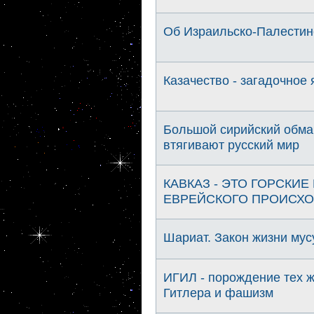
Об Израильско-Палестин
Казачество - загадочное 
Большой сирийский обман.
втягивают русский мир
КАВКАЗ - ЭТО ГОРСКИЕ
ЕВРЕЙСКОГО ПРОИСХ
Шариат. Закон жизни мус
ИГИЛ - порождение тех 
Гитлера и фашизм