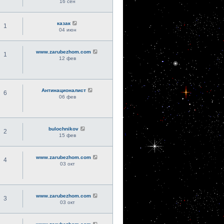
16 сен
казак
1
04 июн
www.zarubezhom.com
1
12 фев
Антинационалист
6
06 фев
bulochnikov
2
15 фев
www.zarubezhom.com
4
03 окт
www.zarubezhom.com
3
03 окт