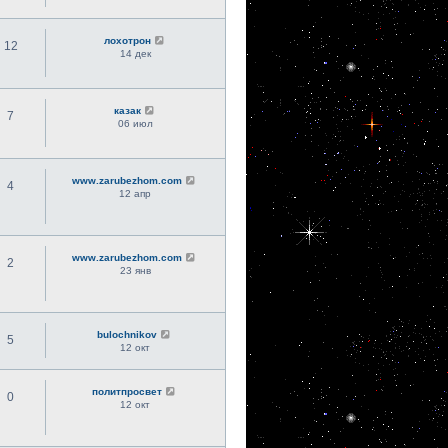
лохотрон
12
14 дек
казак
7
06 июл
www.zarubezhom.com
4
12 апр
www.zarubezhom.com
2
23 янв
bulochnikov
5
12 окт
политпросвет
0
12 окт