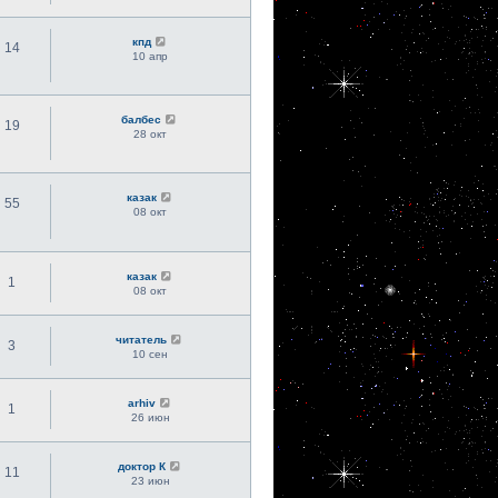
кпд
14
10 апр
балбес
19
28 окт
казак
55
08 окт
казак
1
08 окт
читатель
3
10 сен
arhiv
1
26 июн
доктор К
11
23 июн