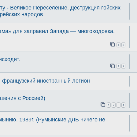
у - Великое Переселение. Деструкция гойских
врейских народов
ма» для заправил Запада — многоходовка.
1
2
исходит.
1
2
.. французский иностранный легион
ошения с Россией)
1
2
3
4
ынию. 1989г. (Румынские ДЛБ ничего не