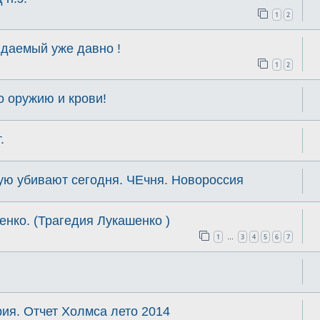
1
2
идаемый уже давно !
1
2
 оружию и крови!
.
рую убивают сегодня. ЧЕчня. Новороссия
нко. (Трагедия Лукашенко )
1
3
4
5
6
7
…
ия. Отчет Холмса лето 2014