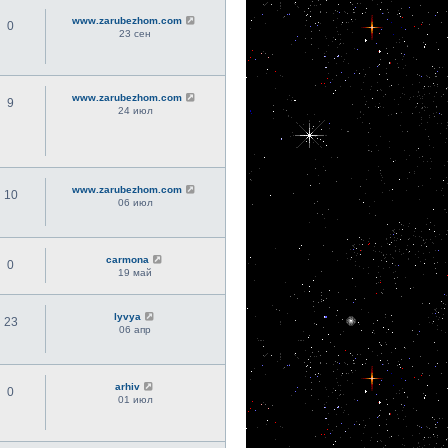
www.zarubezhom.com
0
23 сен
www.zarubezhom.com
9
24 июл
www.zarubezhom.com
10
06 июл
carmona
0
19 май
lyvya
23
06 апр
arhiv
0
01 июл