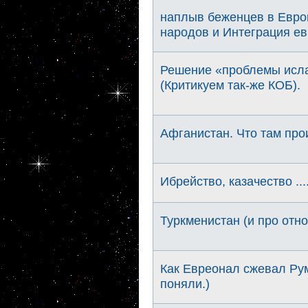
наплыв беженцев в Европ
народов и Интеграция е
Решение «проблемы исла
(Критикуем так-же КОБ).
Афганистан. Что там про
Ибрейство, казачество ..
Туркменистан (и про отн
Как Евреонал сжевал Рум
поняли.)