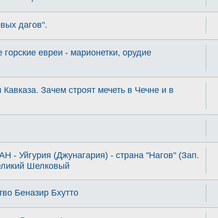
вых дагов".
 горские евреи - марионетки, орудие
Кавказа. Зачем строят мечеть в Чечне и в
 - Уйгурия (Джунагария) - страна "Нагов" (Зап.
Великий Шелковый
тво Беназир Бхутто