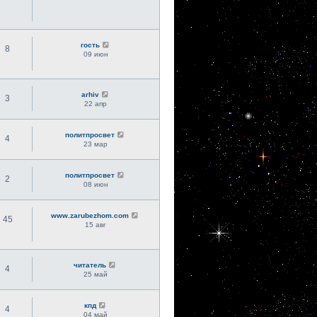
гость
8
09 июн
arhiv
3
22 апр
политпросвет
4
23 мар
политпросвет
2
08 июн
www.zarubezhom.com
45
15 авг
читатель
4
25 май
кпд
4
04 май