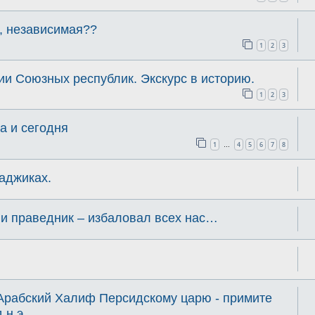
, независимая??
1
2
3
ии Союзных республик. Экскурс в историю.
1
2
3
а и сегодня
1
4
5
6
7
8
…
таджиках.
 и праведник – избаловал всех нас…
 Арабский Халиф Персидскому царю - примите
 н.э.