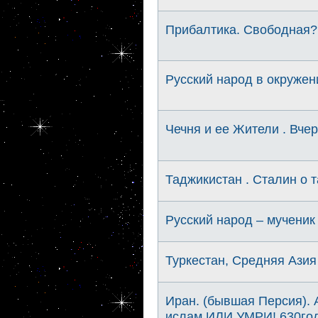
Прибалтика. Свободная?
Русский народ в окружен
Чечня и ее Жители . Вчер
Таджикистан . Сталин о 
Русский народ – мученик
Туркестан, Средняя Азия
Иран. (бывшая Персия).
ислам ИЛИ УМРИ! 630год