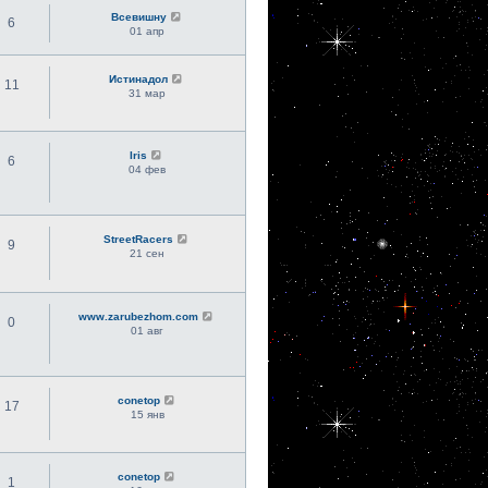
Всевишну
6
01 апр
Истинадол
11
31 мар
Iris
6
04 фев
StreetRacers
9
21 сен
www.zarubezhom.com
0
01 авг
conetop
17
15 янв
conetop
1