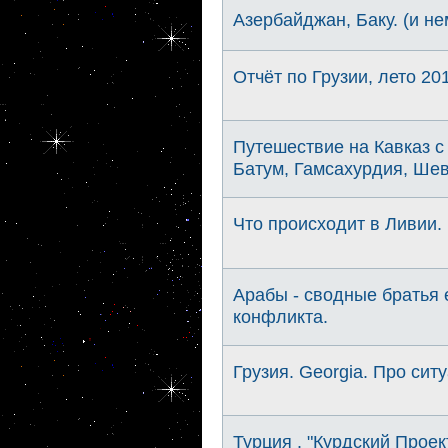
Азербайджан, Баку. (и не
Отчёт по Грузии, лето 2
Путешествие на Кавказ с
Батум, Гамсахурдия, Шев
Что происходит в Ливии.
Арабы - сводные братья 
конфликта.
Грузия. Georgia. Про сит
Турция . "Курдский Прое