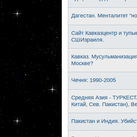
Дагестан. Менталитет "но
Cайт Кавказцентр и тупые
СШИзраиля.
Кавказ. Мусульманизация 
Москве?
Чечня: 1990-2005
Средняя Азия - ТУРКЕСТАН
Китай, Сев. Пакистан), 
Пакистан и Индия. Убийс