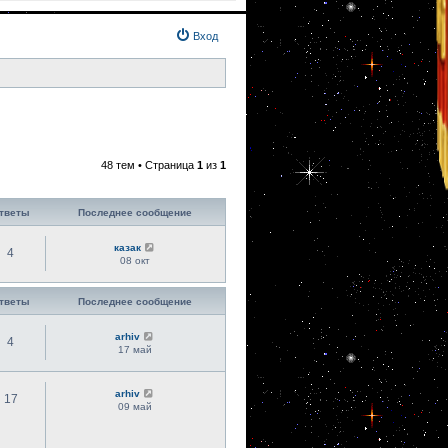
Вход
48 тем • Страница
1
из
1
тветы
Последнее сообщение
казак
4
08 окт
тветы
Последнее сообщение
arhiv
4
17 май
arhiv
17
09 май