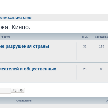
сство. Культурка. Кинцо.
рка. Кинцо.
Форум
Темы
Сообщени
ие разрушения страны
32
115
писателей и общественных
26
80
Поиск
Расширенный поиск
Объявления
О