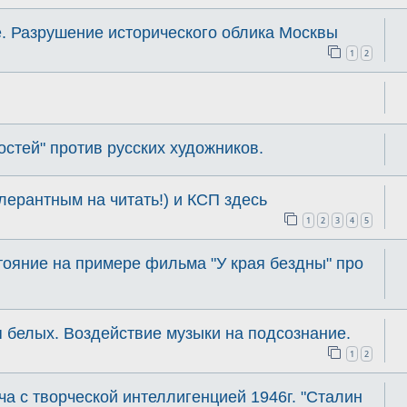
. Разрушение исторического облика Москвы
1
2
стей" против русских художников.
лерантным на читать!) и КСП здесь
1
2
3
4
5
тояние на примере фильма "У края бездны" про
 белых. Воздействие музыки на подсознание.
1
2
ча с творческой интеллигенцией 1946г. "Сталин