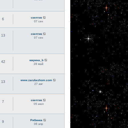
скептик
6
07 сен
скептик
13
07 сен
марина_b
42
28 май
www.zarubezhom.com
13
27 авг
скептик
7
05 июл
Рябинка
9
06 апр