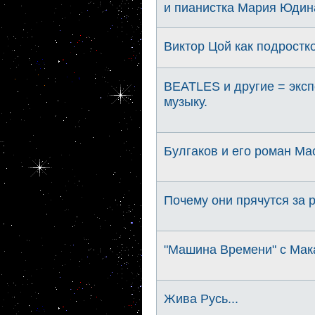
и пианистка Мария Юдин
Виктор Цой как подростк
BEATLES и другие = эксп
музыку.
Булгаков и его роман Мас
Почему они прячутся за
"Машина Времени" с Мак
Жива Русь...