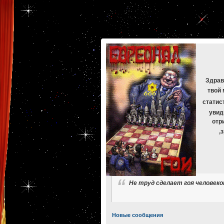
[phpBB Debug] PHP Warning
: in file
[ROOT]/phpbb/db/driver/mysqli.php
on line
265
:
mysqli_f
[phpBB Debug] PHP Warning
: in file
[ROOT]/phpbb/db/driver/mysqli.php
on line
329
:
mysqli_f
[phpBB Debug] PHP Warning
: in file
[ROOT]/phpbb/db/driver/mysqli.php
on line
265
:
mysqli_f
[phpBB Debug] PHP Warning
: in file
[ROOT]/phpbb/db/driver/mysqli.php
on line
329
:
mysqli_f
[phpBB Debug] PHP Warning
: in file
[ROOT]/phpbb/db/driver/mysqli.php
on line
265
:
mysqli_f
[phpBB Debug] PHP Warning
: in file
[ROOT]/phpbb/db/driver/mysqli.php
on line
329
:
mysqli_f
Здрав
твой 
статис
увид
отр
,
Не труд сделает гоя человеко
Новые сообщения