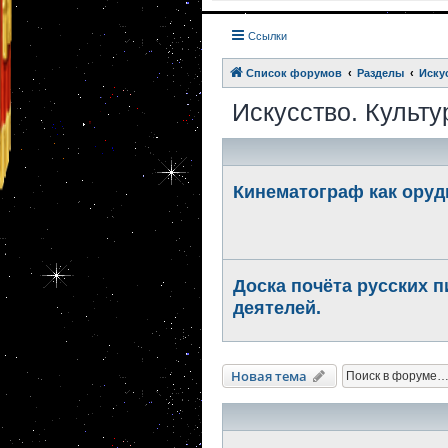
Ссылки
Список форумов
Разделы
Иску
Искусство. Культу
Кинематограф как оруд
Доска почёта русских 
деятелей.
Новая тема