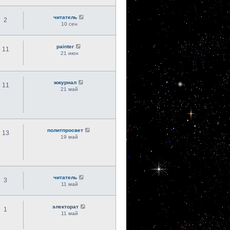
читатель
2
10 сен
painter
11
21 июн
жжурнал
11
21 май
политпросвет
13
19 май
читатель
3
11 май
электорат
1
11 май