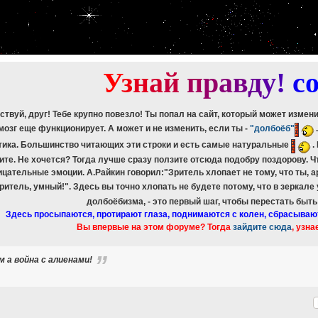
etch_assoc(): Couldn't fetch mysqli_result
ree_result(): Couldn't fetch mysqli_result
etch_assoc(): Couldn't fetch mysqli_result
ree_result(): Couldn't fetch mysqli_result
etch_assoc(): Couldn't fetch mysqli_result
ree_result(): Couldn't fetch mysqli_result
У
з
н
а
й
п
р
а
в
д
у
!
c
ствуй, друг! Тебе крупно повезло! Ты попал на сайт, который может измен
мозг еще функционирует. А может и не изменить, если ты -
"долбоёб"
тика. Большинство читающих эти строки и есть самые натуральные
.
ите. Не хочется? Тогда лучше сразу ползите отсюда подобру поздорову. 
ицательные эмоции. А.Райкин говорил:"Зритель хлопает не тому, что ты, а
зритель, умный!". Здесь вы точно хлопать не будете потому, что в зеркале
долбоёбизма, - это первый шаг, чтобы перестать быт
Здесь просыпаются, протирают глаза, поднимаются с колен, сбрасываю
Вы впервые на этом форуме? Тогда
зайдите сюда
, узна
м а война с алиенами!