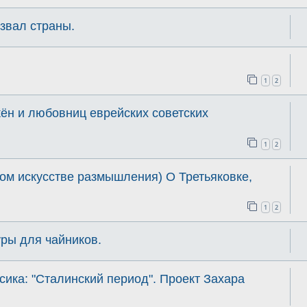
азвал страны.
1
2
жён и любовниц еврейских советских
1
2
ком искусстве размышления) О Третьяковке,
1
2
ры для чайников.
сика: "Сталинский период". Проект Захара