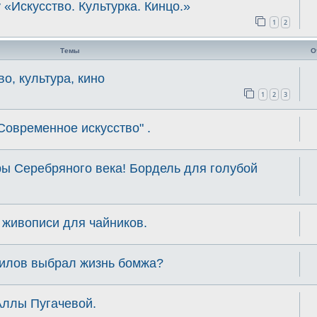
 «Искусство. Культурка. Кинцо.»
1
2
Темы
О
во, культура, кино
1
2
3
Современное искусство" .
уры Серебряного века! Бордель для голубой
 живописи для чайников.
тилов выбрал жизнь бомжа?
Аллы Пугачевой.