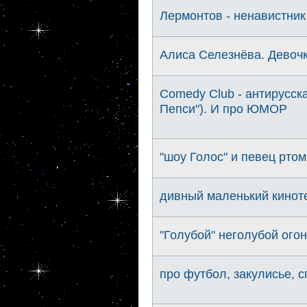
Лермонтов - ненавистник
Алиса Селезнёва. Девочк
Comedy Club - антирусск
Пепси"). И про ЮМОР
"шоу Голос" и певец рто
дивный маленький кинот
"Голубой" неголубой ого
про футбол, закулисье, 