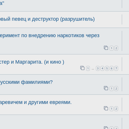
а"
овый певец и деструктор (разрушитель)
еримент по внедрению наркотиков через
1
2
тер и Маргарита. (и кино )
1
3
4
5
6
7
…
 русскими фамилиями?
1
2
аревичем и другими евреями.
1
2
1
2