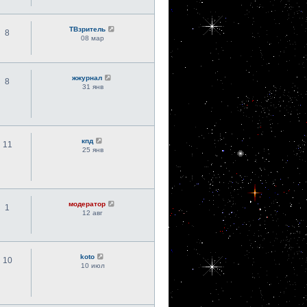
ТВзритель
8
08 мар
жжурнал
8
31 янв
кпд
11
25 янв
модератор
1
12 авг
koto
10
10 июл