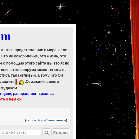
om
ить твоё представление о мире, если
. Это не оскорбление, это жизнь, это
 И с помощью этого сайта вы это ясно
Чтение этого форума может вызвать
ртист, талантливый, а тому что ОН
 увидите
.Осознание своего
ь мудаком.
т цепи, расправляют крылья.
ете о чем он.
(
zarubezhom-Столешников
)
Яндекс