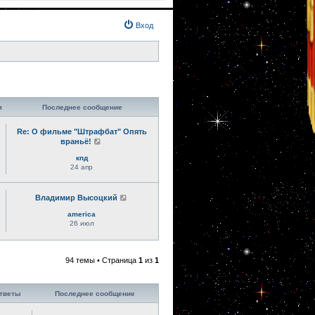
Вход
я
Последнее сообщение
Re: О фильме "Штрафбат" Опять
враньё!
кпд
24 апр
Владимир Высоцкий
america
26 июл
94 темы • Страница
1
из
1
тветы
Последнее сообщение