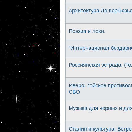
Архитектура Ле Корбюзье
Поэзия и лохи.
"Интернационал бездарно
Россиянская эстрада. (то
Иверо- гойское противос
СВО
Музыка для черных и для
Сталин и культура. Встре