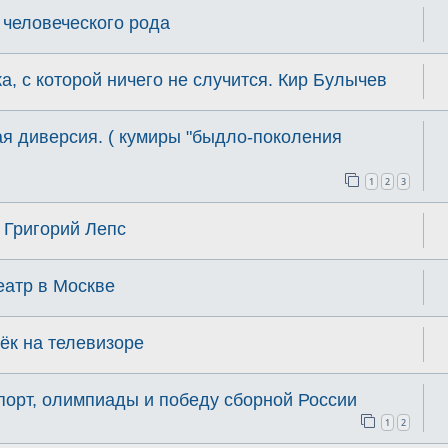
 человеческого рода
а, с которой ничего не случится. Кир Булычев
ая диверсия. ( кумиры "быдло-поколения
1
2
3
м Григорий Лепс
еатр в Москве
нёк на телевизоре
спорт, олимпиады и победу сборной России
1
2