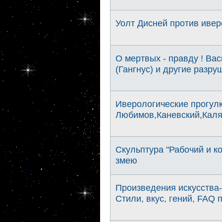
Уолт Дисней против ивер
О мертвых - правду ! Вас
(Гангнус) и другие разр
Иверологические прогулк
Любимов,Каневский,Каляг
Скульптура "Рабочий и к
змею
Произведения искусства-
Стили, вкус, гений, FAQ