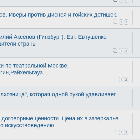
ов. Иверы против Диснея и гойских детишек.
1
2
илий Аксёнов (Гинзбург), Евг. Евтушенко
ушители страны
1
2
и по театральной Москве.
ин,Райхельгауз...
1
2
олхозница", которая одной рукой удавливает
 договорные ценности. Цена их в зазеркалье.
 по искусствоведению
1
2