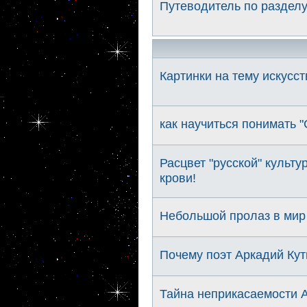
Путеводитель по разделу
Картинки на тему искусст
как научиться понимать "
Расцвет "русской" культ
крови!
Небольшой пролаз в мир
Почему поэт Аркадий Ку
Тайна неприкасаемости 