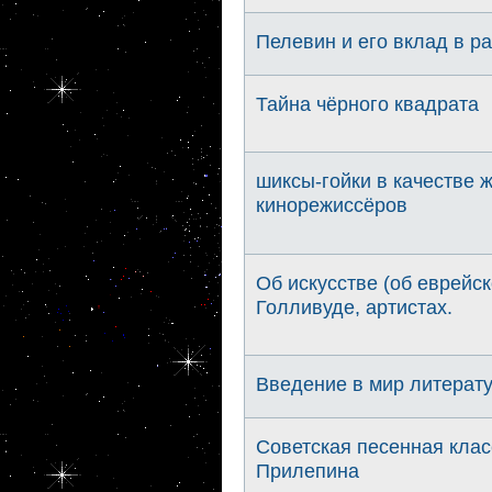
Пелевин и его вклад в р
Тайна чёрного квадрата
шиксы-гойки в качестве 
кинорежиссёров
Об искусстве (об еврейс
Голливуде, артистах.
Введение в мир литерату
Советская песенная клас
Прилепина