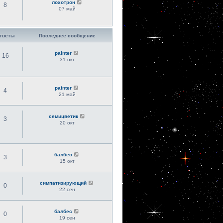
лохотрон
8
07 май
тветы
Последнее сообщение
painter
16
31 окт
painter
4
21 май
семицветик
3
20 окт
балбес
3
15 окт
симпатизирующий
0
22 сен
балбес
0
19 сен