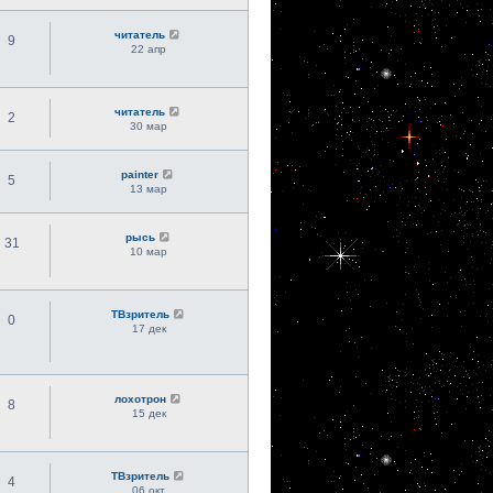
читатель
9
22 апр
читатель
2
30 мар
painter
5
13 мар
рысь
31
10 мар
ТВзритель
0
17 дек
лохотрон
8
15 дек
ТВзритель
4
06 окт