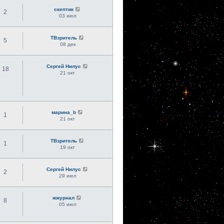
скептик
2
03 июл
ТВзритель
5
08 дек
Сергей Нилус
18
21 окт
марина_b
1
21 окт
ТВзритель
1
19 окт
Сергей Нилус
2
29 июл
жжурнал
8
05 июл