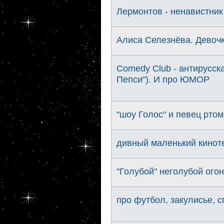
Лермонтов - ненавистник
Алиса Селезнёва. Девочк
Comedy Club - антирусск
Пепси"). И про ЮМОР
"шоу Голос" и певец рто
дивный маленький кинот
"Голубой" неголубой ого
про футбол, закулисье, 