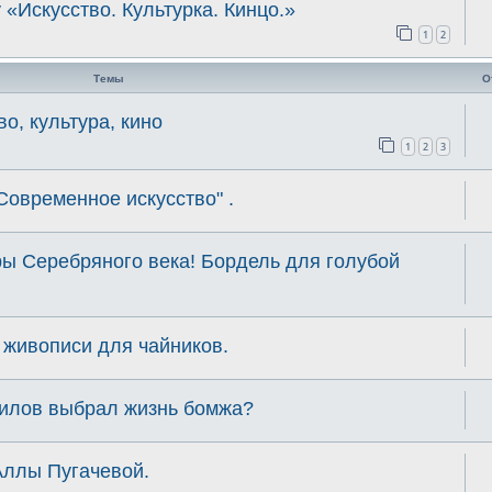
 «Искусство. Культурка. Кинцо.»
1
2
Темы
О
во, культура, кино
1
2
3
Современное искусство" .
уры Серебряного века! Бордель для голубой
 живописи для чайников.
тилов выбрал жизнь бомжа?
Аллы Пугачевой.