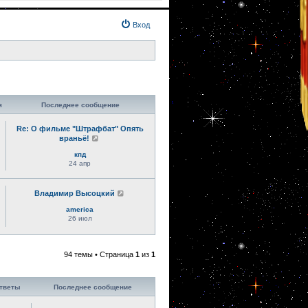
Вход
я
Последнее сообщение
Re: О фильме "Штрафбат" Опять
враньё!
кпд
24 апр
Владимир Высоцкий
america
26 июл
94 темы • Страница
1
из
1
тветы
Последнее сообщение