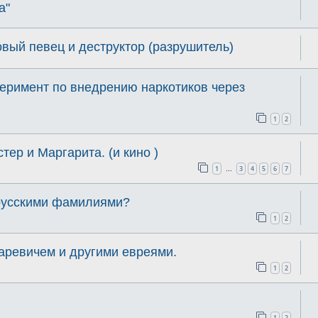
а"
овый певец и деструктор (разрушитель)
еримент по внедрению наркотиков через
1
2
тер и Маргарита. (и кино )
1
3
4
5
6
7
…
 русскими фамилиями?
1
2
аревичем и другими евреями.
1
2
1
2