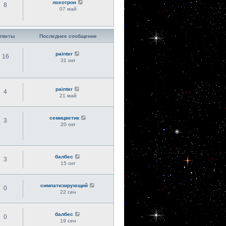
лохотрон
8
07 май
тветы
Последнее сообщение
painter
16
31 окт
painter
4
21 май
семицветик
3
20 окт
балбес
3
15 окт
симпатизирующий
0
22 сен
балбес
0
19 сен