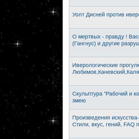
Уолт Дисней против ивер
О мертвых - правду ! Вас
(Гангнус) и другие разр
Иверологические прогулк
Любимов,Каневский,Каляг
Скульптура "Рабочий и к
змею
Произведения искусства-
Стили, вкус, гений, FAQ