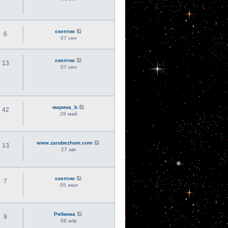
скептик
6
07 сен
скептик
13
07 сен
марина_b
42
28 май
www.zarubezhom.com
13
27 авг
скептик
7
05 июл
Рябинка
9
06 апр