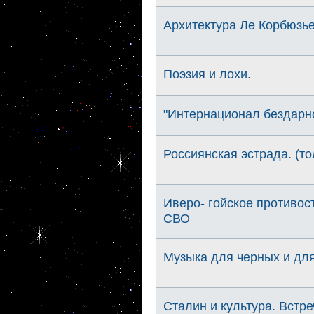
Архитектура Ле Корбюзье
Поэзия и лохи.
"Интернационал бездарно
Россиянская эстрада. (то
Иверо- гойское противос
СВО
Музыка для черных и для
Сталин и культура. Встре