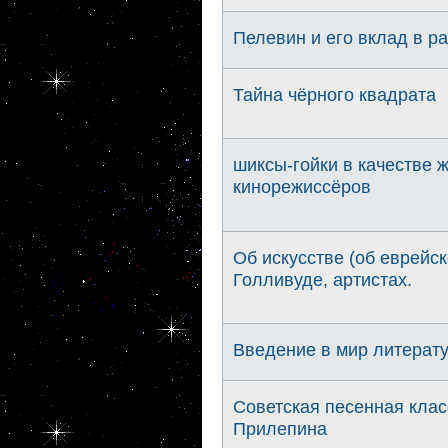
Пелевин и его вклад в р
Тайна чёрного квадрата
шиксы-гойки в качестве 
кинорежиссёров
Об искусстве (об еврейс
Голливуде, артистах.
Введение в мир литерату
Советская песенная клас
Прилепина