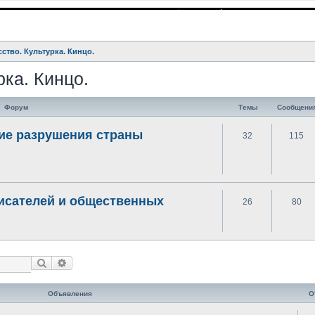
сство. Культурка. Кинцо.
рка. Кинцо.
Форум
Темы
Сообщени
ие разрушения страны
32
115
писателей и общественных
26
80
Поиск
Расширенный поиск
Объявления
О