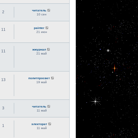
читатель
2
10 сен
painter
11
21 июн
жжурнал
11
21 май
политпросвет
13
19 май
читатель
3
11 май
электорат
1
11 май