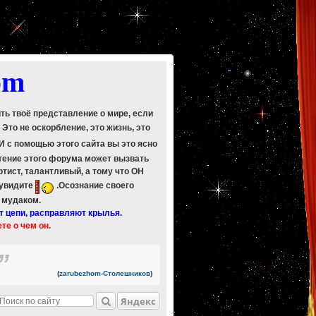
om
ить твоё представление о мире, если
. Это не оскорбление, это жизнь, это
 И с помощью этого сайта вы это ясно
Чтение этого форума может вызвать
ртист, талантливый, а тому что ОН
 увидите
.Осознание своего
ь мудаком.
т цепи, расправляют крылья.
ете о чем он.
(
zarubezhom-Столешников
)
Яндекс