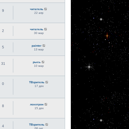
читатель
9
22 апр
читатель
2
30 мар
painter
5
13 мар
рысь
31
10 мар
ТВзритель
0
17 дек
лохотрон
8
15 дек
ТВзритель
4
06 окт