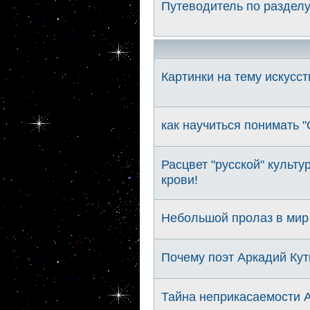
Путеводитель по разделу
Картинки на тему искусст
как научиться понимать "
Расцвет "русской" культ
крови!
Небольшой пролаз в мир
Почему поэт Аркадий Ку
Тайна неприкасаемости 