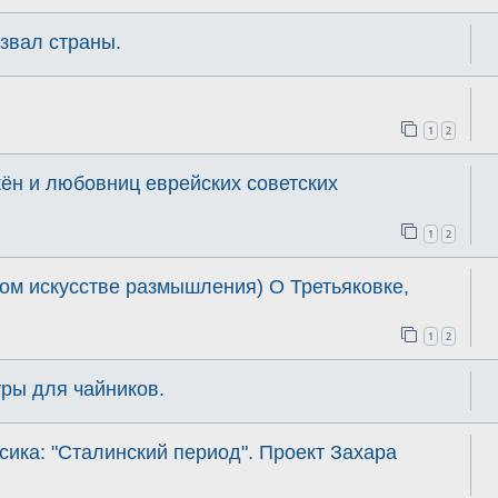
азвал страны.
1
2
жён и любовниц еврейских советских
1
2
ком искусстве размышления) О Третьяковке,
1
2
ры для чайников.
сика: "Сталинский период". Проект Захара