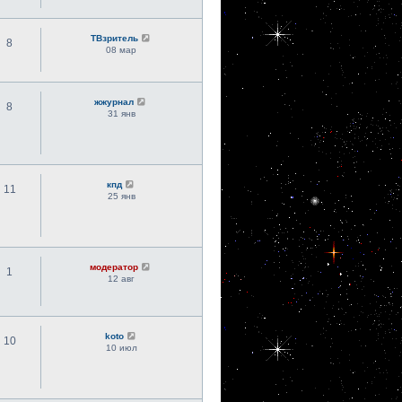
ТВзритель
8
08 мар
жжурнал
8
31 янв
кпд
11
25 янв
модератор
1
12 авг
koto
10
10 июл