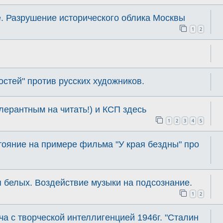
. Разрушение исторического облика Москвы
1
2
стей" против русских художников.
лерантным на читать!) и КСП здесь
1
2
3
4
5
тояние на примере фильма "У края бездны" про
 белых. Воздействие музыки на подсознание.
1
2
ча с творческой интеллигенцией 1946г. "Сталин