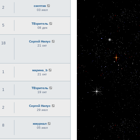
скептик
2
03 июл
ТВзритель
5
08 дек
Сергей Нилус
18
21 окт
марина_b
1
21 окт
ТВзритель
1
19 окт
Сергей Нилус
2
29 июл
жжурнал
8
05 июл