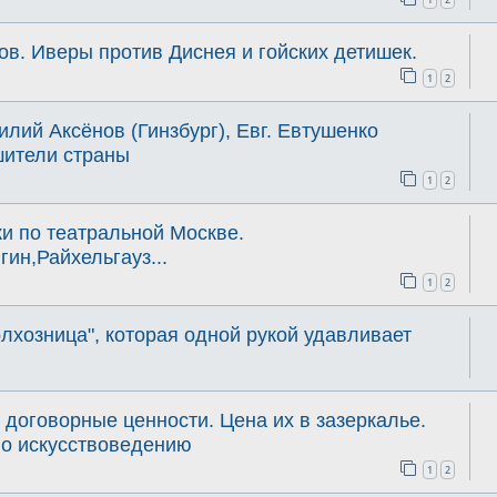
ов. Иверы против Диснея и гойских детишек.
1
2
илий Аксёнов (Гинзбург), Евг. Евтушенко
ушители страны
1
2
и по театральной Москве.
ин,Райхельгауз...
1
2
олхозница", которая одной рукой удавливает
 договорные ценности. Цена их в зазеркалье.
 по искусствоведению
1
2