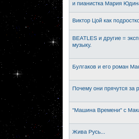
и пианистка Мария Юдин
Виктор Цой как подростк
BEATLES и другие = эксп
музыку.
Булгаков и его роман Мас
Почему они прячутся за
"Машина Времени" с Мак
Жива Русь...