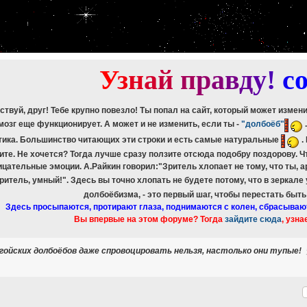
etch_assoc(): Couldn't fetch mysqli_result
ree_result(): Couldn't fetch mysqli_result
etch_assoc(): Couldn't fetch mysqli_result
ree_result(): Couldn't fetch mysqli_result
etch_assoc(): Couldn't fetch mysqli_result
ree_result(): Couldn't fetch mysqli_result
У
з
н
а
й
п
р
а
в
д
у
!
c
ствуй, друг! Тебе крупно повезло! Ты попал на сайт, который может измен
мозг еще функционирует. А может и не изменить, если ты -
"долбоёб"
тика. Большинство читающих эти строки и есть самые натуральные
.
ите. Не хочется? Тогда лучше сразу ползите отсюда подобру поздорову. 
ицательные эмоции. А.Райкин говорил:"Зритель хлопает не тому, что ты, а
зритель, умный!". Здесь вы точно хлопать не будете потому, что в зеркале
долбоёбизма, - это первый шаг, чтобы перестать быт
Здесь просыпаются, протирают глаза, поднимаются с колен, сбрасываю
Вы впервые на этом форуме? Тогда
зайдите сюда
, узна
- гойских долбоёбов даже спровоцировать нельзя, настолько они тупые!