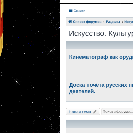
Ссылки
Список форумов
Разделы
Иску
Искусство. Культу
Кинематограф как оруд
Доска почёта русских 
деятелей.
Новая тема