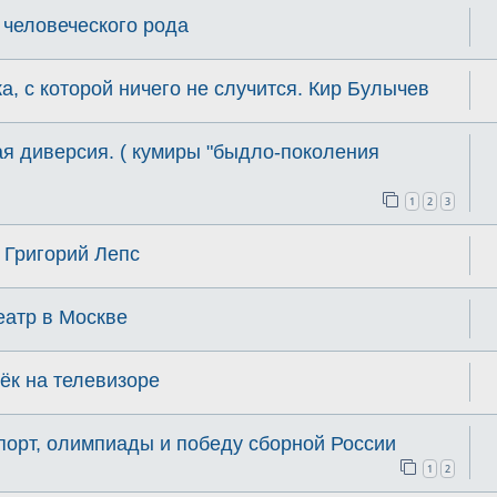
 человеческого рода
а, с которой ничего не случится. Кир Булычев
ая диверсия. ( кумиры "быдло-поколения
1
2
3
м Григорий Лепс
еатр в Москве
нёк на телевизоре
спорт, олимпиады и победу сборной России
1
2