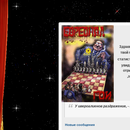
[phpBB Debug] PHP Warning
: in file
[ROOT]/phpbb/db/driver/mysqli.php
on line
265
:
mysqli_f
[phpBB Debug] PHP Warning
: in file
[ROOT]/phpbb/db/driver/mysqli.php
on line
329
:
mysqli_f
[phpBB Debug] PHP Warning
: in file
[ROOT]/phpbb/db/driver/mysqli.php
on line
265
:
mysqli_f
[phpBB Debug] PHP Warning
: in file
[ROOT]/phpbb/db/driver/mysqli.php
on line
329
:
mysqli_f
[phpBB Debug] PHP Warning
: in file
[ROOT]/phpbb/db/driver/mysqli.php
on line
265
:
mysqli_f
[phpBB Debug] PHP Warning
: in file
[ROOT]/phpbb/db/driver/mysqli.php
on line
329
:
mysqli_f
Здрав
твой 
статис
увид
отр
,
У ивероалиенов раздражение, 
Новые сообщения