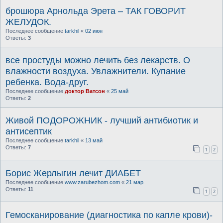
брошюра Арнольда Эрета – ТАК ГОВОРИТ
ЖЕЛУДОК.
Последнее сообщение
tarkhil
«
02 июн
Ответы:
3
все простуды можно лечить без лекарств. О
влажности воздуха. Увлажнители. Купание
ребенка. Вода-друг.
Последнее сообщение
доктор Ватсон
«
25 май
Ответы:
2
Живой ПОДОРОЖНИК - лучший антибиотик и
антисептик
Последнее сообщение
tarkhil
«
13 май
Ответы:
7
1
2
Борис Жерлыгин лечит ДИАБЕТ
Последнее сообщение
www.zarubezhom.com
«
21 мар
Ответы:
11
1
2
Гемосканирование (диагностика по капле крови)-