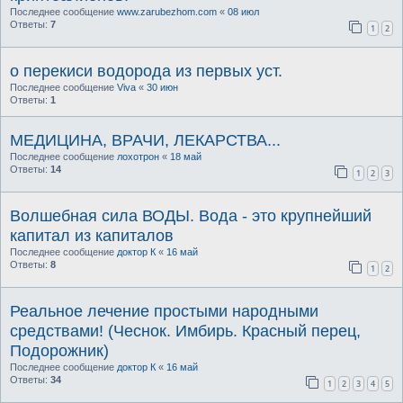
Последнее сообщение
www.zarubezhom.com
«
08 июл
Ответы:
7
1
2
о перекиси водорода из первых уст.
Последнее сообщение
Viva
«
30 июн
Ответы:
1
МЕДИЦИНА, ВРАЧИ, ЛЕКАРСТВА...
Последнее сообщение
лохотрон
«
18 май
Ответы:
14
1
2
3
Волшебная сила ВОДЫ. Вода - это крупнейший
капитал из капиталов
Последнее сообщение
доктор К
«
16 май
Ответы:
8
1
2
Реальное лечение простыми народными
средствами! (Чеснок. Имбирь. Красный перец,
Подорожник)
Последнее сообщение
доктор К
«
16 май
Ответы:
34
1
2
3
4
5