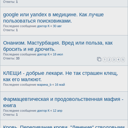
Ответы:
1
google или yandex в медицине. Как лучше
пользоваться поисковиками.
Последнее сообщение
доктор К
«
30 авг
Ответы:
1
Онанизм. Мастурбация. Вред или польза, как
бросить и не дрочить.
Последнее сообщение
доктор К
«
18 июл
Ответы:
33
1
2
3
4
5
КЛЕЩИ - добрые лекари. Не так страшен клещ,
как его малюют.
Последнее сообщение
марина_b
«
16 май
Фармацевтическая и продовольственная мафия -
книга
Последнее сообщение
доктор К
«
12 апр
Ответы:
1
Кровь. Переливание крови. "Лечение" стволовыми