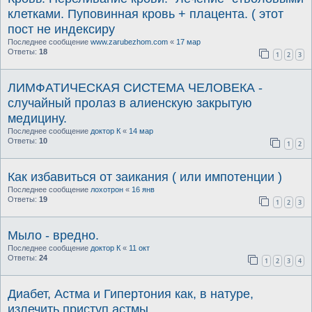
клетками. Пуповинная кровь + плацента. ( этот
пост не индексиру
Последнее сообщение
www.zarubezhom.com
«
17 мар
Ответы:
18
1
2
3
ЛИМФАТИЧЕСКАЯ СИСТЕМА ЧЕЛОВЕКА -
случайный пролаз в алиенскую закрытую
медицину.
Последнее сообщение
доктор К
«
14 мар
Ответы:
10
1
2
Как избавиться от заикания ( или импотенции )
Последнее сообщение
лохотрон
«
16 янв
Ответы:
19
1
2
3
Мыло - вредно.
Последнее сообщение
доктор К
«
11 окт
Ответы:
24
1
2
3
4
Диабет, Астма и Гипертония как, в натуре,
излечить приступ астмы.