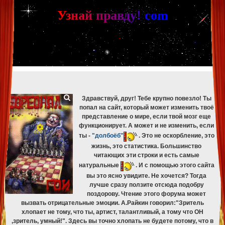
[phpBB Debug] PHP Warning
: in file
[ROOT]/phpbb/db/driver/mysqli.php
on line
265
:
mysqli_fetch_assoc(): Couldn't fetch mysqli_result
У
з
н
а
й
п
р
а
в
д
у
!
c
om
[phpBB Debug] PHP Warning
: in file
[ROOT]/phpbb/db/driver/mysqli.php
on line
329
:
mysqli_free_result(): Couldn't fetch mysqli_result
[phpBB Debug] PHP Warning
: in file
[ROOT]/phpbb/db/driver/mysqli.php
on line
265
:
mysqli_fetch_assoc(): Couldn't fetch mysqli_result
[phpBB Debug] PHP Warning
: in file
[ROOT]/phpbb/db/driver/mysqli.php
on line
329
:
mysqli_free_result(): Couldn't fetch mysqli_result
[phpBB Debug] PHP Warning
: in file
[ROOT]/phpbb/db/driver/mysqli.php
on line
265
:
mysqli_fetch_assoc(): Couldn't fetch mysqli_result
[phpBB Debug] PHP Warning
: in file
[ROOT]/phpbb/db/driver/mysqli.php
on line
329
:
mysqli_free_result(): Couldn't fetch mysqli_result
Здравствуй, друг! Тебе крупно повезло! Ты
попал на сайт, который может изменить твоё
представление о мире, если твой мозг еще
функционирует. А может и не изменить, если
ты -
"долбоёб"
. Это не оскорбление, это
жизнь, это статистика. Большинство
читающих эти строки и есть самые
натуральные
. И с помощью этого сайта
вы это ясно увидите. Не хочется? Тогда
лучше сразу ползите отсюда подобру
поздорову. Чтение этого форума может
вызвать отрицательные эмоции. А.Райкин говорил:"Зритель
хлопает не тому, что ты, артист, талантливый, а тому что ОН
,зритель, умный!". Здесь вы точно хлопать не будете потому, что в