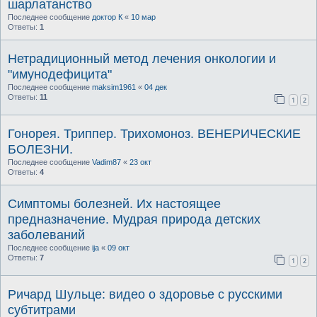
шарлатанство
Последнее сообщение
доктор К
«
10 мар
Ответы:
1
Нетрадиционный метод лечения онкологии и
"имунодефицита"
Последнее сообщение
maksim1961
«
04 дек
Ответы:
11
1
2
Гонорея. Триппер. Трихомоноз. ВЕНЕРИЧЕСКИЕ
БОЛЕЗНИ.
Последнее сообщение
Vadim87
«
23 окт
Ответы:
4
Симптомы болезней. Их настоящее
предназначение. Мудрая природа детских
заболеваний
Последнее сообщение
ija
«
09 окт
Ответы:
7
1
2
Ричард Шульце: видео о здоровье с русскими
субтитрами