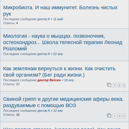
Микробиота. И наш иммунитет. Болезнь чистых
рук
Последнее сообщение
доктор К
«
11 май
Ответы:
4
Миология - наука о мышцах. позвоночник,
остеохондроз... Школа телесной терапии Леонид
Розломий
Последнее сообщение
доктор К
«
22 апр
Как землянам вернуться к жизни. Как очистить
свой организм? (Бег ради жизни.)
Последнее сообщение
доктор Ватсон
«
18 апр
Ответы:
17
1
2
3
Свиной грипп и другие медицинские аферы века,
раздуваемые с помощью ВОЗ
Последнее сообщение
доктор К
«
12 апр
Ответы:
16
1
2
3