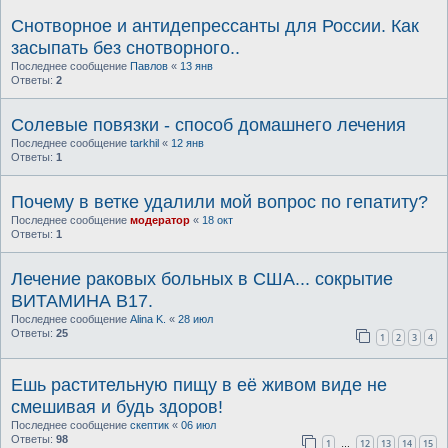
Снотворное и антидепрессанты для России. Как
засыпать без снотворного..
Последнее сообщение
Павлов
«
13 янв
Ответы:
2
Солевые повязки - способ домашнего лечения
Последнее сообщение
tarkhil
«
12 янв
Ответы:
1
Почему в ветке удалили мой вопрос по гепатиту?
Последнее сообщение
модератор
«
18 окт
Ответы:
1
Лечение раковых больных в США... сокрытие
ВИТАМИНА В17.
Последнее сообщение
Alina K.
«
28 июл
Ответы:
25
1
2
3
4
Ешь растительную пищу в её живом виде не
смешивая и будь здоров!
Последнее сообщение
скептик
«
06 июл
Ответы:
98
1
12
13
14
15
…