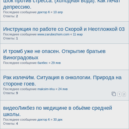
Шок против стресса. (холодная вода). Как лечат
депрессию.
Последнее сообщение
доктор К
«
10 апр
Ответы:
2
Инструкция по работе со Скорой и Неотложкой 03
Последнее сообщение
www.zarubezhom.com
«
11 мар
Ответы:
1
И тромб уже не опасен. Открытие братьев
Виноградовых
Последнее сообщение
балбес
«
29 янв
Рак излечИм. Ситуация в онкологии. Природа на
стороне гоев.
Последнее сообщение
maksim-irku
«
24 янв
Ответы:
9
1
2
видеоЛикбез по медицине в обьёме средней
школы.
Последнее сообщение
доктор К
«
30 дек
Ответы:
4