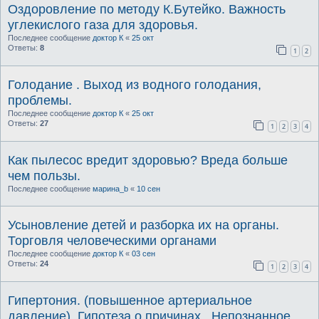
Оздоровление по методу К.Бутейко. Важность
углекислого газа для здоровья.
Последнее сообщение
доктор К
«
25 окт
Ответы:
8
1
2
Голодание . Выход из водного голодания,
проблемы.
Последнее сообщение
доктор К
«
25 окт
Ответы:
27
1
2
3
4
Как пылесос вредит здоровью? Вреда больше
чем пользы.
Последнее сообщение
марина_b
«
10 сен
Усыновление детей и разборка их на органы.
Торговля человеческими органами
Последнее сообщение
доктор К
«
03 сен
Ответы:
24
1
2
3
4
Гипертония. (повышенное артериальное
давление). Гипотеза о причинах . Непознанное