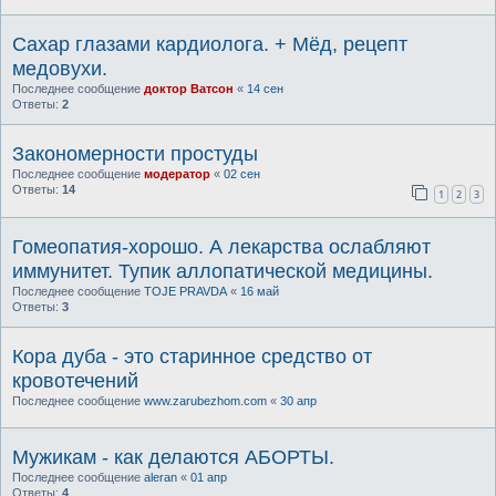
Сахар глазами кардиолога. + Мёд, рецепт
медовухи.
Последнее сообщение
доктор Ватсон
«
14 сен
Ответы:
2
Закономерности простуды
Последнее сообщение
модератор
«
02 сен
Ответы:
14
1
2
3
Гомеопатия-хорошо. А лекарства ослабляют
иммунитет. Тупик аллопатической медицины.
Последнее сообщение
TOJE PRAVDA
«
16 май
Ответы:
3
Кора дуба - это старинное средство от
кровотечений
Последнее сообщение
www.zarubezhom.com
«
30 апр
Мужикам - как делаются АБОРТЫ.
Последнее сообщение
aleran
«
01 апр
Ответы:
4