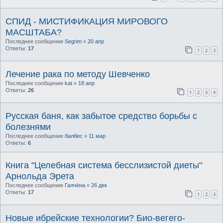
СПИД - МИСТИФИКАЦИЯ МИРОВОГО
МАСШТАБА?
Последнее сообщение
Segrim
«
20 апр
Ответы:
17
1
2
3
Лечение рака по методу Шевченко
Последнее сообщение
kat
«
18 апр
Ответы:
26
1
2
3
4
Русская баня, как забытое средство борьбы с
болезнями
Последнее сообщение
балбес
«
11 мар
Ответы:
6
Книга "Целебная система бесслизистой диеты"
Арнольда Эрета
Последнее сообщение
Галчёна
«
26 дек
Ответы:
17
1
2
3
Новые ибрейские технологии? Био-вегего-