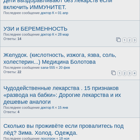
Дети выздоравливают без лекарств если
включить ИММУНИТЕТ.
Последнее сообщение
доктор К
«
01 апр
УЗИ и БЕРЕМЕННОСТЬ
Последнее сообщение
доктор К
«
28 мар
Ответы:
14
1
2
3
Желудок. (кислотность, изжога, язва, соль,
холестерин...) Медицина Болотова
Последнее сообщение
sana-555
«
20 фев
Ответы:
22
1
2
3
4
Чудодейственные лекарства . 15 признаков
«развода на бабки»: Дорогие лекарства и их
дешевые аналоги
Последнее сообщение
доктор К
«
15 янв
Ответы:
4
Сколько вы проживёте если провалитесь под
лёд? Зима. Холод. Одежда.
Последнее сообщение
лохотрон
«
18 ноя