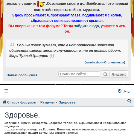
зеркале увидите
.Осознание своего долбоёбизма, - это первый
шаг, чтобы перестать быть мудаком.
Здесь просыпаются, протирают глаза, поднимаются с колен,
сбрасывают цепи, расправляют крылья.
Вы впервые на этом форуме? Тогда
зайдите сюда
, узнаете о чем
он.
Если человек думает, что в историческом движении
общества имеют место случайности, то он полный идиот.
Марк Туллий Цицерон
(
zarubezhom-Столешников
)
Яндекс
Новые сообщения
Вход
Список форумов
Разделы
Здоровье.
о
Здоровье.
и
Медицина. Врачи. Лекарства. Здоровье телесное. Официальная и неофициальная
с
медицина.
.......ампулы(производства Израиль, Бельгия)с неким веществом под видом вакцины
к
для вкалывания нашим детям. Мы совсем идиоты?