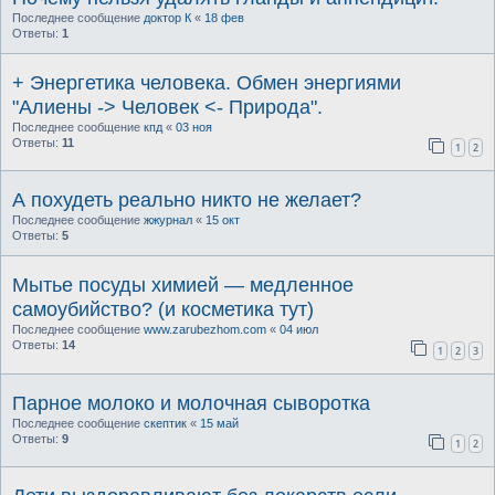
Последнее сообщение
доктор К
«
18 фев
Ответы:
1
+ Энергетика человека. Обмен энергиями
"Алиены -> Человек <- Природа".
Последнее сообщение
кпд
«
03 ноя
Ответы:
11
1
2
А похудеть реально никто не желает?
Последнее сообщение
жжурнал
«
15 окт
Ответы:
5
Мытье посуды химией — медленное
самоубийство? (и косметика тут)
Последнее сообщение
www.zarubezhom.com
«
04 июл
Ответы:
14
1
2
3
Парное молоко и молочная сыворотка
Последнее сообщение
скептик
«
15 май
Ответы:
9
1
2