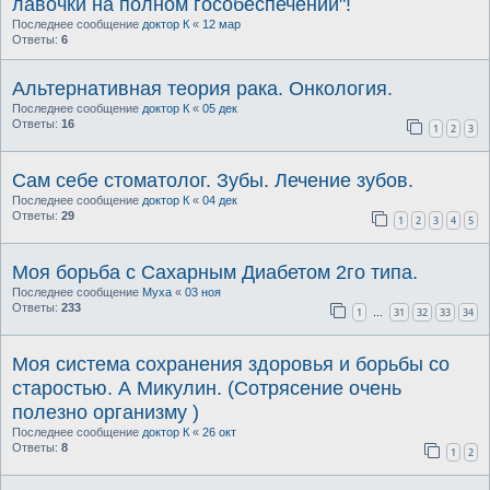
лавочки на полном гособеспечении"!
Последнее сообщение
доктор К
«
12 мар
Ответы:
6
Альтернативная теория рака. Онкология.
Последнее сообщение
доктор К
«
05 дек
Ответы:
16
1
2
3
Сам себе стоматолог. Зубы. Лечение зубов.
Последнее сообщение
доктор К
«
04 дек
Ответы:
29
1
2
3
4
5
Моя борьба с Сахарным Диабетом 2го типа.
Последнее сообщение
Муха
«
03 ноя
Ответы:
233
1
31
32
33
34
…
Моя система сохранения здоровья и борьбы со
старостью. А Микулин. (Сотрясение очень
полезно организму )
Последнее сообщение
доктор К
«
26 окт
Ответы:
8
1
2