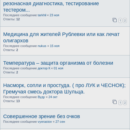
резонасная диагностика, тестирование
тестером...
Последнее сообщение
tarkhil
«
23 ноя
Ответы:
12
1
2
Медицина для жителей Рублевки или как лечат
олигархов
Последнее сообщение
nukus
«
15 ноя
Ответы:
2
Температура – защита организма от болезни
Последнее сообщение
доктор К
«
01 ноя
Ответы:
2
Насморк, сопли и простуда. ( про ЛУК и ЧЕСНОК);
Гремучая смесь доктора Шульца.
Последнее сообщение
Вуду
«
24 окт
Ответы:
13
1
2
Совершенное зрение без очков
Последнее сообщение
vyerastov
«
27 сен