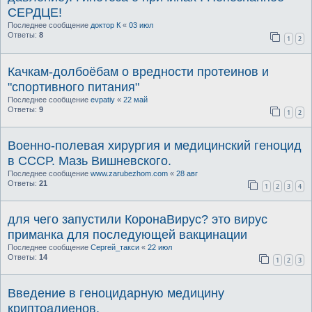
СЕРДЦЕ!
Последнее сообщение
доктор К
«
03 июл
Ответы:
8
1
2
Качкам-долбоёбам о вредности протеинов и
"спортивного питания"
Последнее сообщение
evpatiy
«
22 май
Ответы:
9
1
2
Военно-полевая хирургия и медицинский геноцид
в СССР. Мазь Вишневского.
Последнее сообщение
www.zarubezhom.com
«
28 авг
Ответы:
21
1
2
3
4
для чего запустили КоронаВирус? это вирус
приманка для последующей вакцинации
Последнее сообщение
Сергей_такси
«
22 июл
Ответы:
14
1
2
3
Введение в геноцидарную медицину
криптоалиенов.