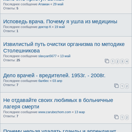
Последнее сообщение
Атаман
«
29 май
Ответы:
5
Исповедь врача. Почему я ушла из медицины
Последнее сообщение
доктор К
«
19 май
Ответы:
1
Извилистый путь очистки организма по методике
Столешникова
Последнее сообщение
slavyan5677
«
13 май
Ответы:
25
1
2
3
4
Дело врачей - вредителей. 1953г. - 2008г.
Последнее сообщение
балбес
«
03 апр
Ответы:
7
1
2
Не отдавайте своих любимых в больничные
лагеря смерти
Последнее сообщение
www.zarubezhom.com
«
13 мар
Ответы:
7
1
2
Почему нельзя удалять гланды и аппендицит.