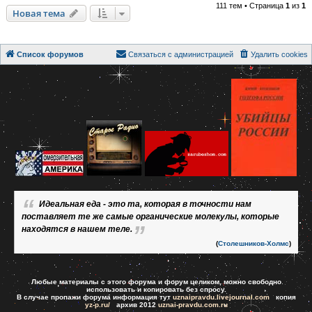
111 тем • Страница
1
из
1
Новая тема
Список форумов
Связаться с администрацией
Удалить cookies
Идеальная еда - это та, которая в точности нам
поставляет те же самые органические молекулы, которые
находятся в нашем теле.
(
Столешников-Холмс
)
Любые материалы с этого форума и форум целиком, можно свободно
использовать и копировать без спросу.
В случае пропажи форума информация тут
uznaipravdu.livejournal.com
копия
yz-p.ru/
архив 2012
uznai-pravdu.com.ru