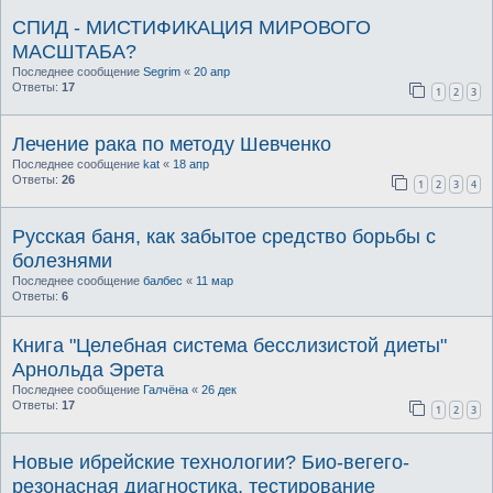
СПИД - МИСТИФИКАЦИЯ МИРОВОГО
МАСШТАБА?
Последнее сообщение
Segrim
«
20 апр
Ответы:
17
1
2
3
Лечение рака по методу Шевченко
Последнее сообщение
kat
«
18 апр
Ответы:
26
1
2
3
4
Русская баня, как забытое средство борьбы с
болезнями
Последнее сообщение
балбес
«
11 мар
Ответы:
6
Книга "Целебная система бесслизистой диеты"
Арнольда Эрета
Последнее сообщение
Галчёна
«
26 дек
Ответы:
17
1
2
3
Новые ибрейские технологии? Био-вегего-
резонасная диагностика, тестирование