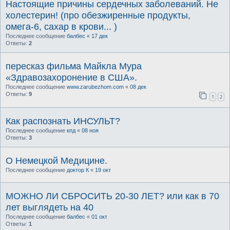
Настоящие причины сердечных заболеваний. Не
холестерин! (про обезжиренные продукты,
омега-6, сахар в крови... )
Последнее сообщение
балбес
«
17 дек
Ответы:
2
пересказ фильма Майкла Мура
«Здравозахоронение в США».
Последнее сообщение
www.zarubezhom.com
«
08 дек
Ответы:
9
1
2
Как распознать ИНСУЛЬТ?
Последнее сообщение
кпд
«
08 ноя
Ответы:
3
О Немецкой Медицине.
Последнее сообщение
доктор К
«
19 окт
МОЖНО ЛИ СБРОСИТЬ 20-30 ЛЕТ? или как в 70
лет выглядеть на 40
Последнее сообщение
балбес
«
01 окт
Ответы:
1