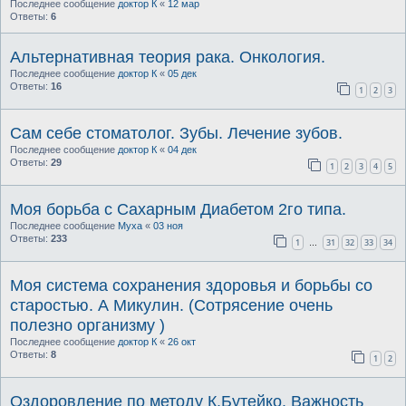
Последнее сообщение
доктор К
«
12 мар
Ответы:
6
Альтернативная теория рака. Онкология.
Последнее сообщение
доктор К
«
05 дек
Ответы:
16
1
2
3
Сам себе стоматолог. Зубы. Лечение зубов.
Последнее сообщение
доктор К
«
04 дек
Ответы:
29
1
2
3
4
5
Моя борьба с Сахарным Диабетом 2го типа.
Последнее сообщение
Муха
«
03 ноя
Ответы:
233
1
31
32
33
34
…
Моя система сохранения здоровья и борьбы со
старостью. А Микулин. (Сотрясение очень
полезно организму )
Последнее сообщение
доктор К
«
26 окт
Ответы:
8
1
2
Оздоровление по методу К.Бутейко. Важность