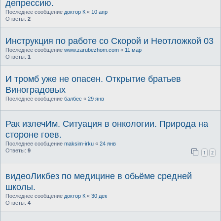
депрессию.
Последнее сообщение
доктор К
«
10 апр
Ответы:
2
Инструкция по работе со Скорой и Неотложкой 03
Последнее сообщение
www.zarubezhom.com
«
11 мар
Ответы:
1
И тромб уже не опасен. Открытие братьев
Виноградовых
Последнее сообщение
балбес
«
29 янв
Рак излечИм. Ситуация в онкологии. Природа на
стороне гоев.
Последнее сообщение
maksim-irku
«
24 янв
Ответы:
9
1
2
видеоЛикбез по медицине в обьёме средней
школы.
Последнее сообщение
доктор К
«
30 дек
Ответы:
4