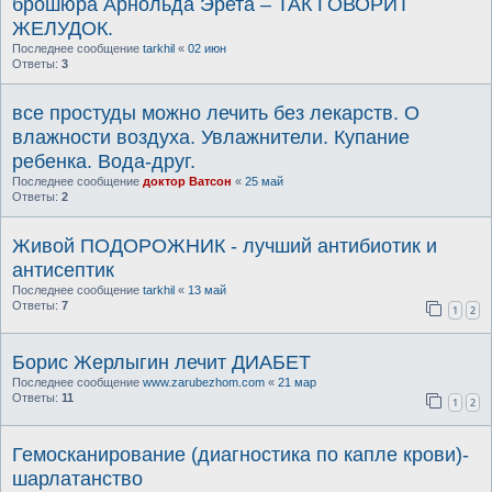
брошюра Арнольда Эрета – ТАК ГОВОРИТ
ЖЕЛУДОК.
Последнее сообщение
tarkhil
«
02 июн
Ответы:
3
все простуды можно лечить без лекарств. О
влажности воздуха. Увлажнители. Купание
ребенка. Вода-друг.
Последнее сообщение
доктор Ватсон
«
25 май
Ответы:
2
Живой ПОДОРОЖНИК - лучший антибиотик и
антисептик
Последнее сообщение
tarkhil
«
13 май
Ответы:
7
1
2
Борис Жерлыгин лечит ДИАБЕТ
Последнее сообщение
www.zarubezhom.com
«
21 мар
Ответы:
11
1
2
Гемосканирование (диагностика по капле крови)-
шарлатанство