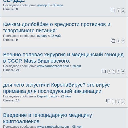
СЕРДЦЕ!
Последнее сообщение
доктор К
«
03 июл
Ответы:
8
1
2
Качкам-долбоёбам о вредности протеинов и
"спортивного питания"
Последнее сообщение
evpatiy
«
22 май
Ответы:
9
1
2
Военно-полевая хирургия и медицинский геноцид
в СССР. Мазь Вишневского.
Последнее сообщение
www.zarubezhom.com
«
28 авг
Ответы:
21
1
2
3
4
для чего запустили КоронаВирус? это вирус
приманка для последующей вакцинации
Последнее сообщение
Сергей_такси
«
22 июл
Ответы:
14
1
2
3
Введение в геноцидарную медицину
криптоалиенов.
Последнее сообщение
www.zarubezhom.com
«
08 июл