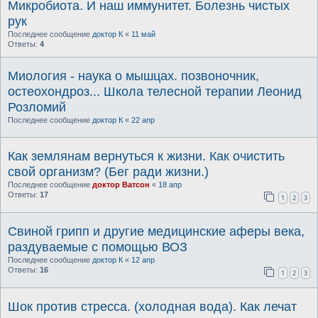
Микробиота. И наш иммунитет. Болезнь чистых
рук
Последнее сообщение
доктор К
«
11 май
Ответы:
4
Миология - наука о мышцах. позвоночник,
остеохондроз... Школа телесной терапии Леонид
Розломий
Последнее сообщение
доктор К
«
22 апр
Как землянам вернуться к жизни. Как очистить
свой организм? (Бег ради жизни.)
Последнее сообщение
доктор Ватсон
«
18 апр
Ответы:
17
1
2
3
Свиной грипп и другие медицинские аферы века,
раздуваемые с помощью ВОЗ
Последнее сообщение
доктор К
«
12 апр
Ответы:
16
1
2
3
Шок против стресса. (холодная вода). Как лечат