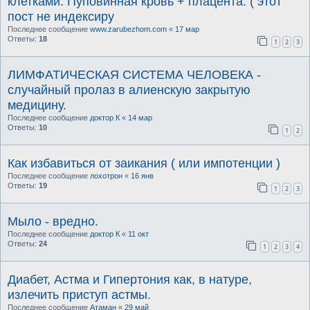
клетками. Пуповинная кровь + плацента. ( этот
пост не индексиру
Последнее сообщение
www.zarubezhom.com
«
17 мар
Ответы:
18
1
2
3
ЛИМФАТИЧЕСКАЯ СИСТЕМА ЧЕЛОВЕКА -
случайный пролаз в алиенскую закрытую
медицину.
Последнее сообщение
доктор К
«
14 мар
Ответы:
10
1
2
Как избавиться от заикания ( или импотенции )
Последнее сообщение
лохотрон
«
16 янв
Ответы:
19
1
2
3
Мыло - вредно.
Последнее сообщение
доктор К
«
11 окт
Ответы:
24
1
2
3
4
Диабет, Астма и Гипертония как, в натуре,
излечить приступ астмы.
Последнее сообщение
Атаман
«
29 май