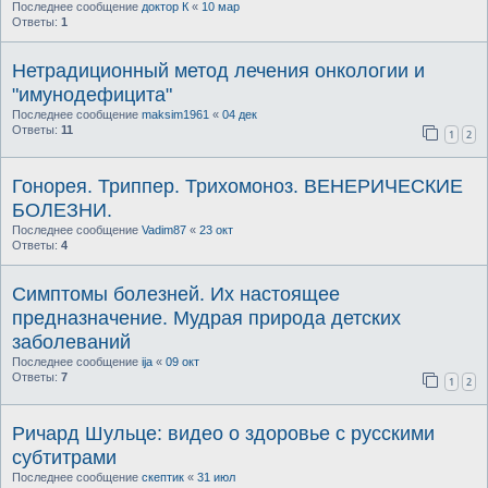
Последнее сообщение
доктор К
«
10 мар
Ответы:
1
Нетрадиционный метод лечения онкологии и
"имунодефицита"
Последнее сообщение
maksim1961
«
04 дек
Ответы:
11
1
2
Гонорея. Триппер. Трихомоноз. ВЕНЕРИЧЕСКИЕ
БОЛЕЗНИ.
Последнее сообщение
Vadim87
«
23 окт
Ответы:
4
Симптомы болезней. Их настоящее
предназначение. Мудрая природа детских
заболеваний
Последнее сообщение
ija
«
09 окт
Ответы:
7
1
2
Ричард Шульце: видео о здоровье с русскими
субтитрами
Последнее сообщение
скептик
«
31 июл