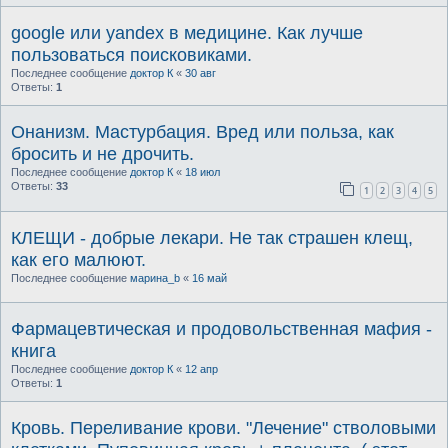
google или yandex в медицине. Как лучше
пользоваться поисковиками.
Последнее сообщение
доктор К
«
30 авг
Ответы:
1
Онанизм. Мастурбация. Вред или польза, как
бросить и не дрочить.
Последнее сообщение
доктор К
«
18 июл
Ответы:
33
1
2
3
4
5
КЛЕЩИ - добрые лекари. Не так страшен клещ,
как его малюют.
Последнее сообщение
марина_b
«
16 май
Фармацевтическая и продовольственная мафия -
книга
Последнее сообщение
доктор К
«
12 апр
Ответы:
1
Кровь. Переливание крови. "Лечение" стволовыми