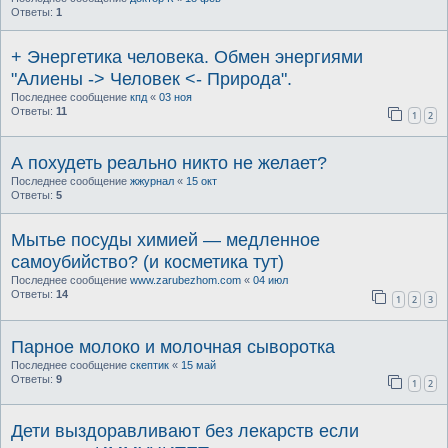
Ответы:
1
+ Энергетика человека. Обмен энергиями
"Алиены -> Человек <- Природа".
Последнее сообщение
кпд
«
03 ноя
Ответы:
11
1
2
А похудеть реально никто не желает?
Последнее сообщение
жжурнал
«
15 окт
Ответы:
5
Мытье посуды химией — медленное
самоубийство? (и косметика тут)
Последнее сообщение
www.zarubezhom.com
«
04 июл
Ответы:
14
1
2
3
Парное молоко и молочная сыворотка
Последнее сообщение
скептик
«
15 май
Ответы:
9
1
2
Дети выздоравливают без лекарств если