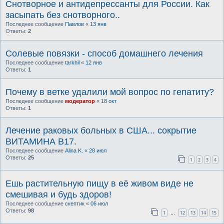
Снотворное и антидепрессанты для России. Как
засыпать без снотворного..
Последнее сообщение
Павлов
«
13 янв
Ответы:
2
Солевые повязки - способ домашнего лечения
Последнее сообщение
tarkhil
«
12 янв
Ответы:
1
Почему в ветке удалили мой вопрос по гепатиту?
Последнее сообщение
модератор
«
18 окт
Ответы:
1
Лечение раковых больных в США... сокрытие
ВИТАМИНА В17.
Последнее сообщение
Alina K.
«
28 июл
Ответы:
25
1
2
3
4
Ешь растительную пищу в её живом виде не
смешивая и будь здоров!
Последнее сообщение
скептик
«
06 июл
Ответы:
98
1
12
13
14
15
…