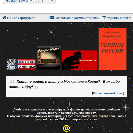
Новая тема
Список форумов
Связаться с администрацией
Удалить cookies
Хотите войти в элиту в Москве или в Киеве? - Вам надо
знать хибру!
(
Столешников-Холмс
)
Любые материалы с этого форума и форум целиком, можно свободно
использовать и копировать без спросу.
В случае пропажи форума информация тут
uznaipravdu.livejournal.com
копия
yz-p.ru/
архив 2012
uznai-pravdu.com.ru