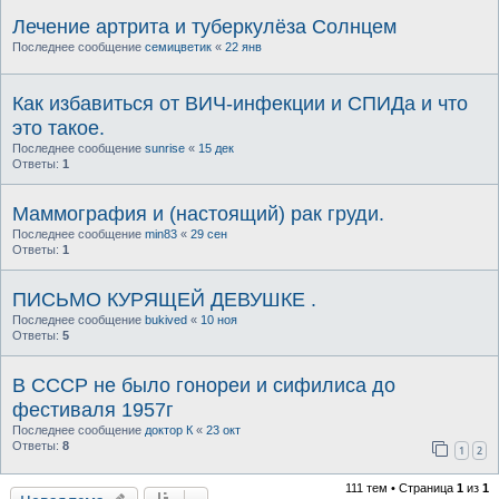
Лечение артрита и туберкулёза Солнцем
Последнее сообщение
семицветик
«
22 янв
Как избавиться от ВИЧ-инфекции и СПИДа и что
это такое.
Последнее сообщение
sunrise
«
15 дек
Ответы:
1
Маммография и (настоящий) рак груди.
Последнее сообщение
min83
«
29 сен
Ответы:
1
ПИСЬМО КУРЯЩЕЙ ДЕВУШКЕ .
Последнее сообщение
bukived
«
10 ноя
Ответы:
5
В СССР не было гонореи и сифилиса до
фестиваля 1957г
Последнее сообщение
доктор К
«
23 окт
Ответы:
8
1
2
111 тем • Страница
1
из
1