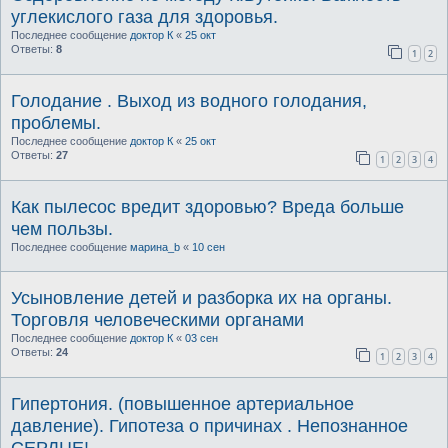
углекислого газа для здоровья.
Последнее сообщение
доктор К
«
25 окт
Ответы:
8
1
2
Голодание . Выход из водного голодания,
проблемы.
Последнее сообщение
доктор К
«
25 окт
Ответы:
27
1
2
3
4
Как пылесос вредит здоровью? Вреда больше
чем пользы.
Последнее сообщение
марина_b
«
10 сен
Усыновление детей и разборка их на органы.
Торговля человеческими органами
Последнее сообщение
доктор К
«
03 сен
Ответы:
24
1
2
3
4
Гипертония. (повышенное артериальное
давление). Гипотеза о причинах . Непознанное