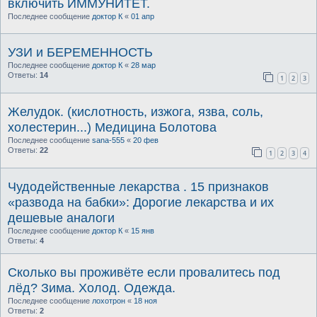
включить ИММУНИТЕТ.
Последнее сообщение
доктор К
«
01 апр
УЗИ и БЕРЕМЕННОСТЬ
Последнее сообщение
доктор К
«
28 мар
Ответы:
14
1
2
3
Желудок. (кислотность, изжога, язва, соль,
холестерин...) Медицина Болотова
Последнее сообщение
sana-555
«
20 фев
Ответы:
22
1
2
3
4
Чудодейственные лекарства . 15 признаков
«развода на бабки»: Дорогие лекарства и их
дешевые аналоги
Последнее сообщение
доктор К
«
15 янв
Ответы:
4
Сколько вы проживёте если провалитесь под
лёд? Зима. Холод. Одежда.
Последнее сообщение
лохотрон
«
18 ноя
Ответы:
2