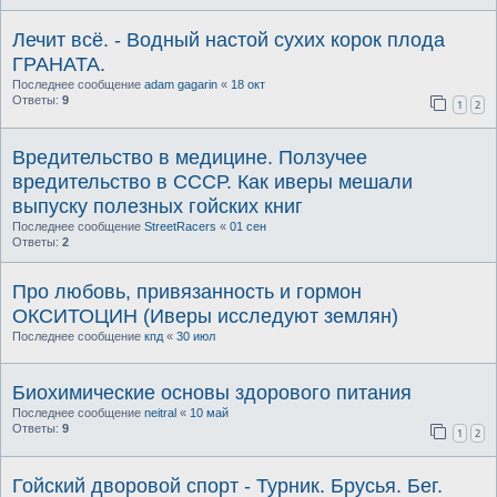
Лечит всё. - Водный настой сухих корок плода
ГРАНАТА.
Последнее сообщение
adam gagarin
«
18 окт
Ответы:
9
1
2
Вредительство в медицине. Ползучее
вредительство в СССР. Как иверы мешали
выпуску полезных гойских книг
Последнее сообщение
StreetRacers
«
01 сен
Ответы:
2
Про любовь, привязанность и гормон
ОКСИТОЦИН (Иверы исследуют землян)
Последнее сообщение
кпд
«
30 июл
Биохимические основы здорового питания
Последнее сообщение
neitral
«
10 май
Ответы:
9
1
2
Гойский дворовой спорт - Турник. Брусья. Бег.