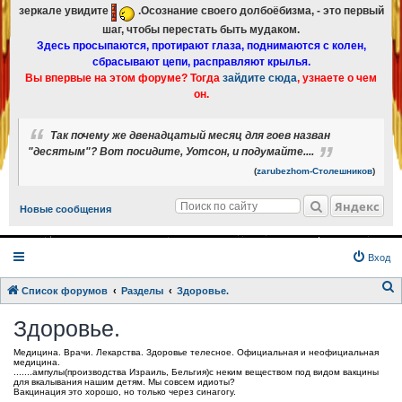
зеркале увидите
.Осознание своего долбоёбизма, - это первый
шаг, чтобы перестать быть мудаком.
Здесь просыпаются, протирают глаза, поднимаются с колен,
сбрасывают цепи, расправляют крылья.
Вы впервые на этом форуме? Тогда
зайдите сюда
, узнаете о чем
он.
Так почему же двенадцатый месяц для гоев назван
"десятым"? Вот посидите, Уотсон, и подумайте....
(
zarubezhom-Столешников
)
Яндекс
Новые сообщения
Вход
Список форумов
Разделы
Здоровье.
о
Здоровье.
и
Медицина. Врачи. Лекарства. Здоровье телесное. Официальная и неофициальная
с
медицина.
.......ампулы(производства Израиль, Бельгия)с неким веществом под видом вакцины
к
для вкалывания нашим детям. Мы совсем идиоты?
Вакцинация это хорошо, но только через синагогу.