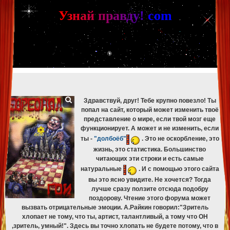
[phpBB Debug] PHP Warning
: in file
[ROOT]/phpbb/db/driver/mysqli.php
on line
265
:
mysqli_fetch_assoc(): Couldn't fetch mysqli_result
У
з
н
а
й
п
р
а
в
д
у
!
c
om
[phpBB Debug] PHP Warning
: in file
[ROOT]/phpbb/db/driver/mysqli.php
on line
329
:
mysqli_free_result(): Couldn't fetch mysqli_result
[phpBB Debug] PHP Warning
: in file
[ROOT]/phpbb/db/driver/mysqli.php
on line
265
:
mysqli_fetch_assoc(): Couldn't fetch mysqli_result
[phpBB Debug] PHP Warning
: in file
[ROOT]/phpbb/db/driver/mysqli.php
on line
329
:
mysqli_free_result(): Couldn't fetch mysqli_result
[phpBB Debug] PHP Warning
: in file
[ROOT]/phpbb/db/driver/mysqli.php
on line
265
:
mysqli_fetch_assoc(): Couldn't fetch mysqli_result
[phpBB Debug] PHP Warning
: in file
[ROOT]/phpbb/db/driver/mysqli.php
on line
329
:
mysqli_free_result(): Couldn't fetch mysqli_result
Здравствуй, друг! Тебе крупно повезло! Ты
попал на сайт, который может изменить твоё
представление о мире, если твой мозг еще
функционирует. А может и не изменить, если
ты -
"долбоёб"
. Это не оскорбление, это
жизнь, это статистика. Большинство
читающих эти строки и есть самые
натуральные
. И с помощью этого сайта
вы это ясно увидите. Не хочется? Тогда
лучше сразу ползите отсюда подобру
поздорову. Чтение этого форума может
вызвать отрицательные эмоции. А.Райкин говорил:"Зритель
хлопает не тому, что ты, артист, талантливый, а тому что ОН
,зритель, умный!". Здесь вы точно хлопать не будете потому, что в