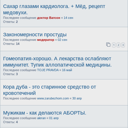
Сахар глазами кардиолога. + Мёд, рецепт
медовухи.
Последнее сообщение
доктор Ватсон
«
14 сен
Ответы:
2
Закономерности простуды
Последнее сообщение
модератор
«
02 сен
Ответы:
14
1
2
3
Гомеопатия-хорошо. А лекарства ослабляют
иммунитет. Тупик аллопатической медицины.
Последнее сообщение
TOJE PRAVDA
«
16 май
Ответы:
3
Кора дуба - это старинное средство от
кровотечений
Последнее сообщение
www.zarubezhom.com
«
30 апр
Мужикам - как делаются АБОРТЫ.
Последнее сообщение
aleran
«
01 апр
Ответы:
4