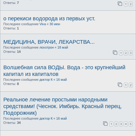
Ответы:
7
1
2
о перекиси водорода из первых уст.
Последнее сообщение
Viva
«
30 июн
Ответы:
1
МЕДИЦИНА, ВРАЧИ, ЛЕКАРСТВА...
Последнее сообщение
лохотрон
«
18 май
Ответы:
14
1
2
3
Волшебная сила ВОДЫ. Вода - это крупнейший
капитал из капиталов
Последнее сообщение
доктор К
«
16 май
Ответы:
8
1
2
Реальное лечение простыми народными
средствами! (Чеснок. Имбирь. Красный перец,
Подорожник)
Последнее сообщение
доктор К
«
16 май
Ответы:
34
1
2
3
4
5