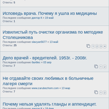
Ответы:
5
Исповедь врача. Почему я ушла из медицины
Последнее сообщение
доктор К
«
19 май
Ответы:
1
Извилистый путь очистки организма по методике
Столешникова
Последнее сообщение
slavyan5677
«
13 май
Ответы:
25
1
2
3
4
Дело врачей - вредителей. 1953г. - 2008г.
Последнее сообщение
балбес
«
03 апр
Ответы:
7
1
2
Не отдавайте своих любимых в больничные
лагеря смерти
Последнее сообщение
www.zarubezhom.com
«
13 мар
Ответы:
7
1
2
Почему нельзя удалять гланды и аппендицит.
Последнее сообщение
доктор К
«
18 фев