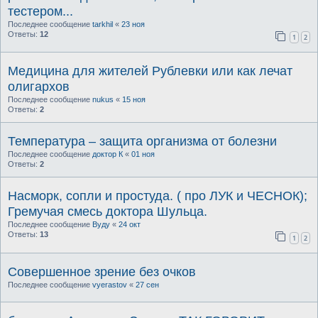
тестером...
Последнее сообщение
tarkhil
«
23 ноя
Ответы:
12
1
2
Медицина для жителей Рублевки или как лечат
олигархов
Последнее сообщение
nukus
«
15 ноя
Ответы:
2
Температура – защита организма от болезни
Последнее сообщение
доктор К
«
01 ноя
Ответы:
2
Насморк, сопли и простуда. ( про ЛУК и ЧЕСНОК);
Гремучая смесь доктора Шульца.
Последнее сообщение
Вуду
«
24 окт
Ответы:
13
1
2
Совершенное зрение без очков
Последнее сообщение
vyerastov
«
27 сен