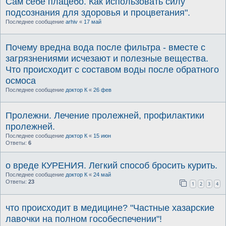
Сам себе плацебо. Как использовать силу
подсознания для здоровья и процветания".
Последнее сообщение
arhiv
«
17 май
Почему вредна вода после фильтра - вместе с
загрязнениями исчезают и полезные вещества.
Что происходит с составом воды после обратного
осмоса
Последнее сообщение
доктор К
«
26 фев
Пролежни. Лечение пролежней, профилактики
пролежней.
Последнее сообщение
доктор К
«
15 июн
Ответы:
6
о вреде КУРЕНИЯ. Легкий способ бросить курить.
Последнее сообщение
доктор К
«
24 май
Ответы:
23
1
2
3
4
что происходит в медицине? "Частные хазарские
лавочки на полном гособеспечении"!