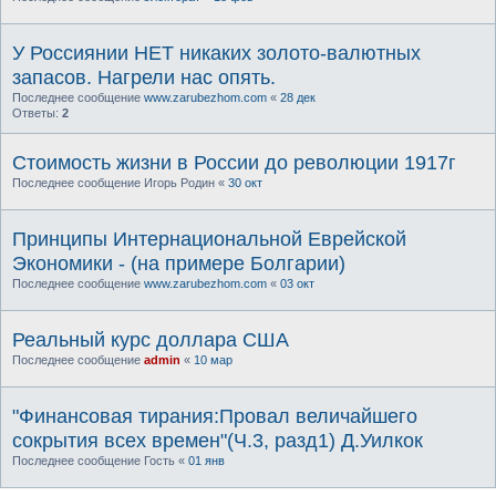
У Россиянии НЕТ никаких золото-валютных
запасов. Нагрели нас опять.
Последнее сообщение
www.zarubezhom.com
«
28 дек
Ответы:
2
Стоимость жизни в России до революции 1917г
Последнее сообщение
Игорь Родин
«
30 окт
Принципы Интернациональной Еврейской
Экономики - (на примере Болгарии)
Последнее сообщение
www.zarubezhom.com
«
03 окт
Реальный курс доллара США
Последнее сообщение
admin
«
10 мар
"Финансовая тирания:Провал величайшего
сокрытия всех времен"(Ч.3, разд1) Д.Уилкок
Последнее сообщение
Гость
«
01 янв