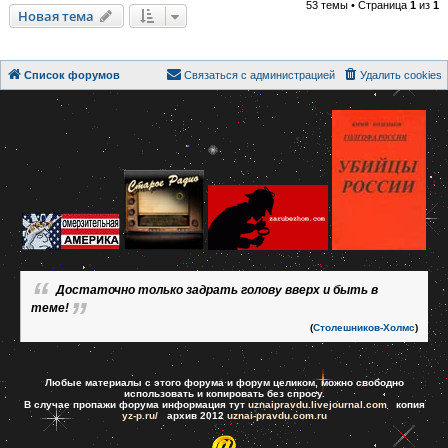
53 темы • Страница
1
из
1
Новая тема
Список форумов
Связаться с администрацией
Удалить cookies
Достаточно только задрать голову вверх и быть в
теме!
(
Столешников-Холмс
)
Любые материалы с этого форума и форум целиком, можно свободно
использовать и копировать без спросу.
В случае пропажи форума информация тут
uznaipravdu.livejournal.com
копия
yz-p.ru/
архив 2012
uznai-pravdu.com.ru