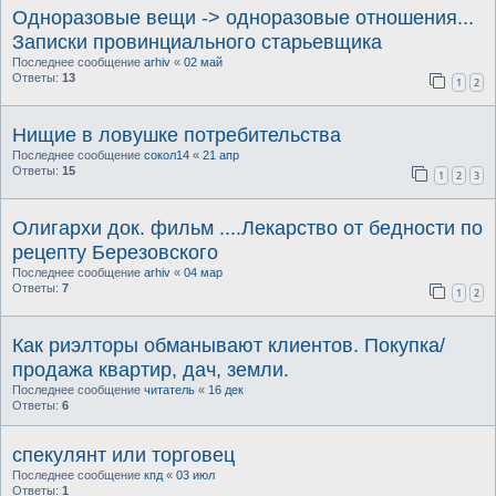
Одноразовые вещи -> одноразовые отношения...
Записки провинциального старьевщика
Последнее сообщение
arhiv
«
02 май
Ответы:
13
1
2
Нищие в ловушке потребительства
Последнее сообщение
сокол14
«
21 апр
Ответы:
15
1
2
3
Олигархи док. фильм ....Лекарство от бедности по
рецепту Березовского
Последнее сообщение
arhiv
«
04 мар
Ответы:
7
1
2
Как риэлторы обманывают клиентов. Покупка/
продажа квартир, дач, земли.
Последнее сообщение
читатель
«
16 дек
Ответы:
6
спекулянт или торговец
Последнее сообщение
кпд
«
03 июл
Ответы:
1