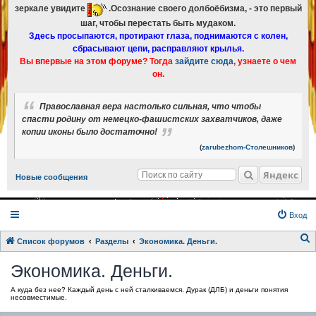
зеркале увидите
.Осознание своего долбоёбизма, - это первый
шаг, чтобы перестать быть мудаком.
Здесь просыпаются, протирают глаза, поднимаются с колен,
сбрасывают цепи, расправляют крылья.
Вы впервые на этом форуме? Тогда
зайдите сюда
, узнаете о чем
он.
Православная вера настолько сильная, что чтобы
спасти родину от немецко-фашистских захватчиков, даже
копии иконы было достаточно!
(
zarubezhom-Столешников
)
Яндекс
Новые сообщения
Вход
Список форумов
Разделы
Экономика. Деньги.
о
Экономика. Деньги.
и
А куда без нее? Каждый день с ней сталкиваемся. Дурак (ДЛБ) и деньги понятия
с
несовместимые.
к