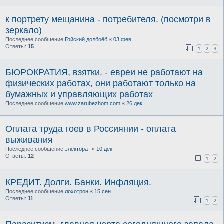
к портрету мещанина - потребителя. (посмотри в
зеркало)
Последнее сообщение
Гойский долбоёб
«
03 фев
Ответы:
15
1
2
3
БЮРОКРАТИЯ, взятки. - евреи не работают на
физических работах, они работают только на
бумажных и управляющих работах
Последнее сообщение
www.zarubezhom.com
«
26 дек
Оплата труда гоев в Россиянии - оплата
выживания
Последнее сообщение
электорат
«
10 дек
Ответы:
12
1
2
КРЕДИТ. Долги. Банки. Инфляция.
Последнее сообщение
лохотрон
«
15 сен
Ответы:
11
1
2