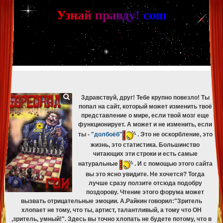
[phpBB Debug] PHP Warning
: in file
[ROOT]/phpbb/db/driver/mysqli.php
on line
265
:
mysqli_fetch_assoc(): Couldn't fetch mysqli_result
У
з
н
а
й
п
р
а
в
д
у
!
c
om
[phpBB Debug] PHP Warning
: in file
[ROOT]/phpbb/db/driver/mysqli.php
on line
329
:
mysqli_free_result(): Couldn't fetch mysqli_result
[phpBB Debug] PHP Warning
: in file
[ROOT]/phpbb/db/driver/mysqli.php
on line
265
:
mysqli_fetch_assoc(): Couldn't fetch mysqli_result
[phpBB Debug] PHP Warning
: in file
[ROOT]/phpbb/db/driver/mysqli.php
on line
329
:
mysqli_free_result(): Couldn't fetch mysqli_result
[phpBB Debug] PHP Warning
: in file
[ROOT]/phpbb/db/driver/mysqli.php
on line
265
:
mysqli_fetch_assoc(): Couldn't fetch mysqli_result
[phpBB Debug] PHP Warning
: in file
[ROOT]/phpbb/db/driver/mysqli.php
on line
329
:
mysqli_free_result(): Couldn't fetch mysqli_result
Здравствуй, друг! Тебе крупно повезло! Ты
попал на сайт, который может изменить твоё
представление о мире, если твой мозг еще
функционирует. А может и не изменить, если
ты -
"долбоёб"
. Это не оскорбление, это
жизнь, это статистика. Большинство
читающих эти строки и есть самые
натуральные
. И с помощью этого сайта
вы это ясно увидите. Не хочется? Тогда
лучше сразу ползите отсюда подобру
поздорову. Чтение этого форума может
вызвать отрицательные эмоции. А.Райкин говорил:"Зритель
хлопает не тому, что ты, артист, талантливый, а тому что ОН
,зритель, умный!". Здесь вы точно хлопать не будете потому, что в