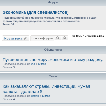
Форум
Экономика (для специалистов)
Подборка статей про мировую глобальную авантюру. Интересно будет
только тем, кто интересуется геополитикой и экономикой.
Темы:
34
53 темы • Страница
1
из
1
Поиск
Расширенный поиск
Новая тема
Объявления
Путеводитель по миру экономики и этому разделу.
Последнее сообщение
кпд
«
12 май
Ответы:
3
Темы
Как закабаляют страны. Инвестиции. Чужая
валюта - долллар $
Последнее сообщение
ideivnp
«
13 май
Ответы:
4