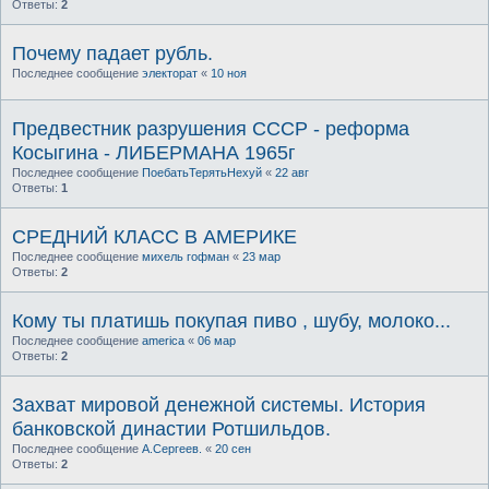
Ответы:
2
Почему падает рубль.
Последнее сообщение
электорат
«
10 ноя
Предвестник разрушения СССР - реформа
Косыгина - ЛИБЕРМАНА 1965г
Последнее сообщение
ПоебатьТерятьНехуй
«
22 авг
Ответы:
1
СРЕДНИЙ КЛАСС В АМЕРИКЕ
Последнее сообщение
михель гофман
«
23 мар
Ответы:
2
Кому ты платишь покупая пиво , шубу, молоко...
Последнее сообщение
america
«
06 мар
Ответы:
2
Захват мировой денежной системы. История
банковской династии Ротшильдов.
Последнее сообщение
А.Сергеев.
«
20 сен
Ответы:
2