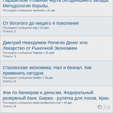
Паразитизм -главная черта сегодняшнего запада.
Методология борьбы.
Последнее сообщение
читатель
«
21 авг
От богатого до нищего 4 поколения
Последнее сообщение
кпд
«
23 июн
Ответы:
1
Дмитрий Неведимов Религия Денег или
Лекарство от Рыночной Экономики
Последнее сообщение
Павлов
«
25 май
Ответы:
3
Сталинская экономика. Нал и безнал. Как
применить сегодня.
Последнее сообщение
балбес
«
26 дек
Ответы:
2
Фак по банкирам и деньгам. Федеральный
резервный банк. Биржа - рулетка для лохов. Крах.
Последнее сообщение
www.zarubezhom.com
«
24 дек
Ответы:
9
1
2