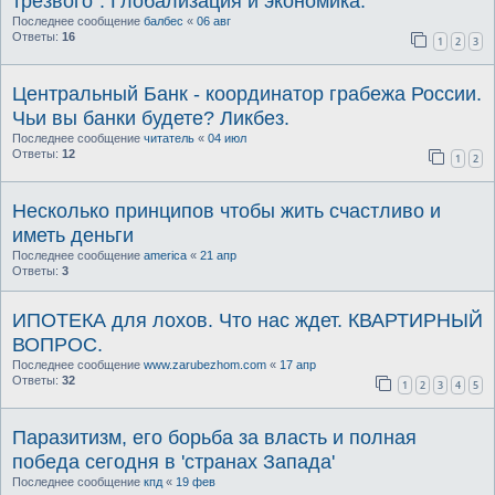
трезвого". Глобализация и экономика.
Последнее сообщение
балбес
«
06 авг
Ответы:
16
1
2
3
Центральный Банк - координатор грабежа России.
Чьи вы банки будете? Ликбез.
Последнее сообщение
читатель
«
04 июл
Ответы:
12
1
2
Несколько принципов чтобы жить счастливо и
иметь деньги
Последнее сообщение
america
«
21 апр
Ответы:
3
ИПОТЕКА для лохов. Что нас ждет. КВАРТИРНЫЙ
ВОПРОС.
Последнее сообщение
www.zarubezhom.com
«
17 апр
Ответы:
32
1
2
3
4
5
Паразитизм, его борьба за власть и полная
победа сегодня в 'странах Запада'
Последнее сообщение
кпд
«
19 фев