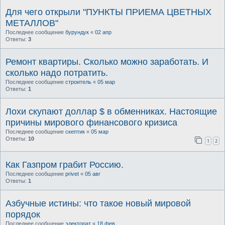
Для чего открыли "ПУНКТЫ ПРИЕМА ЦВЕТНЫХ
МЕТАЛЛОВ"
Последнее сообщение
бурундук
«
02 апр
Ответы:
3
Ремонт квартиры. Сколько можно заработать. И
сколько надо потратить.
Последнее сообщение
строитель
«
05 мар
Ответы:
1
Лохи cкупают доллар $ в обменниках. Настоящие
причины мирового финансового кризиса
Последнее сообщение
скептик
«
05 мар
Ответы:
10
1
2
Как Газпром грабит Россию.
Последнее сообщение
privet
«
05 авг
Ответы:
1
Азбучные истины: что такое новый мировой
порядок
Последнее сообщение
электорат
«
18 фев