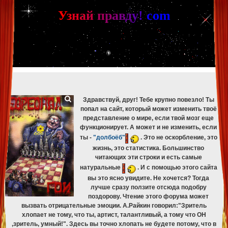
[phpBB Debug] PHP Warning
: in file
[ROOT]/phpbb/db/driver/mysqli.php
on line
265
:
mysqli_fetch_assoc(): Couldn't fetch mysqli_result
У
з
н
а
й
п
р
а
в
д
у
!
c
om
[phpBB Debug] PHP Warning
: in file
[ROOT]/phpbb/db/driver/mysqli.php
on line
329
:
mysqli_free_result(): Couldn't fetch mysqli_result
[phpBB Debug] PHP Warning
: in file
[ROOT]/phpbb/db/driver/mysqli.php
on line
265
:
mysqli_fetch_assoc(): Couldn't fetch mysqli_result
[phpBB Debug] PHP Warning
: in file
[ROOT]/phpbb/db/driver/mysqli.php
on line
329
:
mysqli_free_result(): Couldn't fetch mysqli_result
[phpBB Debug] PHP Warning
: in file
[ROOT]/phpbb/db/driver/mysqli.php
on line
265
:
mysqli_fetch_assoc(): Couldn't fetch mysqli_result
[phpBB Debug] PHP Warning
: in file
[ROOT]/phpbb/db/driver/mysqli.php
on line
329
:
mysqli_free_result(): Couldn't fetch mysqli_result
Здравствуй, друг! Тебе крупно повезло! Ты
попал на сайт, который может изменить твоё
представление о мире, если твой мозг еще
функционирует. А может и не изменить, если
ты -
"долбоёб"
. Это не оскорбление, это
жизнь, это статистика. Большинство
читающих эти строки и есть самые
натуральные
. И с помощью этого сайта
вы это ясно увидите. Не хочется? Тогда
лучше сразу ползите отсюда подобру
поздорову. Чтение этого форума может
вызвать отрицательные эмоции. А.Райкин говорил:"Зритель
хлопает не тому, что ты, артист, талантливый, а тому что ОН
,зритель, умный!". Здесь вы точно хлопать не будете потому, что в