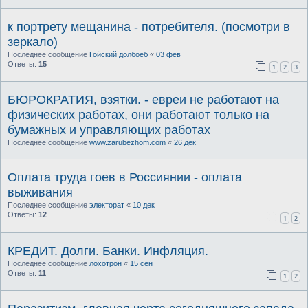
к портрету мещанина - потребителя. (посмотри в
зеркало)
Последнее сообщение
Гойский долбоёб
«
03 фев
Ответы:
15
1
2
3
БЮРОКРАТИЯ, взятки. - евреи не работают на
физических работах, они работают только на
бумажных и управляющих работах
Последнее сообщение
www.zarubezhom.com
«
26 дек
Оплата труда гоев в Россиянии - оплата
выживания
Последнее сообщение
электорат
«
10 дек
Ответы:
12
1
2
КРЕДИТ. Долги. Банки. Инфляция.
Последнее сообщение
лохотрон
«
15 сен
Ответы:
11
1
2