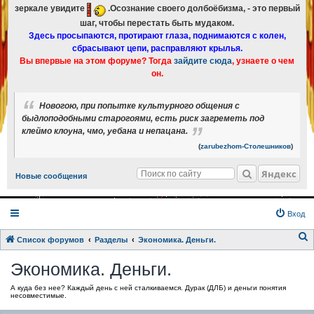
зеркале увидите
.Осознание своего долбоёбизма, - это первый
шаг, чтобы перестать быть мудаком.
Здесь просыпаются, протирают глаза, поднимаются с колен,
сбрасывают цепи, расправляют крылья.
Вы впервые на этом форуме? Тогда
зайдите сюда
, узнаете о чем
он.
Новогою, при попытке культурного общения с
быдлоподобными старогоями, есть риск загреметь под
клеймо клоуна, чмо, уебана и непацана.
(
zarubezhom-Столешников
)
Яндекс
Новые сообщения
Вход
Список форумов
Разделы
Экономика. Деньги.
о
Экономика. Деньги.
и
А куда без нее? Каждый день с ней сталкиваемся. Дурак (ДЛБ) и деньги понятия
с
несовместимые.
к