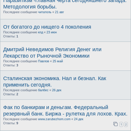
Паразитизм -главная черта сегодняшнего запада.
Методология борьбы.
Последнее сообщение
читатель
«
21 авг
От богатого до нищего 4 поколения
Последнее сообщение
кпд
«
23 июн
Ответы:
1
Дмитрий Неведимов Религия Денег или
Лекарство от Рыночной Экономики
Последнее сообщение
Павлов
«
25 май
Ответы:
3
Сталинская экономика. Нал и безнал. Как
применить сегодня.
Последнее сообщение
балбес
«
26 дек
Ответы:
2
Фак по банкирам и деньгам. Федеральный
резервный банк. Биржа - рулетка для лохов. Крах.
Последнее сообщение
www.zarubezhom.com
«
24 дек
Ответы:
9
1
2