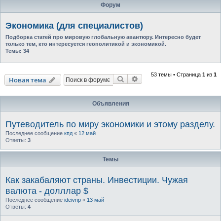
Форум
Экономика (для специалистов)
Подборка статей про мировую глобальную авантюру. Интересно будет
только тем, кто интересуется геополитикой и экономикой.
Темы:
34
53 темы • Страница
1
из
1
Поиск
Расширенный поиск
Новая тема
Объявления
Путеводитель по миру экономики и этому разделу.
Последнее сообщение
кпд
«
12 май
Ответы:
3
Темы
Как закабаляют страны. Инвестиции. Чужая
валюта - долллар $
Последнее сообщение
ideivnp
«
13 май
Ответы:
4