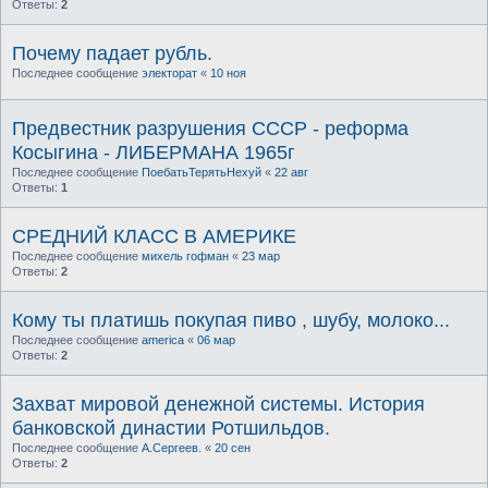
Ответы:
2
Почему падает рубль.
Последнее сообщение
электорат
«
10 ноя
Предвестник разрушения СССР - реформа
Косыгина - ЛИБЕРМАНА 1965г
Последнее сообщение
ПоебатьТерятьНехуй
«
22 авг
Ответы:
1
СРЕДНИЙ КЛАСС В АМЕРИКЕ
Последнее сообщение
михель гофман
«
23 мар
Ответы:
2
Кому ты платишь покупая пиво , шубу, молоко...
Последнее сообщение
america
«
06 мар
Ответы:
2
Захват мировой денежной системы. История
банковской династии Ротшильдов.
Последнее сообщение
А.Сергеев.
«
20 сен
Ответы:
2