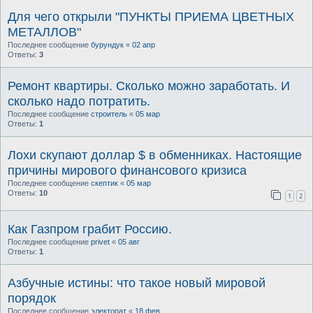
Для чего открыли "ПУНКТЫ ПРИЕМА ЦВЕТНЫХ
МЕТАЛЛОВ"
Последнее сообщение
бурундук
«
02 апр
Ответы:
3
Ремонт квартиры. Сколько можно заработать. И
сколько надо потратить.
Последнее сообщение
строитель
«
05 мар
Ответы:
1
Лохи cкупают доллар $ в обменниках. Настоящие
причины мирового финансового кризиса
Последнее сообщение
скептик
«
05 мар
Ответы:
10
1
2
Как Газпром грабит Россию.
Последнее сообщение
privet
«
05 авг
Ответы:
1
Азбучные истины: что такое новый мировой
порядок
Последнее сообщение
электорат
«
18 фев