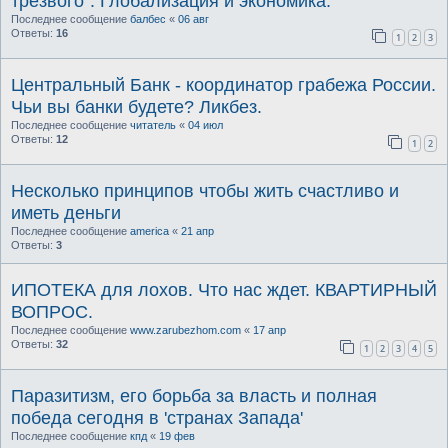
трезвого". Глобализация и экономика.
Последнее сообщение
балбес
«
06 авг
Ответы:
16
1
2
3
Центральный Банк - координатор грабежа России.
Чьи вы банки будете? Ликбез.
Последнее сообщение
читатель
«
04 июл
Ответы:
12
1
2
Несколько принципов чтобы жить счастливо и
иметь деньги
Последнее сообщение
america
«
21 апр
Ответы:
3
ИПОТЕКА для лохов. Что нас ждет. КВАРТИРНЫЙ
ВОПРОС.
Последнее сообщение
www.zarubezhom.com
«
17 апр
Ответы:
32
1
2
3
4
5
Паразитизм, его борьба за власть и полная
победа сегодня в 'странах Запада'
Последнее сообщение
кпд
«
19 фев