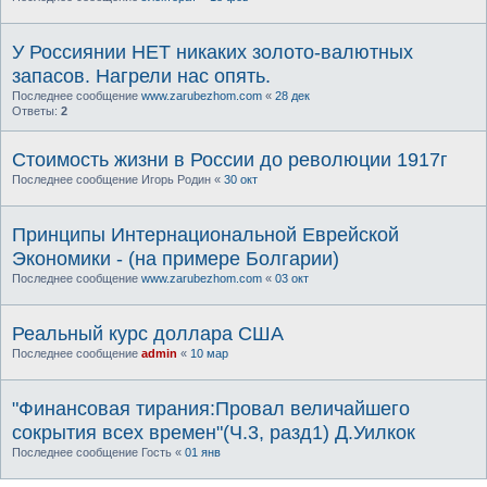
У Россиянии НЕТ никаких золото-валютных
запасов. Нагрели нас опять.
Последнее сообщение
www.zarubezhom.com
«
28 дек
Ответы:
2
Стоимость жизни в России до революции 1917г
Последнее сообщение
Игорь Родин
«
30 окт
Принципы Интернациональной Еврейской
Экономики - (на примере Болгарии)
Последнее сообщение
www.zarubezhom.com
«
03 окт
Реальный курс доллара США
Последнее сообщение
admin
«
10 мар
"Финансовая тирания:Провал величайшего
сокрытия всех времен"(Ч.3, разд1) Д.Уилкок
Последнее сообщение
Гость
«
01 янв