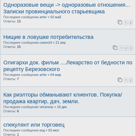
Одноразовые вещи -> одноразовые отношения...
Записки провинциального старьевщика
Последнее сообщение
arhiv
«
02 май
Ответы:
13
1
2
Нищие в ловушке потребительства
Последнее сообщение
сокол14
«
21 апр
Ответы:
15
1
2
3
Олигархи док. фильм ....Лекарство от бедности по
рецепту Березовского
Последнее сообщение
arhiv
«
04 мар
Ответы:
7
1
2
Как риэлторы обманывают клиентов. Покупка/
продажа квартир, дач, земли.
Последнее сообщение
читатель
«
16 дек
Ответы:
6
спекулянт или торговец
Последнее сообщение
кпд
«
03 июл
Ответы:
1