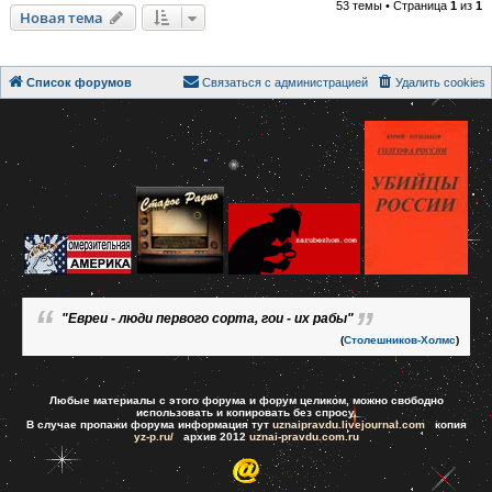
53 темы • Страница
1
из
1
Новая тема
Список форумов
Связаться с администрацией
Удалить cookies
"Евреи - люди первого сорта, гои - их рабы"
(
Столешников-Холмс
)
Любые материалы с этого форума и форум целиком, можно свободно
использовать и копировать без спросу.
В случае пропажи форума информация тут
uznaipravdu.livejournal.com
копия
yz-p.ru/
архив 2012
uznai-pravdu.com.ru