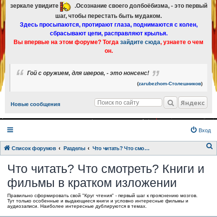
зеркале увидите
.Осознание своего долбоёбизма, - это первый
шаг, чтобы перестать быть мудаком.
Здесь просыпаются, протирают глаза, поднимаются с колен,
сбрасывают цепи, расправляют крылья.
Вы впервые на этом форуме? Тогда
зайдите сюда
, узнаете о чем
он.
Гой с оружием, для иверов, - это нонсенс!
(
zarubezhom-Столешников
)
Яндекс
Новые сообщения
Вход
Список форумов
Разделы
Что читать? Что смотреть? Книги и фильмы в кратком изложении
о
Что читать? Что смотреть? Книги и
и
фильмы в кратком изложении
с
к
Правильно сформировать свой "Круг чтения" - первый шаг к прояснению мозгов.
Тут только особенные и выдающиеся книги и условно интересные фильмы и
аудиозаписи. Наиболее интересные дублируются в темах.