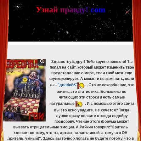
[phpBB Debug] PHP Warning
: in file
[ROOT]/phpbb/db/driver/mysqli.php
on line
265
:
mysqli_fetch_assoc(): Couldn't fetch mysqli_result
У
з
н
а
й
п
р
а
в
д
у
!
c
om
[phpBB Debug] PHP Warning
: in file
[ROOT]/phpbb/db/driver/mysqli.php
on line
329
:
mysqli_free_result(): Couldn't fetch mysqli_result
[phpBB Debug] PHP Warning
: in file
[ROOT]/phpbb/db/driver/mysqli.php
on line
265
:
mysqli_fetch_assoc(): Couldn't fetch mysqli_result
[phpBB Debug] PHP Warning
: in file
[ROOT]/phpbb/db/driver/mysqli.php
on line
329
:
mysqli_free_result(): Couldn't fetch mysqli_result
[phpBB Debug] PHP Warning
: in file
[ROOT]/phpbb/db/driver/mysqli.php
on line
265
:
mysqli_fetch_assoc(): Couldn't fetch mysqli_result
[phpBB Debug] PHP Warning
: in file
[ROOT]/phpbb/db/driver/mysqli.php
on line
329
:
mysqli_free_result(): Couldn't fetch mysqli_result
Здравствуй, друг! Тебе крупно повезло! Ты
попал на сайт, который может изменить твоё
представление о мире, если твой мозг еще
функционирует. А может и не изменить, если
ты -
"долбоёб"
. Это не оскорбление, это
жизнь, это статистика. Большинство
читающих эти строки и есть самые
натуральные
. И с помощью этого сайта
вы это ясно увидите. Не хочется? Тогда
лучше сразу ползите отсюда подобру
поздорову. Чтение этого форума может
вызвать отрицательные эмоции. А.Райкин говорил:"Зритель
хлопает не тому, что ты, артист, талантливый, а тому что ОН
,зритель, умный!". Здесь вы точно хлопать не будете потому, что в