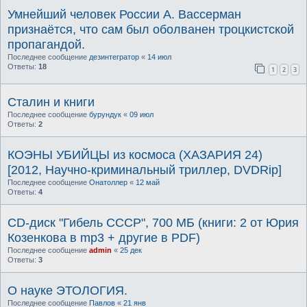
Умнейший человек России А. Вассерман
признаётся, что сам был оболванен троцкистской
пропагандой.
Последнее сообщение
дезинтегратор
«
14 июл
Ответы:
18
1
2
3
Сталин и книги
Последнее сообщение
бурундук
«
09 июл
Ответы:
2
КОЭНЫ УБИЙЦЫ из космоса (ХАЗАРИЯ 24)
[2012, Научно-криминальный триллер, DVDRip]
Последнее сообщение
Онатоллер
«
12 май
Ответы:
4
CD-диск "Гибель СССР", 700 МБ (книги: 2 от Юрия
Козенкова в mp3 + другие в PDF)
Последнее сообщение
admin
«
25 дек
Ответы:
3
О науке ЭТОЛОГИЯ.
Последнее сообщение
Павлов
«
21 янв