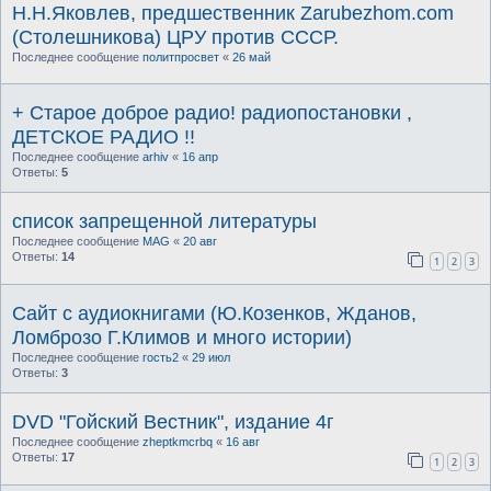
Н.Н.Яковлев, предшественник Zarubezhom.com
(Столешникова) ЦРУ против СССР.
Последнее сообщение
политпросвет
«
26 май
+ Старое доброе радио! радиопостановки ,
ДЕТСКОЕ РАДИО !!
Последнее сообщение
arhiv
«
16 апр
Ответы:
5
список запрещенной литературы
Последнее сообщение
MAG
«
20 авг
Ответы:
14
1
2
3
Сайт с аудиокнигами (Ю.Козенков, Жданов,
Ломброзо Г.Климов и много истории)
Последнее сообщение
гость2
«
29 июл
Ответы:
3
DVD "Гойский Вестник", издание 4г
Последнее сообщение
zheptkmcrbq
«
16 авг
Ответы:
17
1
2
3