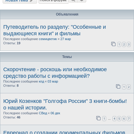
Объявления
Путеводитель по разделу: "Особенные и
выдающиеся книги" и фильмы
Последнее сообщение
семицветик
«
27 мар
Ответы:
19
1
2
3
Темы
Скорочтение - роскошь или необходимое
средство работы с информацией?
Последнее сообщение
кпд
«
03 мар
Ответы:
8
1
2
Юрий Козенков "Голгофа России" 3 книги-бомбы!
о нашей истории.
Последнее сообщение
СВед
«
06 дек
Ответы:
46
1
4
5
6
7
…
Евреонал о создании документальных фильмов