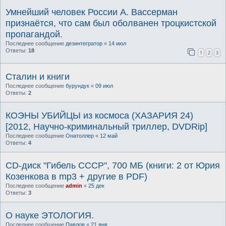
Умнейший человек России А. Вассерман
признаётся, что сам был оболванен троцкистской
пропагандой.
Последнее сообщение
дезинтегратор
«
14 июл
Ответы:
18
1
2
3
Сталин и книги
Последнее сообщение
бурундук
«
09 июл
Ответы:
2
КОЭНЫ УБИЙЦЫ из космоса (ХАЗАРИЯ 24)
[2012, Научно-криминальный триллер, DVDRip]
Последнее сообщение
Онатоллер
«
12 май
Ответы:
4
CD-диск "Гибель СССР", 700 МБ (книги: 2 от Юрия
Козенкова в mp3 + другие в PDF)
Последнее сообщение
admin
«
25 дек
Ответы:
3
О науке ЭТОЛОГИЯ.
Последнее сообщение
Павлов
«
21 янв