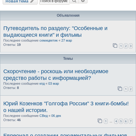
Поиск
Расширенный поиск
Новая тема
Объявления
Путеводитель по разделу: "Особенные и
выдающиеся книги" и фильмы
Последнее сообщение
семицветик
«
27 мар
Ответы:
19
1
2
3
Темы
Скорочтение - роскошь или необходимое
средство работы с информацией?
Последнее сообщение
кпд
«
03 мар
Ответы:
8
1
2
Юрий Козенков "Голгофа России" 3 книги-бомбы!
о нашей истории.
Последнее сообщение
СВед
«
06 дек
Ответы:
46
1
4
5
6
7
…
Евреонал о создании документальных фильмов