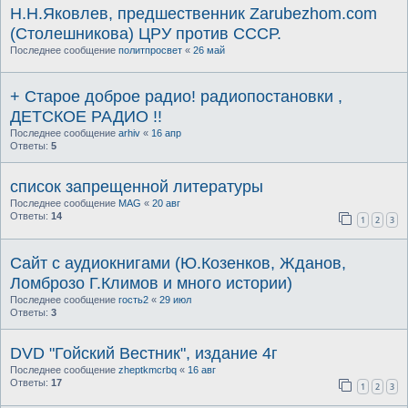
Н.Н.Яковлев, предшественник Zarubezhom.com
(Столешникова) ЦРУ против СССР.
Последнее сообщение
политпросвет
«
26 май
+ Старое доброе радио! радиопостановки ,
ДЕТСКОЕ РАДИО !!
Последнее сообщение
arhiv
«
16 апр
Ответы:
5
список запрещенной литературы
Последнее сообщение
MAG
«
20 авг
Ответы:
14
1
2
3
Сайт с аудиокнигами (Ю.Козенков, Жданов,
Ломброзо Г.Климов и много истории)
Последнее сообщение
гость2
«
29 июл
Ответы:
3
DVD "Гойский Вестник", издание 4г
Последнее сообщение
zheptkmcrbq
«
16 авг
Ответы:
17
1
2
3