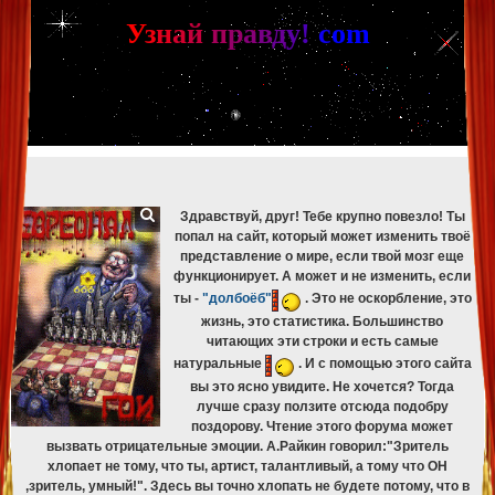
[phpBB Debug] PHP Warning
: in file
[ROOT]/phpbb/db/driver/mysqli.php
on line
265
:
mysqli_fetch_assoc(): Couldn't fetch mysqli_result
У
з
н
а
й
п
р
а
в
д
у
!
c
om
[phpBB Debug] PHP Warning
: in file
[ROOT]/phpbb/db/driver/mysqli.php
on line
329
:
mysqli_free_result(): Couldn't fetch mysqli_result
[phpBB Debug] PHP Warning
: in file
[ROOT]/phpbb/db/driver/mysqli.php
on line
265
:
mysqli_fetch_assoc(): Couldn't fetch mysqli_result
[phpBB Debug] PHP Warning
: in file
[ROOT]/phpbb/db/driver/mysqli.php
on line
329
:
mysqli_free_result(): Couldn't fetch mysqli_result
[phpBB Debug] PHP Warning
: in file
[ROOT]/phpbb/db/driver/mysqli.php
on line
265
:
mysqli_fetch_assoc(): Couldn't fetch mysqli_result
[phpBB Debug] PHP Warning
: in file
[ROOT]/phpbb/db/driver/mysqli.php
on line
329
:
mysqli_free_result(): Couldn't fetch mysqli_result
Здравствуй, друг! Тебе крупно повезло! Ты
попал на сайт, который может изменить твоё
представление о мире, если твой мозг еще
функционирует. А может и не изменить, если
ты -
"долбоёб"
. Это не оскорбление, это
жизнь, это статистика. Большинство
читающих эти строки и есть самые
натуральные
. И с помощью этого сайта
вы это ясно увидите. Не хочется? Тогда
лучше сразу ползите отсюда подобру
поздорову. Чтение этого форума может
вызвать отрицательные эмоции. А.Райкин говорил:"Зритель
хлопает не тому, что ты, артист, талантливый, а тому что ОН
,зритель, умный!". Здесь вы точно хлопать не будете потому, что в