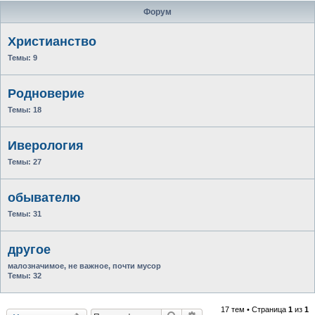
Форум
Христианство
Темы:
9
Родноверие
Темы:
18
Иверология
Темы:
27
обывателю
Темы:
31
другое
малозначимое, не важное, почти мусор
Темы:
32
17 тем • Страница
1
из
1