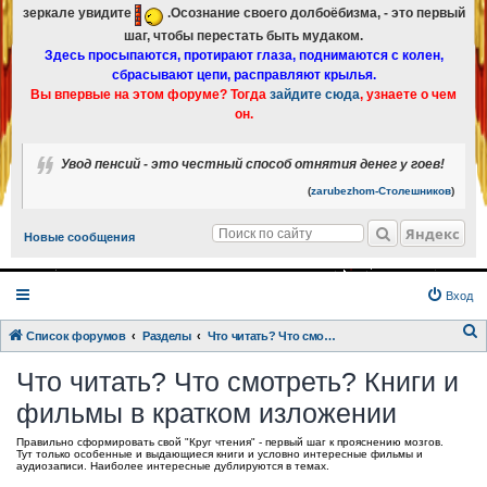
зеркале увидите
.Осознание своего долбоёбизма, - это первый
шаг, чтобы перестать быть мудаком.
Здесь просыпаются, протирают глаза, поднимаются с колен,
сбрасывают цепи, расправляют крылья.
Вы впервые на этом форуме? Тогда
зайдите сюда
, узнаете о чем
он.
Увод пенсий - это честный способ отнятия денег у гоев!
(
zarubezhom-Столешников
)
Яндекс
Новые сообщения
Вход
Список форумов
Разделы
Что читать? Что смотреть? Книги и фильмы в кратком изложении
о
Что читать? Что смотреть? Книги и
и
фильмы в кратком изложении
с
к
Правильно сформировать свой "Круг чтения" - первый шаг к прояснению мозгов.
Тут только особенные и выдающиеся книги и условно интересные фильмы и
аудиозаписи. Наиболее интересные дублируются в темах.