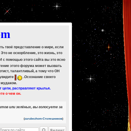
om
ить твоё представление о мире, если
. Это не оскорбление, это жизнь, это
 И с помощью этого сайта вы это ясно
Чтение этого форума может вызвать
ртист, талантливый, а тому что ОН
 увидите
.Осознание своего
ь мудаком.
т цепи, расправляют крылья.
ете о чем он.
атов или зелёных, вы голосуете за
(
zarubezhom-Столешников
)
Яндекс