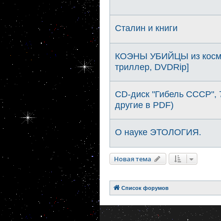
Сталин и книги
КОЭНЫ УБИЙЦЫ из космо
триллер, DVDRip]
CD-диск "Гибель СССР", 
другие в PDF)
О науке ЭТОЛОГИЯ.
Новая тема
Список форумов