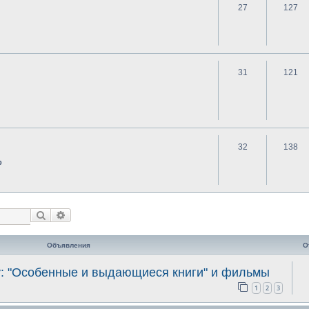
27
127
31
121
32
138
р
Поиск
Расширенный поиск
Объявления
О
у: "Особенные и выдающиеся книги" и фильмы
1
2
3