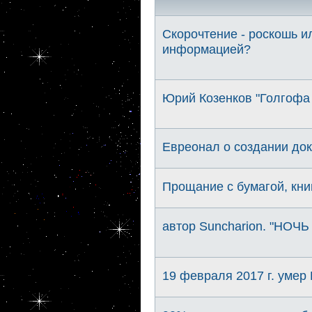
Скорочтение - роскошь и
информацией?
Юрий Козенков "Голгофа 
Евреонал о создании до
Прощание с бумагой, кни
автор Suncharion. "НОЧЬ
19 февраля 2017 г. умер