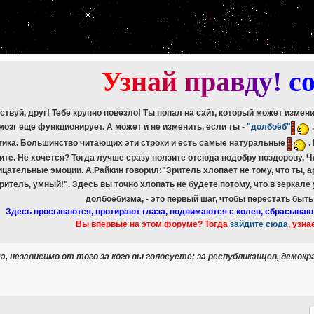
etch_assoc(): Couldn't fetch mysqli_result
ree_result(): Couldn't fetch mysqli_result
etch_assoc(): Couldn't fetch mysqli_result
ree_result(): Couldn't fetch mysqli_result
etch_assoc(): Couldn't fetch mysqli_result
ree_result(): Couldn't fetch mysqli_result
У
з
н
а
й
п
р
а
в
д
у
!
c
ствуй, друг! Тебе крупно повезло! Ты попал на сайт, который может измен
мозг еще функционирует. А может и не изменить, если ты -
"долбоёб"
тика. Большинство читающих эти строки и есть самые натуральные
.
ите. Не хочется? Тогда лучше сразу ползите отсюда подобру поздорову. 
ицательные эмоции. А.Райкин говорил:"Зритель хлопает не тому, что ты, а
зритель, умный!". Здесь вы точно хлопать не будете потому, что в зеркале
долбоёбизма, - это первый шаг, чтобы перестать быт
Здесь просыпаются, протирают глаза, поднимаются с колен, сбрасываю
Вы впервые на этом форуме? Тогда
зайдите сюда
, узна
 независимо от того за кого вы голосуете; за республиканцев, демокр