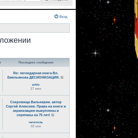
Вход
зложении
.
я
Последнее сообщение
Re: легендарная книга Вл.
Емельянова ДЕСИОНИЗАЦИЯ.
arhiv
27 июн
Сокровища Валькирии. автор
Сергей Алексеев. Права на книги и
экранизацию выкуплены и
спрятаны на 75 лет!
читатель
02 ноя