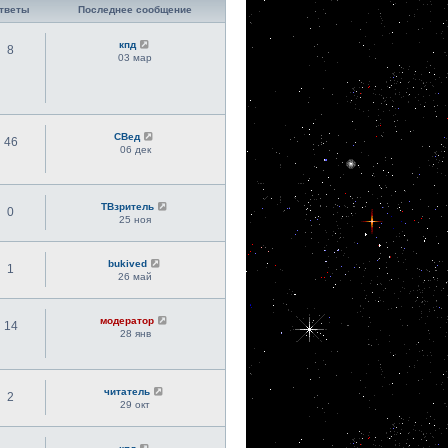
тветы
Последнее сообщение
кпд
8
03 мар
СВед
46
06 дек
ТВзритель
0
25 ноя
bukived
1
26 май
модератор
14
28 янв
читатель
2
29 окт