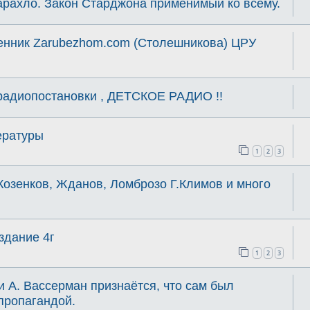
арахло. Закон Старджона применимый ко всему.
енник Zarubezhom.com (Столешникова) ЦРУ
 радиопостановки , ДЕТСКОЕ РАДИО !!
ературы
1
2
3
Козенков, Жданов, Ломброзо Г.Климов и много
здание 4г
1
2
3
 А. Вассерман признаётся, что сам был
пропагандой.