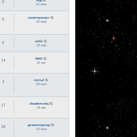
кпд
0
01 июн
политпросвет
0
26 май
arhiv
5
16 апр
MAG
14
20 авг
гость2
3
29 июл
zheptkmcrbq
17
16 авг
дезинтегратор
18
14 июл