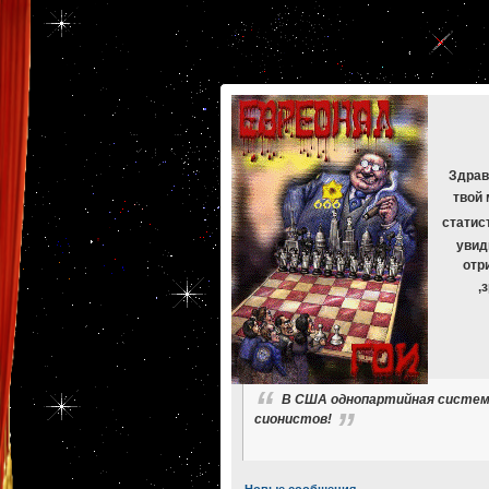
[phpBB Debug] PHP Warning
: in file
[ROOT]/phpbb/db/driver/mysqli.php
on line
265
:
mysqli_f
[phpBB Debug] PHP Warning
: in file
[ROOT]/phpbb/db/driver/mysqli.php
on line
329
:
mysqli_f
[phpBB Debug] PHP Warning
: in file
[ROOT]/phpbb/db/driver/mysqli.php
on line
265
:
mysqli_f
[phpBB Debug] PHP Warning
: in file
[ROOT]/phpbb/db/driver/mysqli.php
on line
329
:
mysqli_f
[phpBB Debug] PHP Warning
: in file
[ROOT]/phpbb/db/driver/mysqli.php
on line
265
:
mysqli_f
[phpBB Debug] PHP Warning
: in file
[ROOT]/phpbb/db/driver/mysqli.php
on line
329
:
mysqli_f
Здрав
твой 
статис
увид
отр
,
В США однопартийная система,
сионистов!