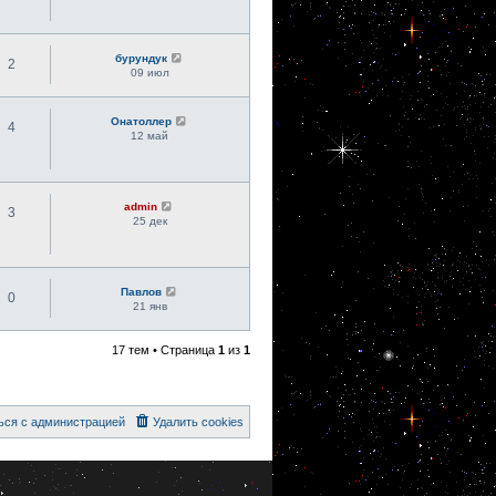
бурундук
2
09 июл
Онатоллер
4
12 май
admin
3
25 дек
Павлов
0
21 янв
17 тем • Страница
1
из
1
ься с администрацией
Удалить cookies