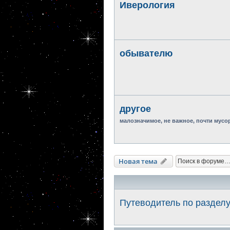
Иверология
обывателю
другое
малозначимое, не важное, почти мусо
Новая тема
Путеводитель по раздел