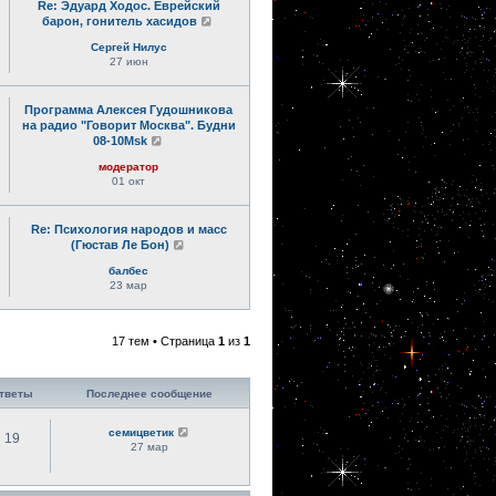
Re: Эдуард Ходос. Еврейский
барон, гонитель хасидов
Сергей Нилус
27 июн
Программа Алексея Гудошникова
на радио "Говорит Москва". Будни
08-10Msk
модератор
01 окт
Re: Психология народов и масс
(Гюстав Ле Бон)
балбес
23 мар
17 тем • Страница
1
из
1
тветы
Последнее сообщение
семицветик
19
27 мар