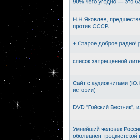
90% чего угодно — это б
Н.Н.Яковлев, предшеств
против СССР.
+ Старое доброе радио!
список запрещенной лит
Сайт с аудиокнигами (Ю.
истории)
DVD "Гойский Вестник", и
Умнейший человек России
оболванен троцкистской 