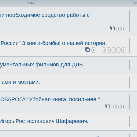
Темы
О
ли необходимое средство работы с
1
2
России" 3 книги-бомбы! о нашей истории.
1
3
4
5
6
7
…
кументальных фильмов для ДЛБ.
гами и мозгами.
 СВАРОГА" Убойная книга, посильнее "
1
2
3
 Игорь Ростиславович Шафаревич.