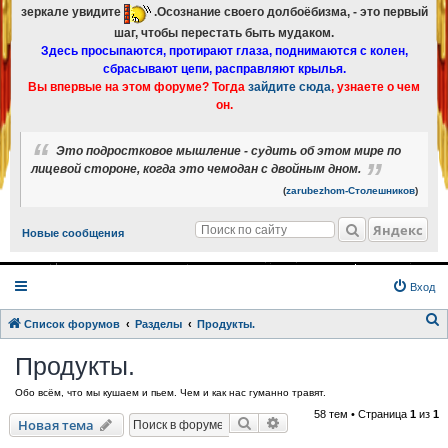
зеркале увидите
.Осознание своего долбоёбизма, - это первый
шаг, чтобы перестать быть мудаком.
Здесь просыпаются, протирают глаза, поднимаются с колен,
сбрасывают цепи, расправляют крылья.
Вы впервые на этом форуме? Тогда
зайдите сюда
, узнаете о чем
он.
Это подростковое мышление - судить об этом мире по
лицевой стороне, когда это чемодан с двойным дном.
(
zarubezhom-Столешников
)
Яндекс
Новые сообщения
Вход
Список форумов
Разделы
Продукты.
о
Продукты.
и
Обо всём, что мы кушаем и пьем. Чем и как нас гуманно травят.
с
58 тем • Страница
1
из
1
к
Поиск
Расширенный поиск
Новая тема