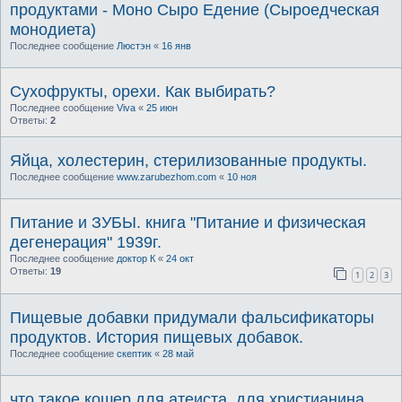
продуктами - Моно Сыро Едение (Сыроедческая
монодиета)
Последнее сообщение
Люстэн
«
16 янв
Сухофрукты, орехи. Как выбирать?
Последнее сообщение
Viva
«
25 июн
Ответы:
2
Яйца, холестерин, стерилизованные продукты.
Последнее сообщение
www.zarubezhom.com
«
10 ноя
Питание и ЗУБЫ. книга "Питание и физическая
дегенерация" 1939г.
Последнее сообщение
доктор К
«
24 окт
Ответы:
19
1
2
3
Пищевые добавки придумали фальсификаторы
продуктов. История пищевых добавок.
Последнее сообщение
скептик
«
28 май
что такое кошер для атеиста, для христианина,