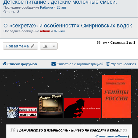
Детское питание , детские молочные смеси.
Последнее сообщение
Рябинка
«
28 авг
Ответы:
2
О «секретах» и особенностях Смирновских водок
Последнее сообщение
admin
«
07 июн
58 тем • Страница
1
из
1
Новая тема
Список форумов
Связаться с администрацией
Удалить cookies
Гражданство и язычность - ничего не говорят о крови!
(
Столешников-Холмс
)