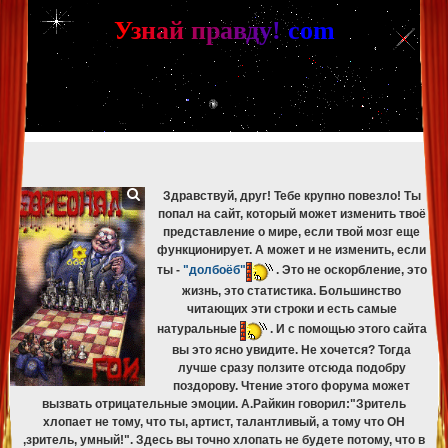
[phpBB Debug] PHP Warning
: in file
[ROOT]/phpbb/db/driver/mysqli.php
on line
265
:
mysqli_fetch_assoc(): Couldn't fetch mysqli_result
У
з
н
а
й
п
р
а
в
д
у
!
c
om
[phpBB Debug] PHP Warning
: in file
[ROOT]/phpbb/db/driver/mysqli.php
on line
329
:
mysqli_free_result(): Couldn't fetch mysqli_result
[phpBB Debug] PHP Warning
: in file
[ROOT]/phpbb/db/driver/mysqli.php
on line
265
:
mysqli_fetch_assoc(): Couldn't fetch mysqli_result
[phpBB Debug] PHP Warning
: in file
[ROOT]/phpbb/db/driver/mysqli.php
on line
329
:
mysqli_free_result(): Couldn't fetch mysqli_result
[phpBB Debug] PHP Warning
: in file
[ROOT]/phpbb/db/driver/mysqli.php
on line
265
:
mysqli_fetch_assoc(): Couldn't fetch mysqli_result
[phpBB Debug] PHP Warning
: in file
[ROOT]/phpbb/db/driver/mysqli.php
on line
329
:
mysqli_free_result(): Couldn't fetch mysqli_result
Здравствуй, друг! Тебе крупно повезло! Ты
попал на сайт, который может изменить твоё
представление о мире, если твой мозг еще
функционирует. А может и не изменить, если
ты -
"долбоёб"
. Это не оскорбление, это
жизнь, это статистика. Большинство
читающих эти строки и есть самые
натуральные
. И с помощью этого сайта
вы это ясно увидите. Не хочется? Тогда
лучше сразу ползите отсюда подобру
поздорову. Чтение этого форума может
вызвать отрицательные эмоции. А.Райкин говорил:"Зритель
хлопает не тому, что ты, артист, талантливый, а тому что ОН
,зритель, умный!". Здесь вы точно хлопать не будете потому, что в