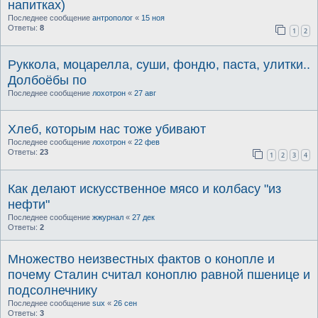
напитках)
Последнее сообщение
антрополог
«
15 ноя
Ответы:
8
1
2
Руккола, моцарелла, суши, фондю, паста, улитки..
Долбоёбы по
Последнее сообщение
лохотрон
«
27 авг
Хлеб, которым нас тоже убивают
Последнее сообщение
лохотрон
«
22 фев
Ответы:
23
1
2
3
4
Как делают искусственное мясо и колбасу "из
нефти"
Последнее сообщение
жжурнал
«
27 дек
Ответы:
2
Множество неизвестных фактов о конопле и
почему Сталин считал коноплю равной пшенице и
подсолнечнику
Последнее сообщение
sux
«
26 сен
Ответы:
3