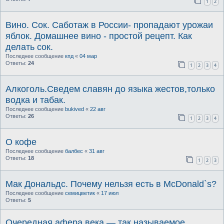
1
2
Вино. Сок. Саботаж в России- пропадают урожаи
яблок. Домашнее вино - простой рецепт. Как
делать сок.
Последнее сообщение
кпд
«
04 мар
Ответы:
24
1
2
3
4
Алкоголь.Сведем славян до языка жестов,только
водка и табак.
Последнее сообщение
bukived
«
22 авг
Ответы:
26
1
2
3
4
О кофе
Последнее сообщение
балбес
«
31 авг
Ответы:
18
1
2
3
Мак Дональдс. Почему нельзя есть в McDonald`s?
Последнее сообщение
семицветик
«
17 июл
Ответы:
5
Очередная афера века — так называемое