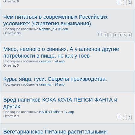
Ответы:
8
1
2
Чем питаться в современных Российских
условиях? (Стратегия выживания)
Последнее сообщение
марина_b
«
08 сен
Ответы:
36
1
2
3
4
5
6
Мясо, немного о свиньях. А у алиенов другие
потребности в пище, не как у гоев
Последнее сообщение
скептик
«
24 апр
Ответы:
3
Куры, яйца, гуси. Секреты производства.
Последнее сообщение
скептик
«
24 апр
Вред напитков КОКА КОЛА ПЕПСИ ФАНТА и
других
Последнее сообщение
HARDxTIMES
«
17 апр
Ответы:
9
1
2
Вегетарианское Питание растительными