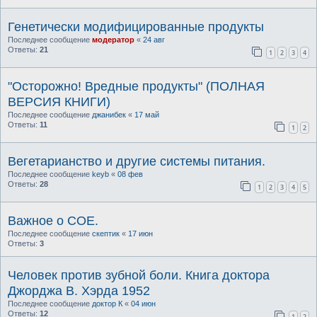
Генетически модифицированные продукты
Последнее сообщение
модератор
«
24 авг
Ответы:
21
1
2
3
4
"Осторожно! Вредные продукты" (ПОЛНАЯ
ВЕРСИЯ КНИГИ)
Последнее сообщение
джанибек
«
17 май
Ответы:
11
1
2
Вегетарианство и другие системы питания.
Последнее сообщение
keyb
«
08 фев
Ответы:
28
1
2
3
4
5
Важное о СОЕ.
Последнее сообщение
скептик
«
17 июн
Ответы:
3
Человек против зубной боли. Книга доктора
Джорджа В. Хэрда 1952
Последнее сообщение
доктор К
«
04 июн
Ответы:
12
1
2