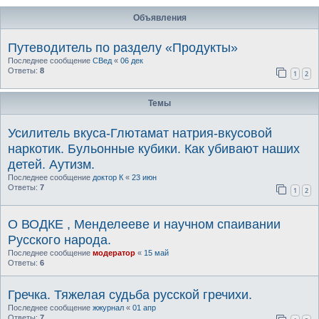
Объявления
Путеводитель по разделу «Продукты»
Последнее сообщение
СВед
«
06 дек
Ответы:
8
1
2
Темы
Усилитель вкуса-Глютамат натрия-вкусовой
наркотик. Бульонные кубики. Как убивают наших
детей. Аутизм.
Последнее сообщение
доктор К
«
23 июн
Ответы:
7
1
2
О ВОДКЕ , Менделееве и научном спаивании
Русского народа.
Последнее сообщение
модератор
«
15 май
Ответы:
6
Гречка. Тяжелая судьба русской гречихи.
Последнее сообщение
жжурнал
«
01 апр
Ответы:
7