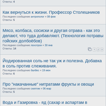
Ответы:
4
Как вернуться к жизни. Профессор Столешников
Последнее сообщение
антрополог
«
08 фев
Ответы:
5
Мясо, колбаса, сосиски и другая отрава - как это
делают, что туда добавляют. (Технология потравы
гойских долбоёбов)
Последнее сообщение
лохотрон
«
30 янв
Ответы:
14
1
2
3
Йодированная соль не так уж и полезна. Добавка
в соль против слеживания.
Последнее сообщение
балбес
«
19 июн
Ответы:
6
Про "накачанные" нитратами фрукты и овощи
Последнее сообщение
скептик
«
06 мар
Ответы:
5
Вода и Газировка - яд (сахар и аспартам в