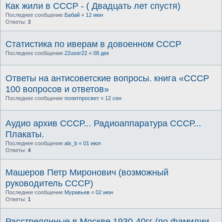
Как жили в СССР - ( Двадцать лет спустя)
Последнее сообщение
Бабай
«
12 июн
Ответы:
3
Статистика по иверам в довоенном СССР
Последнее сообщение
22user22
«
08 дек
Ответы на антисоветские вопросы. книга «CCCР
100 вопросов и ответов»
Последнее сообщение
политпросвет
«
12 сен
Аудио архив СССР... Радиоаппаратура СССР...
Плакаты.
Последнее сообщение
alx_b
«
01 июл
Ответы:
4
Машеров Петр Миронович (возможный
руководитель СССР)
Последнее сообщение
Муравьев
«
02 июн
Ответы:
1
Расстрелянные в Москве 1930-40гг (по фамилии