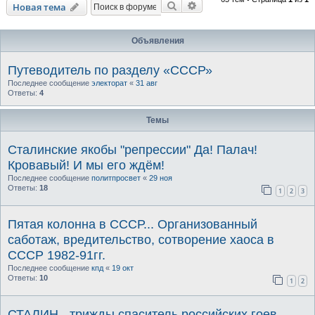
Поиск
Расширенный поиск
Новая тема
Объявления
Путеводитель по разделу «СССР»
Последнее сообщение
электорат
«
31 авг
Ответы:
4
Темы
Сталинские якобы "репрессии" Да! Палач!
Кровавый! И мы его ждём!
Последнее сообщение
политпросвет
«
29 ноя
Ответы:
18
1
2
3
Пятая колонна в СССР... Организованный
саботаж, вредительство, сотворение хаоса в
СССР 1982-91гг.
Последнее сообщение
кпд
«
19 окт
Ответы:
10
1
2
СТАЛИН - трижды спаситель российских гоев.