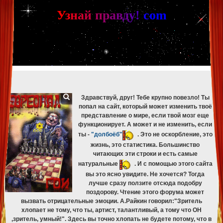
[phpBB Debug] PHP Warning
: in file
[ROOT]/phpbb/db/driver/mysqli.php
on line
265
:
mysqli_fetch_assoc(): Couldn't fetch mysqli_result
У
з
н
а
й
п
р
а
в
д
у
!
c
om
[phpBB Debug] PHP Warning
: in file
[ROOT]/phpbb/db/driver/mysqli.php
on line
329
:
mysqli_free_result(): Couldn't fetch mysqli_result
[phpBB Debug] PHP Warning
: in file
[ROOT]/phpbb/db/driver/mysqli.php
on line
265
:
mysqli_fetch_assoc(): Couldn't fetch mysqli_result
[phpBB Debug] PHP Warning
: in file
[ROOT]/phpbb/db/driver/mysqli.php
on line
329
:
mysqli_free_result(): Couldn't fetch mysqli_result
[phpBB Debug] PHP Warning
: in file
[ROOT]/phpbb/db/driver/mysqli.php
on line
265
:
mysqli_fetch_assoc(): Couldn't fetch mysqli_result
[phpBB Debug] PHP Warning
: in file
[ROOT]/phpbb/db/driver/mysqli.php
on line
329
:
mysqli_free_result(): Couldn't fetch mysqli_result
Здравствуй, друг! Тебе крупно повезло! Ты
попал на сайт, который может изменить твоё
представление о мире, если твой мозг еще
функционирует. А может и не изменить, если
ты -
"долбоёб"
. Это не оскорбление, это
жизнь, это статистика. Большинство
читающих эти строки и есть самые
натуральные
. И с помощью этого сайта
вы это ясно увидите. Не хочется? Тогда
лучше сразу ползите отсюда подобру
поздорову. Чтение этого форума может
вызвать отрицательные эмоции. А.Райкин говорил:"Зритель
хлопает не тому, что ты, артист, талантливый, а тому что ОН
,зритель, умный!". Здесь вы точно хлопать не будете потому, что в