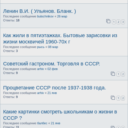
Ленин В.И. ( Ульянов. Бланк. )
Последнее сообщение
bulochnikov
«
26 мар
Ответы:
18
1
2
3
Как жили в пятиэтажках. Бытовые зарисовки из
жизни москвичей 1960-70х г
Последнее сообщение
рысь
«
08 мар
Ответы:
3
Советский гастроном. Торговля в СССР.
Последнее сообщение
arhiv
«
02 фев
Ответы:
9
1
2
Процветание СССР после 1937-1938 года.
Последнее сообщение
arhiv
«
21 янв
Ответы:
9
1
2
Какие картинки смотреть школьникам о жизни в
СССР ?
Последнее сообщение
балбес
«
21 янв
Ответы:
11