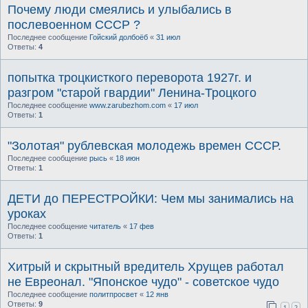
Почему люди смеялись и улыбались в
послевоенном СССР ?
Последнее сообщение
Гойский долбоёб
«
31 июл
Ответы:
4
попытка троцкисткого переворота 1927г. и
разгром "старой гвардии" Ленина-Троцкого
Последнее сообщение
www.zarubezhom.com
«
17 июл
Ответы:
1
"Золотая" рублевская молодежь времен СССР.
Последнее сообщение
рысь
«
18 июн
Ответы:
1
ДЕТИ до ПЕРЕСТРОЙКИ: Чем мы занимались на
уроках
Последнее сообщение
читатель
«
17 фев
Ответы:
1
Хитрый и скрытный вредитель Хрущев работал
не Евреонал. "Японское чудо" - советское чудо
Последнее сообщение
политпросвет
«
12 янв
Ответы:
9
1
2