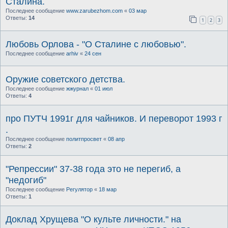
Сталина.
Последнее сообщение
www.zarubezhom.com
«
03 мар
Ответы:
14
1
2
3
Любовь Орлова - "О Сталине с любовью".
Последнее сообщение
arhiv
«
24 сен
Оружие советского детства.
Последнее сообщение
жжурнал
«
01 июл
Ответы:
4
про ПУТЧ 1991г для чайников. И переворот 1993 г
.
Последнее сообщение
политпросвет
«
08 апр
Ответы:
2
"Репрессии" 37-38 года это не перегиб, а
"недогиб"
Последнее сообщение
Регулятор
«
18 мар
Ответы:
1
Доклад Хрущева "О культе личности." на