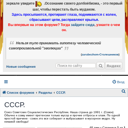
зеркале увидите
.Осознание своего долбоёбизма, - это первый
шаг, чтобы перестать быть мудаком.
Здесь просыпаются, протирают глаза, поднимаются с колен,
сбрасывают цепи, расправляют крылья.
Вы впервые на этом форуме? Тогда
зайдите сюда
, узнаете о чем
он.
Нельзя тупо принимать гипотезу человеческой
самопроизвольной "эволюции"
(
zarubezhom-Столешников
)
Яндекс
Новые сообщения
Вход
Список форумов
Разделы
СССР.
о
СССР.
и
Союз Советских Социалистических Республик. Наша страна до 1991 г. (Совок)
с
Обычно к совку имеет претензии только мусор и прочие отбросы и хлам. По одной
простой причине - совок это все собирает и выбрасывает в мусорное ведро. Ну
к
никакой свободы!
65 тем • Страница
1
из
1