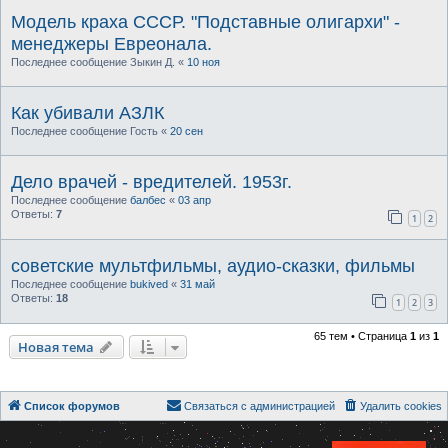
Модель краха СССР. "Подставные олигархи" -
менеджеры Евреонала.
Последнее сообщение
Зыкин Д.
«
10 ноя
Как убивали АЗЛК
Последнее сообщение
Гость
«
20 сен
Дело врачей - вредителей. 1953г.
Последнее сообщение
балбес
«
03 апр
Ответы:
7
1
2
советские мультфильмы, аудио-сказки, фильмы
Последнее сообщение
bukived
«
31 май
Ответы:
18
1
2
3
65 тем • Страница
1
из
1
Новая тема
Список форумов
Связаться с администрацией
Удалить cookies