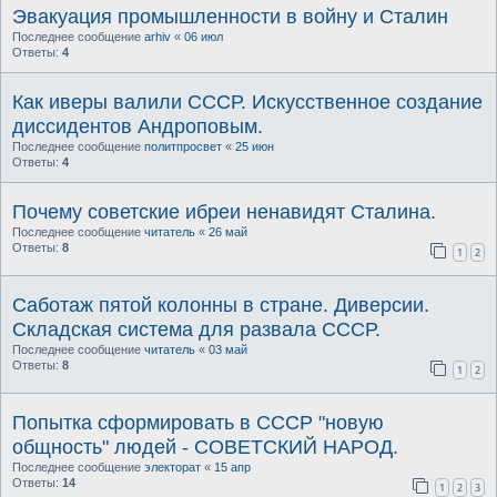
Эвакуация промышленности в войну и Сталин
Последнее сообщение
arhiv
«
06 июл
Ответы:
4
Как иверы валили СССР. Искусственное создание
диссидентов Андроповым.
Последнее сообщение
политпросвет
«
25 июн
Ответы:
4
Почему советские ибреи ненавидят Сталина.
Последнее сообщение
читатель
«
26 май
Ответы:
8
1
2
Саботаж пятой колонны в стране. Диверсии.
Складская система для развала СССР.
Последнее сообщение
читатель
«
03 май
Ответы:
8
1
2
Попытка сформировать в СССР "новую
общность" людей - СОВЕТСКИЙ НАРОД.
Последнее сообщение
электорат
«
15 апр
Ответы:
14
1
2
3