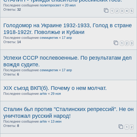
Последнее сообщение
политпросвет
«
20 июл
Ответы:
32
1
2
3
4
5
Голодомор на Украине 1932-1933, Голод в стране
1918-1922г. Поволжье и Кубани
Последнее сообщение
семицветик
«
17 апр
Ответы:
14
1
2
3
Успехи СССР послевоенные. По результатам дел
вождя судите.
Последнее сообщение
семицветик
«
17 апр
Ответы:
6
XIX съезд ВКП(б). Почему о нем молчат.
Последнее сообщение
arhiv
«
29 ноя
Сталин бьл против "Сталинских репрессий". Не он
уничтожал русский народ!
Последнее сообщение
arhiv
«
13 июн
Ответы:
8
1
2