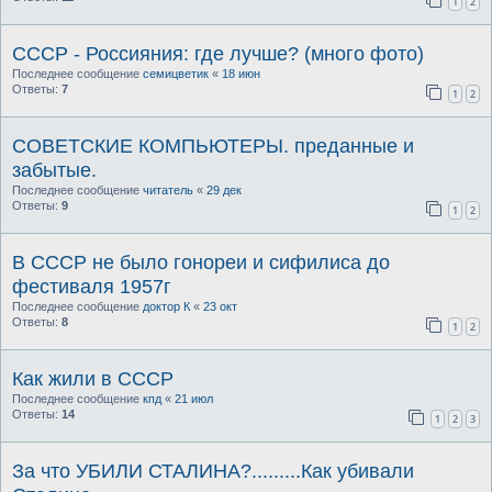
1
2
СССР - Россияния: где лучше? (много фото)
Последнее сообщение
семицветик
«
18 июн
Ответы:
7
1
2
СОВЕТСКИЕ КОМПЬЮТЕРЫ. преданные и
забытые.
Последнее сообщение
читатель
«
29 дек
Ответы:
9
1
2
В СССР не было гонореи и сифилиса до
фестиваля 1957г
Последнее сообщение
доктор К
«
23 окт
Ответы:
8
1
2
Как жили в СССР
Последнее сообщение
кпд
«
21 июл
Ответы:
14
1
2
3
За что УБИЛИ СТАЛИНА?.........Как убивали