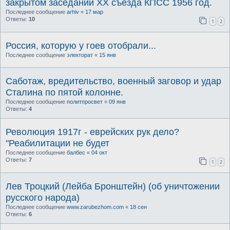
закрытом заседании XX съезда КПСС 1956 год.
Последнее сообщение
arhiv
«
17 мар
Ответы:
10
1
2
Россия, которую у гоев отобрали...
Последнее сообщение
электорат
«
15 янв
Саботаж, вредительство, военный заговор и удар
Сталина по пятой колонне.
Последнее сообщение
политпросвет
«
09 янв
Ответы:
4
Революция 1917г - еврейских рук дело?
"Реабилитации не будет
Последнее сообщение
балбес
«
04 окт
Ответы:
7
1
2
Лев Троцкий (Лейба Бронштейн) (об уничтожении
русского народа)
Последнее сообщение
www.zarubezhom.com
«
18 сен
Ответы:
6