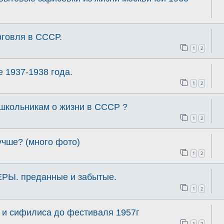
рговля в СССР.
1
2
 1937-1938 года.
1
2
 школьникам о жизни в СССР ?
1
2
учше? (много фото)
1
2
. преданные и забытые.
1
2
 и сифилиса до фестиваля 1957г
1
2