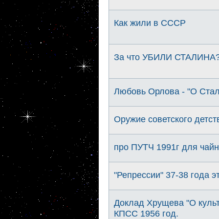
Как жили в СССР
За что УБИЛИ СТАЛИНА?..
Любовь Орлова - "О Стал
Оружие советского детст
про ПУТЧ 1991г для чайни
"Репрессии" 37-38 года эт
Доклад Хрущева "О культ
КПСС 1956 год.