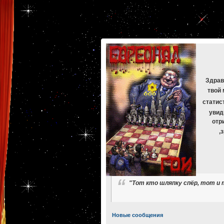
[phpBB Debug] PHP Warning
: in file
[ROOT]/phpbb/db/driver/mysqli.php
on line
265
:
mysqli_f
[phpBB Debug] PHP Warning
: in file
[ROOT]/phpbb/db/driver/mysqli.php
on line
329
:
mysqli_f
[phpBB Debug] PHP Warning
: in file
[ROOT]/phpbb/db/driver/mysqli.php
on line
265
:
mysqli_f
[phpBB Debug] PHP Warning
: in file
[ROOT]/phpbb/db/driver/mysqli.php
on line
329
:
mysqli_f
[phpBB Debug] PHP Warning
: in file
[ROOT]/phpbb/db/driver/mysqli.php
on line
265
:
mysqli_f
[phpBB Debug] PHP Warning
: in file
[ROOT]/phpbb/db/driver/mysqli.php
on line
329
:
mysqli_f
Здрав
твой 
статис
увид
отр
,
"Тот кто шляпку спёр, тот и
Новые сообщения