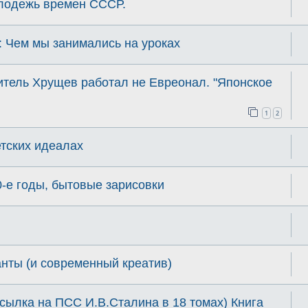
олодежь времен СССР.
Чем мы занимались на уроках
итель Хрущев работал не Евреонал. "Японское
1
2
тских идеалах
-е годы, бытовые зарисовки
нты (и современный креатив)
сылка на ПСС И.В.Сталина в 18 томах) Книга