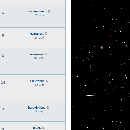
политпросвет
4
25 июн
читатель
8
26 май
читатель
8
03 май
электорат
14
15 апр
bulochnikov
18
26 мар
рысь
3