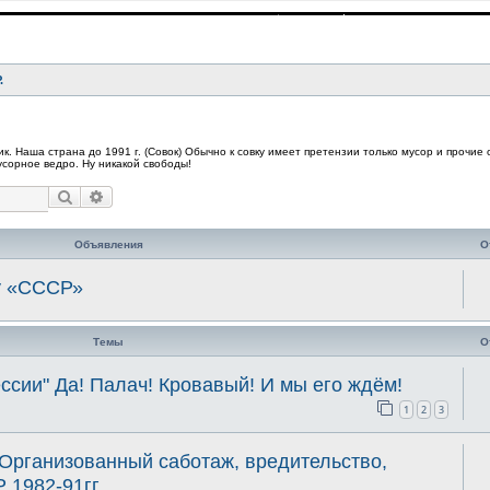
.
. Наша страна до 1991 г. (Совок) Обычно к совку имеет претензии только мусор и прочие
мусорное ведро. Ну никакой свободы!
Поиск
Расширенный поиск
Объявления
О
у «СССР»
Темы
О
ссии" Да! Палач! Кровавый! И мы его ждём!
1
2
3
 Организованный саботаж, вредительство,
 1982-91гг.