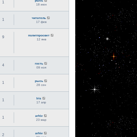
рысь
1
18 июн
читатель
1
17 фев
политпросвет
9
12 янв
гость
4
09 ноя
рысь
1
28 сен
Iris
1
17 апр
arhiv
1
23 мар
arhiv
2