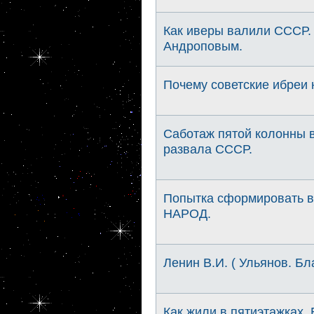
Как иверы валили СССР.
Андроповым.
Почему советские ибреи 
Саботаж пятой колонны в
развала СССР.
Попытка сформировать 
НАРОД.
Ленин В.И. ( Ульянов. Бла
Как жили в пятиэтажках.