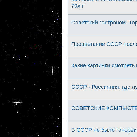
70х г
Советский гастроном. То
Процветание СССР после
Какие картинки смотреть
СССР - Россияния: где л
СОВЕТСКИЕ КОМПЬЮТЕРЫ
В СССР не было гонореи