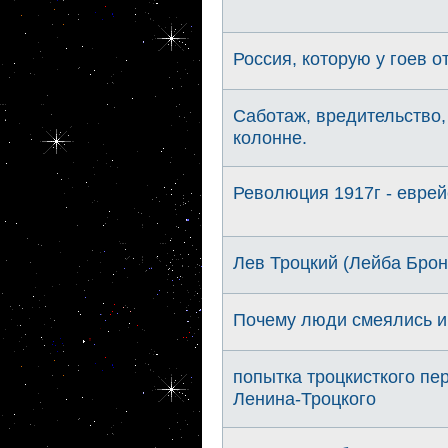
Россия, которую у гоев о
Саботаж, вредительство,
колонне.
Революция 1917г - еврей
Лев Троцкий (Лейба Брон
Почему люди смеялись и
попытка троцкисткого пер
Ленина-Троцкого