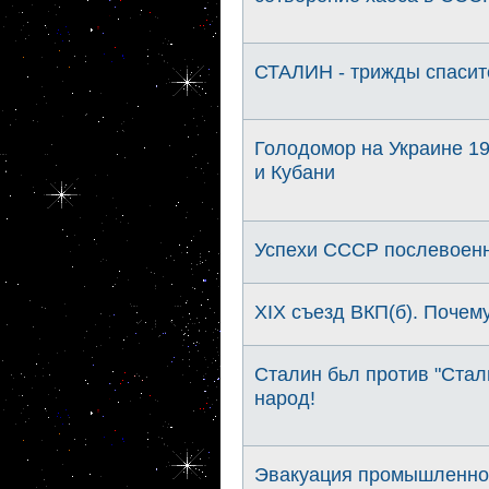
СТАЛИН - трижды спасите
Голодомор на Украине 19
и Кубани
Успехи СССР послевоенн
XIX съезд ВКП(б). Почему
Сталин бьл против "Стал
народ!
Эвакуация промышленнос