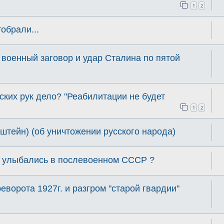
1
2
тобрали...
 военный заговор и удар Сталина по пятой
ских рук дело? "Реабилитации не будет
1
2
штейн) (об уничтожении русского народа)
 улыбались в послевоенном СССР ?
еворота 1927г. и разгром "старой гвардии"