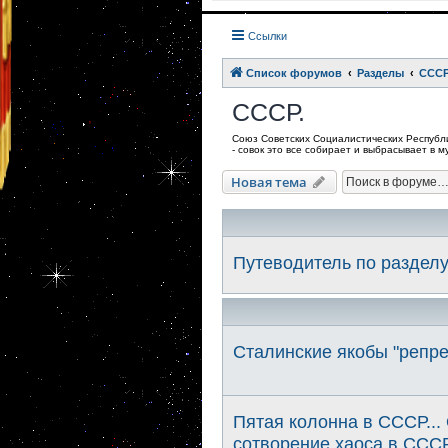
Ссылки
Список форумов
Разделы
СССР
СССР.
Союз Советских Социалистических Республик
- совок это все собирает и выбрасывает в 
Новая тема
Путеводитель по раздел
Сталинские якобы "репре
Пятая колонна в СССР...
сотворение хаоса в СССР