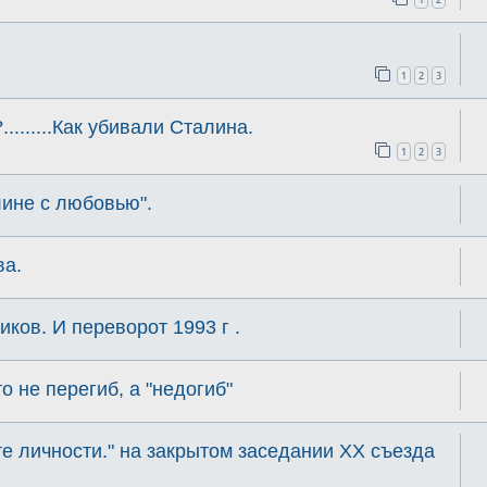
1
2
3
.......Как убивали Сталина.
1
2
3
ине с любовью".
ва.
ков. И переворот 1993 г .
о не перегиб, а "недогиб"
е личности." на закрытом заседании XX съезда