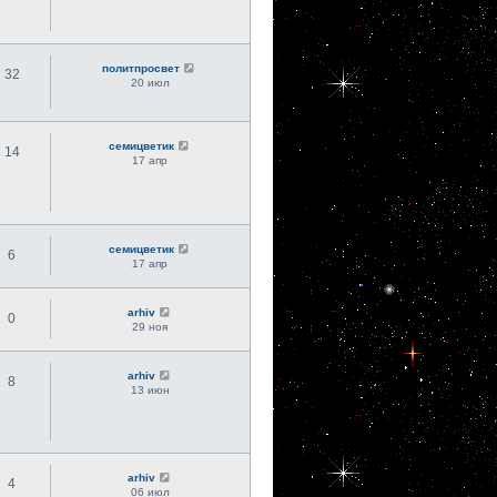
политпросвет
32
20 июл
семицветик
14
17 апр
семицветик
6
17 апр
arhiv
0
29 ноя
arhiv
8
13 июн
arhiv
4
06 июл