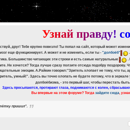
etch_assoc(): Couldn't fetch mysqli_result
ree_result(): Couldn't fetch mysqli_result
etch_assoc(): Couldn't fetch mysqli_result
ree_result(): Couldn't fetch mysqli_result
etch_assoc(): Couldn't fetch mysqli_result
ree_result(): Couldn't fetch mysqli_result
У
з
н
а
й
п
р
а
в
д
у
!
c
ствуй, друг! Тебе крупно повезло! Ты попал на сайт, который может измен
мозг еще функционирует. А может и не изменить, если ты -
"долбоёб"
тика. Большинство читающих эти строки и есть самые натуральные
.
ите. Не хочется? Тогда лучше сразу ползите отсюда подобру поздорову. 
ицательные эмоции. А.Райкин говорил:"Зритель хлопает не тому, что ты, а
зритель, умный!". Здесь вы точно хлопать не будете потому, что в зеркале
долбоёбизма, - это первый шаг, чтобы перестать быт
Здесь просыпаются, протирают глаза, поднимаются с колен, сбрасываю
Вы впервые на этом форуме? Тогда
зайдите сюда
, узна
 тётку пришил".