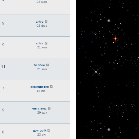
08 мар
arhiv
9
02 фев
arhiv
9
21 янв
балбес
11
21 янв
семицветик
7
18 июн
читатель
9
29 дек
доктор К
8
23 окт