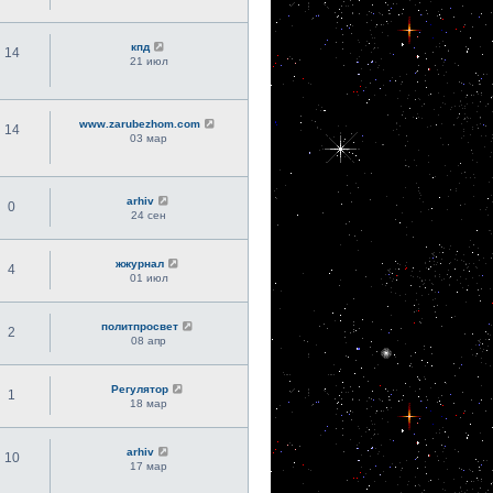
кпд
14
21 июл
www.zarubezhom.com
14
03 мар
arhiv
0
24 сен
жжурнал
4
01 июл
политпросвет
2
08 апр
Регулятор
1
18 мар
arhiv
10
17 мар