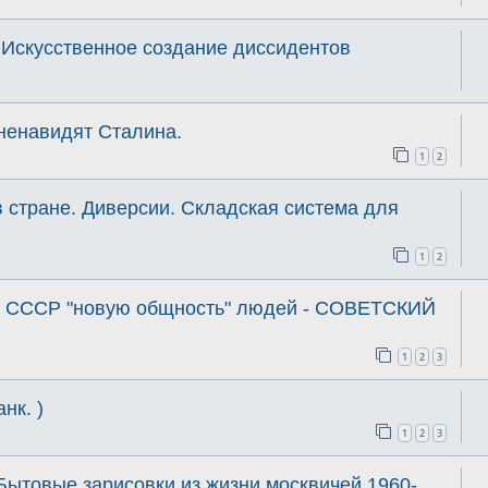
 Искусственное создание диссидентов
ненавидят Сталина.
1
2
 стране. Диверсии. Складская система для
1
2
в СССР "новую общность" людей - СОВЕТСКИЙ
1
2
3
нк. )
1
2
3
 Бытовые зарисовки из жизни москвичей 1960-