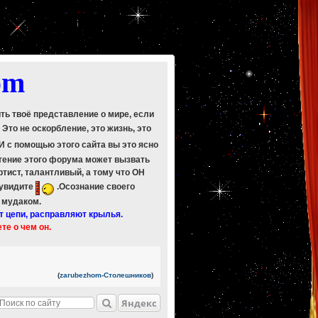
om
ить твоё представление о мире, если
. Это не оскорбление, это жизнь, это
 И с помощью этого сайта вы это ясно
Чтение этого форума может вызвать
ртист, талантливый, а тому что ОН
 увидите
.Осознание своего
ь мудаком.
т цепи, расправляют крылья.
ете о чем он.
(
zarubezhom-Столешников
)
Яндекс