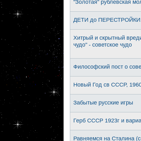
"Золотая" рублевская м
ДЕТИ до ПЕРЕСТРОЙКИ: 
Хитрый и скрытный вред
чудо" - советское чудо
Философский пост о сове
Новый Год св СССР, 1960
Забытые русские игры
Герб СССР 1923г и вариа
Равняемся на Сталина (с