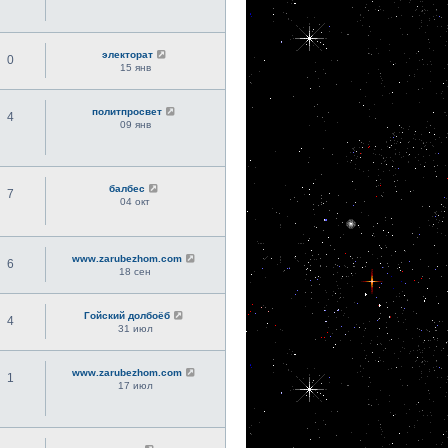
электорат
0
15 янв
политпросвет
4
09 янв
балбес
7
04 окт
www.zarubezhom.com
6
18 сен
Гойский долбоёб
4
31 июл
www.zarubezhom.com
1
17 июл