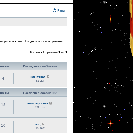
Вход
 отбросы и хлам. По одной простой причине
65 тем • Страница
1
из
1
тветы
Последнее сообщение
электорат
4
31 авг
тветы
Последнее сообщение
политпросвет
18
29 ноя
кпд
10
19 окт