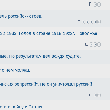
1
2
ль российских гоев.
1
2
3
4
5
32-1933, Голод в стране 1918-1922г. Поволжье
1
2
3
ые. По результатам дел вождя судите.
 о нем молчат.
инских репрессий". Не он уничтожал русский
1
2
ти в войну и Сталин