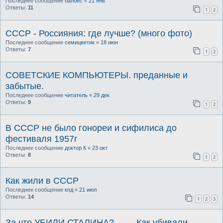
Последнее сообщение
балбес
«
21 янв
Ответы:
11
1
2
СССР - Россияния: где лучше? (много фото)
Последнее сообщение
семицветик
«
18 июн
Ответы:
7
1
2
СОВЕТСКИЕ КОМПЬЮТЕРЫ. преданные и
забытые.
Последнее сообщение
читатель
«
29 дек
Ответы:
9
1
2
В СССР не было гонореи и сифилиса до
фестиваля 1957г
Последнее сообщение
доктор К
«
23 окт
Ответы:
8
1
2
Как жили в СССР
Последнее сообщение
кпд
«
21 июл
Ответы:
14
1
2
3
За что УБИЛИ СТАЛИНА?.........Как убивали