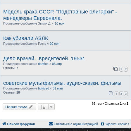
Модель краха СССР. "Подставные олигархи" -
менеджеры Евреонала.
Последнее сообщение
Зыкин Д.
«
10 ноя
Как убивали АЗЛК
Последнее сообщение
Гость
«
20 сен
Дело врачей - вредителей. 1953г.
Последнее сообщение
балбес
«
03 апр
Ответы:
7
1
2
советские мультфильмы, аудио-сказки, фильмы
Последнее сообщение
bukived
«
31 май
Ответы:
18
1
2
3
65 тем • Страница
1
из
1
Новая тема
Список форумов
Связаться с администрацией
Удалить cookies