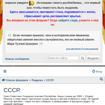
зеркале увидите
.Осознание своего долбоёбизма, - это первый
шаг, чтобы перестать быть мудаком.
Здесь просыпаются, протирают глаза, поднимаются с колен,
сбрасывают цепи, расправляют крылья.
Вы впервые на этом форуме? Тогда
зайдите сюда
, узнаете о чем
он.
Если человек думает, что в историческом движении
общества имеют место случайности, то он полный идиот.
Марк Туллий Цицерон
(
zarubezhom-Столешников
)
Яндекс
Новые сообщения
Вход
Список форумов
Разделы
СССР.
о
СССР.
и
Союз Советских Социалистических Республик. Наша страна до 1991 г. (Совок)
с
Обычно к совку имеет претензии только мусор и прочие отбросы и хлам. По одной
простой причине - совок это все собирает и выбрасывает в мусорное ведро. Ну
к
никакой свободы!