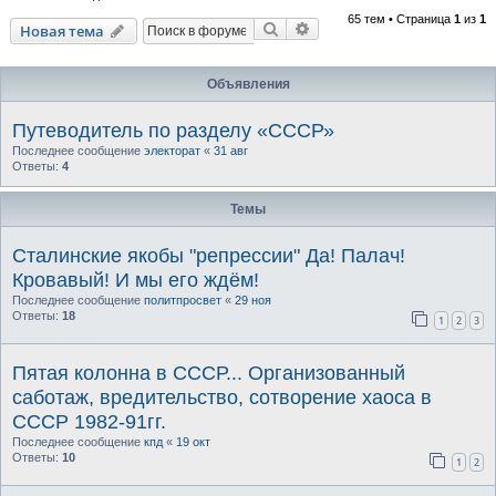
65 тем • Страница
1
из
1
Поиск
Расширенный поиск
Новая тема
Объявления
Путеводитель по разделу «СССР»
Последнее сообщение
электорат
«
31 авг
Ответы:
4
Темы
Сталинские якобы "репрессии" Да! Палач!
Кровавый! И мы его ждём!
Последнее сообщение
политпросвет
«
29 ноя
Ответы:
18
1
2
3
Пятая колонна в СССР... Организованный
саботаж, вредительство, сотворение хаоса в
СССР 1982-91гг.
Последнее сообщение
кпд
«
19 окт
Ответы:
10
1
2