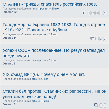
СТАЛИН - трижды спаситель российских гоев.
Последнее сообщение
политпросвет
«
20 июл
Ответы:
32
1
2
3
4
5
Голодомор на Украине 1932-1933, Голод в стране
1918-1922г. Поволжье и Кубани
Последнее сообщение
семицветик
«
17 апр
Ответы:
14
1
2
3
Успехи СССР послевоенные. По результатам дел
вождя судите.
Последнее сообщение
семицветик
«
17 апр
Ответы:
6
XIX съезд ВКП(б). Почему о нем молчат.
Последнее сообщение
arhiv
«
29 ноя
Сталин бьл против "Сталинских репрессий". Не он
уничтожал русский народ!
Последнее сообщение
arhiv
«
13 июн
Ответы:
8
1
2