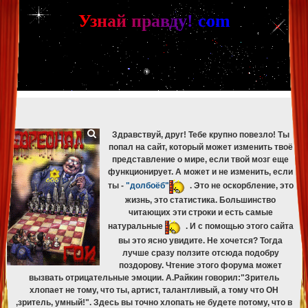
[phpBB Debug] PHP Warning
: in file
[ROOT]/phpbb/db/driver/mysqli.php
on line
265
:
mysqli_fetch_assoc(): Couldn't fetch mysqli_result
У
з
н
а
й
п
р
а
в
д
у
!
c
om
[phpBB Debug] PHP Warning
: in file
[ROOT]/phpbb/db/driver/mysqli.php
on line
329
:
mysqli_free_result(): Couldn't fetch mysqli_result
[phpBB Debug] PHP Warning
: in file
[ROOT]/phpbb/db/driver/mysqli.php
on line
265
:
mysqli_fetch_assoc(): Couldn't fetch mysqli_result
[phpBB Debug] PHP Warning
: in file
[ROOT]/phpbb/db/driver/mysqli.php
on line
329
:
mysqli_free_result(): Couldn't fetch mysqli_result
[phpBB Debug] PHP Warning
: in file
[ROOT]/phpbb/db/driver/mysqli.php
on line
265
:
mysqli_fetch_assoc(): Couldn't fetch mysqli_result
[phpBB Debug] PHP Warning
: in file
[ROOT]/phpbb/db/driver/mysqli.php
on line
329
:
mysqli_free_result(): Couldn't fetch mysqli_result
Здравствуй, друг! Тебе крупно повезло! Ты
попал на сайт, который может изменить твоё
представление о мире, если твой мозг еще
функционирует. А может и не изменить, если
ты -
"долбоёб"
. Это не оскорбление, это
жизнь, это статистика. Большинство
читающих эти строки и есть самые
натуральные
. И с помощью этого сайта
вы это ясно увидите. Не хочется? Тогда
лучше сразу ползите отсюда подобру
поздорову. Чтение этого форума может
вызвать отрицательные эмоции. А.Райкин говорил:"Зритель
хлопает не тому, что ты, артист, талантливый, а тому что ОН
,зритель, умный!". Здесь вы точно хлопать не будете потому, что в