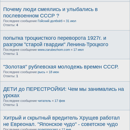
Почему люди смеялись и улыбались в
послевоенном СССР ?
Последнее сообщение
Гойский долбоёб
«
31 июл
Ответы:
4
попытка троцкисткого переворота 1927г. и
разгром "старой гвардии" Ленина-Троцкого
Последнее сообщение
www.zarubezhom.com
«
17 июл
Ответы:
1
"Золотая" рублевская молодежь времен СССР.
Последнее сообщение
рысь
«
18 июн
Ответы:
1
ДЕТИ до ПЕРЕСТРОЙКИ: Чем мы занимались на
уроках
Последнее сообщение
читатель
«
17 фев
Ответы:
1
Хитрый и скрытный вредитель Хрущев работал
не Евреонал. "Японское чудо" - советское чудо
Последнее сообщение
политпросвет
«
12 янв