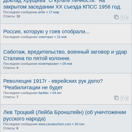
Доклад Хрущева "О культе личности." на
закрытом заседании XX съезда КПСС 1956 год.
Последнее сообщение
arhiv
«
17 мар
Ответы:
10
1
2
Россия, которую у гоев отобрали...
Последнее сообщение
электорат
«
15 янв
Саботаж, вредительство, военный заговор и удар
Сталина по пятой колонне.
Последнее сообщение
политпросвет
«
09 янв
Ответы:
4
Революция 1917г - еврейских рук дело?
"Реабилитации не будет
Последнее сообщение
балбес
«
04 окт
Ответы:
7
1
2
Лев Троцкий (Лейба Бронштейн) (об уничтожении
русского народа)
Последнее сообщение
www.zarubezhom.com
«
18 сен
Ответы:
6