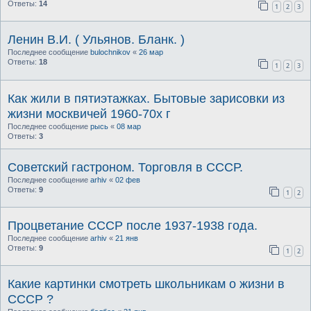
Ответы:
14
1
2
3
Ленин В.И. ( Ульянов. Бланк. )
Последнее сообщение
bulochnikov
«
26 мар
Ответы:
18
1
2
3
Как жили в пятиэтажках. Бытовые зарисовки из
жизни москвичей 1960-70х г
Последнее сообщение
рысь
«
08 мар
Ответы:
3
Советский гастроном. Торговля в СССР.
Последнее сообщение
arhiv
«
02 фев
Ответы:
9
1
2
Процветание СССР после 1937-1938 года.
Последнее сообщение
arhiv
«
21 янв
Ответы:
9
1
2
Какие картинки смотреть школьникам о жизни в
СССР ?