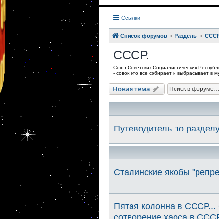
Ссылки
Список форумов
Разделы
СССР
СССР.
Союз Советских Социалистических Республик
- совок это все собирает и выбрасывает в 
Новая тема
Путеводитель по раздел
Сталинские якобы "репре
Пятая колонна в СССР...
сотворение хаоса в СССР