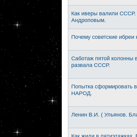
Как иверы валили СССР.
Андроповым.
Почему советские ибреи 
Саботаж пятой колонны в
развала СССР.
Попытка сформировать 
НАРОД.
Ленин В.И. ( Ульянов. Бла
Как жили в пятиэтажках.