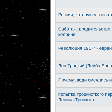
Россия, которую у гоев о
Саботаж, вредительство,
колонне.
Революция 1917г - еврей
Лев Троцкий (Лейба Брон
Почему люди смеялись и
попытка троцкисткого пер
Ленина-Троцкого