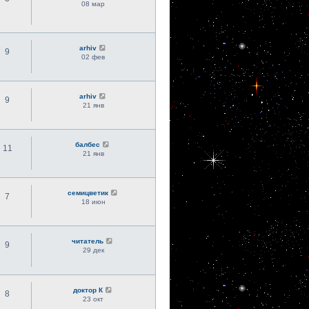
08 мар
arhiv
9
02 фев
arhiv
9
21 янв
балбес
11
21 янв
семицветик
7
18 июн
читатель
9
29 дек
доктор К
8
23 окт