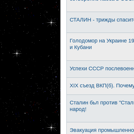
СТАЛИН - трижды спасите
Голодомор на Украине 19
и Кубани
Успехи СССР послевоенн
XIX съезд ВКП(б). Почему
Сталин бьл против "Стал
народ!
Эвакуация промышленнос