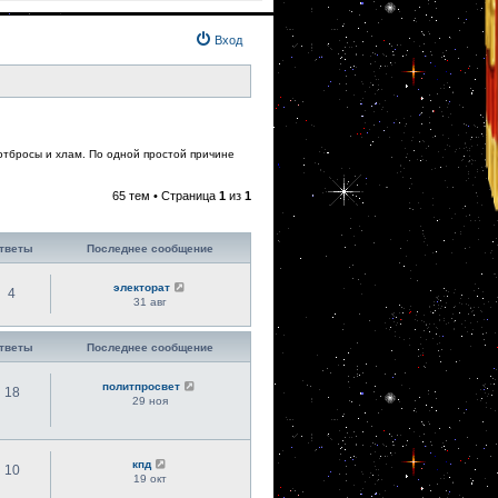
Вход
 отбросы и хлам. По одной простой причине
65 тем • Страница
1
из
1
тветы
Последнее сообщение
электорат
4
31 авг
тветы
Последнее сообщение
политпросвет
18
29 ноя
кпд
10
19 окт