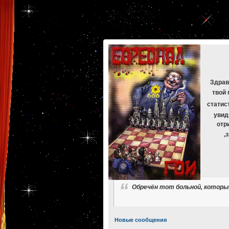
[phpBB Debug] PHP Warning
: in file
[ROOT]/phpbb/db/driver/mysqli.php
on line
265
:
mysqli_f
[phpBB Debug] PHP Warning
: in file
[ROOT]/phpbb/db/driver/mysqli.php
on line
329
:
mysqli_f
[phpBB Debug] PHP Warning
: in file
[ROOT]/phpbb/db/driver/mysqli.php
on line
265
:
mysqli_f
[phpBB Debug] PHP Warning
: in file
[ROOT]/phpbb/db/driver/mysqli.php
on line
329
:
mysqli_f
[phpBB Debug] PHP Warning
: in file
[ROOT]/phpbb/db/driver/mysqli.php
on line
265
:
mysqli_f
[phpBB Debug] PHP Warning
: in file
[ROOT]/phpbb/db/driver/mysqli.php
on line
329
:
mysqli_f
Здрав
твой 
статис
увид
отр
,
Обречён тот больной, который
Новые сообщения