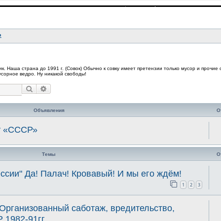
.
. Наша страна до 1991 г. (Совок) Обычно к совку имеет претензии только мусор и прочие
мусорное ведро. Ну никакой свободы!
Поиск
Расширенный поиск
Объявления
О
у «СССР»
Темы
О
ссии" Да! Палач! Кровавый! И мы его ждём!
1
2
3
 Организованный саботаж, вредительство,
 1982-91гг.