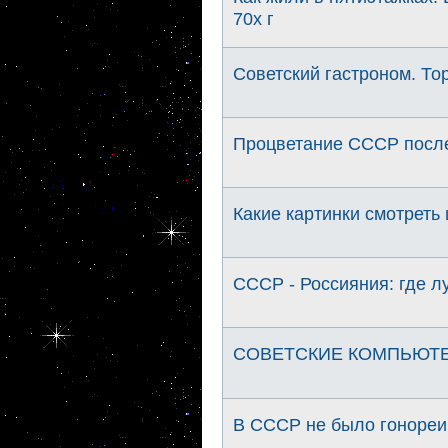
70х г
Советский гастроном. То
Процветание СССР после
Какие картинки смотреть
СССР - Россияния: где л
СОВЕТСКИЕ КОМПЬЮТЕРЫ
В СССР не было гонореи