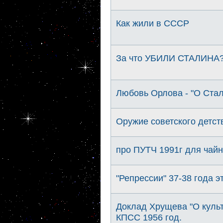
Как жили в СССР
За что УБИЛИ СТАЛИНА?..
Любовь Орлова - "О Стал
Оружие советского детст
про ПУТЧ 1991г для чайни
"Репрессии" 37-38 года эт
Доклад Хрущева "О культ
КПСС 1956 год.