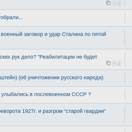
1
2
тобрали...
 военный заговор и удар Сталина по пятой
ских рук дело? "Реабилитации не будет
1
2
штейн) (об уничтожении русского народа)
 улыбались в послевоенном СССР ?
еворота 1927г. и разгром "старой гвардии"