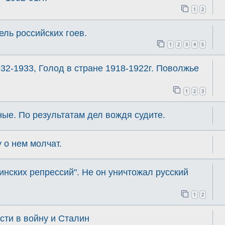
1
2
ль российских гоев.
1
2
3
4
5
32-1933, Голод в стране 1918-1922г. Поволжье
1
2
3
ые. По результатам дел вождя судите.
 о нем молчат.
инских репрессий". Не он уничтожал русский
1
2
ти в войну и Сталин