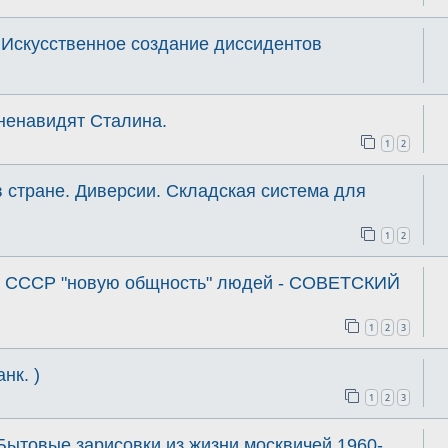
 Искусственное создание диссидентов
ненавидят Сталина.
1
2
 стране. Диверсии. Складская система для
1
2
в СССР "новую общность" людей - СОВЕТСКИЙ
1
2
3
нк. )
1
2
3
 Бытовые зарисовки из жизни москвичей 1960-