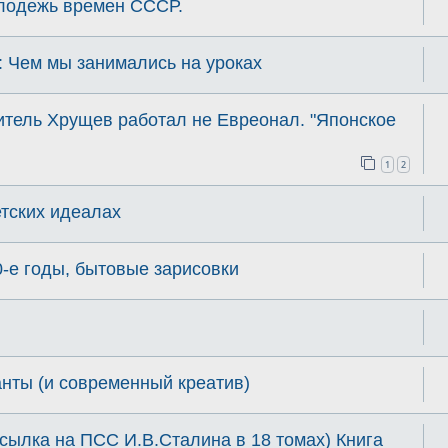
олодежь времен СССР.
Чем мы занимались на уроках
итель Хрущев работал не Евреонал. "Японское
1
2
тских идеалах
-е годы, бытовые зарисовки
нты (и современный креатив)
сылка на ПСС И.В.Сталина в 18 томах) Книга