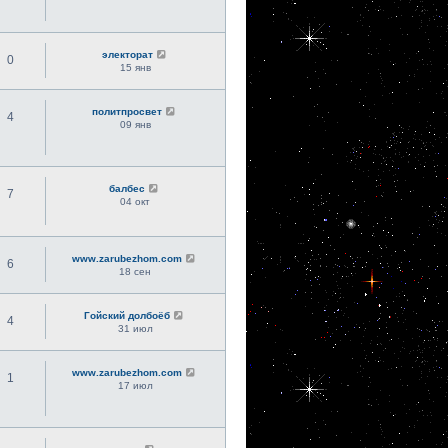
электорат
0
15 янв
политпросвет
4
09 янв
балбес
7
04 окт
www.zarubezhom.com
6
18 сен
Гойский долбоёб
4
31 июл
www.zarubezhom.com
1
17 июл