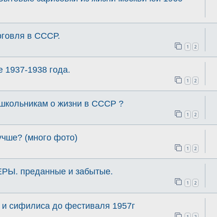
рговля в СССР.
1
2
 1937-1938 года.
1
2
 школьникам о жизни в СССР ?
1
2
учше? (много фото)
1
2
. преданные и забытые.
1
2
 и сифилиса до фестиваля 1957г
1
2