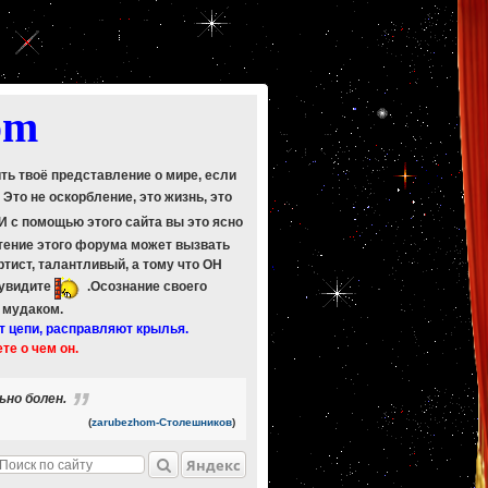
om
ить твоё представление о мире, если
. Это не оскорбление, это жизнь, это
 И с помощью этого сайта вы это ясно
Чтение этого форума может вызвать
ртист, талантливый, а тому что ОН
 увидите
.Осознание своего
ь мудаком.
т цепи, расправляют крылья.
ете о чем он.
ьно болен.
(
zarubezhom-Столешников
)
Яндекс