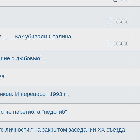
1
2
3
.......Как убивали Сталина.
1
2
3
ине с любовью".
ва.
ков. И переворот 1993 г .
о не перегиб, а "недогиб"
е личности." на закрытом заседании XX съезда