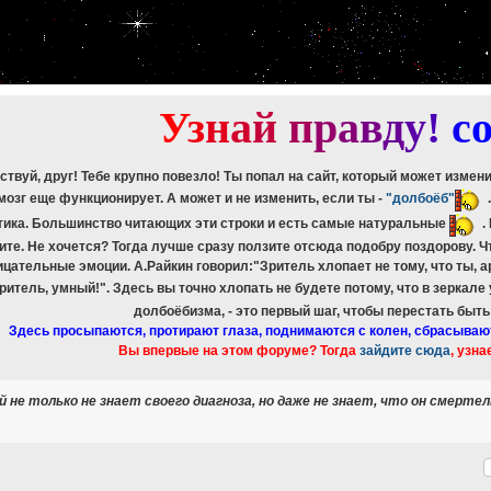
etch_assoc(): Couldn't fetch mysqli_result
ree_result(): Couldn't fetch mysqli_result
etch_assoc(): Couldn't fetch mysqli_result
ree_result(): Couldn't fetch mysqli_result
etch_assoc(): Couldn't fetch mysqli_result
ree_result(): Couldn't fetch mysqli_result
У
з
н
а
й
п
р
а
в
д
у
!
c
ствуй, друг! Тебе крупно повезло! Ты попал на сайт, который может измен
мозг еще функционирует. А может и не изменить, если ты -
"долбоёб"
тика. Большинство читающих эти строки и есть самые натуральные
.
ите. Не хочется? Тогда лучше сразу ползите отсюда подобру поздорову. 
ицательные эмоции. А.Райкин говорил:"Зритель хлопает не тому, что ты, а
зритель, умный!". Здесь вы точно хлопать не будете потому, что в зеркале
долбоёбизма, - это первый шаг, чтобы перестать быт
Здесь просыпаются, протирают глаза, поднимаются с колен, сбрасываю
Вы впервые на этом форуме? Тогда
зайдите сюда
, узна
 не только не знает своего диагноза, но даже не знает, что он смертел