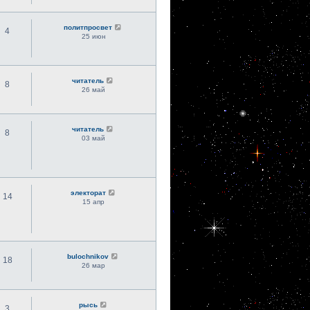
политпросвет
4
25 июн
читатель
8
26 май
читатель
8
03 май
электорат
14
15 апр
bulochnikov
18
26 мар
рысь
3