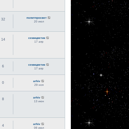
политпросвет
32
20 июл
семицветик
14
17 апр
семицветик
6
17 апр
arhiv
0
29 ноя
arhiv
8
13 июн
arhiv
4
06 июл