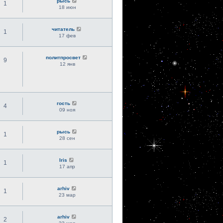
рысь
1
18 июн
читатель
1
17 фев
политпросвет
9
12 янв
гость
4
09 ноя
рысь
1
28 сен
Iris
1
17 апр
arhiv
1
23 мар
arhiv
2