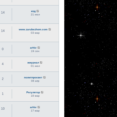
кпд
14
21 июл
www.zarubezhom.com
14
03 мар
arhiv
0
24 сен
жжурнал
4
01 июл
политпросвет
2
08 апр
Регулятор
1
18 мар
arhiv
10
17 мар