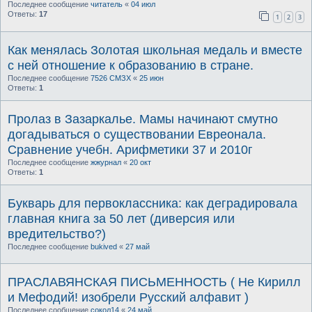
Последнее сообщение
читатель
«
04 июл
Ответы:
17
1
2
3
Как менялась Золотая школьная медаль и вместе
с ней отношение к образованию в стране.
Последнее сообщение
7526 СМЗХ
«
25 июн
Ответы:
1
Пролаз в Зазаркалье. Мамы начинают смутно
догадываться о существовании Евреонала.
Сравнение учебн. Арифметики 37 и 2010г
Последнее сообщение
жжурнал
«
20 окт
Ответы:
1
Букварь для первоклассника: как деградировала
главная книга за 50 лет (диверсия или
вредительство?)
Последнее сообщение
bukived
«
27 май
ПРАСЛАВЯНСКАЯ ПИСЬМЕННОСТЬ ( Не Кирилл
и Мефодий! изобрели Русский алфавит )
Последнее сообщение
сокол14
«
24 май