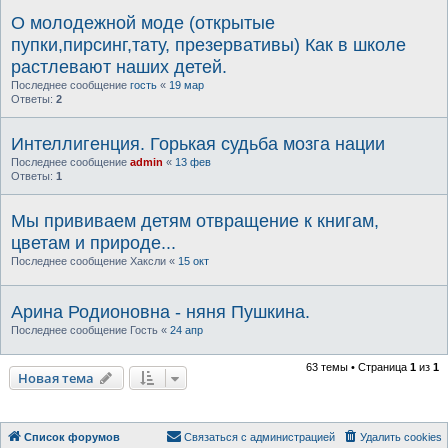
О молодежной моде (открытые
пупки,пирсинг,тату, презервативы) Как в школе
растлевают наших детей.
Последнее сообщение
гость
«
19 мар
Ответы:
2
Интеллигенция. Горькая судьба мозга нации
Последнее сообщение
admin
«
13 фев
Ответы:
1
Мы прививаем детям отвращение к книгам,
цветам и природе...
Последнее сообщение
Хаксли
«
15 окт
Арина Родионовна - няня Пушкина.
Последнее сообщение
Гость
«
24 апр
63 темы • Страница
1
из
1
Новая тема
Список форумов
Связаться с администрацией
Удалить cookies