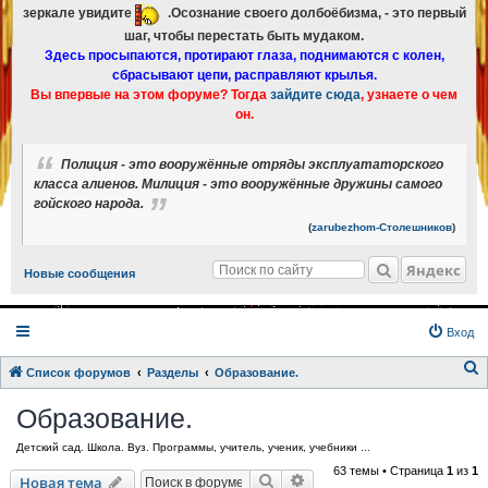
зеркале увидите
.Осознание своего долбоёбизма, - это первый
шаг, чтобы перестать быть мудаком.
Здесь просыпаются, протирают глаза, поднимаются с колен,
сбрасывают цепи, расправляют крылья.
Вы впервые на этом форуме? Тогда
зайдите сюда
, узнаете о чем
он.
Полиция - это вооружённые отряды эксплуататорского
класса алиенов. Милиция - это вооружённые дружины самого
гойского народа.
(
zarubezhom-Столешников
)
Яндекс
Новые сообщения
Вход
Список форумов
Разделы
Образование.
о
Образование.
и
Детский сад. Школа. Вуз. Программы, учитель, ученик, учебники ...
с
63 темы • Страница
1
из
1
к
Поиск
Расширенный поиск
Новая тема