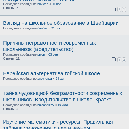
Последнее сообщение
bukived
«
07 ноя
Ответы:
7
1
2
Взгляд на школьное образование в Швейцарии
Последнее сообщение
балбес
«
21 окт
Причины неграмотности современных
школьников (Вредительство)
Последнее сообщение
рысь
«
03 сен
Ответы:
12
1
2
Еврейская альтернатива гойской школе
Последнее сообщение
электорат
«
28 авг
Тайна чудовищной безграмотности современных
школьников. Вредительство в школе. Кратко.
Последнее сообщение
bulochnikov
«
10 июл
Ответы:
1
Изучение математики - ресурсы. Правильная
таблица умножения. с нее и начнем