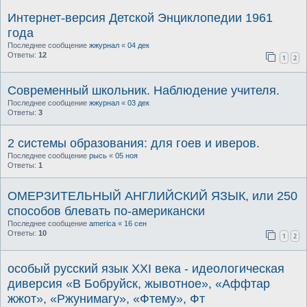
Интернет-версия Детской Энциклопедии 1961
года
Последнее сообщение
жжурнал
«
04 дек
Ответы:
12
1
2
Современный школьник. Наблюдение учителя.
Последнее сообщение
жжурнал
«
03 дек
Ответы:
3
2 системы образования: для гоев и иверов.
Последнее сообщение
рысь
«
05 ноя
Ответы:
1
ОМЕРЗИТЕЛЬНЫЙ АНГЛИЙСКИЙ ЯЗЫК, или 250
способов блевать по-американски
Последнее сообщение
america
«
16 сен
Ответы:
10
1
2
особый русский язык XXI века - идеологическая
диверсия «В Бобруйск, жывотное», «Аффтар
жжот», «Ржунимагу», «Фтему», Фт