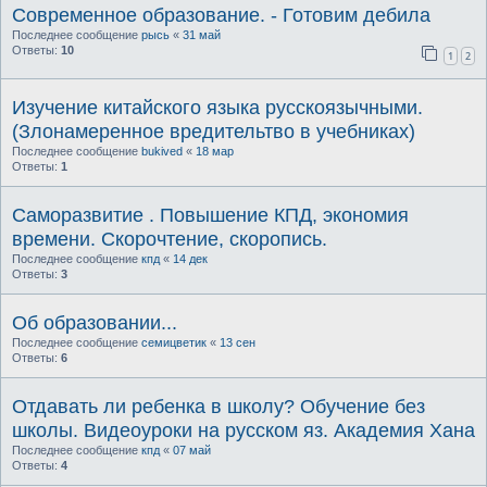
Современное образование. - Готовим дебила
Последнее сообщение
рысь
«
31 май
Ответы:
10
1
2
Изучение китайского языка русскоязычными.
(Злонамеренное вредительтво в учебниках)
Последнее сообщение
bukived
«
18 мар
Ответы:
1
Саморазвитие . Повышение КПД, экономия
времени. Скорочтение, скоропись.
Последнее сообщение
кпд
«
14 дек
Ответы:
3
Об образовании...
Последнее сообщение
семицветик
«
13 сен
Ответы:
6
Отдавать ли ребенка в школу? Обучение без
школы. Видеоуроки на русском яз. Академия Хана
Последнее сообщение
кпд
«
07 май
Ответы:
4