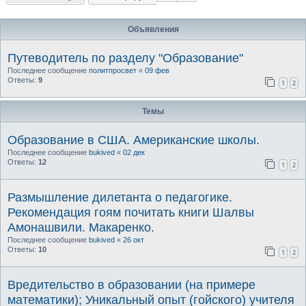
Объявления
Путеводитель по разделу "Образование"
Последнее сообщение
политпросвет
«
09 фев
Ответы:
9
1
2
Темы
Образование в США. Американские школы.
Последнее сообщение
bukived
«
02 дек
Ответы:
12
1
2
Размышление дилетанта о педагогике.
Рекомендация гоям почитать книги Шалвы
Амонашвили. Макаренко.
Последнее сообщение
bukived
«
26 окт
Ответы:
10
1
2
Вредительство в образовании (на примере
математики); Уникальный опыт (гойского) учителя