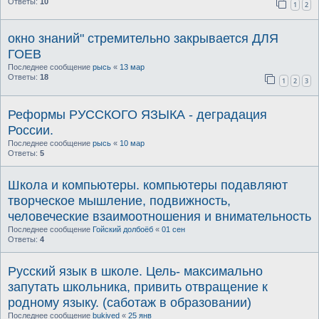
Ответы:
10
1
2
окно знаний" стремительно закрывается ДЛЯ
ГОЕВ
Последнее сообщение
рысь
«
13 мар
Ответы:
18
1
2
3
Реформы РУССКОГО ЯЗЫКА - деградация
России.
Последнее сообщение
рысь
«
10 мар
Ответы:
5
Школа и компьютеры. компьютеры подавляют
творческое мышление, подвижность,
человеческие взаимоотношения и внимательность
Последнее сообщение
Гойский долбоёб
«
01 сен
Ответы:
4
Русский язык в школе. Цель- максимально
запутать школьника, привить отвращение к
родному языку. (саботаж в образовании)
Последнее сообщение
bukived
«
25 янв