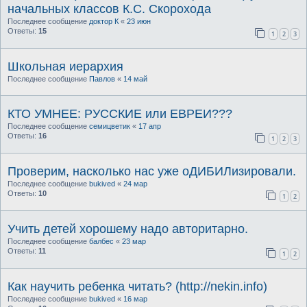
начальных классов К.С. Скорохода
Последнее сообщение
доктор К
«
23 июн
Ответы:
15
1
2
3
Школьная иерархия
Последнее сообщение
Павлов
«
14 май
КТО УМНЕЕ: РУССКИЕ или ЕВРЕИ???
Последнее сообщение
семицветик
«
17 апр
Ответы:
16
1
2
3
Проверим, насколько нас уже оДИБИЛизировали.
Последнее сообщение
bukived
«
24 мар
Ответы:
10
1
2
Учить детей хорошему надо авторитарно.
Последнее сообщение
балбес
«
23 мар
Ответы:
11
1
2
Как научить ребенка читать? (http://nekin.info)
Последнее сообщение
bukived
«
16 мар