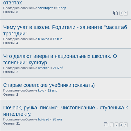
ответах
Последнее сообщение
электорат
«
07 апр
Ответы:
8
1
2
Чему учат в школе. Родители - зацените "масштаб
трагедии"
Последнее сообщение
bukived
«
17 янв
Ответы:
4
Что делают иверы в национальных школах. О
"слиянии" культур.
Последнее сообщение
america
«
21 май
Ответы:
2
Старые советские учебники (скачать)
Последнее сообщение
koto
«
12 апр
Ответы:
2
Почерк, ручка, письмо. Чистописание - ступенька к
интеллекту.
Последнее сообщение
bukived
«
28 янв
Ответы:
21
1
2
3
4