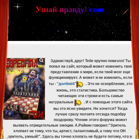
[phpBB Debug] PHP Warning
: in file
[ROOT]/phpbb/db/driver/mysqli.php
on line
265
:
mysqli_fetch_assoc(): Couldn't fetch mysqli_result
У
з
н
а
й
п
р
а
в
д
у
!
c
om
[phpBB Debug] PHP Warning
: in file
[ROOT]/phpbb/db/driver/mysqli.php
on line
329
:
mysqli_free_result(): Couldn't fetch mysqli_result
[phpBB Debug] PHP Warning
: in file
[ROOT]/phpbb/db/driver/mysqli.php
on line
265
:
mysqli_fetch_assoc(): Couldn't fetch mysqli_result
[phpBB Debug] PHP Warning
: in file
[ROOT]/phpbb/db/driver/mysqli.php
on line
329
:
mysqli_free_result(): Couldn't fetch mysqli_result
[phpBB Debug] PHP Warning
: in file
[ROOT]/phpbb/db/driver/mysqli.php
on line
265
:
mysqli_fetch_assoc(): Couldn't fetch mysqli_result
[phpBB Debug] PHP Warning
: in file
[ROOT]/phpbb/db/driver/mysqli.php
on line
329
:
mysqli_free_result(): Couldn't fetch mysqli_result
Здравствуй, друг! Тебе крупно повезло! Ты
попал на сайт, который может изменить твоё
представление о мире, если твой мозг еще
функционирует. А может и не изменить, если
ты -
"долбоёб"
. Это не оскорбление, это
жизнь, это статистика. Большинство
читающих эти строки и есть самые
натуральные
. И с помощью этого сайта
вы это ясно увидите. Не хочется? Тогда
лучше сразу ползите отсюда подобру
поздорову. Чтение этого форума может
вызвать отрицательные эмоции. А.Райкин говорил:"Зритель
хлопает не тому, что ты, артист, талантливый, а тому что ОН
,зритель, умный!". Здесь вы точно хлопать не будете потому, что в