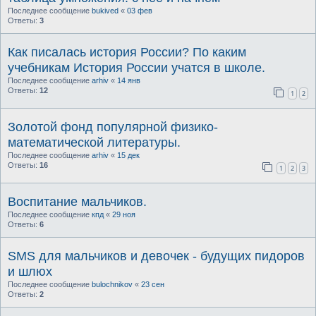
Последнее сообщение
bukived
«
03 фев
Ответы:
3
Как писалась история России? По каким
учебникам История России учатся в школе.
Последнее сообщение
arhiv
«
14 янв
Ответы:
12
1
2
Золотой фонд популярной физико-
математической литературы.
Последнее сообщение
arhiv
«
15 дек
Ответы:
16
1
2
3
Воспитание мальчиков.
Последнее сообщение
кпд
«
29 ноя
Ответы:
6
SMS для мальчиков и девочек - будущих пидоров
и шлюх
Последнее сообщение
bulochnikov
«
23 сен
Ответы:
2