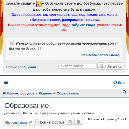
зеркале увидите
.Осознание своего долбоёбизма, - это первый
шаг, чтобы перестать быть мудаком.
Здесь просыпаются, протирают глаза, поднимаются с колен,
сбрасывают цепи, расправляют крылья.
Вы впервые на этом форуме? Тогда
зайдите сюда
, узнаете о чем
он.
Нельзя спасение собственной жизни перепоручать кому-
бы то ни было.
(
zarubezhom-Столешников
)
Яндекс
Новые сообщения
Вход
Список форумов
Разделы
Образование.
о
Образование.
и
Детский сад. Школа. Вуз. Программы, учитель, ученик, учебники ...
с
63 темы • Страница
1
из
1
к
Поиск
Расширенный поиск
Новая тема