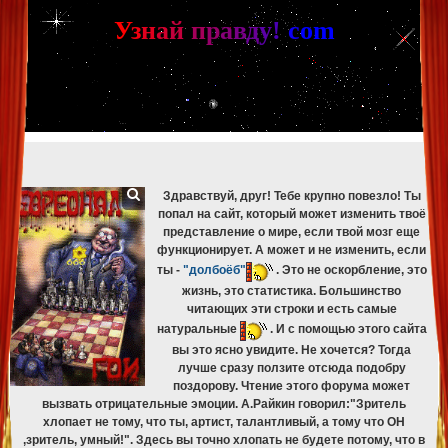
[phpBB Debug] PHP Warning
: in file
[ROOT]/phpbb/db/driver/mysqli.php
on line
265
:
mysqli_fetch_assoc(): Couldn't fetch mysqli_result
У
з
н
а
й
п
р
а
в
д
у
!
c
om
[phpBB Debug] PHP Warning
: in file
[ROOT]/phpbb/db/driver/mysqli.php
on line
329
:
mysqli_free_result(): Couldn't fetch mysqli_result
[phpBB Debug] PHP Warning
: in file
[ROOT]/phpbb/db/driver/mysqli.php
on line
265
:
mysqli_fetch_assoc(): Couldn't fetch mysqli_result
[phpBB Debug] PHP Warning
: in file
[ROOT]/phpbb/db/driver/mysqli.php
on line
329
:
mysqli_free_result(): Couldn't fetch mysqli_result
[phpBB Debug] PHP Warning
: in file
[ROOT]/phpbb/db/driver/mysqli.php
on line
265
:
mysqli_fetch_assoc(): Couldn't fetch mysqli_result
[phpBB Debug] PHP Warning
: in file
[ROOT]/phpbb/db/driver/mysqli.php
on line
329
:
mysqli_free_result(): Couldn't fetch mysqli_result
Здравствуй, друг! Тебе крупно повезло! Ты
попал на сайт, который может изменить твоё
представление о мире, если твой мозг еще
функционирует. А может и не изменить, если
ты -
"долбоёб"
. Это не оскорбление, это
жизнь, это статистика. Большинство
читающих эти строки и есть самые
натуральные
. И с помощью этого сайта
вы это ясно увидите. Не хочется? Тогда
лучше сразу ползите отсюда подобру
поздорову. Чтение этого форума может
вызвать отрицательные эмоции. А.Райкин говорил:"Зритель
хлопает не тому, что ты, артист, талантливый, а тому что ОН
,зритель, умный!". Здесь вы точно хлопать не будете потому, что в