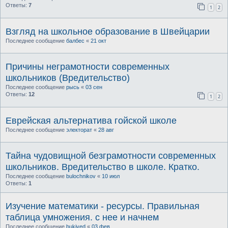
Ответы:
7
1
2
Взгляд на школьное образование в Швейцарии
Последнее сообщение
балбес
«
21 окт
Причины неграмотности современных
школьников (Вредительство)
Последнее сообщение
рысь
«
03 сен
Ответы:
12
1
2
Еврейская альтернатива гойской школе
Последнее сообщение
электорат
«
28 авг
Тайна чудовищной безграмотности современных
школьников. Вредительство в школе. Кратко.
Последнее сообщение
bulochnikov
«
10 июл
Ответы:
1
Изучение математики - ресурсы. Правильная
таблица умножения. с нее и начнем
Последнее сообщение
bukived
«
03 фев