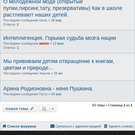
О молодежной моде (открытые
пупки,пирсинг,тату, презервативы) Как в школе
растлевают наших детей.
Последнее сообщение
гость
«
19 мар
Ответы:
2
Интеллигенция. Горькая судьба мозга нации
Последнее сообщение
admin
«
13 фев
Ответы:
1
Мы прививаем детям отвращение к книгам,
цветам и природе...
Последнее сообщение
Хаксли
«
15 окт
Арина Родионовна - няня Пушкина.
Последнее сообщение
Гость
«
24 апр
63 темы • Страница
1
из
1
Новая тема
Список форумов
Связаться с администрацией
Удалить cookies