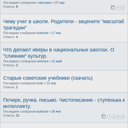
Последнее сообщение
электорат
«
07 апр
Ответы:
8
1
2
Чему учат в школе. Родители - зацените "масштаб
трагедии"
Последнее сообщение
bukived
«
17 янв
Ответы:
4
Что делают иверы в национальных школах. О
"слиянии" культур.
Последнее сообщение
america
«
21 май
Ответы:
2
Старые советские учебники (скачать)
Последнее сообщение
koto
«
12 апр
Ответы:
2
Почерк, ручка, письмо. Чистописание - ступенька к
интеллекту.
Последнее сообщение
bukived
«
28 янв
Ответы:
21
1
2
3
4