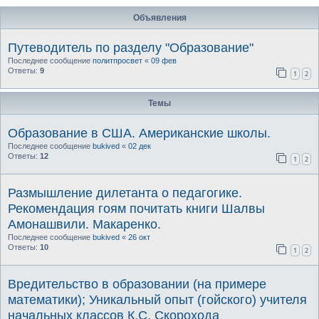
Объявления
Путеводитель по разделу "Образование"
Последнее сообщение
политпросвет
«
09 фев
Ответы:
9
1
2
Темы
Образование в США. Американские школы.
Последнее сообщение
bukived
«
02 дек
Ответы:
12
1
2
Размышление дилетанта о педагогике.
Рекомендация гоям почитать книги Шалвы
Амонашвили. Макаренко.
Последнее сообщение
bukived
«
26 окт
Ответы:
10
1
2
Вредительство в образовании (на примере
математики); Уникальный опыт (гойского) учителя
начальных классов К.С. Скорохода