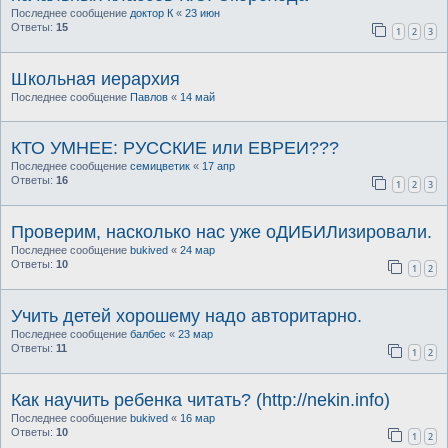
Последнее сообщение
доктор К
«
23 июн
Ответы:
15
1
2
3
Школьная иерархия
Последнее сообщение
Павлов
«
14 май
КТО УМНЕЕ: РУССКИЕ или ЕВРЕИ???
Последнее сообщение
семицветик
«
17 апр
Ответы:
16
1
2
3
Проверим, насколько нас уже оДИБИЛизировали.
Последнее сообщение
bukived
«
24 мар
Ответы:
10
1
2
Учить детей хорошему надо авторитарно.
Последнее сообщение
балбес
«
23 мар
Ответы:
11
1
2
Как научить ребенка читать? (http://nekin.info)
Последнее сообщение
bukived
«
16 мар
Ответы:
10
1
2