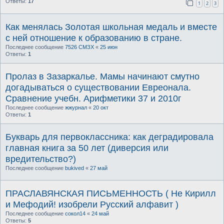
Ответы:
17
1
2
3
Как менялась Золотая школьная медаль и вместе
с ней отношение к образованию в стране.
Последнее сообщение
7526 СМЗХ
«
25 июн
Ответы:
1
Пролаз в Зазаркалье. Мамы начинают смутно
догадываться о существовании Евреонала.
Сравнение учебн. Арифметики 37 и 2010г
Последнее сообщение
жжурнал
«
20 окт
Ответы:
1
Букварь для первоклассника: как деградировала
главная книга за 50 лет (диверсия или
вредительство?)
Последнее сообщение
bukived
«
27 май
ПРАСЛАВЯНСКАЯ ПИСЬМЕННОСТЬ ( Не Кирилл
и Мефодий! изобрели Русский алфавит )
Последнее сообщение
сокол14
«
24 май
Ответы:
5