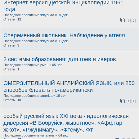
Интернет-версия Детской Энциклопедии 1961
года
Последнее сообщение
жжурнал
«
04 дек
Ответы:
12
1
2
Современный школьник. Наблюдение учителя.
Последнее сообщение
жжурнал
«
03 дек
Ответы:
3
2 системы образования: для гоев и иверов.
Последнее сообщение
рысь
«
05 ноя
Ответы:
1
ОМЕРЗИТЕЛЬНЫЙ АНГЛИЙСКИЙ ЯЗЫК, или 250
способов блевать по-американски
Последнее сообщение
america
«
16 сен
Ответы:
10
1
2
особый русский язык XXI века - идеологическая
диверсия «В Бобруйск, жывотное», «Аффтар
жжот», «Ржунимагу», «Фтему», Фт
Последнее сообщение
читатель
«
04 июл