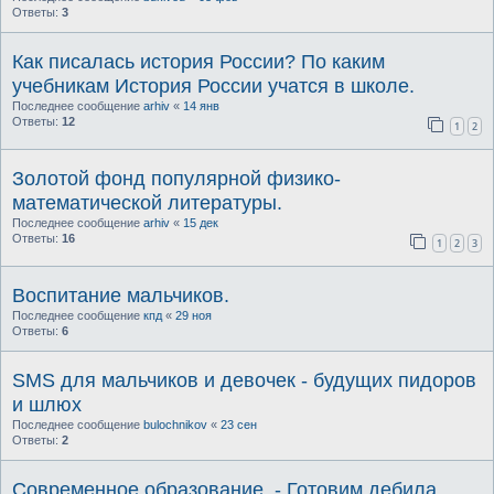
Ответы:
3
Как писалась история России? По каким
учебникам История России учатся в школе.
Последнее сообщение
arhiv
«
14 янв
Ответы:
12
1
2
Золотой фонд популярной физико-
математической литературы.
Последнее сообщение
arhiv
«
15 дек
Ответы:
16
1
2
3
Воспитание мальчиков.
Последнее сообщение
кпд
«
29 ноя
Ответы:
6
SMS для мальчиков и девочек - будущих пидоров
и шлюх
Последнее сообщение
bulochnikov
«
23 сен
Ответы:
2
Современное образование. - Готовим дебила