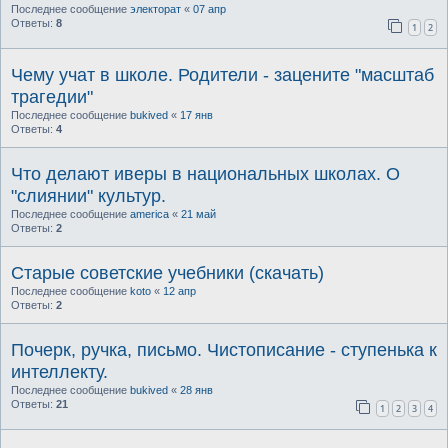
Последнее сообщение
электорат
«
07 апр
Ответы:
8
1
2
Чему учат в школе. Родители - зацените "масштаб
трагедии"
Последнее сообщение
bukived
«
17 янв
Ответы:
4
Что делают иверы в национальных школах. О
"слиянии" культур.
Последнее сообщение
america
«
21 май
Ответы:
2
Старые советские учебники (скачать)
Последнее сообщение
koto
«
12 апр
Ответы:
2
Почерк, ручка, письмо. Чистописание - ступенька к
интеллекту.
Последнее сообщение
bukived
«
28 янв
Ответы:
21
1
2
3
4