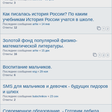
Ответы:
3
Как писалась история России? По каким
учебникам История России учатся в школе.
Последнее сообщение
arhiv
«
14 янв
Ответы:
12
1
2
Золотой фонд популярной физико-
математической литературы.
Последнее сообщение
arhiv
«
15 дек
Ответы:
16
1
2
3
Воспитание мальчиков.
Последнее сообщение
кпд
«
29 ноя
Ответы:
6
SMS для мальчиков и девочек - будущих пидоров
и шлюх
Последнее сообщение
bulochnikov
«
23 сен
Ответы:
2
Современное образование. - Готовим дебила