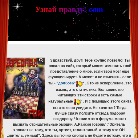
[phpBB Debug] PHP Warning
: in file
[ROOT]/phpbb/db/driver/mysqli.php
on line
265
:
mysqli_fetch_assoc(): Couldn't fetch mysqli_result
У
з
н
а
й
п
р
а
в
д
у
!
c
om
[phpBB Debug] PHP Warning
: in file
[ROOT]/phpbb/db/driver/mysqli.php
on line
329
:
mysqli_free_result(): Couldn't fetch mysqli_result
[phpBB Debug] PHP Warning
: in file
[ROOT]/phpbb/db/driver/mysqli.php
on line
265
:
mysqli_fetch_assoc(): Couldn't fetch mysqli_result
[phpBB Debug] PHP Warning
: in file
[ROOT]/phpbb/db/driver/mysqli.php
on line
329
:
mysqli_free_result(): Couldn't fetch mysqli_result
[phpBB Debug] PHP Warning
: in file
[ROOT]/phpbb/db/driver/mysqli.php
on line
265
:
mysqli_fetch_assoc(): Couldn't fetch mysqli_result
[phpBB Debug] PHP Warning
: in file
[ROOT]/phpbb/db/driver/mysqli.php
on line
329
:
mysqli_free_result(): Couldn't fetch mysqli_result
Здравствуй, друг! Тебе крупно повезло! Ты
попал на сайт, который может изменить твоё
представление о мире, если твой мозг еще
функционирует. А может и не изменить, если
ты -
"долбоёб"
. Это не оскорбление, это
жизнь, это статистика. Большинство
читающих эти строки и есть самые
натуральные
. И с помощью этого сайта
вы это ясно увидите. Не хочется? Тогда
лучше сразу ползите отсюда подобру
поздорову. Чтение этого форума может
вызвать отрицательные эмоции. А.Райкин говорил:"Зритель
хлопает не тому, что ты, артист, талантливый, а тому что ОН
,зритель, умный!". Здесь вы точно хлопать не будете потому, что в