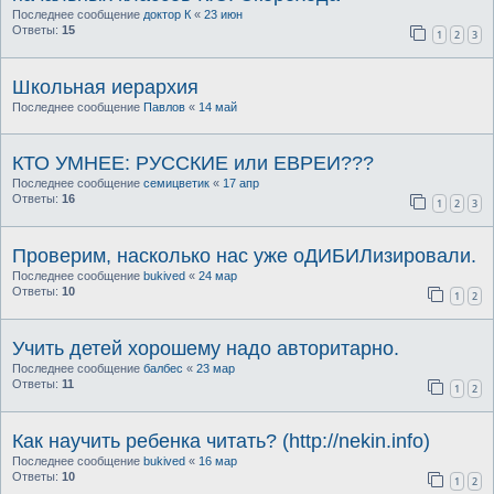
Последнее сообщение
доктор К
«
23 июн
Ответы:
15
1
2
3
Школьная иерархия
Последнее сообщение
Павлов
«
14 май
КТО УМНЕЕ: РУССКИЕ или ЕВРЕИ???
Последнее сообщение
семицветик
«
17 апр
Ответы:
16
1
2
3
Проверим, насколько нас уже оДИБИЛизировали.
Последнее сообщение
bukived
«
24 мар
Ответы:
10
1
2
Учить детей хорошему надо авторитарно.
Последнее сообщение
балбес
«
23 мар
Ответы:
11
1
2
Как научить ребенка читать? (http://nekin.info)
Последнее сообщение
bukived
«
16 мар
Ответы:
10
1
2