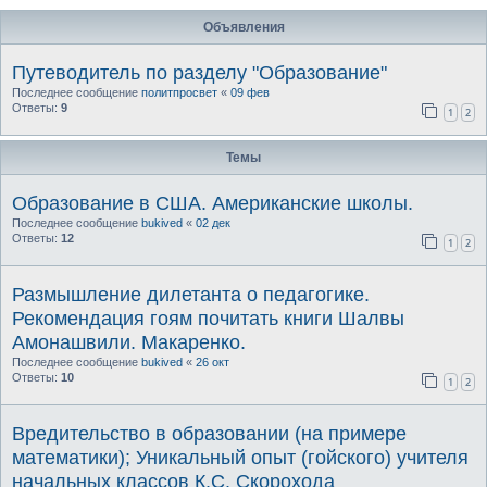
Объявления
Путеводитель по разделу "Образование"
Последнее сообщение
политпросвет
«
09 фев
Ответы:
9
1
2
Темы
Образование в США. Американские школы.
Последнее сообщение
bukived
«
02 дек
Ответы:
12
1
2
Размышление дилетанта о педагогике.
Рекомендация гоям почитать книги Шалвы
Амонашвили. Макаренко.
Последнее сообщение
bukived
«
26 окт
Ответы:
10
1
2
Вредительство в образовании (на примере
математики); Уникальный опыт (гойского) учителя
начальных классов К.С. Скорохода