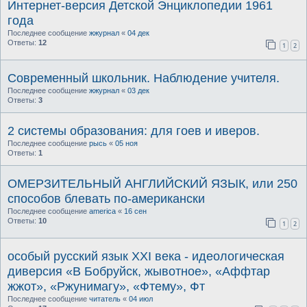
Интернет-версия Детской Энциклопедии 1961
года
Последнее сообщение
жжурнал
«
04 дек
Ответы:
12
1
2
Современный школьник. Наблюдение учителя.
Последнее сообщение
жжурнал
«
03 дек
Ответы:
3
2 системы образования: для гоев и иверов.
Последнее сообщение
рысь
«
05 ноя
Ответы:
1
ОМЕРЗИТЕЛЬНЫЙ АНГЛИЙСКИЙ ЯЗЫК, или 250
способов блевать по-американски
Последнее сообщение
america
«
16 сен
Ответы:
10
1
2
особый русский язык XXI века - идеологическая
диверсия «В Бобруйск, жывотное», «Аффтар
жжот», «Ржунимагу», «Фтему», Фт
Последнее сообщение
читатель
«
04 июл