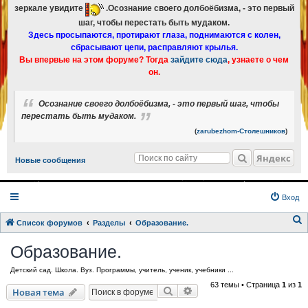
зеркале увидите
.Осознание своего долбоёбизма, - это первый
шаг, чтобы перестать быть мудаком.
Здесь просыпаются, протирают глаза, поднимаются с колен,
сбрасывают цепи, расправляют крылья.
Вы впервые на этом форуме? Тогда
зайдите сюда
, узнаете о чем
он.
Осознание своего долбоёбизма, - это первый шаг, чтобы
перестать быть мудаком.
(
zarubezhom-Столешников
)
Яндекс
Новые сообщения
Вход
Список форумов
Разделы
Образование.
о
Образование.
и
Детский сад. Школа. Вуз. Программы, учитель, ученик, учебники ...
с
63 темы • Страница
1
из
1
к
Поиск
Расширенный поиск
Новая тема