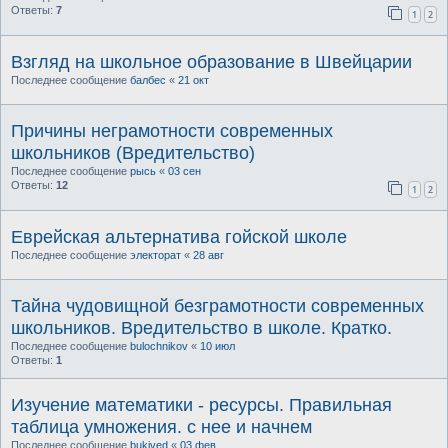
Ответы:
7
1
2
Взгляд на школьное образование в Швейцарии
Последнее сообщение
балбес
«
21 окт
Причины неграмотности современных
школьников (Вредительство)
Последнее сообщение
рысь
«
03 сен
Ответы:
12
1
2
Еврейская альтернатива гойской школе
Последнее сообщение
электорат
«
28 авг
Тайна чудовищной безграмотности современных
школьников. Вредительство в школе. Кратко.
Последнее сообщение
bulochnikov
«
10 июл
Ответы:
1
Изучение математики - ресурсы. Правильная
таблица умножения. с нее и начнем
Последнее сообщение
bukived
«
03 фев