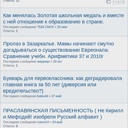
Ответы:
17
1
2
3
Как менялась Золотая школьная медаль и вместе
с ней отношение к образованию в стране.
Последнее сообщение
7526 СМЗХ
«
25 июн
Ответы:
1
Пролаз в Зазаркалье. Мамы начинают смутно
догадываться о существовании Евреонала.
Сравнение учебн. Арифметики 37 и 2010г
Последнее сообщение
жжурнал
«
20 окт
Ответы:
1
Букварь для первоклассника: как деградировала
главная книга за 50 лет (диверсия или
вредительство?)
Последнее сообщение
bukived
«
27 май
ПРАСЛАВЯНСКАЯ ПИСЬМЕННОСТЬ ( Не Кирилл
и Мефодий! изобрели Русский алфавит )
Последнее сообщение
сокол14
«
24 май
Ответы:
5