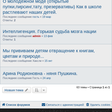
О молодежной моде (открытые
пупки,пирсинг,тату, презервативы) Как в школе
растлевают наших детей.
Последнее сообщение
гость
«
19 мар
Ответы:
2
Интеллигенция. Горькая судьба мозга нации
Последнее сообщение
admin
«
13 фев
Ответы:
1
Мы прививаем детям отвращение к книгам,
цветам и природе...
Последнее сообщение
Хаксли
«
15 окт
Арина Родионовна - няня Пушкина.
Последнее сообщение
Гость
«
24 апр
63 темы • Страница
1
из
1
Новая тема
Список форумов
Связаться с администрацией
Удалить cookies