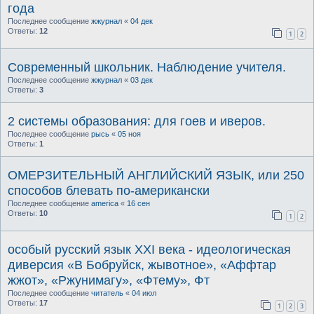
года
Последнее сообщение
жжурнал
«
04 дек
Ответы:
12
1
2
Современный школьник. Наблюдение учителя.
Последнее сообщение
жжурнал
«
03 дек
Ответы:
3
2 системы образования: для гоев и иверов.
Последнее сообщение
рысь
«
05 ноя
Ответы:
1
ОМЕРЗИТЕЛЬНЫЙ АНГЛИЙСКИЙ ЯЗЫК, или 250
способов блевать по-американски
Последнее сообщение
america
«
16 сен
Ответы:
10
1
2
особый русский язык XXI века - идеологическая
диверсия «В Бобруйск, жывотное», «Аффтар
жжот», «Ржунимагу», «Фтему», Фт
Последнее сообщение
читатель
«
04 июл
Ответы:
17
1
2
3