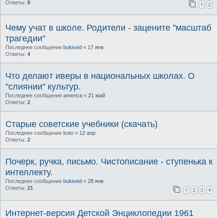
Ответы:
8
1
2
Чему учат в школе. Родители - зацените "масштаб
трагедии"
Последнее сообщение
bukived
«
17 янв
Ответы:
4
Что делают иверы в национальных школах. О
"слиянии" культур.
Последнее сообщение
america
«
21 май
Ответы:
2
Старые советские учебники (скачать)
Последнее сообщение
koto
«
12 апр
Ответы:
2
Почерк, ручка, письмо. Чистописание - ступенька к
интеллекту.
Последнее сообщение
bukived
«
28 янв
Ответы:
21
1
2
3
4
Интернет-версия Детской Энциклопедии 1961