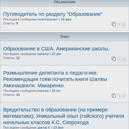
Объявления
Путеводитель по разделу "Образование"
Последнее сообщение
политпросвет
«
09 фев
Ответы:
9
1
2
Темы
Образование в США. Американские школы.
Последнее сообщение
bukived
«
02 дек
Ответы:
12
1
2
Размышление дилетанта о педагогике.
Рекомендация гоям почитать книги Шалвы
Амонашвили. Макаренко.
Последнее сообщение
bukived
«
26 окт
Ответы:
10
1
2
Вредительство в образовании (на примере
математики); Уникальный опыт (гойского) учителя
начальных классов К.С. Скорохода
Последнее сообщение
доктор К
«
23 июн