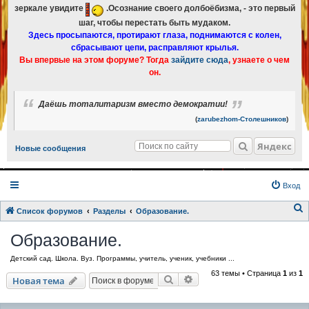
зеркале увидите
.Осознание своего долбоёбизма, - это первый
шаг, чтобы перестать быть мудаком.
Здесь просыпаются, протирают глаза, поднимаются с колен,
сбрасывают цепи, расправляют крылья.
Вы впервые на этом форуме? Тогда
зайдите сюда
, узнаете о чем
он.
Даёшь тоталитаризм вместо демократии!
(
zarubezhom-Столешников
)
Яндекс
Новые сообщения
Вход
Список форумов
Разделы
Образование.
о
Образование.
и
Детский сад. Школа. Вуз. Программы, учитель, ученик, учебники ...
с
63 темы • Страница
1
из
1
к
Поиск
Расширенный поиск
Новая тема