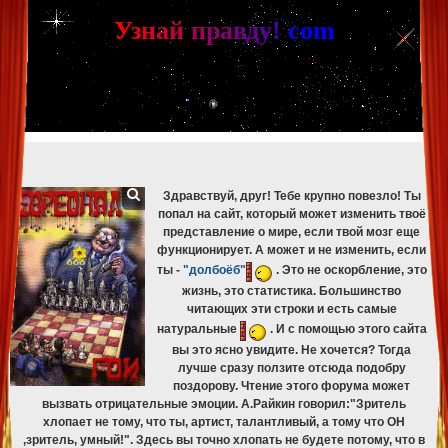
[phpBB Debug] PHP Warning
: in file
[ROOT]/phpbb/db/driver/mysqli.php
on line
265
:
mysqli_fetch_assoc(): Couldn't fetch mysqli_result
У
з
н
а
й
п
р
а
в
д
у
!
c
om
[phpBB Debug] PHP Warning
: in file
[ROOT]/phpbb/db/driver/mysqli.php
on line
329
:
mysqli_free_result(): Couldn't fetch mysqli_result
[phpBB Debug] PHP Warning
: in file
[ROOT]/phpbb/db/driver/mysqli.php
on line
265
:
mysqli_fetch_assoc(): Couldn't fetch mysqli_result
[phpBB Debug] PHP Warning
: in file
[ROOT]/phpbb/db/driver/mysqli.php
on line
329
:
mysqli_free_result(): Couldn't fetch mysqli_result
[phpBB Debug] PHP Warning
: in file
[ROOT]/phpbb/db/driver/mysqli.php
on line
265
:
mysqli_fetch_assoc(): Couldn't fetch mysqli_result
[phpBB Debug] PHP Warning
: in file
[ROOT]/phpbb/db/driver/mysqli.php
on line
329
:
mysqli_free_result(): Couldn't fetch mysqli_result
Здравствуй, друг! Тебе крупно повезло! Ты
попал на сайт, который может изменить твоё
представление о мире, если твой мозг еще
функционирует. А может и не изменить, если
ты -
"долбоёб"
. Это не оскорбление, это
жизнь, это статистика. Большинство
читающих эти строки и есть самые
натуральные
. И с помощью этого сайта
вы это ясно увидите. Не хочется? Тогда
лучше сразу ползите отсюда подобру
поздорову. Чтение этого форума может
вызвать отрицательные эмоции. А.Райкин говорил:"Зритель
хлопает не тому, что ты, артист, талантливый, а тому что ОН
,зритель, умный!". Здесь вы точно хлопать не будете потому, что в