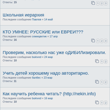
Ответы:
15
1
2
3
Школьная иерархия
Последнее сообщение
Павлов
«
14 май
КТО УМНЕЕ: РУССКИЕ или ЕВРЕИ???
Последнее сообщение
семицветик
«
17 апр
Ответы:
16
1
2
3
Проверим, насколько нас уже оДИБИЛизировали.
Последнее сообщение
bukived
«
24 мар
Ответы:
10
1
2
Учить детей хорошему надо авторитарно.
Последнее сообщение
балбес
«
23 мар
Ответы:
11
1
2
Как научить ребенка читать? (http://nekin.info)
Последнее сообщение
bukived
«
16 мар
Ответы:
10
1
2