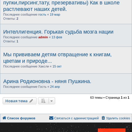
пупки,пирсинг,тату, презервативы) Как в школе
растлевают наших детей.
Последнее сообщение
гость
«
19 мар
Ответы:
2
Интеллигенция. Горькая судьба мозга нации
Последнее сообщение
admin
«
13 фев
Ответы:
1
Мы прививаем детям отвращение к книгам,
цветам и природе...
Последнее сообщение
Хаксли
«
15 окт
Арина Родионовна - няня Пушкина.
Последнее сообщение
Гость
«
24 апр
63 темы • Страница
1
из
1
Новая тема
Список форумов
Связаться с администрацией
Удалить cookies