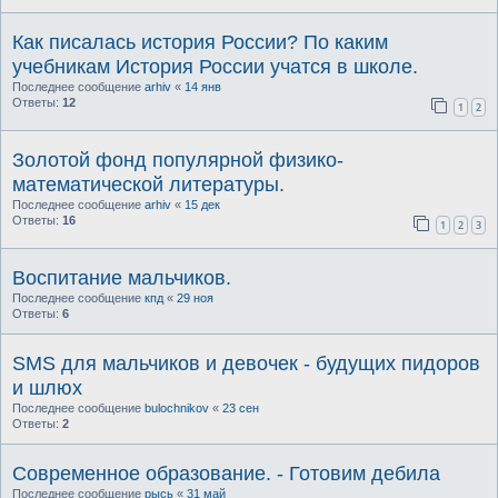
Как писалась история России? По каким
учебникам История России учатся в школе.
Последнее сообщение
arhiv
«
14 янв
Ответы:
12
1
2
Золотой фонд популярной физико-
математической литературы.
Последнее сообщение
arhiv
«
15 дек
Ответы:
16
1
2
3
Воспитание мальчиков.
Последнее сообщение
кпд
«
29 ноя
Ответы:
6
SMS для мальчиков и девочек - будущих пидоров
и шлюх
Последнее сообщение
bulochnikov
«
23 сен
Ответы:
2
Современное образование. - Готовим дебила
Последнее сообщение
рысь
«
31 май