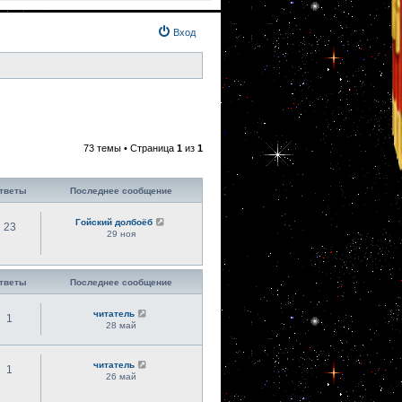
Вход
73 темы • Страница
1
из
1
тветы
Последнее сообщение
Гойский долбоёб
23
29 ноя
тветы
Последнее сообщение
читатель
1
28 май
читатель
1
26 май