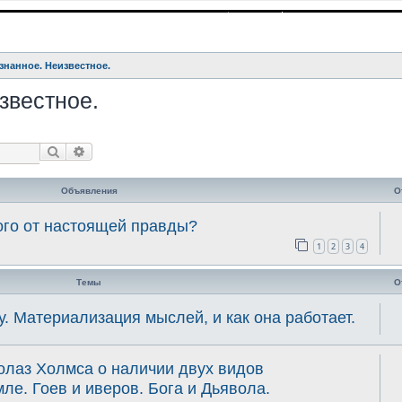
знанное. Неизвестное.
звестное.
Поиск
Расширенный поиск
Объявления
О
ого от настоящей правды?
1
2
3
4
Темы
О
у. Материализация мыслей, и как она работает.
олаз Холмса о наличии двух видов
ле. Гоев и иверов. Бога и Дьявола.