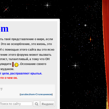
om
ить твоё представление о мире, если
. Это не оскорбление, это жизнь, это
 И с помощью этого сайта вы это ясно
Чтение этого форума может вызвать
ртист, талантливый, а тому что ОН
 увидите
.Осознание своего
ь мудаком.
т цепи, расправляют крылья.
ете о чем он.
(
zarubezhom-Столешников
)
Яндекс