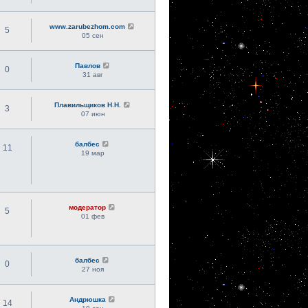
www.zarubezhom.com
5
05 сен
Павлов
0
31 авг
Плавильщиков Н.Н.
3
07 июн
балбес
11
19 мар
модератор
5
01 фев
балбес
0
27 ноя
Андрюшка
14