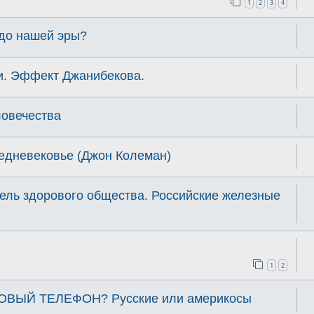
1
2
3
4
до нашей эры?
и. Эффект Джанибекова.
овечества
редневековье (Джон Колеман)
ель здорового общества. Российские железные
1
2
ТОВЫЙ ТЕЛЕФОН? Русские или америкосы