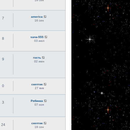
19 сен
america
7
16 сен
sana-555
8
03 июл
гость
9
02 июн
скептик
0
27 янв
Рябинка
3
07 ноя
скептик
24
19 сен