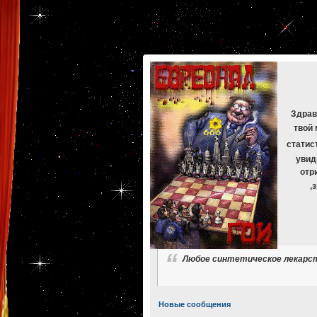
[phpBB Debug] PHP Warning
: in file
[ROOT]/phpbb/db/driver/mysqli.php
on line
265
:
mysqli_f
[phpBB Debug] PHP Warning
: in file
[ROOT]/phpbb/db/driver/mysqli.php
on line
329
:
mysqli_f
[phpBB Debug] PHP Warning
: in file
[ROOT]/phpbb/db/driver/mysqli.php
on line
265
:
mysqli_f
[phpBB Debug] PHP Warning
: in file
[ROOT]/phpbb/db/driver/mysqli.php
on line
329
:
mysqli_f
[phpBB Debug] PHP Warning
: in file
[ROOT]/phpbb/db/driver/mysqli.php
on line
265
:
mysqli_f
[phpBB Debug] PHP Warning
: in file
[ROOT]/phpbb/db/driver/mysqli.php
on line
329
:
mysqli_f
Здрав
твой 
статис
увид
отр
,
Любое синтетическое лекарст
Новые сообщения