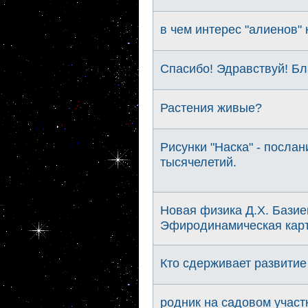
в чем интерес "алиенов" 
Спасибо! Эдравствуй! Б
Растения живые?
Рисунки "Наска" - посла
тысячелетий.
Новая физика Д.Х. Базие
Эфиродинамическая карт
Кто сдерживает развитие
родник на садовом участ