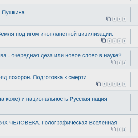
к Пушкина
1
2
3
Земля под игом инопланетной цивилизации.
1
2
3
4
ва - очередная деза или новое слово в науке?
1
2
яд похорон. Подготовка к смерти
1
2
3
4
5
а коже) и национальность Русская нация
ЯХ ЧЕЛОВЕКА. Голографическая Вселенная
1
2