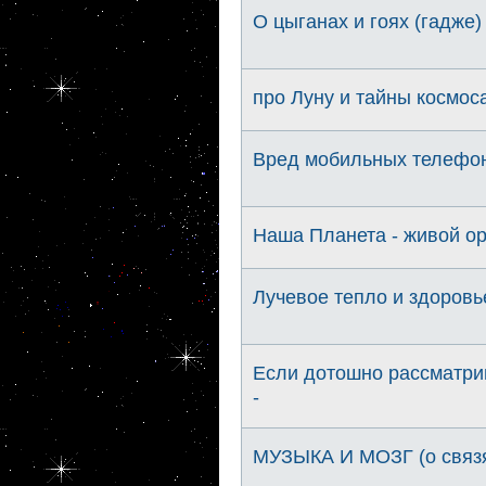
О цыганах и гоях (гадже)
про Луну и тайны космос
Вред мобильных телефон
Наша Планета - живой ор
Лучевое тепло и здоровь
Если дотошно рассматрив
-
МУЗЫКА И МОЗГ (о связя