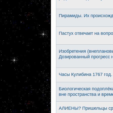
Пирамиды. Их происхожд
Пастух отвечает на вопр
Изобретения (внеплановы
Дозированный прогресс 
Часы Кулибина 1767 год.
Биологическая подоплёк
вне пространства и врем
АЛИЕНЫ? Пришельцы сре