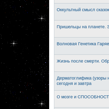
Оккультный смысл сказо
Пришельцы на планете. 
Волновая Генетика Гаряе
Жизнь после смерти. Обр
Дерматоглифика (узоры н
сегодня и завтра
О мозге и СПОСОБНОСТ