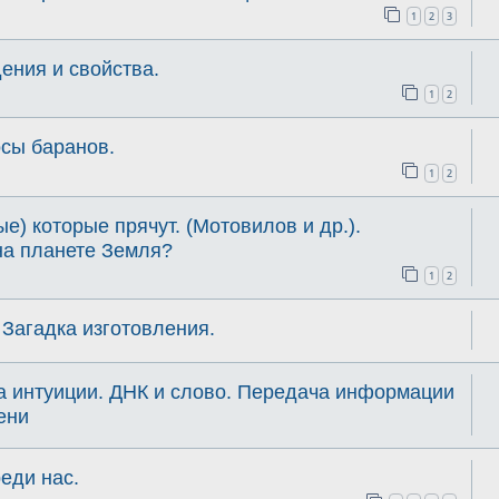
1
2
3
ения и свойства.
1
2
осы баранов.
1
2
е) которые прячут. (Мотовилов и др.).
на планете Земля?
1
2
 Загадка изготовления.
а интуиции. ДНК и слово. Передача информации
ени
ди нас.