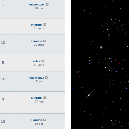
антрополог
7
28 окт
скептик
1
14 июл
Павлов
15
27 июн
arhiv
5
03 июл
электорат
20
15 апр
скептик
3
07 янв
Павлов
18
26 окт