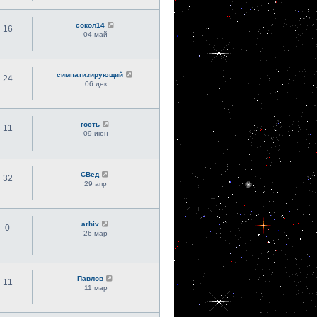
сокол14
16
04 май
симпатизирующий
24
06 дек
гость
11
09 июн
СВед
32
29 апр
arhiv
0
26 мар
Павлов
11
11 мар