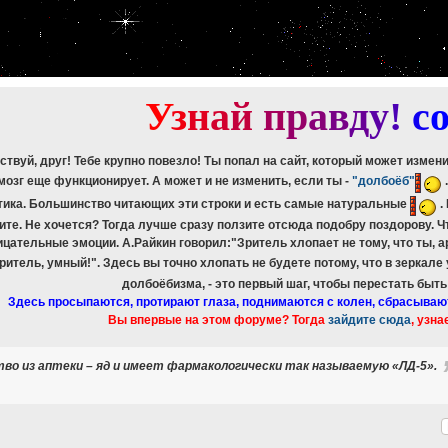
etch_assoc(): Couldn't fetch mysqli_result
ree_result(): Couldn't fetch mysqli_result
etch_assoc(): Couldn't fetch mysqli_result
ree_result(): Couldn't fetch mysqli_result
etch_assoc(): Couldn't fetch mysqli_result
ree_result(): Couldn't fetch mysqli_result
У
з
н
а
й
п
р
а
в
д
у
!
c
ствуй, друг! Тебе крупно повезло! Ты попал на сайт, который может измен
мозг еще функционирует. А может и не изменить, если ты -
"долбоёб"
тика. Большинство читающих эти строки и есть самые натуральные
.
ите. Не хочется? Тогда лучше сразу ползите отсюда подобру поздорову. 
ицательные эмоции. А.Райкин говорил:"Зритель хлопает не тому, что ты, а
зритель, умный!". Здесь вы точно хлопать не будете потому, что в зеркале
долбоёбизма, - это первый шаг, чтобы перестать быт
Здесь просыпаются, протирают глаза, поднимаются с колен, сбрасываю
Вы впервые на этом форуме? Тогда
зайдите сюда
, узна
во из аптеки – яд и имеет фармакологически так называемую «ЛД-5».