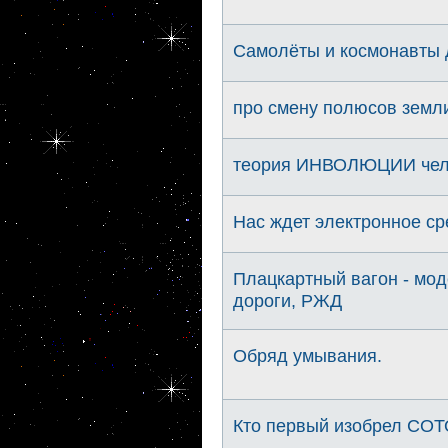
Самолёты и космонавты 
про смену полюсов земл
теория ИНВОЛЮЦИИ чел
Нас ждет электронное с
Плацкартный вагон - мод
дороги, РЖД
Обряд умывания.
Кто первый изобрел СО