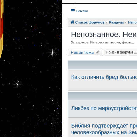
Ссылки
Список форумов
Разделы
Непо
Непознанное. Неи
Загадочное. Интересные теории, факты...
Новая тема
Как отличить бред больн
Ликбез по мироустройств
Библия подтверждает пр
человекообразных на Зем