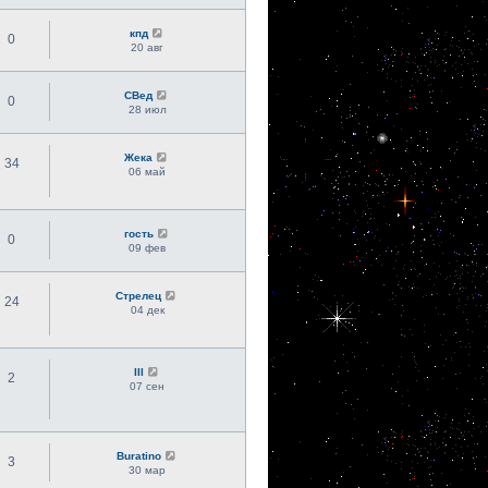
кпд
0
20 авг
СВед
0
28 июл
Жека
34
06 май
гость
0
09 фев
Стрелец
24
04 дек
III
2
07 сен
Buratino
3
30 мар