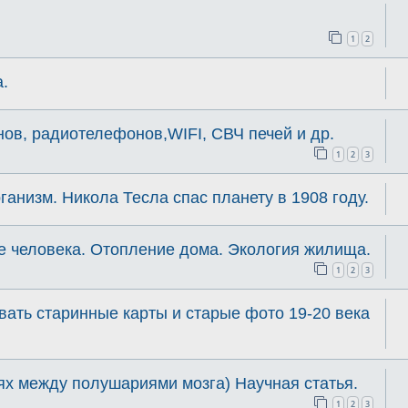
1
2
а.
ов, радиотелефонов,WIFI, СВЧ печей и др.
1
2
3
ганизм. Никола Тесла спас планету в 1908 году.
е человека. Отопление дома. Экология жилища.
1
2
3
ать старинные карты и старые фото 19-20 века
х между полушариями мозга) Научная статья.
1
2
3