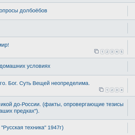
вопросы долбоёбов
мир!
1
2
3
4
5
 домашних условиях
рго. Бог. Суть Вещей неопределима.
1
2
3
4
икой до-России. (факты, опровергающие тезисы
аших предках").
 "Русская техника" 1947г)