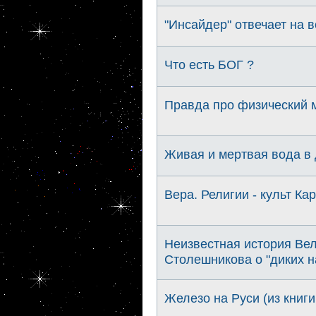
"Инсайдер" отвечает на 
Что есть БОГ ?
Правда про физический 
Живая и мертвая вода в
Вера. Религии - культ Ка
Неизвестная история Вел
Столешникова о "диких н
Железо на Руси (из книги