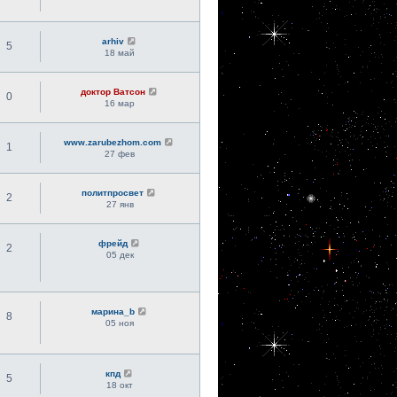
arhiv
5
18 май
доктор Ватсон
0
16 мар
www.zarubezhom.com
1
27 фев
политпросвет
2
27 янв
фрейд
2
05 дек
марина_b
8
05 ноя
кпд
5
18 окт