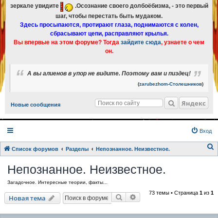
зеркале увидите
.Осознание своего долбоёбизма, - это первый
шаг, чтобы перестать быть мудаком.
Здесь просыпаются, протирают глаза, поднимаются с колен,
сбрасывают цепи, расправляют крылья.
Вы впервые на этом форуме? Тогда
зайдите сюда
, узнаете о чем
он.
А вы алиенов в упор не видите. Поэтому вам и пиздец!
(
zarubezhom-Столешников
)
Яндекс
Новые сообщения
Вход
Список форумов
Разделы
Непознанное. Неизвестное.
о
Непознанное. Неизвестное.
и
Загадочное. Интересные теории, факты...
с
73 темы • Страница
1
из
1
к
Поиск
Расширенный поиск
Новая тема