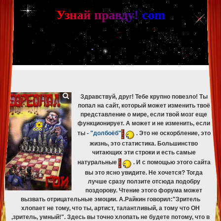
[phpBB Debug] PHP Warning
: in file
[ROOT]/phpbb/db/driver/mysqli.php
on line
265
:
mysqli_fetch_assoc(): Couldn't fetch mysqli_result
У
з
н
а
й
п
р
а
в
д
у
!
c
om
[phpBB Debug] PHP Warning
: in file
[ROOT]/phpbb/db/driver/mysqli.php
on line
329
:
mysqli_free_result(): Couldn't fetch mysqli_result
[phpBB Debug] PHP Warning
: in file
[ROOT]/phpbb/db/driver/mysqli.php
on line
265
:
mysqli_fetch_assoc(): Couldn't fetch mysqli_result
[phpBB Debug] PHP Warning
: in file
[ROOT]/phpbb/db/driver/mysqli.php
on line
329
:
mysqli_free_result(): Couldn't fetch mysqli_result
[phpBB Debug] PHP Warning
: in file
[ROOT]/phpbb/db/driver/mysqli.php
on line
265
:
mysqli_fetch_assoc(): Couldn't fetch mysqli_result
[phpBB Debug] PHP Warning
: in file
[ROOT]/phpbb/db/driver/mysqli.php
on line
329
:
mysqli_free_result(): Couldn't fetch mysqli_result
Здравствуй, друг! Тебе крупно повезло! Ты
попал на сайт, который может изменить твоё
представление о мире, если твой мозг еще
функционирует. А может и не изменить, если
ты -
"долбоёб"
. Это не оскорбление, это
жизнь, это статистика. Большинство
читающих эти строки и есть самые
натуральные
. И с помощью этого сайта
вы это ясно увидите. Не хочется? Тогда
лучше сразу ползите отсюда подобру
поздорову. Чтение этого форума может
вызвать отрицательные эмоции. А.Райкин говорил:"Зритель
хлопает не тому, что ты, артист, талантливый, а тому что ОН
,зритель, умный!". Здесь вы точно хлопать не будете потому, что в