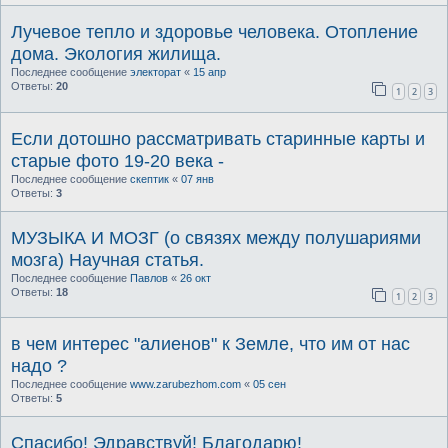
Лучевое тепло и здоровье человека. Отопление
дома. Экология жилища.
Последнее сообщение
электорат
«
15 апр
Ответы:
20
1
2
3
Если дотошно рассматривать старинные карты и
старые фото 19-20 века -
Последнее сообщение
скептик
«
07 янв
Ответы:
3
МУЗЫКА И МОЗГ (о связях между полушариями
мозга) Научная статья.
Последнее сообщение
Павлов
«
26 окт
Ответы:
18
1
2
3
в чем интерес "алиенов" к Земле, что им от нас
надо ?
Последнее сообщение
www.zarubezhom.com
«
05 сен
Ответы:
5
Спасибо! Эдравствуй! Благодарю!