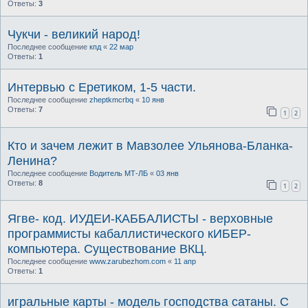
Ответы:
3
Чукчи - великий народ!
Последнее сообщение
кпд
«
22 мар
Ответы:
1
Интервью с Еретиком, 1-5 части.
Последнее сообщение
zheptkmcrbq
«
10 янв
Ответы:
7
1
2
Кто и зачем лежит в Мавзолее Ульянова-Бланка-
Ленина?
Последнее сообщение
Водитель МТ-ЛБ
«
03 янв
Ответы:
8
1
2
Ягве- код. ИУДЕИ-КАББАЛИСТЫ - верховные
программисты кабаллистического кИБЕР-
компьютера. Существование ВКЦ.
Последнее сообщение
www.zarubezhom.com
«
11 апр
Ответы:
1
игральные карты - модель господства сатаны. С