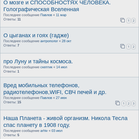
О мозге и СПОСОБНОСТЯХ ЧЕЛОВЕКА.
Голографическая Вселенная
Последнее сообщение
Павлов
«
11 мар
Ответы:
11
1
2
О цыганах и гоях (гадже)
Последнее сообщение
антрополог
«
28 окт
Ответы:
7
1
2
про Луну и тайны космоса.
Последнее сообщение
скептик
«
14 июл
Ответы:
1
Вред мобильных телефонов,
радиотелефонов,WIFI, СВЧ печей и др.
Последнее сообщение
Павлов
«
27 июн
Ответы:
15
1
2
3
Наша Планета - живой организм. Никола Тесла
спас планету в 1908 году.
Последнее сообщение
arhiv
«
03 июл
Ответы:
5