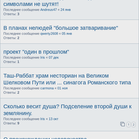
символами не шутят!
Последнее сообщение
Andreus47
«
24 янв
Ответы:
3
В планах нелюдей "большое затваривание"
Последнее сообщение
qwerty2608
«
05 янв
Ответы:
2
проект "один в прошлом"
Последнее сообщение
Iris
«
07 дек
Ответы:
1
Таш-Раббат храм несториан на Великом
Шелковом Пути или ... синагога Романского типа
Последнее сообщение
carmona
«
01 ноя
Ответы:
2
Сколько весит душа? Подселение второй души к
землянину.
Последнее сообщение
Iris
«
13 окт
Ответы:
9
1
2