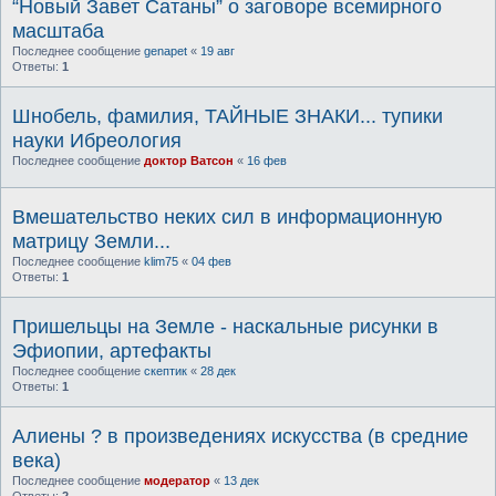
“Новый Завет Сатаны” о заговоре всемирного
масштаба
Последнее сообщение
genapet
«
19 авг
Ответы:
1
Шнобель, фамилия, ТАЙНЫЕ ЗНАКИ... тупики
науки Ибреология
Последнее сообщение
доктор Ватсон
«
16 фев
Вмешательство неких сил в информационную
матрицу Земли...
Последнее сообщение
klim75
«
04 фев
Ответы:
1
Пришельцы на Земле - наскальные рисунки в
Эфиопии, артефакты
Последнее сообщение
скептик
«
28 дек
Ответы:
1
Алиены ? в произведениях искусства (в средние
века)
Последнее сообщение
модератор
«
13 дек
Ответы:
2