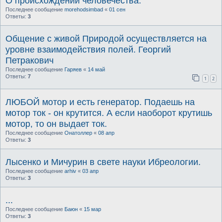
О происхождении человечества.
Последнее сообщение
morehodsimbad
«
01 сен
Ответы:
3
Общение с живой Природой осуществляется на
уровне взаимодействия полей. Георгий
Петракович
Последнее сообщение
Гаряев
«
14 май
Ответы:
7
1
2
ЛЮБОЙ мотор и есть генератор. Подаешь на
мотор ток - он крутится. А если наоборот крутишь
мотор, то он выдает ток.
Последнее сообщение
Онатоллер
«
08 апр
Ответы:
3
Лысенко и Мичурин в свете науки Ибреологии.
Последнее сообщение
arhiv
«
03 апр
Ответы:
3
...
Последнее сообщение
Баюн
«
15 мар
Ответы:
3