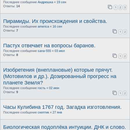
Последнее сообщение
Андрюшка
«
19 сен
Ответы:
14
1
2
3
Пирамиды. Их происхождения и свойства.
Последнее сообщение
america
«
16 сен
Ответы:
7
1
2
Пастух отвечает на вопросы баранов.
Последнее сообщение
sana-555
«
03 июл
Ответы:
8
1
2
Изобретения (внеплановые) которые прячут.
(Мотовилов и др.). Дозированный прогресс на
планете Земля?
Последнее сообщение
гость
«
02 июн
Ответы:
9
1
2
Часы Кулибина 1767 год. Загадка изготовления.
Последнее сообщение
скептик
«
27 янв
Биологическая подоплёка интуиции. ДНК и слово.