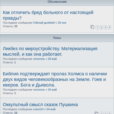
Объявления
Как отличить бред больного от настоящей
правды?
Последнее сообщение
Гойский долбоёб
«
29 ноя
Ответы:
23
1
2
3
4
Темы
Ликбез по мироустройству. Материализация
мыслей, и как она работает.
Последнее сообщение
читатель
«
28 май
Ответы:
1
Библия подтверждает пролаз Холмса о наличии
двух видов человекообразных на Земле. Гоев и
иверов. Бога и Дьявола.
Последнее сообщение
читатель
«
26 май
Ответы:
1
Оккультный смысл сказок Пушкина
Последнее сообщение
сокол14
«
04 май
Ответы:
16
1
2
3