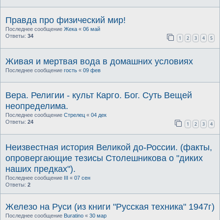
Правда про физический мир!
Последнее сообщение
Жека
«
06 май
Ответы:
34
1
2
3
4
5
Живая и мертвая вода в домашних условиях
Последнее сообщение
гость
«
09 фев
Вера. Религии - культ Карго. Бог. Суть Вещей
неопределима.
Последнее сообщение
Стрелец
«
04 дек
Ответы:
24
1
2
3
4
Неизвестная история Великой до-России. (факты,
опровергающие тезисы Столешникова о "диких
наших предках").
Последнее сообщение
III
«
07 сен
Ответы:
2
Железо на Руси (из книги "Русская техника" 1947г)
Последнее сообщение
Buratino
«
30 мар