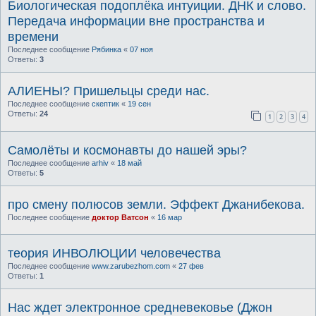
Биологическая подоплёка интуиции. ДНК и слово.
Передача информации вне пространства и
времени
Последнее сообщение
Рябинка
«
07 ноя
Ответы:
3
АЛИЕНЫ? Пришельцы среди нас.
Последнее сообщение
скептик
«
19 сен
Ответы:
24
1
2
3
4
Самолёты и космонавты до нашей эры?
Последнее сообщение
arhiv
«
18 май
Ответы:
5
про смену полюсов земли. Эффект Джанибекова.
Последнее сообщение
доктор Ватсон
«
16 мар
теория ИНВОЛЮЦИИ человечества
Последнее сообщение
www.zarubezhom.com
«
27 фев
Ответы:
1
Нас ждет электронное средневековье (Джон