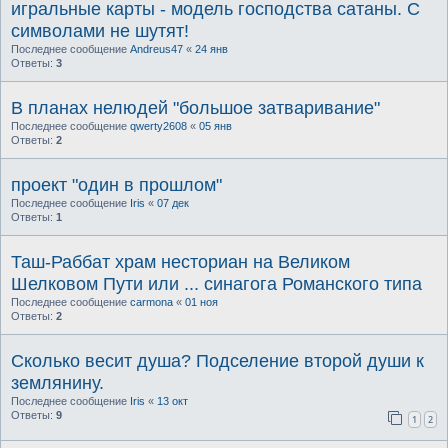
игральные карты - модель господства сатаны. С
символами не шутят!
Последнее сообщение
Andreus47
«
24 янв
Ответы:
3
В планах нелюдей "большое затваривание"
Последнее сообщение
qwerty2608
«
05 янв
Ответы:
2
проект "один в прошлом"
Последнее сообщение
Iris
«
07 дек
Ответы:
1
Таш-Раббат храм несториан на Великом
Шелковом Пути или ... синагога Романского типа
Последнее сообщение
carmona
«
01 ноя
Ответы:
2
Сколько весит душа? Подселение второй души к
землянину.
Последнее сообщение
Iris
«
13 окт
Ответы:
9
1
2