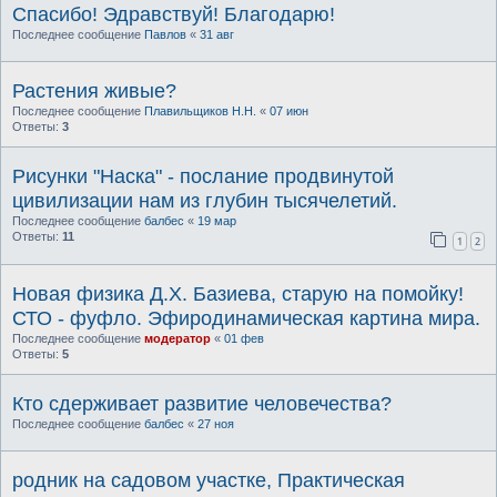
Спасибо! Эдравствуй! Благодарю!
Последнее сообщение
Павлов
«
31 авг
Растения живые?
Последнее сообщение
Плавильщиков Н.Н.
«
07 июн
Ответы:
3
Рисунки "Наска" - послание продвинутой
цивилизации нам из глубин тысячелетий.
Последнее сообщение
балбес
«
19 мар
Ответы:
11
1
2
Новая физика Д.Х. Базиева, старую на помойку!
СТО - фуфло. Эфиродинамическая картина мира.
Последнее сообщение
модератор
«
01 фев
Ответы:
5
Кто сдерживает развитие человечества?
Последнее сообщение
балбес
«
27 ноя
родник на садовом участке, Практическая