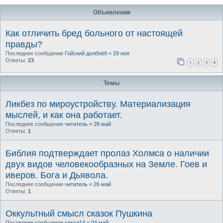
Объявления
Как отличить бред больного от настоящей
правды?
Последнее сообщение
Гойский долбоёб
«
29 ноя
Ответы:
23
1
2
3
4
Темы
Ликбез по мироустройству. Материализация
мыслей, и как она работает.
Последнее сообщение
читатель
«
28 май
Ответы:
1
Библия подтверждает пролаз Холмса о наличии
двух видов человекообразных на Земле. Гоев и
иверов. Бога и Дьявола.
Последнее сообщение
читатель
«
26 май
Ответы:
1
Оккультный смысл сказок Пушкина
Последнее сообщение
сокол14
«
04 май