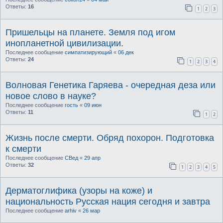
Ответы:
16
1
2
3
Пришельцы на планете. Земля под игом
инопланетной цивилизации.
Последнее сообщение
симпатизирующий
«
06 дек
Ответы:
24
1
2
3
4
Волновая Генетика Гаряева - очередная деза или
новое слово в науке?
Последнее сообщение
гость
«
09 июн
Ответы:
11
1
2
Жизнь после смерти. Обряд похорон. Подготовка
к смерти
Последнее сообщение
СВед
«
29 апр
Ответы:
32
1
2
3
4
5
Дерматоглифика (узоры на коже) и
национальность Русская нация сегодня и завтра
Последнее сообщение
arhiv
«
26 мар