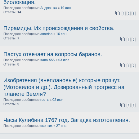
биолокация.
Последнее сообщение
Андрюшка
«
19 сен
Ответы:
14
1
2
3
Пирамиды. Их происхождения и свойства.
Последнее сообщение
america
«
16 сен
Ответы:
7
1
2
Пастух отвечает на вопросы баранов.
Последнее сообщение
sana-555
«
03 июл
Ответы:
8
1
2
Изобретения (внеплановые) которые прячут.
(Мотовилов и др.). Дозированный прогресс на
планете Земля?
Последнее сообщение
гость
«
02 июн
Ответы:
9
1
2
Часы Кулибина 1767 год. Загадка изготовления.
Последнее сообщение
скептик
«
27 янв