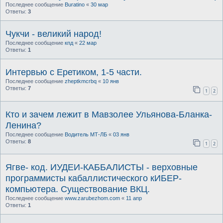
Последнее сообщение
Buratino
«
30 мар
Ответы:
3
Чукчи - великий народ!
Последнее сообщение
кпд
«
22 мар
Ответы:
1
Интервью с Еретиком, 1-5 части.
Последнее сообщение
zheptkmcrbq
«
10 янв
Ответы:
7
1
2
Кто и зачем лежит в Мавзолее Ульянова-Бланка-
Ленина?
Последнее сообщение
Водитель МТ-ЛБ
«
03 янв
Ответы:
8
1
2
Ягве- код. ИУДЕИ-КАББАЛИСТЫ - верховные
программисты кабаллистического кИБЕР-
компьютера. Существование ВКЦ.
Последнее сообщение
www.zarubezhom.com
«
11 апр
Ответы:
1