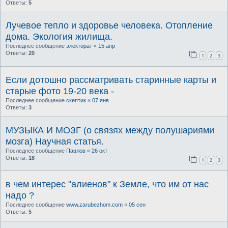
Ответы:
5
Лучевое тепло и здоровье человека. Отопление
дома. Экология жилища.
Последнее сообщение
электорат
«
15 апр
Ответы:
20
1
2
3
Если дотошно рассматривать старинные карты и
старые фото 19-20 века -
Последнее сообщение
скептик
«
07 янв
Ответы:
3
МУЗЫКА И МОЗГ (о связях между полушариями
мозга) Научная статья.
Последнее сообщение
Павлов
«
26 окт
Ответы:
18
1
2
3
в чем интерес "алиенов" к Земле, что им от нас
надо ?
Последнее сообщение
www.zarubezhom.com
«
05 сен
Ответы:
5