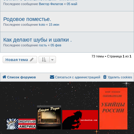
Последнее сообщение
Виктор Филатов
«
05 май
Родовое поместье.
Последнее сообщение
koto
«
15 июн
Как делают шубы и шапки .
Последнее сообщение
гость
«
05 фев
73 темы • Страница
1
из
1
Новая тема
Список форумов
Связаться с администрацией
Удалить cookies