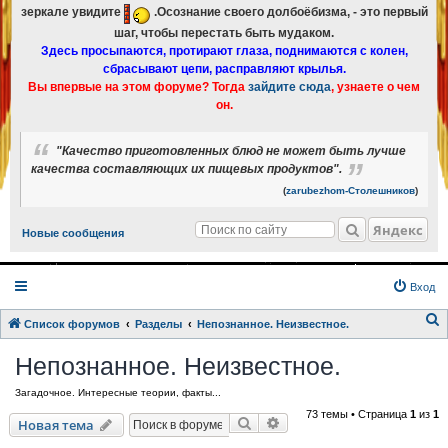
зеркале увидите
.Осознание своего долбоёбизма, - это первый
шаг, чтобы перестать быть мудаком.
Здесь просыпаются, протирают глаза, поднимаются с колен,
сбрасывают цепи, расправляют крылья.
Вы впервые на этом форуме? Тогда
зайдите сюда
, узнаете о чем
он.
"Качество приготовленных блюд не может быть лучше
качества составляющих их пищевых продуктов".
(
zarubezhom-Столешников
)
Яндекс
Новые сообщения
Вход
Список форумов
Разделы
Непознанное. Неизвестное.
о
Непознанное. Неизвестное.
и
Загадочное. Интересные теории, факты...
с
73 темы • Страница
1
из
1
к
Поиск
Расширенный поиск
Новая тема