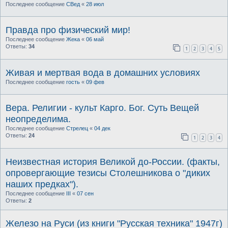
Последнее сообщение
СВед
«
28 июл
Правда про физический мир!
Последнее сообщение
Жека
«
06 май
Ответы:
34
1
2
3
4
5
Живая и мертвая вода в домашних условиях
Последнее сообщение
гость
«
09 фев
Вера. Религии - культ Карго. Бог. Суть Вещей
неопределима.
Последнее сообщение
Стрелец
«
04 дек
Ответы:
24
1
2
3
4
Неизвестная история Великой до-России. (факты,
опровергающие тезисы Столешникова о "диких
наших предках").
Последнее сообщение
III
«
07 сен
Ответы:
2
Железо на Руси (из книги "Русская техника" 1947г)