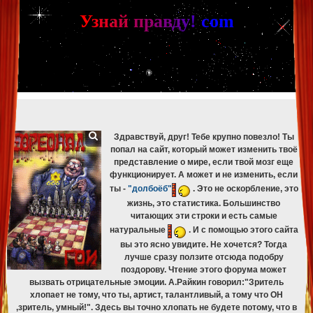
[phpBB Debug] PHP Warning
: in file
[ROOT]/phpbb/db/driver/mysqli.php
on line
265
:
mysqli_fetch_assoc(): Couldn't fetch mysqli_result
У
з
н
а
й
п
р
а
в
д
у
!
c
om
[phpBB Debug] PHP Warning
: in file
[ROOT]/phpbb/db/driver/mysqli.php
on line
329
:
mysqli_free_result(): Couldn't fetch mysqli_result
[phpBB Debug] PHP Warning
: in file
[ROOT]/phpbb/db/driver/mysqli.php
on line
265
:
mysqli_fetch_assoc(): Couldn't fetch mysqli_result
[phpBB Debug] PHP Warning
: in file
[ROOT]/phpbb/db/driver/mysqli.php
on line
329
:
mysqli_free_result(): Couldn't fetch mysqli_result
[phpBB Debug] PHP Warning
: in file
[ROOT]/phpbb/db/driver/mysqli.php
on line
265
:
mysqli_fetch_assoc(): Couldn't fetch mysqli_result
[phpBB Debug] PHP Warning
: in file
[ROOT]/phpbb/db/driver/mysqli.php
on line
329
:
mysqli_free_result(): Couldn't fetch mysqli_result
Здравствуй, друг! Тебе крупно повезло! Ты
попал на сайт, который может изменить твоё
представление о мире, если твой мозг еще
функционирует. А может и не изменить, если
ты -
"долбоёб"
. Это не оскорбление, это
жизнь, это статистика. Большинство
читающих эти строки и есть самые
натуральные
. И с помощью этого сайта
вы это ясно увидите. Не хочется? Тогда
лучше сразу ползите отсюда подобру
поздорову. Чтение этого форума может
вызвать отрицательные эмоции. А.Райкин говорил:"Зритель
хлопает не тому, что ты, артист, талантливый, а тому что ОН
,зритель, умный!". Здесь вы точно хлопать не будете потому, что в