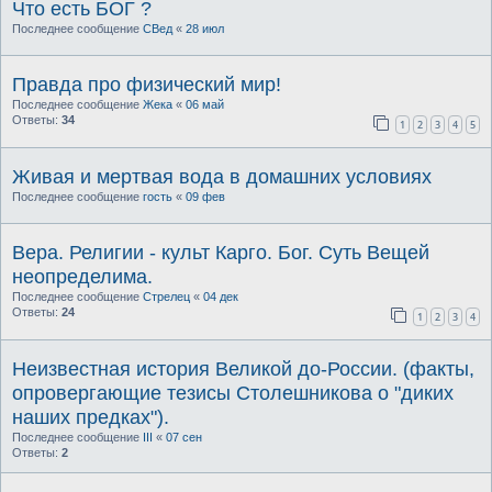
Что есть БОГ ?
Последнее сообщение
СВед
«
28 июл
Правда про физический мир!
Последнее сообщение
Жека
«
06 май
Ответы:
34
1
2
3
4
5
Живая и мертвая вода в домашних условиях
Последнее сообщение
гость
«
09 фев
Вера. Религии - культ Карго. Бог. Суть Вещей
неопределима.
Последнее сообщение
Стрелец
«
04 дек
Ответы:
24
1
2
3
4
Неизвестная история Великой до-России. (факты,
опровергающие тезисы Столешникова о "диких
наших предках").
Последнее сообщение
III
«
07 сен
Ответы:
2