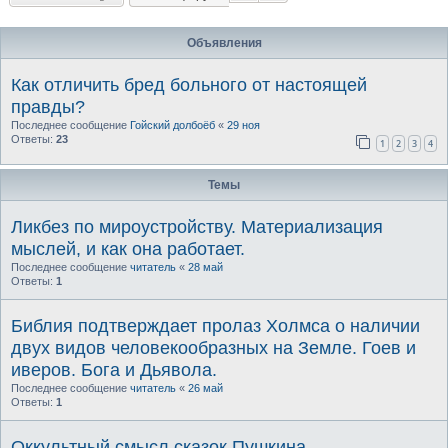
Объявления
Как отличить бред больного от настоящей
правды?
Последнее сообщение
Гойский долбоёб
«
29 ноя
Ответы:
23
1
2
3
4
Темы
Ликбез по мироустройству. Материализация
мыслей, и как она работает.
Последнее сообщение
читатель
«
28 май
Ответы:
1
Библия подтверждает пролаз Холмса о наличии
двух видов человекообразных на Земле. Гоев и
иверов. Бога и Дьявола.
Последнее сообщение
читатель
«
26 май
Ответы:
1
Оккультный смысл сказок Пушкина