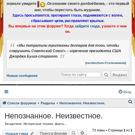
зеркале увидите
.Осознание своего долбоёбизма, - это первый
шаг, чтобы перестать быть мудаком.
Здесь просыпаются, протирают глаза, поднимаются с колен,
сбрасывают цепи, расправляют крылья.
Вы впервые на этом форуме? Тогда
зайдите сюда
, узнаете о чем
он.
«Мы потратили триллионы долларов для того, чтобы
сокрушить Советский Союз!» – изречение президента США
Джорджа Буша-старшего.
(
zarubezhom-Столешников
)
Яндекс
Новые сообщения
Вход
Список форумов
Разделы
Непознанное. Неизвестное.
о
Непознанное. Неизвестное.
и
Загадочное. Интересные теории, факты...
с
73 темы • Страница
1
из
1
к
Поиск
Расширенный поиск
Новая тема