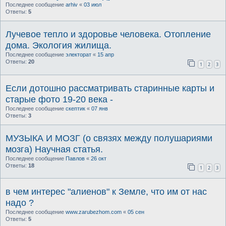
Последнее сообщение
arhiv
«
03 июл
Ответы:
5
Лучевое тепло и здоровье человека. Отопление
дома. Экология жилища.
Последнее сообщение
электорат
«
15 апр
Ответы:
20
1
2
3
Если дотошно рассматривать старинные карты и
старые фото 19-20 века -
Последнее сообщение
скептик
«
07 янв
Ответы:
3
МУЗЫКА И МОЗГ (о связях между полушариями
мозга) Научная статья.
Последнее сообщение
Павлов
«
26 окт
Ответы:
18
1
2
3
в чем интерес "алиенов" к Земле, что им от нас
надо ?
Последнее сообщение
www.zarubezhom.com
«
05 сен
Ответы:
5