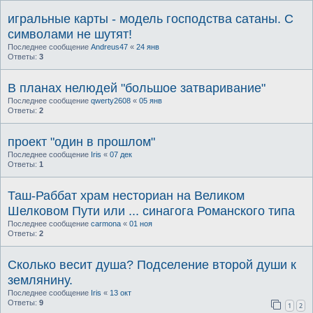
игральные карты - модель господства сатаны. С
символами не шутят!
Последнее сообщение
Andreus47
«
24 янв
Ответы:
3
В планах нелюдей "большое затваривание"
Последнее сообщение
qwerty2608
«
05 янв
Ответы:
2
проект "один в прошлом"
Последнее сообщение
Iris
«
07 дек
Ответы:
1
Таш-Раббат храм несториан на Великом
Шелковом Пути или ... синагога Романского типа
Последнее сообщение
carmona
«
01 ноя
Ответы:
2
Сколько весит душа? Подселение второй души к
землянину.
Последнее сообщение
Iris
«
13 окт
Ответы:
9
1
2