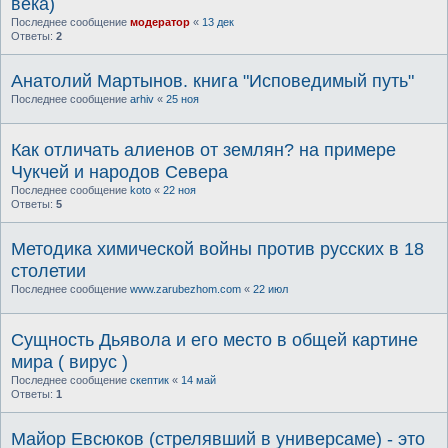
века)
Последнее сообщение
модератор
«
13 дек
Ответы:
2
Анатолий Мартынов. книга "Исповедимый путь"
Последнее сообщение
arhiv
«
25 ноя
Как отличать алиенов от землян? на примере
Чукчей и народов Севера
Последнее сообщение
koto
«
22 ноя
Ответы:
5
Методика химической войны против русских в 18
столетии
Последнее сообщение
www.zarubezhom.com
«
22 июл
Сущность Дьявола и его место в общей картине
мира ( вирус )
Последнее сообщение
скептик
«
14 май
Ответы:
1
Майор Евсюков (стрелявший в универсаме) - это