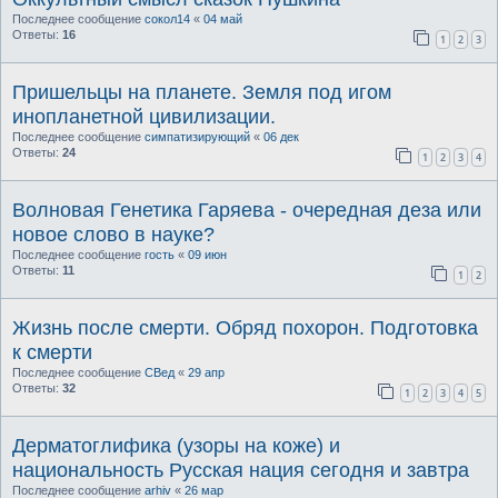
Последнее сообщение
сокол14
«
04 май
Ответы:
16
1
2
3
Пришельцы на планете. Земля под игом
инопланетной цивилизации.
Последнее сообщение
симпатизирующий
«
06 дек
Ответы:
24
1
2
3
4
Волновая Генетика Гаряева - очередная деза или
новое слово в науке?
Последнее сообщение
гость
«
09 июн
Ответы:
11
1
2
Жизнь после смерти. Обряд похорон. Подготовка
к смерти
Последнее сообщение
СВед
«
29 апр
Ответы:
32
1
2
3
4
5
Дерматоглифика (узоры на коже) и
национальность Русская нация сегодня и завтра
Последнее сообщение
arhiv
«
26 мар