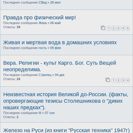
Последнее сообщение
СВед
«
28 июл
Правда про физический мир!
Последнее сообщение
Жека
«
06 май
Ответы:
34
1
2
3
4
5
Живая и мертвая вода в домашних условиях
Последнее сообщение
гость
«
09 фев
Вера. Религии - культ Карго. Бог. Суть Вещей
неопределима.
Последнее сообщение
Стрелец
«
04 дек
Ответы:
24
1
2
3
4
Неизвестная история Великой до-России. (факты,
опровергающие тезисы Столешникова о "диких
наших предках").
Последнее сообщение
III
«
07 сен
Ответы:
2
Железо на Руси (из книги "Русская техника" 1947г)