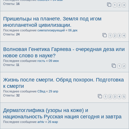
Ответы:
16
1
2
3
Пришельцы на планете. Земля под игом
инопланетной цивилизации.
Последнее сообщение
симпатизирующий
«
06 дек
Ответы:
24
1
2
3
4
Волновая Генетика Гаряева - очередная деза или
новое слово в науке?
Последнее сообщение
гость
«
09 июн
Ответы:
11
1
2
Жизнь после смерти. Обряд похорон. Подготовка
к смерти
Последнее сообщение
СВед
«
29 апр
Ответы:
32
1
2
3
4
5
Дерматоглифика (узоры на коже) и
национальность Русская нация сегодня и завтра
Последнее сообщение
arhiv
«
26 мар