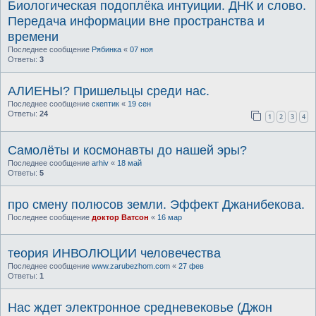
Биологическая подоплёка интуиции. ДНК и слово.
Передача информации вне пространства и
времени
Последнее сообщение
Рябинка
«
07 ноя
Ответы:
3
АЛИЕНЫ? Пришельцы среди нас.
Последнее сообщение
скептик
«
19 сен
Ответы:
24
1
2
3
4
Самолёты и космонавты до нашей эры?
Последнее сообщение
arhiv
«
18 май
Ответы:
5
про смену полюсов земли. Эффект Джанибекова.
Последнее сообщение
доктор Ватсон
«
16 мар
теория ИНВОЛЮЦИИ человечества
Последнее сообщение
www.zarubezhom.com
«
27 фев
Ответы:
1
Нас ждет электронное средневековье (Джон