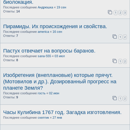
биолокация.
Последнее сообщение
Андрюшка
«
19 сен
Ответы:
14
1
2
3
Пирамиды. Их происхождения и свойства.
Последнее сообщение
america
«
16 сен
Ответы:
7
1
2
Пастух отвечает на вопросы баранов.
Последнее сообщение
sana-555
«
03 июл
Ответы:
8
1
2
Изобретения (внеплановые) которые прячут.
(Мотовилов и др.). Дозированный прогресс на
планете Земля?
Последнее сообщение
гость
«
02 июн
Ответы:
9
1
2
Часы Кулибина 1767 год. Загадка изготовления.
Последнее сообщение
скептик
«
27 янв