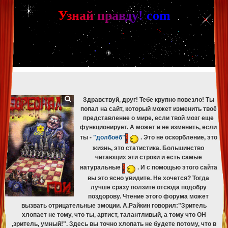
[phpBB Debug] PHP Warning
: in file
[ROOT]/phpbb/db/driver/mysqli.php
on line
265
:
mysqli_fetch_assoc(): Couldn't fetch mysqli_result
У
з
н
а
й
п
р
а
в
д
у
!
c
om
[phpBB Debug] PHP Warning
: in file
[ROOT]/phpbb/db/driver/mysqli.php
on line
329
:
mysqli_free_result(): Couldn't fetch mysqli_result
[phpBB Debug] PHP Warning
: in file
[ROOT]/phpbb/db/driver/mysqli.php
on line
265
:
mysqli_fetch_assoc(): Couldn't fetch mysqli_result
[phpBB Debug] PHP Warning
: in file
[ROOT]/phpbb/db/driver/mysqli.php
on line
329
:
mysqli_free_result(): Couldn't fetch mysqli_result
[phpBB Debug] PHP Warning
: in file
[ROOT]/phpbb/db/driver/mysqli.php
on line
265
:
mysqli_fetch_assoc(): Couldn't fetch mysqli_result
[phpBB Debug] PHP Warning
: in file
[ROOT]/phpbb/db/driver/mysqli.php
on line
329
:
mysqli_free_result(): Couldn't fetch mysqli_result
Здравствуй, друг! Тебе крупно повезло! Ты
попал на сайт, который может изменить твоё
представление о мире, если твой мозг еще
функционирует. А может и не изменить, если
ты -
"долбоёб"
. Это не оскорбление, это
жизнь, это статистика. Большинство
читающих эти строки и есть самые
натуральные
. И с помощью этого сайта
вы это ясно увидите. Не хочется? Тогда
лучше сразу ползите отсюда подобру
поздорову. Чтение этого форума может
вызвать отрицательные эмоции. А.Райкин говорил:"Зритель
хлопает не тому, что ты, артист, талантливый, а тому что ОН
,зритель, умный!". Здесь вы точно хлопать не будете потому, что в