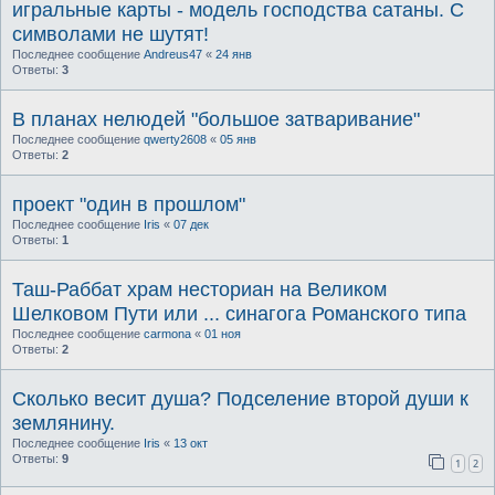
игральные карты - модель господства сатаны. С
символами не шутят!
Последнее сообщение
Andreus47
«
24 янв
Ответы:
3
В планах нелюдей "большое затваривание"
Последнее сообщение
qwerty2608
«
05 янв
Ответы:
2
проект "один в прошлом"
Последнее сообщение
Iris
«
07 дек
Ответы:
1
Таш-Раббат храм несториан на Великом
Шелковом Пути или ... синагога Романского типа
Последнее сообщение
carmona
«
01 ноя
Ответы:
2
Сколько весит душа? Подселение второй души к
землянину.
Последнее сообщение
Iris
«
13 окт
Ответы:
9
1
2