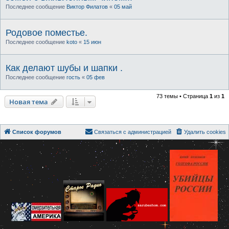
Последнее сообщение
Виктор Филатов
«
05 май
Родовое поместье.
Последнее сообщение
koto
«
15 июн
Как делают шубы и шапки .
Последнее сообщение
гость
«
05 фев
73 темы • Страница
1
из
1
Новая тема
Список форумов
Связаться с администрацией
Удалить cookies