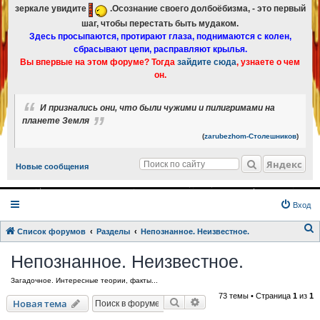
зеркале увидите
.Осознание своего долбоёбизма, - это первый
шаг, чтобы перестать быть мудаком.
Здесь просыпаются, протирают глаза, поднимаются с колен,
сбрасывают цепи, расправляют крылья.
Вы впервые на этом форуме? Тогда
зайдите сюда
, узнаете о чем
он.
И признались они, что были чужими и пилигримами на
планете Земля
(
zarubezhom-Столешников
)
Яндекс
Новые сообщения
Вход
Список форумов
Разделы
Непознанное. Неизвестное.
о
Непознанное. Неизвестное.
и
Загадочное. Интересные теории, факты...
с
73 темы • Страница
1
из
1
к
Поиск
Расширенный поиск
Новая тема