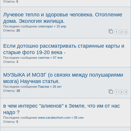
Ответы:
5
Лучевое тепло и здоровье человека. Отопление
дома. Экология жилища.
Последнее сообщение
электорат
«
15 апр
Ответы:
20
1
2
3
Если дотошно рассматривать старинные карты и
старые фото 19-20 века -
Последнее сообщение
скептик
«
07 янв
Ответы:
3
МУЗЫКА И МОЗГ (о связях между полушариями
мозга) Научная статья.
Последнее сообщение
Павлов
«
26 окт
Ответы:
18
1
2
3
в чем интерес "алиенов" к Земле, что им от нас
надо ?
Последнее сообщение
www.zarubezhom.com
«
05 сен
Ответы:
5