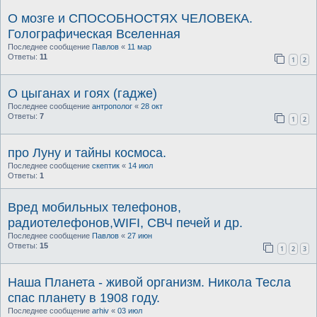
О мозге и СПОСОБНОСТЯХ ЧЕЛОВЕКА.
Голографическая Вселенная
Последнее сообщение
Павлов
«
11 мар
Ответы:
11
1
2
О цыганах и гоях (гадже)
Последнее сообщение
антрополог
«
28 окт
Ответы:
7
1
2
про Луну и тайны космоса.
Последнее сообщение
скептик
«
14 июл
Ответы:
1
Вред мобильных телефонов,
радиотелефонов,WIFI, СВЧ печей и др.
Последнее сообщение
Павлов
«
27 июн
Ответы:
15
1
2
3
Наша Планета - живой организм. Никола Тесла
спас планету в 1908 году.
Последнее сообщение
arhiv
«
03 июл