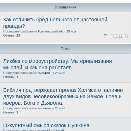
Объявления
Как отличить бред больного от настоящей
правды?
Последнее сообщение
Гойский долбоёб
«
29 ноя
Ответы:
23
1
2
3
4
Темы
Ликбез по мироустройству. Материализация
мыслей, и как она работает.
Последнее сообщение
читатель
«
28 май
Ответы:
1
Библия подтверждает пролаз Холмса о наличии
двух видов человекообразных на Земле. Гоев и
иверов. Бога и Дьявола.
Последнее сообщение
читатель
«
26 май
Ответы:
1
Оккультный смысл сказок Пушкина
Последнее сообщение
сокол14
«
04 май