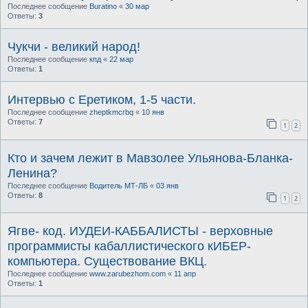
Последнее сообщение
Buratino
«
30 мар
Ответы:
3
Чукчи - великий народ!
Последнее сообщение
кпд
«
22 мар
Ответы:
1
Интервью с Еретиком, 1-5 части.
Последнее сообщение
zheptkmcrbq
«
10 янв
Ответы:
7
1
2
Кто и зачем лежит в Мавзолее Ульянова-Бланка-
Ленина?
Последнее сообщение
Водитель МТ-ЛБ
«
03 янв
Ответы:
8
1
2
Ягве- код. ИУДЕИ-КАББАЛИСТЫ - верховные
программисты кабаллистического кИБЕР-
компьютера. Существование ВКЦ.
Последнее сообщение
www.zarubezhom.com
«
11 апр
Ответы:
1