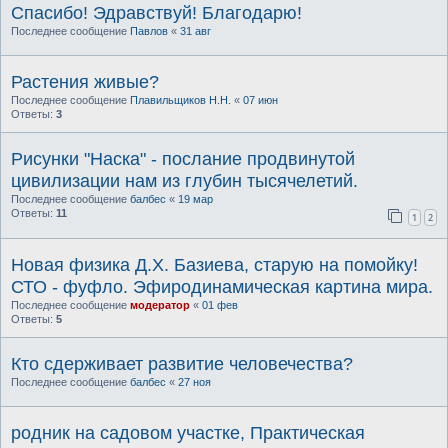
Спасибо! Эдравствуй! Благодарю!
Последнее сообщение
Павлов
«
31 авг
Растения живые?
Последнее сообщение
Плавильщиков Н.Н.
«
07 июн
Ответы:
3
Рисунки "Наска" - послание продвинутой
цивилизации нам из глубин тысячелетий.
Последнее сообщение
балбес
«
19 мар
Ответы:
11
1
2
Новая физика Д.Х. Базиева, старую на помойку!
СТО - фуфло. Эфиродинамическая картина мира.
Последнее сообщение
модератор
«
01 фев
Ответы:
5
Кто сдерживает развитие человечества?
Последнее сообщение
балбес
«
27 ноя
родник на садовом участке, Практическая