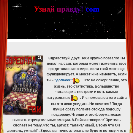
[phpBB Debug] PHP Warning
: in file
[ROOT]/phpbb/db/driver/mysqli.php
on line
265
:
mysqli_fetch_assoc(): Couldn't fetch mysqli_result
У
з
н
а
й
п
р
а
в
д
у
!
c
om
[phpBB Debug] PHP Warning
: in file
[ROOT]/phpbb/db/driver/mysqli.php
on line
329
:
mysqli_free_result(): Couldn't fetch mysqli_result
[phpBB Debug] PHP Warning
: in file
[ROOT]/phpbb/db/driver/mysqli.php
on line
265
:
mysqli_fetch_assoc(): Couldn't fetch mysqli_result
[phpBB Debug] PHP Warning
: in file
[ROOT]/phpbb/db/driver/mysqli.php
on line
329
:
mysqli_free_result(): Couldn't fetch mysqli_result
[phpBB Debug] PHP Warning
: in file
[ROOT]/phpbb/db/driver/mysqli.php
on line
265
:
mysqli_fetch_assoc(): Couldn't fetch mysqli_result
[phpBB Debug] PHP Warning
: in file
[ROOT]/phpbb/db/driver/mysqli.php
on line
329
:
mysqli_free_result(): Couldn't fetch mysqli_result
Здравствуй, друг! Тебе крупно повезло! Ты
попал на сайт, который может изменить твоё
представление о мире, если твой мозг еще
функционирует. А может и не изменить, если
ты -
"долбоёб"
. Это не оскорбление, это
жизнь, это статистика. Большинство
читающих эти строки и есть самые
натуральные
. И с помощью этого сайта
вы это ясно увидите. Не хочется? Тогда
лучше сразу ползите отсюда подобру
поздорову. Чтение этого форума может
вызвать отрицательные эмоции. А.Райкин говорил:"Зритель
хлопает не тому, что ты, артист, талантливый, а тому что ОН
,зритель, умный!". Здесь вы точно хлопать не будете потому, что в