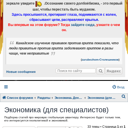
зеркале увидите
.Осознание своего долбоёбизма, - это первый
шаг, чтобы перестать быть мудаком.
Здесь просыпаются, протирают глаза, поднимаются с колен,
сбрасывают цепи, расправляют крылья.
Вы впервые на этом форуме? Тогда
зайдите сюда
, узнаете о чем
он.
Канадское изучение прививок против гриппа показало, что
люди привитые против гриппа заболевают гриппом в разы
чаще, чем непривитые
(
zarubezhom-Столешников
)
Яндекс
Новые сообщения
Вход
Список форумов
Разделы
Экономика. Деньги.
Экономика (для специалистов)
о
Экономика (для специалистов)
и
Подборка статей про мировую глобальную авантюру. Интересно будет только тем,
с
кто интересуется геополитикой и экономикой.
к
33 темы • Страница
1
из
1