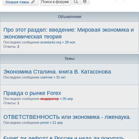
Поиск
Расширенный поиск
Новая тема
Объявления
Про этот раздел: введение: Мировая экономика и
экономическая теория
Последнее сообщение
avanturist.org
«
28 ноя
Ответы:
2
Темы
Экономика Сталина. книга В. Катасонова
Последнее сообщение
скептик
«
31 окт
Правда о рынке Forex
Последнее сообщение
модератор
«
05 апр
Ответы:
1
ОТВЕТСТВЕННОСТЬ или экономика - лженаука.
Последнее сообщение
privet
«
21 апр
Будет ли дефолт в России и надо ли покупать