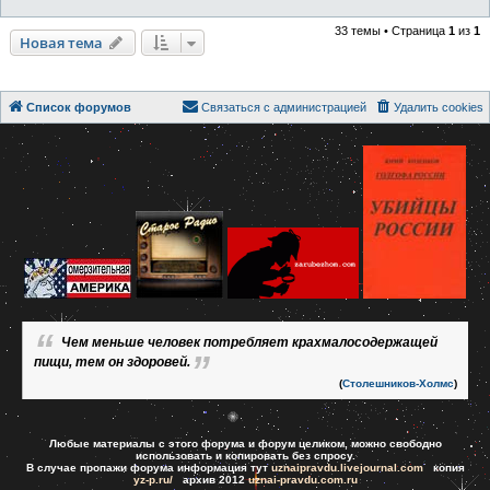
33 темы • Страница
1
из
1
Новая тема
Список форумов
Связаться с администрацией
Удалить cookies
Чем меньше человек потребляет крахмалосодержащей
пищи, тем он здоровей.
(
Столешников-Холмс
)
Любые материалы с этого форума и форум целиком, можно свободно
использовать и копировать без спросу.
В случае пропажи форума информация тут
uznaipravdu.livejournal.com
копия
yz-p.ru/
архив 2012
uznai-pravdu.com.ru